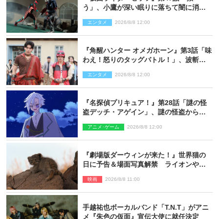
う」、小鷹が深い眠りに落ちて闇に消え
る…？
エンタメ
2026/8/8 12:00
『角醒ハンター オメガホーン』第3話「味
わえ！怒りのタッグバトル！」、波斬の
ギリコがハンターバトルを挑んできた！
エンタメ
2026/8/8 12:00
『名探偵プリキュア！』第28話「謎の怪
盗デッチ・アゲイン」、謎の怪盗から不
思議な予告状が届く
アニメ･ゲーム
2026/8/8 12:00
『劇場版ダーウィンが来た！』世界猫の
日に予告＆場面写真解禁 ライオンやマ
ヌルネコの赤ちゃんが大集合
映画
2026/8/8 11:00
手越祐也ボーカルバンド「T.N.T」がアニ
メ『朱色の仮面』宣伝大使に就任決定