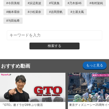
#
今田美桜
#
浜辺美波
#
写真集
#
乃木坂46
#
有村架純
#
橋本環奈
#
小松菜奈
#
吉岡里帆
#
土屋太鳳
#
与田祐希
検索する
おすすめ動画
もっと見る
『GTO』連ドラが28年ぶり復活
東京ディズニーシー25周年イ