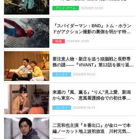
アニメ･ゲーム
2026/8/8 10:00
『スパイダーマン：BND』トム・ホラン
ドがアクション撮影の裏側を明かす特別
映像解禁
映画
2026/8/8 10:00
要注意人物・新庄を追う頭脳戦と長野専
務の謎――『VIVANT』第12話を振り返
る！
エンタメ
2026/8/8 09:00
来週の『風、薫る』“りん”見上愛、新潟
から東京へ 恵風看護婦会での初仕事に
向かう
エンタメ
2026/8/8 08:15
二宮和也主演『８番出口』が金ローで本
編ノーカット地上波初放送 川村元気監
督＆二宮コメント到着