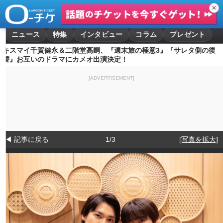
✕
ニュース
特集
インタビュー
コラム
プレゼント
キスマイ千賀健永＆二階堂高嗣、『週末旅の極意3』『サレタ側の復
讐』お互いのドラマにカメオ出演決定！
[ADVERTISEMENT]
◀ 記事に戻る
1/3
[写真を拡大]