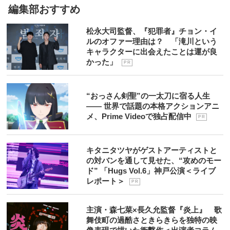
編集部おすすめ
松永大司監督、『犯罪者』チョン・イ
ルのオファー理由は？ 「滝川という
キャラクターに出会えたことは運が良
かった」
P R
“おっさん剣聖”の一太刀に宿る人生
―― 世界で話題の本格アクションアニ
メ、Prime Videoで独占配信中
P R
キタニタツヤがゲストアーティストと
の対バンを通して見せた、“攻めのモー
ド” 「Hugs Vol.6」神戸公演＜ライブ
レポート＞
P R
主演・森七菜×長久允監督『炎上』 歌
舞伎町の過酷さときらきらを独特の映