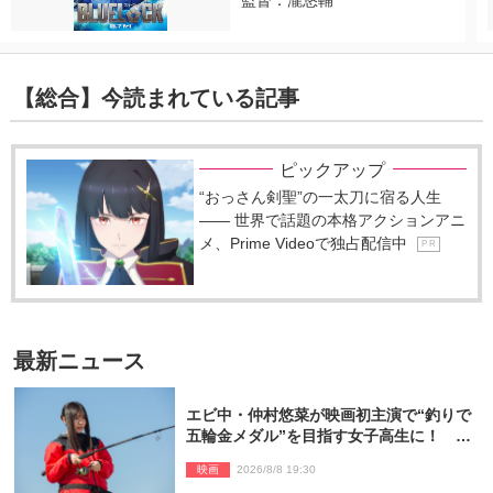
監督：瀧悠輔
【総合】今読まれている記事
ピックアップ
“おっさん剣聖”の一太刀に宿る人生
―― 世界で話題の本格アクションアニ
メ、Prime Videoで独占配信中
P R
最新ニュース
エビ中・仲村悠菜が映画初主演で“釣りで
五輪金メダル”を目指す女子高生に！ 映
画『つりこまち』今秋公開
映画
2026/8/8 19:30