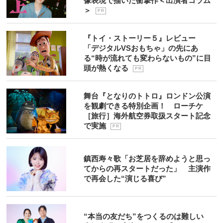
像表現で描いた衝撃作＜出演者コラム
＞
P R
『トイ・ストーリー５』レビュー
「デジタルVSおもちゃ」の先にあ
る“時が流れても変わらないもの”に目
頭が熱くなる
P R
舞台『となりのトトロ』ロンドン公演
を観劇できる特別企画！ ローチケ
［旅行］海外航空券取扱スタート記念
で実施
P R
鎮西寿々歌「お芝居を辞めようと思っ
てからの再スタートだった」 主演作
で再会した“演じる喜び”
“本当の友だち”をつくるのは難しい