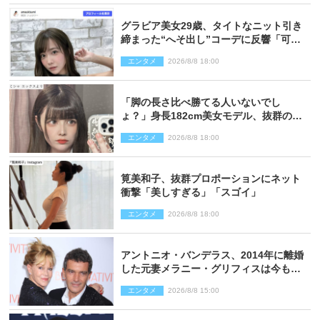
グラビア美女29歳、タイトなニット引き
締まった“へそ出し”コーデに反響「可愛
い過ぎる」
エンタメ
2026/8/8 18:00
「脚の長さ比べ勝てる人いないでし
ょ？」身長182cm美女モデル、抜群のプ
ロポーションにネット衝撃
エンタメ
2026/8/8 18:00
筧美和子、抜群プロポーションにネット
衝撃「美しすぎる」「スゴイ」
エンタメ
2026/8/8 18:00
アントニオ・バンデラス、2014年に離婚
した元妻メラニー・グリフィスは今も
「親友の一人」
エンタメ
2026/8/8 15:00