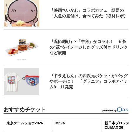
『映画ちいかわ』コラボカフェ 話題の
「人魚の煮付け」食べてみた〈取材レポ〉
『呪術廻戦』×「牛角」がコラボ！ 五条
の“茈”をイメージしたグッズ付きドリンク
など展開
『ドラえもん』の四次元ポケットがバッグ
やポーチに！ 「グラニフ」コラボアイテ
ム8．11発売
おすすめチケット
東京ゲームショウ2026
MISIA
新日本プロレス G
CLIMAX 36