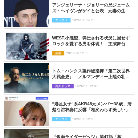
アンジェリーナ・ジョリーの兄ジェーム
ズ・ヘイヴンがゲイと公表 元妻の生配
信で明らかに
エンタメ
2026/8/8 14:00
WEST.小瀧望、弾圧される状況に屈せず
ロックを愛する男を体現！ 主演舞台
『ロックンロール』ビジュアル解禁
演劇
2026/8/8 12:00
トム・ハンクス製作総指揮『第二次世界
大戦全史』 ノルマンディー上陸の壮絶
な戦場を収めた特別映像解禁
海外ドラマ
2026/8/8 12:00
“港区女子”系AKB48元メンバー38歳、清
楚な浴衣姿に反響「相変わらず美しい」
エンタメ
2026/8/8 12:00
『仮面ライダーゼッツ』第47話「救