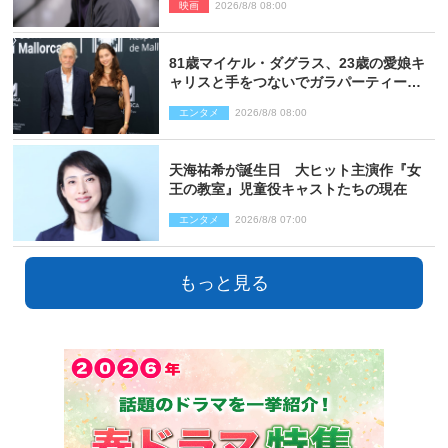
映画
2026/8/8 08:00
81歳マイケル・ダグラス、23歳の愛娘キ
ャリスと手をつないでガラパーティーに
来場
エンタメ
2026/8/8 08:00
天海祐希が誕生日 大ヒット主演作『女
王の教室』児童役キャストたちの現在
エンタメ
2026/8/8 07:00
もっと見る