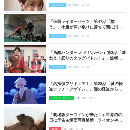
エンタメ
2026/8/8 12:00
『仮面ライダーゼッツ』第47話「救
う」、小鷹が深い眠りに落ちて闇に消え
る…？
エンタメ
2026/8/8 12:00
『角醒ハンター オメガホーン』第3話「味
わえ！怒りのタッグバトル！」、波斬の
ギリコがハンターバトルを挑んできた！
エンタメ
2026/8/8 12:00
『名探偵プリキュア！』第28話「謎の怪
盗デッチ・アゲイン」、謎の怪盗から不
思議な予告状が届く
アニメ･ゲーム
2026/8/8 12:00
『劇場版ダーウィンが来た！』世界猫の
日に予告＆場面写真解禁 ライオンやマ
ヌルネコの赤ちゃんが大集合
映画
2026/8/8 11:00