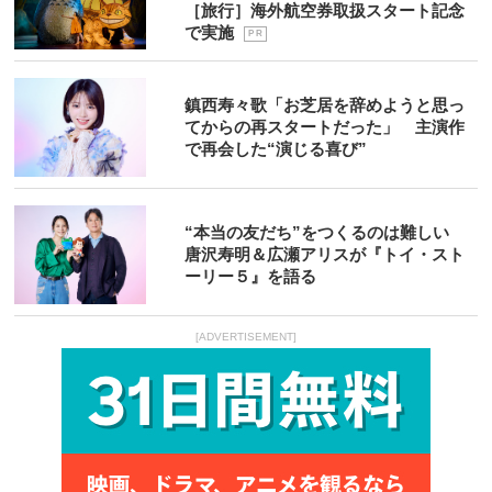
［旅行］海外航空券取扱スタート記念
で実施
P R
鎮西寿々歌「お芝居を辞めようと思っ
てからの再スタートだった」 主演作
で再会した“演じる喜び”
“本当の友だち”をつくるのは難しい
唐沢寿明＆広瀬アリスが『トイ・スト
ーリー５』を語る
[ADVERTISEMENT]