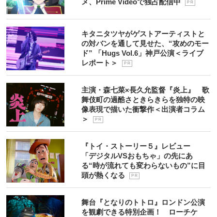
メ、Prime Videoで独占配信中
P R
キタニタツヤがゲストアーティストと
の対バンを通して見せた、“攻めのモー
ド” 「Hugs Vol.6」神戸公演＜ライブ
レポート＞
P R
主演・森七菜×長久允監督『炎上』 歌
舞伎町の過酷さときらきらを独特の映
像表現で描いた衝撃作＜出演者コラム
＞
P R
『トイ・ストーリー５』レビュー
「デジタルVSおもちゃ」の先にあ
る“時が流れても変わらないもの”に目
頭が熱くなる
P R
舞台『となりのトトロ』ロンドン公演
を観劇できる特別企画！ ローチケ