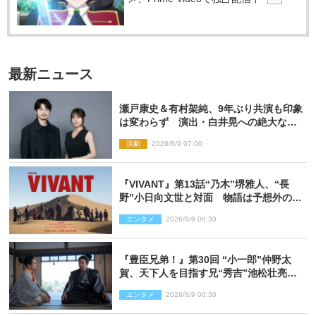
最新ニュース
瀬戸康史＆有村架純、9年ぶり共演も印象
は変わらず 演出・白井晃への絶大なる
信頼を胸に舞台『キュー』に挑む
演劇
2026/8/9 07:00
『VIVANT』第13話“乃木”堺雅人、“長
野”小日向文世と対面 物語は予想外の展
開へ
エンタメ
2026/8/9 06:30
『豊臣兄弟！』第30回 “小一郎”仲野太
賀、天下人を目指す兄“秀吉”池松壮亮
と“清須会議”へ
エンタメ
2026/8/9 06:30