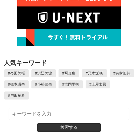
人気キーワード
#
今田美桜
#
浜辺美波
#
写真集
#
乃木坂46
#
有村架純
#
橋本環奈
#
小松菜奈
#
吉岡里帆
#
土屋太鳳
#
与田祐希
検索する