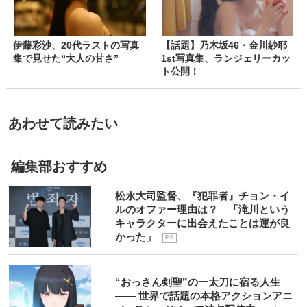
伊藤彩沙、20代ラストの写真
【話題】乃木坂46・金川紗耶
集で見せた“大人の甘さ”
1st写真集、ランジェリーカッ
ト公開！
あわせて読みたい
編集部おすすめ
松永大司監督、『犯罪者』チョン・イ
ルのオファー理由は？ 「滝川という
キャラクターに出会えたことは運が良
かった」
P R
“おっさん剣聖”の一太刀に宿る人生
―― 世界で話題の本格アクションアニ