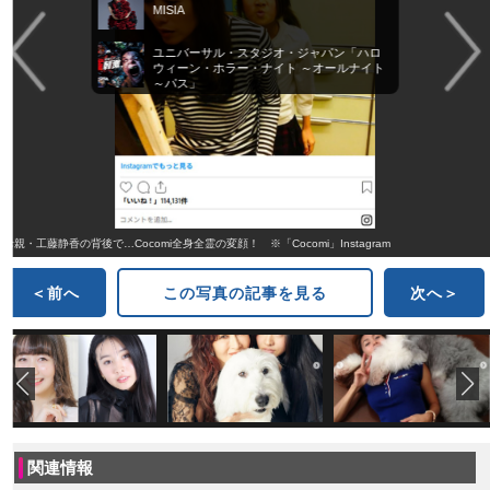
MISIA
ユニバーサル・スタジオ・ジャパン「ハロ
ウィーン・ホラー・ナイト ～オールナイト
～パス」
母親・工藤静香の背後で…Cocomi全身全霊の変顔！ ※「Cocomi」Instagram
＜前へ
この写真の記事を見る
次へ＞
関連情報