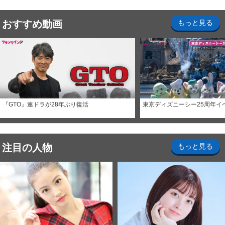
おすすめ動画
もっと見る
『GTO』連ドラが28年ぶり復活
東京ディズニーシー25周年イ
注目の人物
もっと見る