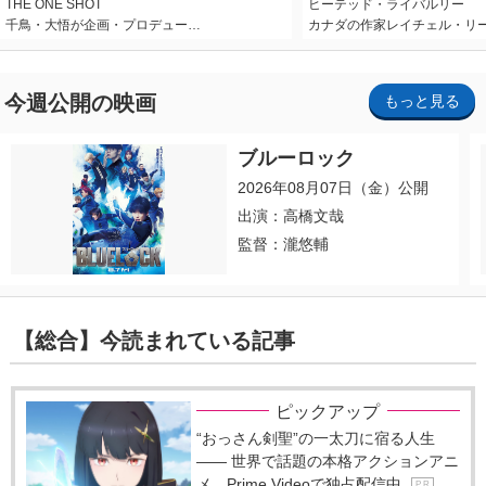
THE ONE SHOT
ヒーテッド・ライバルリー
千鳥・大悟が企画・プロデュー…
カナダの作家レイチェル・リ
今週公開の映画
もっと見る
ブルーロック
2026年08月07日（金）公開
出演：高橋文哉
監督：瀧悠輔
【総合】今読まれている記事
ピックアップ
“おっさん剣聖”の一太刀に宿る人生
―― 世界で話題の本格アクションアニ
メ、Prime Videoで独占配信中
P R