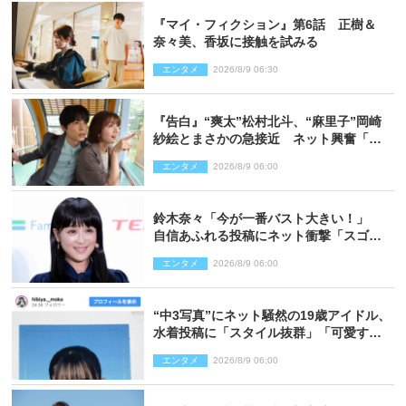
『マイ・フィクション』第6話 正樹＆
奈々美、香坂に接触を試みる
エンタメ
2026/8/9 06:30
『告白』“爽太”松村北斗、“麻里子”岡崎
紗絵とまさかの急接近 ネット興奮「そ
の反応は」「いいの!?」（ネタバレあ
エンタメ
2026/8/9 06:00
り）
鈴木奈々「今が一番バスト大きい！」
自信あふれる投稿にネット衝撃「スゴ
イ」「写真集を出して欲しい」
エンタメ
2026/8/9 06:00
“中3写真”にネット騒然の19歳アイドル、
水着投稿に「スタイル抜群」「可愛すぎ
る」と絶賛の声
エンタメ
2026/8/9 06:00