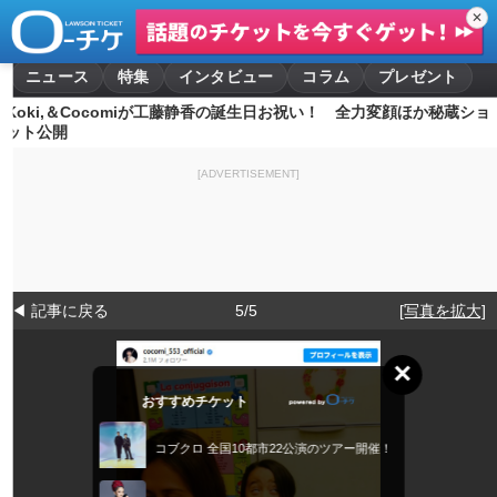
✕
ニュース
特集
インタビュー
コラム
プレゼント
Koki,＆Cocomiが工藤静香の誕生日お祝い！ 全力変顔ほか秘蔵ショ
ット公開
[ADVERTISEMENT]
◀ 記事に戻る
5/5
[写真を拡大]
×
おすすめチケット
コブクロ 全国10都市22公演のツアー開催！