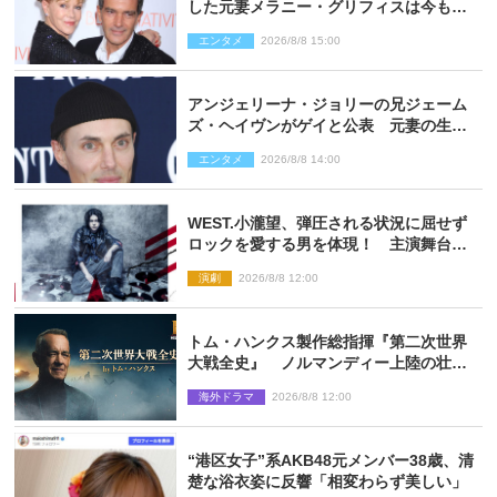
した元妻メラニー・グリフィスは今も
「親友の一人」
エンタメ
2026/8/8 15:00
アンジェリーナ・ジョリーの兄ジェーム
ズ・ヘイヴンがゲイと公表 元妻の生配
信で明らかに
エンタメ
2026/8/8 14:00
WEST.小瀧望、弾圧される状況に屈せず
ロックを愛する男を体現！ 主演舞台
『ロックンロール』ビジュアル解禁
演劇
2026/8/8 12:00
トム・ハンクス製作総指揮『第二次世界
大戦全史』 ノルマンディー上陸の壮絶
な戦場を収めた特別映像解禁
海外ドラマ
2026/8/8 12:00
“港区女子”系AKB48元メンバー38歳、清
楚な浴衣姿に反響「相変わらず美しい」