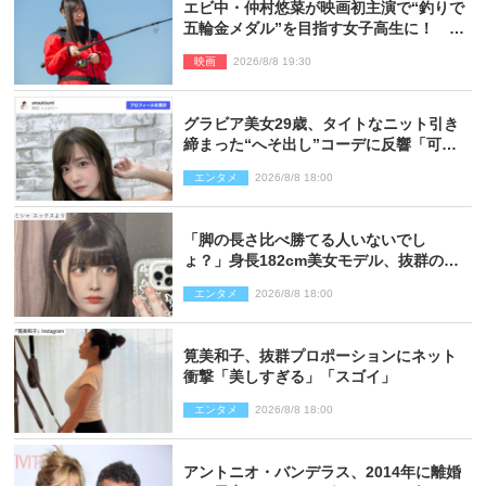
エビ中・仲村悠菜が映画初主演で“釣りで
五輪金メダル”を目指す女子高生に！ 映
画『つりこまち』今秋公開
映画
2026/8/8 19:30
グラビア美女29歳、タイトなニット引き
締まった“へそ出し”コーデに反響「可愛
い過ぎる」
エンタメ
2026/8/8 18:00
「脚の長さ比べ勝てる人いないでし
ょ？」身長182cm美女モデル、抜群のプ
ロポーションにネット衝撃
エンタメ
2026/8/8 18:00
筧美和子、抜群プロポーションにネット
衝撃「美しすぎる」「スゴイ」
エンタメ
2026/8/8 18:00
アントニオ・バンデラス、2014年に離婚