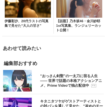
伊藤彩沙、20代ラストの写真
【話題】乃木坂46・金川紗耶
集で見せた“大人の甘さ”
1st写真集、ランジェリーカッ
ト公開！
あわせて読みたい
編集部おすすめ
“おっさん剣聖”の一太刀に宿る人生
―― 世界で話題の本格アクションアニ
メ、Prime Videoで独占配信中
P R
キタニタツヤがゲストアーティストと
の対バンを通して見せた、“攻めのモー