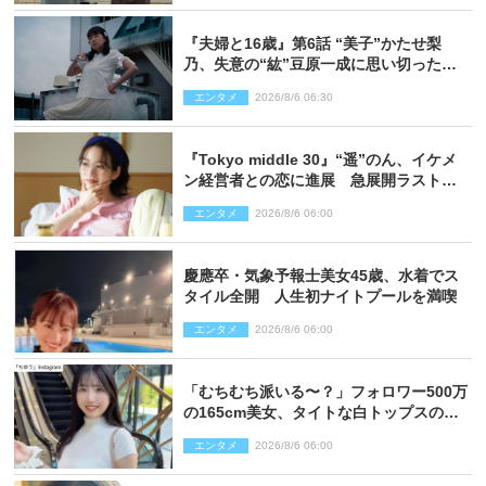
『夫婦と16歳』第6話 “美子”かたせ梨
乃、失意の“紘”豆原一成に思い切ったプ
レゼント
エンタメ
2026/8/6 06:30
『Tokyo middle 30』“遥”のん、イケメ
ン経営者との恋に進展 急展開ラストに
騒然「え…いきなり」「嫌な予感」
エンタメ
2026/8/6 06:00
慶應卒・気象予報士美女45歳、水着でス
タイル全開 人生初ナイトプールを満喫
エンタメ
2026/8/6 06:00
「むちむち派いる〜？」フォロワー500万
の165cm美女、タイトな白トップスの抜
群プロポーションにネット衝撃
エンタメ
2026/8/6 06:00