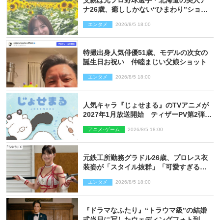
ナ26歳、癒ししかない“ひまわり”ショッ
トに反響
エンタメ
2026/8/5 18:00
特撮出身人気俳優51歳、モデルの次女の
誕生日お祝い 仲睦まじい父娘ショット
エンタメ
2026/8/5 18:00
人気キャラ『じょせまる』のTVアニメが
2027年1月放送開始 ティザーPV第2弾も
解禁に
アニメ･ゲーム
2026/8/5 18:00
元鉄工所勤務グラドル26歳、プロレス衣
装姿が「スタイル抜群」「可愛すぎる」
とネット衝撃
エンタメ
2026/8/5 18:00
『ドラマなふたり』“トラウマ級”の結婚
式当日に写したウェディングフォト到