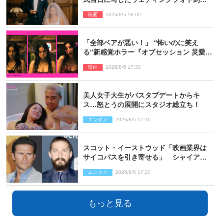
着 ゼンデイヤ×ロバート・パティンソン
映画
2026/8/5 18:00
のインタビュー映像も
「全部ベアが悪い！」 “怖いのに笑え
る”新感覚ホラー『オブセッション 災愛』
を女性たちが本音で語る＜座談会＞
映画
2026/8/5 17:30
美人女子大生がバスタブデートからキ
ス…怒とうの展開にスタジオ総立ち！
エンタメ
2026/8/5 17:30
スコット・イーストウッド「映画業界は
サイコパスを引き寄せる」 シャイア・
ラブーフとの過去作でのトラブルを振り
エンタメ
2026/8/5 17:20
返る
もっと見る