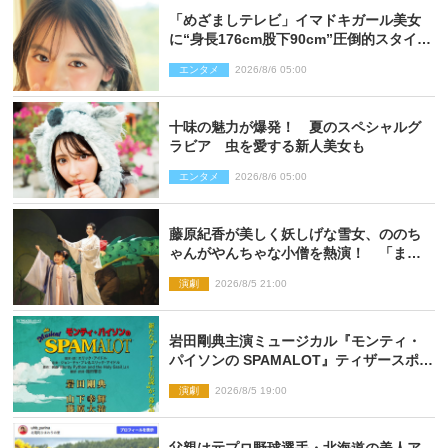
「めざましテレビ」イマドキガール美女
に“身長176cm股下90cm”圧倒的スタイル
の美女も ヤンジャン最新号
エンタメ
2026/8/6 05:00
十味の魅力が爆発！ 夏のスペシャルグ
ラビア 虫を愛する新人美女も
エンタメ
2026/8/6 05:00
藤原紀香が美しく妖しげな雪女、ののち
ゃんがやんちゃな小僧を熱演！ 「まん
が日本昔ばなし」劇場開幕
演劇
2026/8/5 21:00
岩田剛典主演ミュージカル『モンティ・
パイソンの SPAMALOT』ティザースポッ
ト公開
演劇
2026/8/5 19:00
父親は元プロ野球選手・北海道の美人ア