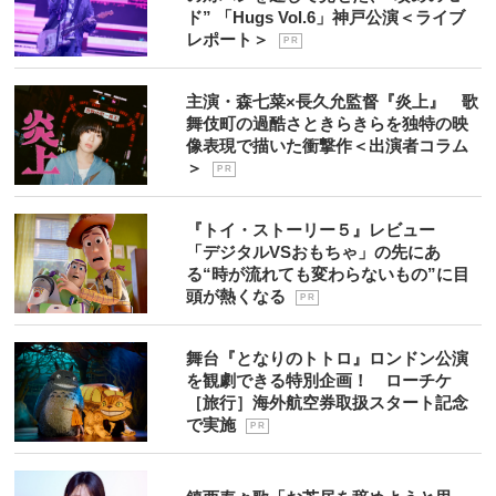
ド” 「Hugs Vol.6」神戸公演＜ライブ
レポート＞
P R
主演・森七菜×長久允監督『炎上』 歌
舞伎町の過酷さときらきらを独特の映
像表現で描いた衝撃作＜出演者コラム
＞
P R
『トイ・ストーリー５』レビュー
「デジタルVSおもちゃ」の先にあ
る“時が流れても変わらないもの”に目
頭が熱くなる
P R
舞台『となりのトトロ』ロンドン公演
を観劇できる特別企画！ ローチケ
［旅行］海外航空券取扱スタート記念
で実施
P R