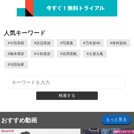
人気キーワード
#
今田美桜
#
浜辺美波
#
写真集
#
乃木坂46
#
有村架純
#
橋本環奈
#
小松菜奈
#
吉岡里帆
#
土屋太鳳
#
与田祐希
検索する
おすすめ動画
もっと見る