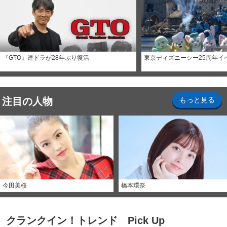
『GTO』連ドラが28年ぶり復活
東京ディズニーシー25周年イ
注目の人物
もっと見る
今田美桜
橋本環奈
クランクイン！トレンド Pick Up