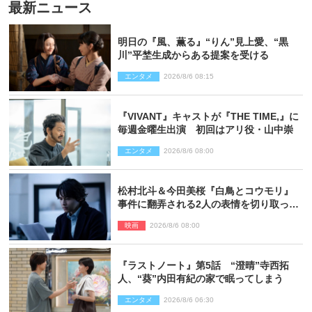
最新ニュース
明日の『風、薫る』“りん”見上愛、“黒
川”平埜生成からある提案を受ける
エンタメ
2026/8/6 08:15
『VIVANT』キャストが『THE TIME,』に
毎週金曜生出演 初回はアリ役・山中崇
エンタメ
2026/8/6 08:00
松村北斗＆今田美桜『白鳥とコウモリ』
事件に翻弄される2人の表情を切り取った
場面写真解禁
映画
2026/8/6 08:00
『ラストノート』第5話 “澄晴”寺西拓
人、“葵”内田有紀の家で眠ってしまう
エンタメ
2026/8/6 06:30