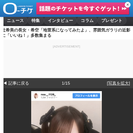
✕
ニュース
特集
インタビュー
コラム
プレゼント
辻希美の長女・希空「地雷系になってみたよ」、雰囲気ガラリの近影
に「いいね！」多数集まる
[ADVERTISEMENT]
◀ 記事に戻る
1/15
[写真を拡大]