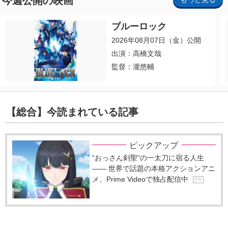
今週公開の映画
ブルーロック
2026年08月07日（金）公開
出演：高橋文哉
監督：瀧悠輔
【総合】今読まれている記事
ピックアップ
“おっさん剣聖”の一太刀に宿る人生
―― 世界で話題の本格アクションアニ
メ、Prime Videoで独占配信中
P R