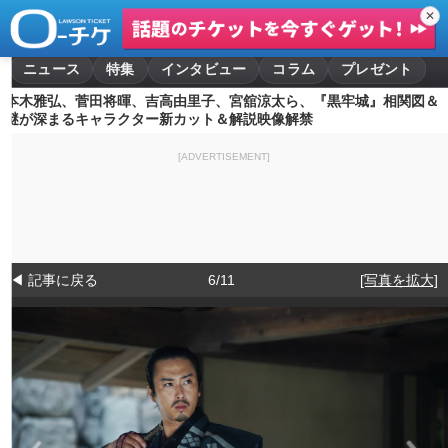
✕
ニュース
特集
インタビュー
コラム
プレゼント
本木雅弘、菅田将暉、吉高由里子、宮舘涼太ら、『黒牢城』相関図＆
謎が深まるキャラクター新カット＆解説映像解禁
[ADVERTISEMENT]
◀ 記事に戻る
6/11
[写真を拡大]