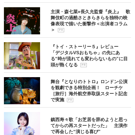
主演・森七菜×長久允監督『炎上』 歌
舞伎町の過酷さときらきらを独特の映
像表現で描いた衝撃作＜出演者コラム
＞
P R
『トイ・ストーリー５』レビュー
「デジタルVSおもちゃ」の先にあ
る“時が流れても変わらないもの”に目
頭が熱くなる
P R
舞台『となりのトトロ』ロンドン公演
を観劇できる特別企画！ ローチケ
［旅行］海外航空券取扱スタート記念
で実施
P R
鎮西寿々歌「お芝居を辞めようと思っ
てからの再スタートだった」 主演作
で再会した“演じる喜び”