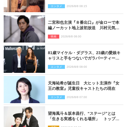
向かう
エンタメ
2026/8/8 08:15
二宮和也主演『８番出口』が金ローで本
編ノーカット地上波初放送 川村元気監
督＆二宮コメント到着
映画
2026/8/8 08:00
81歳マイケル・ダグラス、23歳の愛娘キ
ャリスと手をつないでガラパーティーに
来場
エンタメ
2026/8/8 08:00
天海祐希が誕生日 大ヒット主演作『女
王の教室』児童役キャストたちの現在
エンタメ
2026/8/8 07:00
望海風斗＆坂本昌行、“ステージ”とは
「生きる実感をくれる場所」 トップを
走り続ける原動力を語る