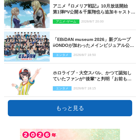
アニメ『ロメリア戦記』10月放送開始
第1弾PV公開＆千葉翔也ら追加キャスト4
人を発表
アニメ･ゲーム
2026/8/7 20:00
「EBiDAN museum 2026」新グループ
iiONDOが加わったメインビジュアル公
開！ 開催記念グッズラインナップも
エンタメ
2026/8/7 18:50
ホロライブ・大空スバル、かつて認知し
ていたファンが“後輩”と判明「お前もし
かしてあのときの？」
エンタメ
2026/8/7 18:15
もっと見る