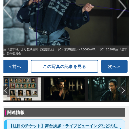
映画『黒牢城』より乾助三郎（宮舘涼太） （C）米澤穂信／KADOKAWA （C）2026映画「黒牢
城」製作委員会
＜前へ
この写真の記事を見る
次へ＞
関連情報
【注目のチケット】舞台挨拶・ライブビューイングなどの注