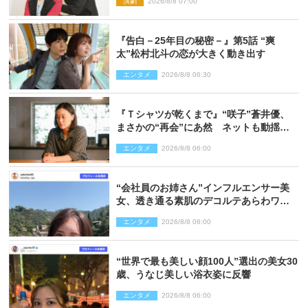
演劇
2026/8/8 07:00
『告白－25年目の秘密－』第5話 “爽
太”松村北斗の恋が大きく動き出す
エンタメ
2026/8/8 06:30
『Ｔシャツが乾くまで』“咲子”蒼井優、
まさかの“再会”にあ然 ネットも動揺
「びっくりした!!」「今さら?!」（ネタバ
エンタメ
2026/8/8 06:00
レあり）
“会社員のお姉さん”インフルエンサー美
女、透き通る素肌のデコルテあらわワン
ピ姿に反響
エンタメ
2026/8/8 06:00
“世界で最も美しい顔100人”選出の美女30
歳、うなじ美しい浴衣姿に反響
エンタメ
2026/8/8 06:00