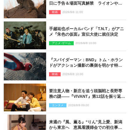
日に予告＆場面写真解禁 ライオンやマ
ヌルネコの赤ちゃんが大集合
映画
2026/8/8 11:00
手越祐也ボーカルバンド「T.N.T」がアニ
メ『朱色の仮面』宣伝大使に就任決定
アニメ･ゲーム
2026/8/8 10:00
『スパイダーマン：BND』トム・ホラン
ドがアクション撮影の裏側を明かす特別
映像解禁
映画
2026/8/8 10:00
要注意人物・新庄を追う頭脳戦と長野専
務の謎――『VIVANT』第12話を振り返
る！
エンタメ
2026/8/8 09:00
来週の『風、薫る』“りん”見上愛、新潟
から東京へ 恵風看護婦会での初仕事に