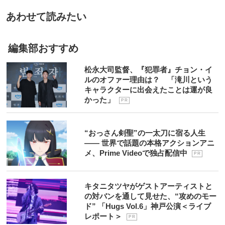
あわせて読みたい
編集部おすすめ
松永大司監督、『犯罪者』チョン・イ
ルのオファー理由は？ 「滝川という
キャラクターに出会えたことは運が良
かった」
P R
“おっさん剣聖”の一太刀に宿る人生
―― 世界で話題の本格アクションアニ
メ、Prime Videoで独占配信中
P R
キタニタツヤがゲストアーティストと
の対バンを通して見せた、“攻めのモー
ド” 「Hugs Vol.6」神戸公演＜ライブ
レポート＞
P R