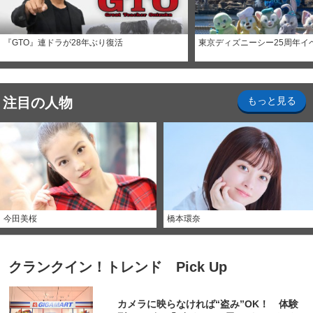
『GTO』連ドラが28年ぶり復活
東京ディズニーシー25周年イ
注目の人物
もっと見る
今田美桜
橋本環奈
クランクイン！トレンド Pick Up
カメラに映らなければ“盗み”OK！ 体験