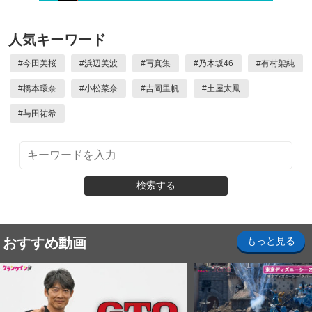
人気キーワード
#
今田美桜
#
浜辺美波
#
写真集
#
乃木坂46
#
有村架純
#
橋本環奈
#
小松菜奈
#
吉岡里帆
#
土屋太鳳
#
与田祐希
検索する
おすすめ動画
もっと見る