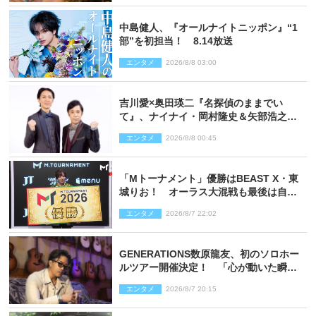
中島健人、『オールナイトニッポン』“1
部”を初担当！ 8.14放送
エンタメ
2026/8/8 03:00
吉川愛×奥田瑛二『名探偵のままでい
て』、ナイナイ・岡村隆史＆矢部浩之の
ゲスト出演が決定！
エンタメ
2026/8/8 00:45
「Mトーナメント」優勝はBEAST X・東
城りお！ オーラス大混戦も最後は自ら
和了って幕引き
エンタメ
2026/8/7 22:02
GENERATIONS数原龍友、初のソロホー
ルツアー開催決定！ 「心が動いた瞬間
を、音に乗せてお届けできれば」
エンタメ
2026/8/7 20:15