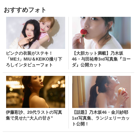
おすすめフォト
ピンクの衣装がステキ！
【大胆カット満載】乃木坂
「ME:I」MIU＆KEIKO撮り下
46・与田祐希3rd写真集『ヨー
ろしインタビューフォト
ダ』公開カット
伊藤彩沙、20代ラストの写真
【話題】乃木坂46・金川紗耶
集で見せた“大人の甘さ”
1st写真集、ランジェリーカッ
ト公開！