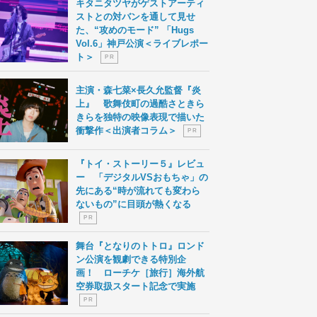
キタニタツヤがゲストアーティ
ストとの対バンを通して見せ
た、“攻めのモード” 「Hugs
Vol.6」神戸公演＜ライブレポー
ト＞
P R
主演・森七菜×長久允監督『炎
上』 歌舞伎町の過酷さときら
きらを独特の映像表現で描いた
衝撃作＜出演者コラム＞
P R
『トイ・ストーリー５』レビュ
ー 「デジタルVSおもちゃ」の
先にある“時が流れても変わら
ないもの”に目頭が熱くなる
P R
舞台『となりのトトロ』ロンド
ン公演を観劇できる特別企
画！ ローチケ［旅行］海外航
空券取扱スタート記念で実施
P R