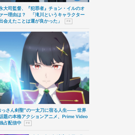
永大司監督、『犯罪者』チョン・イルのオ
ァー理由は？ 「滝川というキャラクター
出会えたことは運が良かった」
P R
おっさん剣聖”の一太刀に宿る人生―― 世界
話題の本格アクションアニメ、Prime Video
独占配信中
P R