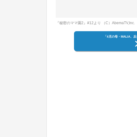
『秘密のママ園2』#12より （C）AbemaTV,Inc.
「4児の母・MALIA