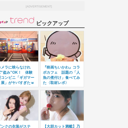
[ADVERTISEMENT]
ピックアップ
カメラに映らなけれ
『映画ちいかわ』コラ
ば“盗み”OK！ 体験
ボカフェ 話題の「人
型コンビニ「ギガマー
魚の煮付け」食べてみ
ト展」がヤバすぎたｗ
た〈取材レポ〉
ピンクの衣装がステ
【大胆カット満載】乃