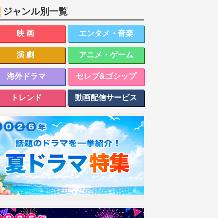
ジャンル別一覧
映画
エンタメ・音楽
演劇
アニメ・ゲーム
海外ドラマ
セレブ&ゴシップ
トレンド
動画配信サービス