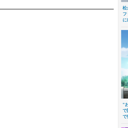
松
フ
に
“
で
で