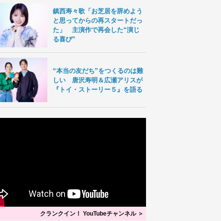
鎮西寿々歌「お芝居を辞めよう
と思ってからの再スタートだっ
た」 主演作で再会した“演じ
る喜び”
“本当の友だち”をつくるのは難
しい 唐沢寿明＆広瀬アリスが
『トイ・ストーリー５』を語る
クランクイン！ YouTubeチャンネル ＞