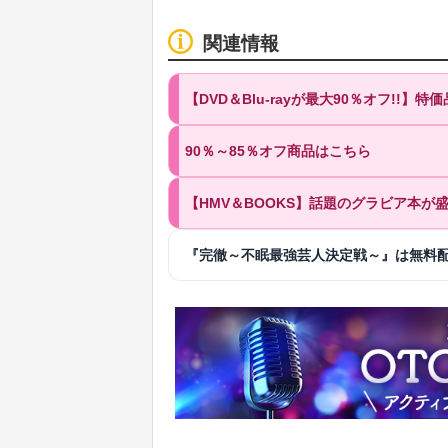
関連情報
【DVD＆Blu-rayが最大90％オフ!!】
90％～85％オフ商品はこちら
【HMV＆BOOKS】話題のグラビア本
『完徹～不眠最強芸人決定戦～』は無料