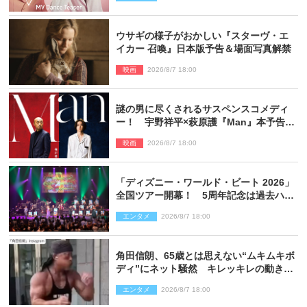
ウサギの様子がおかしい『スターヴ・エ
イカー 召喚』日本版予告＆場面写真解禁
映画
2026/8/7 18:00
謎の男に尽くされるサスペンスコメディ
ー！ 宇野祥平×萩原護『Man』本予告＆
新ビジュアル解禁
映画
2026/8/7 18:00
「ディズニー・ワールド・ビート 2026」
全国ツアー開幕！ 5周年記念は過去ハイ
ライト＆クルーズ旅を大満喫！【潜入レ
エンタメ
2026/8/7 18:00
ポート】
角田信朗、65歳とは思えない“ムキムキボ
ディ”にネット騒然 キレッキレの動きを
披露
エンタメ
2026/8/7 18:00