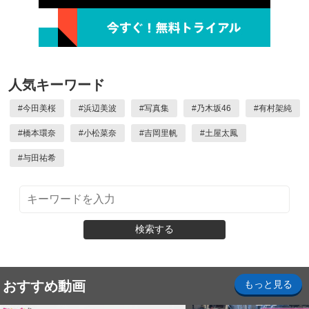
人気キーワード
#
今田美桜
#
浜辺美波
#
写真集
#
乃木坂46
#
有村架純
#
橋本環奈
#
小松菜奈
#
吉岡里帆
#
土屋太鳳
#
与田祐希
検索する
おすすめ動画
もっと見る