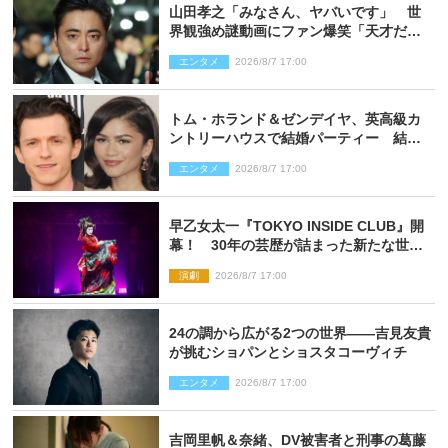
山田孝之「みなさん、ヤバいです」 世
界観強め謎動画にファン爆笑「天才だ
わ」
エンタメ
2026/8/7 17:00
トム・ホランド＆ゼンデイヤ、英高級カ
ントリーハウスで結婚パーティー 結婚
指輪を身に着けたトムも初キャッチ
エンタメ
2026/8/7 17:00
早乙女太一『TOKYO INSIDE CLUB』開
幕！ 30年の芸歴が詰まった新たな世界
観
演劇
2026/8/7 17:00
24の調から広がる2つの世界――吉見友貴
が挑むショパンとショスタコーヴィチ
エンタメ
2026/8/7 17:00
吉岡里帆＆奈緒、DV被害者と刑事の葛藤