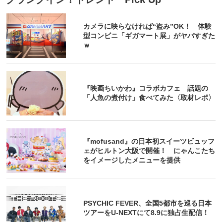
カメラに映らなければ“盗み”OK！ 体験
型コンビニ「ギガマート展」がヤバすぎた
ｗ
『映画ちいかわ』コラボカフェ 話題の
「人魚の煮付け」食べてみた〈取材レポ〉
『mofusand』の日本初スイーツビュッフ
ェがヒルトン大阪で開催！ にゃんこたち
をイメージしたメニューを提供
PSYCHIC FEVER、全国5都市を巡る日本
ツアーをU‐NEXTにて8.9に独占生配信！