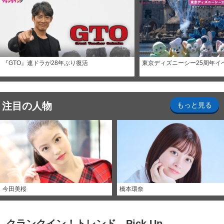
『GTO』連ドラが28年ぶり復活
東京ディズニーシー25周年イ
注目の人物
もっと見る
今田美桜
橋本環奈
クランクイン！トレンド Pick Up