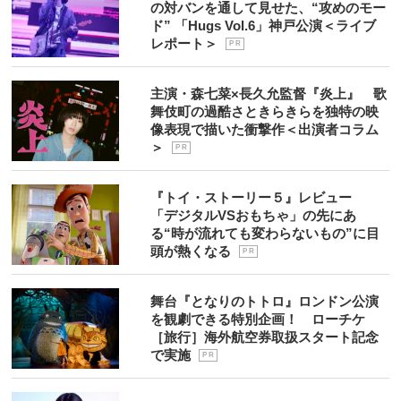
の対バンを通して見せた、“攻めのモー
ド” 「Hugs Vol.6」神戸公演＜ライブ
レポート＞
P R
主演・森七菜×長久允監督『炎上』 歌
舞伎町の過酷さときらきらを独特の映
像表現で描いた衝撃作＜出演者コラム
＞
P R
『トイ・ストーリー５』レビュー
「デジタルVSおもちゃ」の先にあ
る“時が流れても変わらないもの”に目
頭が熱くなる
P R
舞台『となりのトトロ』ロンドン公演
を観劇できる特別企画！ ローチケ
［旅行］海外航空券取扱スタート記念
で実施
P R