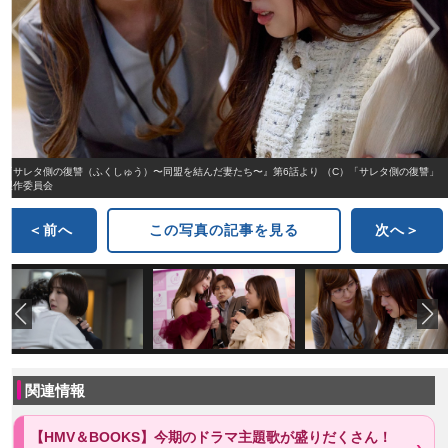
『サレタ側の復讐（ふくしゅう）〜同盟を結んだ妻たち〜』第6話より （C）「サレタ側の復讐」
製作委員会
＜前へ
この写真の記事を見る
次へ＞
関連情報
【HMV＆BOOKS】今期のドラマ主題歌が盛りだくさん！