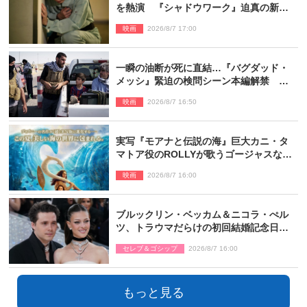
を熱演 『シャドウワーク』迫真の新場
面写真公開
映画
2026/8/7 17:00
一瞬の油断が死に直結…『バグダッド・
メッシ』緊迫の検問シーン本編解禁 監
督メッセージも到着
映画
2026/8/7 16:50
実写『モアナと伝説の海』巨大カニ・タ
マトア役のROLLYが歌うゴージャスな劇
中歌「シャイニー」本編映像解禁
映画
2026/8/7 16:00
ブルックリン・ベッカム＆ニコラ・ぺル
ツ、トラウマだらけの初回結婚記念日は
もう祝わない
セレブ＆ゴシップ
2026/8/7 16:00
もっと見る