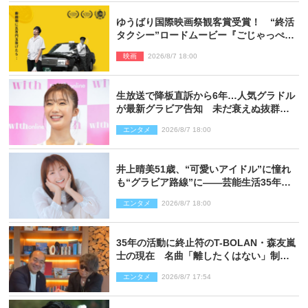
ゆうばり国際映画祭観客賞受賞！ “終活
タクシー”ロードムービー『ごじゃっぺタ
クシー』10月公開＆予告解禁
映画
2026/8/7 18:00
生放送で降板直訴から6年…人気グラドル
が最新グラビア告知 未だ衰えぬ抜群ス
タイルに反響
エンタメ
2026/8/7 18:00
井上晴美51歳、“可愛いアイドル”に憧れ
も“グラビア路線”に――芸能生活35年を
赤裸々に語る 27年ぶりに写真集発売
エンタメ
2026/8/7 18:00
35年の活動に終止符のT-BOLAN・森友嵐
士の現在 名曲「離したくはない」制作
秘話も
エンタメ
2026/8/7 17:54