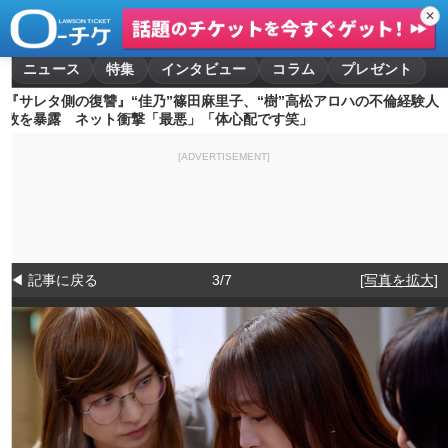
✕
ニュース
特集
インタビュー
コラム
プレゼント
『サレタ側の復讐』“佳乃”篠田麻里子、“樹”高松アロハの不倫経験人
数を暴露 ネット衝撃「最悪」「体心配です笑」
[ADVERTISEMENT]
◀ 記事に戻る
3/7
[写真を拡大]