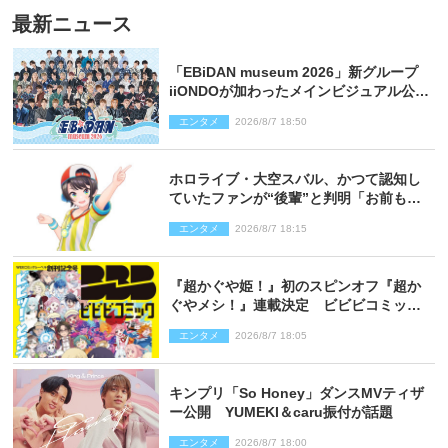
最新ニュース
「EBiDAN museum 2026」新グループ
iiONDOが加わったメインビジュアル公
開！ 開催記念グッズラインナップも
エンタメ
2026/8/7 18:50
ホロライブ・大空スバル、かつて認知し
ていたファンが“後輩”と判明「お前もし
かしてあのときの？」
エンタメ
2026/8/7 18:15
『超かぐや姫！』初のスピンオフ『超か
ぐやメシ！』連載決定 ビビビコミック
創刊で31作品一挙公開
エンタメ
2026/8/7 18:05
キンプリ「So Honey」ダンスMVティザ
ー公開 YUMEKI＆caru振付が話題
エンタメ
2026/8/7 18:00