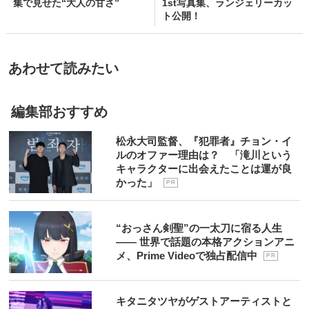
集で見せた“大人の甘さ”
1st写真集、ランジェリーカッ
ト公開！
あわせて読みたい
編集部おすすめ
松永大司監督、『犯罪者』チョン・イ
ルのオファー理由は？ 「滝川という
キャラクターに出会えたことは運が良
かった」
P R
“おっさん剣聖”の一太刀に宿る人生
―― 世界で話題の本格アクションアニ
メ、Prime Videoで独占配信中
P R
キタニタツヤがゲストアーティストと