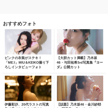
おすすめフォト
ピンクの衣装がステキ！
【大胆カット満載】乃木坂
「ME:I」MIU＆KEIKO撮り下
46・与田祐希3rd写真集『ヨー
ろしインタビューフォト
ダ』公開カット
伊藤彩沙、20代ラストの写真
【話題】乃木坂46・金川紗耶