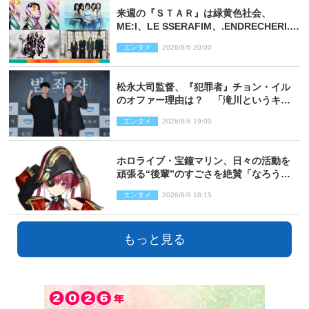
来週の『ＳＴＡＲ』は緑黄色社会、
ME:I、LE SSERAFIM、.ENDRECHERI.が
話題曲をパフォーマンス！
エンタメ
2026/8/6 20:00
松永大司監督、『犯罪者』チョン・イル
のオファー理由は？ 「滝川というキャ
ラクターに出会えたことは本当に運が良
エンタメ
2026/8/6 19:00
かった」
ホロライブ・宝鐘マリン、日々の活動を
頑張る“後輩”のすごさを絶賛「なろう系
主人公まである」
エンタメ
2026/8/6 18:15
もっと見る