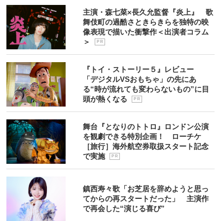
主演・森七菜×長久允監督『炎上』 歌
舞伎町の過酷さときらきらを独特の映
像表現で描いた衝撃作＜出演者コラム
＞
P R
『トイ・ストーリー５』レビュー
「デジタルVSおもちゃ」の先にあ
る“時が流れても変わらないもの”に目
頭が熱くなる
P R
舞台『となりのトトロ』ロンドン公演
を観劇できる特別企画！ ローチケ
［旅行］海外航空券取扱スタート記念
で実施
P R
鎮西寿々歌「お芝居を辞めようと思っ
てからの再スタートだった」 主演作
で再会した“演じる喜び”