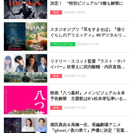
決定！ “特別ビジュアル”3種も解禁に
映画
2026/8/7 09:00
スタジオジブリ『耳をすませば』『借り
ぐらしのアリエッティ』4Kデジタルリマ
スターでIMAX上映決定！
アニメ･ゲーム
2026/8/7 07:00
リドリー・スコット監督『ラスト・サバ
イバー』吹替えに武内駿輔・内田直哉・
種崎敦美・井上和彦ら豪華声優陣が集
映画
2026/8/7 07:00
結！
映画『八つ墓村』メインビジュアル＆本
予告解禁 主題歌はB’z松本孝弘率いる
TMG「DOOM」に決定
映画
2026/8/7 07:00
堀田真由＆高橋一生、長編劇場アニメ
『ghost／夜の果て』声優に決定「言葉に