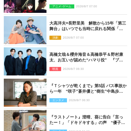
はできない沢山の感情を思い出しまし
アニメ･ゲーム
2026/8/7 07:00
た」
大高洋夫×長野里美 解散から15年「第三
舞台」はいつでも当時に戻れる関係「や
っぱり他の方たちとは違います」
演劇
2026/8/7 07:00
高橋文哉＆櫻井海音＆高橋恭平＆野村康
太、お互いが認めた“ハマり役” 『ブル
ーロック』で築いた最高のチームワーク
映画
2026/8/7 06:30
『Ｔシャツが乾くまで』第5話 バス事故か
ら一年 “咲子”蒼井優と“樹生”中島歩は
心を許しあえる関係に
エンタメ
2026/8/7 06:30
『ラストノート』澄晴、葵に告白「言っ
たー！」「ドキドキする」の声 “優子劇
場”も話題