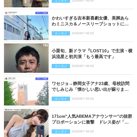
エンタメ
2026/8/7 06:00
かわいすぎる吉本新喜劇女優、美脚あら
わミニスカ＆ノースリーブショットに反
響
エンタメ
2026/8/7 06:00
小栗旬、新ドラマ『LOST10』で主演・横
浜流星と初共演「もう最高です」
エンタメ
2026/8/7 06:00
ワセジョ→静岡女子アナ23歳、母校訪問
でしみじみ「懐かしい思い出が蘇りまし
た」
エンタメ
2026/8/7 06:00
171cm“人気ABEMAアナウンサー”の抜群
プロポーションに衝撃 ドレス姿が「美
しい」「品がありすぎる」
エンタメ
2026/8/7 06:00