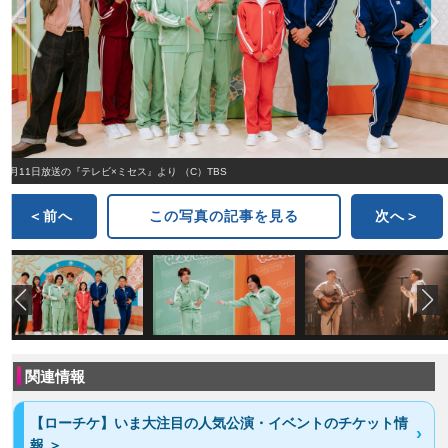
5月11日放送の『テレビ×ミセス』より （C）TBS
＜前へ
この写真の記事を見る
次へ＞
関連情報
【ローチケ】いま大注目の人気公演・イベントのチケット情
報 ＞