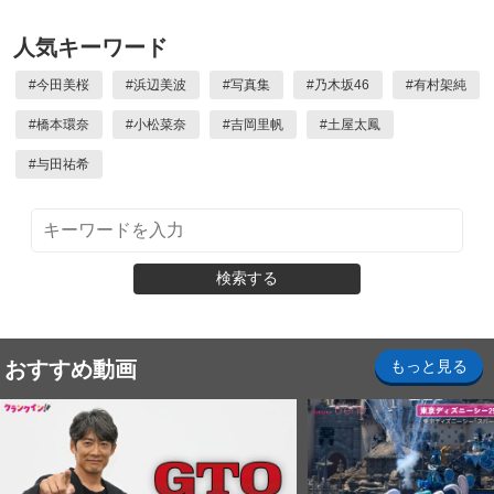
人気キーワード
#
今田美桜
#
浜辺美波
#
写真集
#
乃木坂46
#
有村架純
#
橋本環奈
#
小松菜奈
#
吉岡里帆
#
土屋太鳳
#
与田祐希
検索する
おすすめ動画
もっと見る