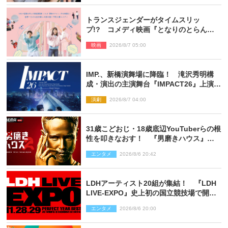
トランスジェンダーがタイムスリッ
プ!? コメディ映画『となりのとらんす
少女ちゃん』11.7公開決定
映画
2026/8/7 05:00
IMP.、新橋演舞場に降臨！ 滝沢秀明構
成・演出の主演舞台『IMPACT26』上演決
定
演劇
2026/8/7 04:00
31歳こどおじ・18歳底辺YouTuberらの根
性を叩きなおす！ 『男磨きハウス』第2
弾コーチ陣発表
エンタメ
2026/8/6 20:42
LDHアーティスト20組が集結！ 『LDH
LIVE‐EXPO』史上初の国立競技場で開催
決定
エンタメ
2026/8/6 20:00