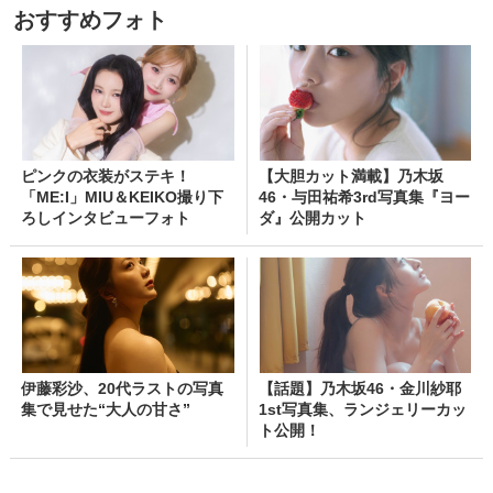
おすすめフォト
ピンクの衣装がステキ！
【大胆カット満載】乃木坂
「ME:I」MIU＆KEIKO撮り下
46・与田祐希3rd写真集『ヨー
ろしインタビューフォト
ダ』公開カット
伊藤彩沙、20代ラストの写真
【話題】乃木坂46・金川紗耶
集で見せた“大人の甘さ”
1st写真集、ランジェリーカッ
ト公開！