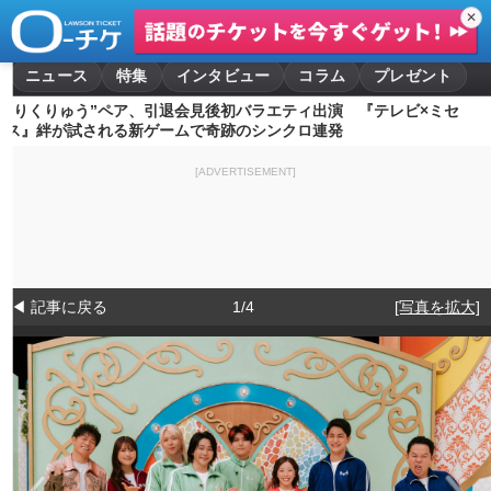
✕
ニュース
特集
インタビュー
コラム
プレゼント
“りくりゅう”ペア、引退会見後初バラエティ出演 『テレビ×ミセ
ス』絆が試される新ゲームで奇跡のシンクロ連発
[ADVERTISEMENT]
◀ 記事に戻る
1/4
[写真を拡大]