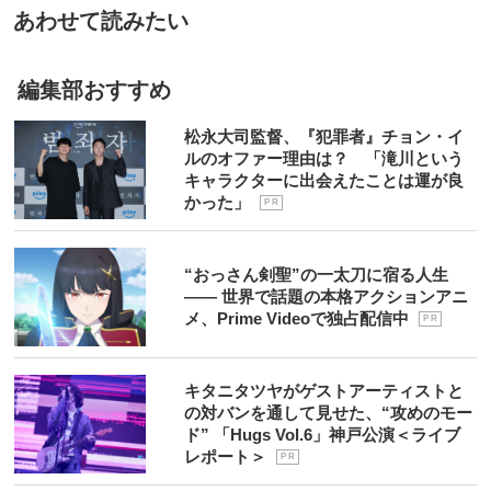
あわせて読みたい
編集部おすすめ
松永大司監督、『犯罪者』チョン・イ
ルのオファー理由は？ 「滝川という
キャラクターに出会えたことは運が良
かった」
P R
“おっさん剣聖”の一太刀に宿る人生
―― 世界で話題の本格アクションアニ
メ、Prime Videoで独占配信中
P R
キタニタツヤがゲストアーティストと
の対バンを通して見せた、“攻めのモー
ド” 「Hugs Vol.6」神戸公演＜ライブ
レポート＞
P R