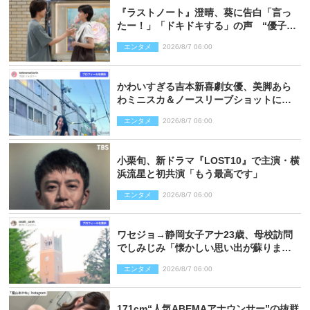
『ラストノート』澄晴、葵に告白「言っ
たー！」「ドキドキする」の声 “優子劇
場”も話題
エンタメ
2026/8/7 06:00
かわいすぎる吉本新喜劇女優、美脚あら
わミニスカ＆ノースリーブショットに反
響
エンタメ
2026/8/7 06:00
小栗旬、新ドラマ『LOST10』で主演・横
浜流星と初共演「もう最高です」
エンタメ
2026/8/7 06:00
ワセジョ→静岡女子アナ23歳、母校訪問
でしみじみ「懐かしい思い出が蘇りまし
た」
エンタメ
2026/8/7 06:00
171cm“人気ABEMAアナウンサー”の抜群