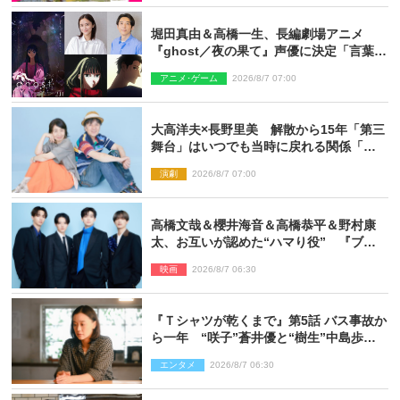
堀田真由＆高橋一生、長編劇場アニメ
『ghost／夜の果て』声優に決定「言葉に
はできない沢山の感情を思い出しまし
アニメ･ゲーム
2026/8/7 07:00
た」
大高洋夫×長野里美 解散から15年「第三
舞台」はいつでも当時に戻れる関係「や
っぱり他の方たちとは違います」
演劇
2026/8/7 07:00
高橋文哉＆櫻井海音＆高橋恭平＆野村康
太、お互いが認めた“ハマり役” 『ブル
ーロック』で築いた最高のチームワーク
映画
2026/8/7 06:30
『Ｔシャツが乾くまで』第5話 バス事故か
ら一年 “咲子”蒼井優と“樹生”中島歩は
心を許しあえる関係に
エンタメ
2026/8/7 06:30