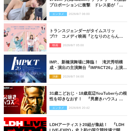
プロポーションに衝撃 ドレス姿が「美
しい」「品がありすぎる」
エンタメ
2026/8/7 06:00
トランスジェンダーがタイムスリッ
プ!? コメディ映画『となりのとらんす
少女ちゃん』11.7公開決定
映画
2026/8/7 05:00
IMP.、新橋演舞場に降臨！ 滝沢秀明構
成・演出の主演舞台『IMPACT26』上演決
定
演劇
2026/8/7 04:00
31歳こどおじ・18歳底辺YouTuberらの根
性を叩きなおす！ 『男磨きハウス』第2
弾コーチ陣発表
エンタメ
2026/8/6 20:42
LDHアーティスト20組が集結！ 『LDH
LIVE‐EXPO』史上初の国立競技場で開催