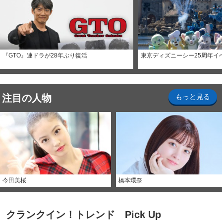
『GTO』連ドラが28年ぶり復活
東京ディズニーシー25周年イ
注目の人物
もっと見る
今田美桜
橋本環奈
クランクイン！トレンド Pick Up