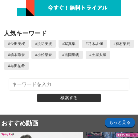
人気キーワード
#
今田美桜
#
浜辺美波
#
写真集
#
乃木坂46
#
有村架純
#
橋本環奈
#
小松菜奈
#
吉岡里帆
#
土屋太鳳
#
与田祐希
検索する
おすすめ動画
もっと見る