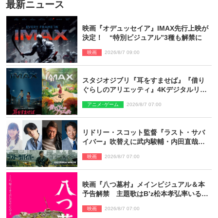
最新ニュース
映画『オデュッセイア』IMAX先行上映が
決定！ “特別ビジュアル”3種も解禁に
映画
2026/8/7 09:00
スタジオジブリ『耳をすませば』『借り
ぐらしのアリエッティ』4Kデジタルリマ
スターでIMAX上映決定！
アニメ･ゲーム
2026/8/7 07:00
リドリー・スコット監督『ラスト・サバ
イバー』吹替えに武内駿輔・内田直哉・
種崎敦美・井上和彦ら豪華声優陣が集
映画
2026/8/7 07:00
結！
映画『八つ墓村』メインビジュアル＆本
予告解禁 主題歌はB’z松本孝弘率いる
TMG「DOOM」に決定
映画
2026/8/7 07:00