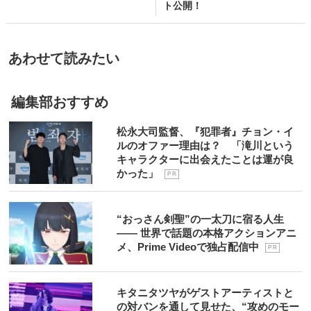
ト公開！
あわせて読みたい
編集部おすすめ
松永大司監督、『犯罪者』チョン・イ
ルのオファー理由は？ 「滝川という
キャラクターに出会えたことは運が良
かった」
P R
“おっさん剣聖”の一太刀に宿る人生
―― 世界で話題の本格アクションアニ
メ、Prime Videoで独占配信中
P R
キタニタツヤがゲストアーティストと
の対バンを通して見せた、“攻めのモー