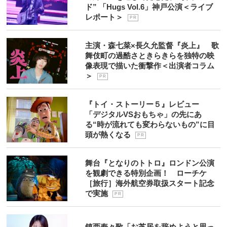
ド” 「Hugs Vol.6」神戸公演＜ライブ
レポート＞
P R
主演・森七菜×長久允監督『炎上』 歌
舞伎町の過酷さときらきらを独特の映
像表現で描いた衝撃作＜出演者コラム
＞
P R
『トイ・ストーリー５』レビュー
「デジタルVSおもちゃ」の先にあ
る“時が流れても変わらないもの”に目
頭が熱くなる
P R
舞台『となりのトトロ』ロンドン公演
を観劇できる特別企画！ ローチケ
［旅行］海外航空券取扱スタート記念
で実施
P R
鎮西寿々歌「お芝居を辞めようと思っ