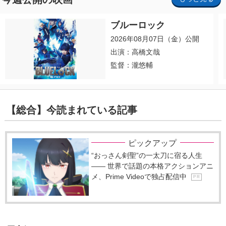
ブルーロック
2026年08月07日（金）公開
出演：高橋文哉
監督：瀧悠輔
【総合】今読まれている記事
ピックアップ
“おっさん剣聖”の一太刀に宿る人生
―― 世界で話題の本格アクションアニ
メ、Prime Videoで独占配信中
P R