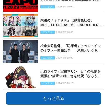
決定
エンタメ
2026/8/6 20:00
来週の『ＳＴＡＲ』は緑黄色社会、
ME:I、LE SSERAFIM、.ENDRECHERI.が
話題曲をパフォーマンス！
エンタメ
2026/8/6 20:00
松永大司監督、『犯罪者』チョン・イル
のオファー理由は？ 「滝川というキャ
ラクターに出会えたことは本当に運が良
エンタメ
2026/8/6 19:00
かった」
ホロライブ・宝鐘マリン、日々の活動を
頑張る“後輩”のすごさを絶賛「なろう系
主人公まである」
エンタメ
2026/8/6 18:15
もっと見る