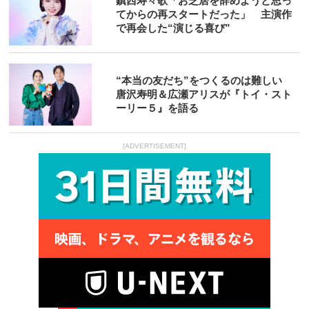
鎮西寿々歌「お芝居を辞めようと思っ
てからの再スタートだった」 主演作
で再会した“演じる喜び”
“本当の友だち”をつくるのは難しい
唐沢寿明＆広瀬アリスが『トイ・スト
ーリー５』を語る
[ADVERTISEMENT]