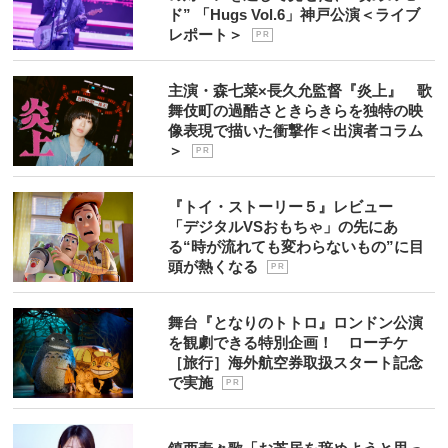
ド” 「Hugs Vol.6」神戸公演＜ライブ
レポート＞
P R
主演・森七菜×長久允監督『炎上』 歌
舞伎町の過酷さときらきらを独特の映
像表現で描いた衝撃作＜出演者コラム
＞
P R
『トイ・ストーリー５』レビュー
「デジタルVSおもちゃ」の先にあ
る“時が流れても変わらないもの”に目
頭が熱くなる
P R
舞台『となりのトトロ』ロンドン公演
を観劇できる特別企画！ ローチケ
［旅行］海外航空券取扱スタート記念
で実施
P R