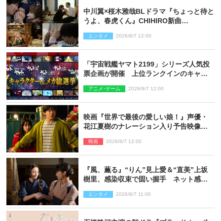
中川翼×桜木雅哉BLドラマ『ちょっと待と
うよ、春虎くん』CHIHIRO新曲
「Honeyy」がED主題歌に決定！
エンタメ
2026/8/7 12:00
「宇宙戦艦ヤマト2199」シリーズ人気投
票企画が開催 上位ランクインのキャラ
クター＆メカは新規描き下ろしイラスト
アニメ･ゲーム
2026/8/7 12:00
を制作
映画『世界で最後の愛しい娘！』声優・
花江夏樹のナレーション入り予告映像解
禁「あふれ出る温かさに涙が止まらな
映画
2026/8/7 12:00
い！」
『風、薫る』“りん”見上愛＆“直美”上坂
樹里、感染収束で固い握手 ネット感動
「このバディは最強」「アツい」
エンタメ
2026/8/7 11:00