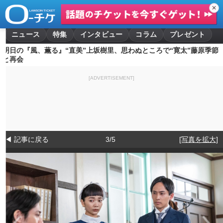
✕
ニュース
特集
インタビュー
コラム
プレゼント
明日の『風、薫る』“直美”上坂樹里、思わぬところで“寛太”藤原季節
と再会
[ADVERTISEMENT]
◀ 記事に戻る
3/5
[写真を拡大]