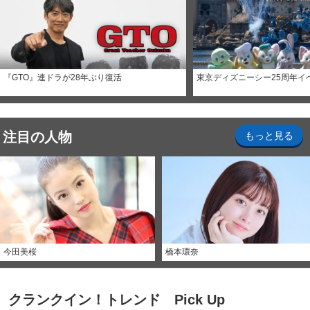
『GTO』連ドラが28年ぶり復活
東京ディズニーシー25周年イ
注目の人物
もっと見る
今田美桜
橋本環奈
クランクイン！トレンド Pick Up