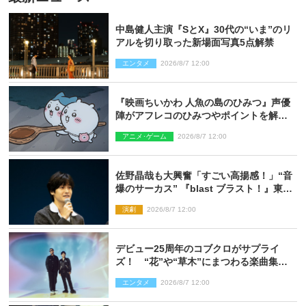
中島健人主演『SとX』30代の“いま”のリ
アルを切り取った新場面写真5点解禁
エンタメ
2026/8/7 12:00
『映画ちいかわ 人魚の島のひみつ』声優
陣がアフレコのひみつやポイントを解
説！ 新カットも到着
アニメ･ゲーム
2026/8/7 12:00
佐野晶哉も大興奮「すごい高揚感！」“音
爆のサーカス” 『blast ブラスト！』東京
公演が開幕！
演劇
2026/8/7 12:00
デビュー25周年のコブクロがサプライ
ズ！ “花”や“草木”にまつわる楽曲集め
た新コンセプトアルバムを“花の日”に配
エンタメ
2026/8/7 12:00
信リリース