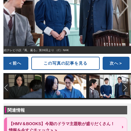
連続テレビ小説『風、薫る』第39回より （C）NHK
＜前へ
この写真の記事を見る
次へ＞
関連情報
【HMV＆BOOKS】今期のドラマ主題歌が盛りだくさん！
情報を今すぐチェック＞＞