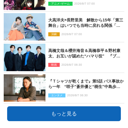
はできない沢山の感情を思い出しまし
アニメ･ゲーム
2026/8/7 07:00
た」
大高洋夫×長野里美 解散から15年「第三
舞台」はいつでも当時に戻れる関係「や
っぱり他の方たちとは違います」
演劇
2026/8/7 07:00
高橋文哉＆櫻井海音＆高橋恭平＆野村康
太、お互いが認めた“ハマり役” 『ブル
ーロック』で築いた最高のチームワーク
映画
2026/8/7 06:30
『Ｔシャツが乾くまで』第5話 バス事故か
ら一年 “咲子”蒼井優と“樹生”中島歩は
心を許しあえる関係に
エンタメ
2026/8/7 06:30
もっと見る