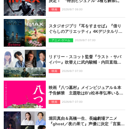
決定！ “特別ビジュアル”3種も解禁に
映画
2026/8/7 09:00
スタジオジブリ『耳をすませば』『借り
ぐらしのアリエッティ』4Kデジタルリマ
スターでIMAX上映決定！
アニメ･ゲーム
2026/8/7 07:00
リドリー・スコット監督『ラスト・サバ
イバー』吹替えに武内駿輔・内田直哉・
種崎敦美・井上和彦ら豪華声優陣が集
映画
2026/8/7 07:00
結！
映画『八つ墓村』メインビジュアル＆本
予告解禁 主題歌はB’z松本孝弘率いる
TMG「DOOM」に決定
映画
2026/8/7 07:00
堀田真由＆高橋一生、長編劇場アニメ
『ghost／夜の果て』声優に決定「言葉に