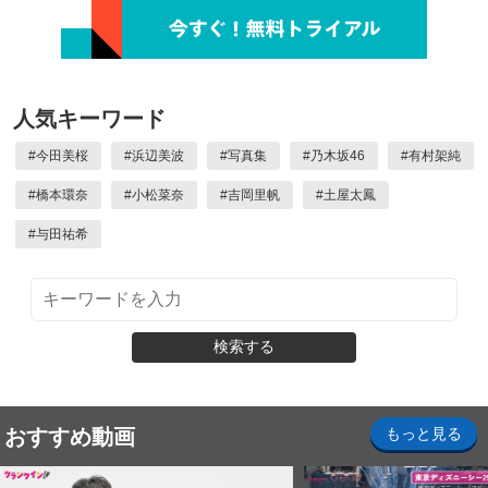
人気キーワード
#
今田美桜
#
浜辺美波
#
写真集
#
乃木坂46
#
有村架純
#
橋本環奈
#
小松菜奈
#
吉岡里帆
#
土屋太鳳
#
与田祐希
検索する
おすすめ動画
もっと見る