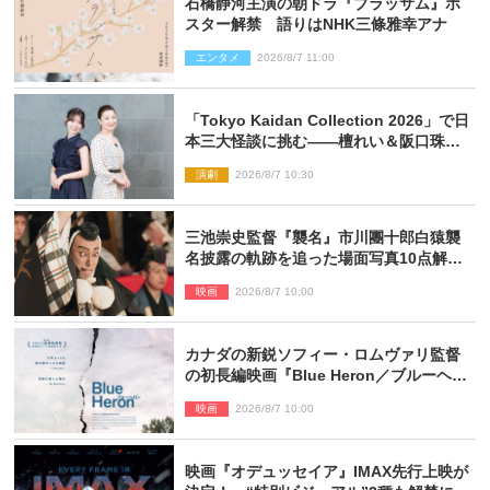
石橋静河主演の朝ドラ『ブラッサム』ポ
スター解禁 語りはNHK三條雅幸アナ
エンタメ
2026/8/7 11:00
「Tokyo Kaidan Collection 2026」で日
本三大怪談に挑む――檀れい＆阪口珠美
が語る「牡丹灯籠」の新たな魅力
演劇
2026/8/7 10:30
三池崇史監督『襲名』市川團十郎白猿襲
名披露の軌跡を追った場面写真10点解
禁！
映画
2026/8/7 10:00
カナダの新鋭ソフィー・ロムヴァリ監督
の初長編映画『Blue Heron／ブルーヘロ
ン』10.23公開
映画
2026/8/7 10:00
映画『オデュッセイア』IMAX先行上映が