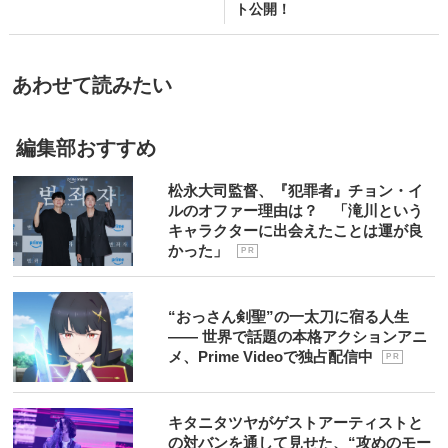
ト公開！
あわせて読みたい
編集部おすすめ
松永大司監督、『犯罪者』チョン・イ
ルのオファー理由は？ 「滝川という
キャラクターに出会えたことは運が良
かった」
P R
“おっさん剣聖”の一太刀に宿る人生
―― 世界で話題の本格アクションアニ
メ、Prime Videoで独占配信中
P R
キタニタツヤがゲストアーティストと
の対バンを通して見せた、“攻めのモー