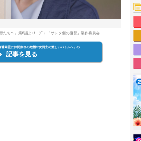
妻たち〜』第8話より （C）「サレタ側の復讐」製作委員会
復讐同盟に仲間割れの危機!?女同土の激しいバトルへ」の
記事を見る