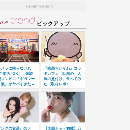
[ADVERTISEMENT]
ピックアップ
カメラに映らなけれ
『映画ちいかわ』コラ
ば“盗み”OK！ 体験
ボカフェ 話題の「人
型コンビニ「ギガマー
魚の煮付け」食べてみ
ト展」がヤバすぎたｗ
た〈取材レポ〉
ピンクの衣装がステ
【大胆カット満載】乃