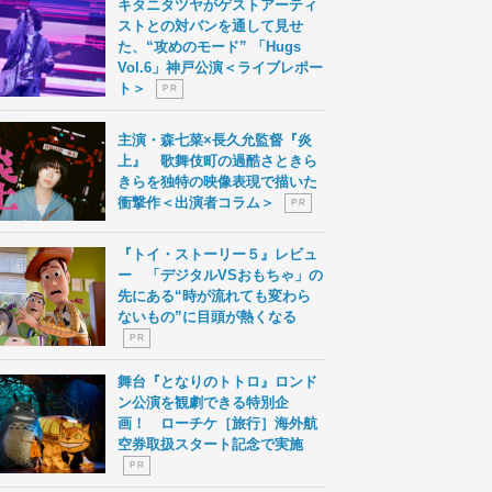
キタニタツヤがゲストアーティ
ストとの対バンを通して見せ
た、“攻めのモード” 「Hugs
Vol.6」神戸公演＜ライブレポー
ト＞
P R
主演・森七菜×長久允監督『炎
上』 歌舞伎町の過酷さときら
きらを独特の映像表現で描いた
衝撃作＜出演者コラム＞
P R
『トイ・ストーリー５』レビュ
ー 「デジタルVSおもちゃ」の
先にある“時が流れても変わら
ないもの”に目頭が熱くなる
P R
舞台『となりのトトロ』ロンド
ン公演を観劇できる特別企
画！ ローチケ［旅行］海外航
空券取扱スタート記念で実施
P R