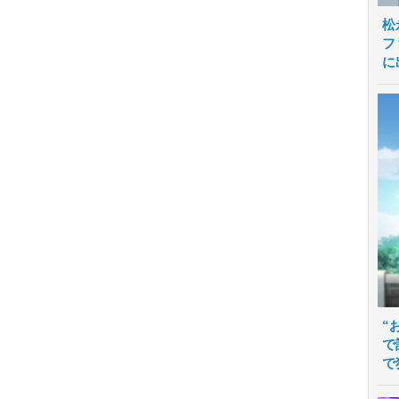
松
フ
に
“
で
で