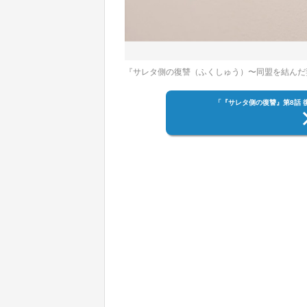
『サレタ側の復讐（ふくしゅう）〜同盟を結んだ
「『サレタ側の復讐』第8話 