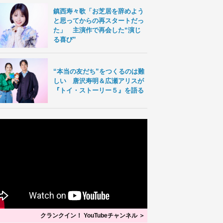
鎮西寿々歌「お芝居を辞めよう
と思ってからの再スタートだっ
た」 主演作で再会した“演じ
る喜び”
“本当の友だち”をつくるのは難
しい 唐沢寿明＆広瀬アリスが
『トイ・ストーリー５』を語る
クランクイン！ YouTubeチャンネル ＞