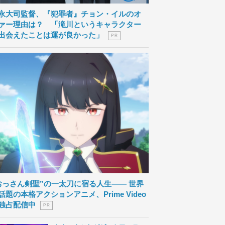
永大司監督、『犯罪者』チョン・イルのオ
ァー理由は？ 「滝川というキャラクター
出会えたことは運が良かった」
P R
おっさん剣聖”の一太刀に宿る人生―― 世界
話題の本格アクションアニメ、Prime Video
独占配信中
P R