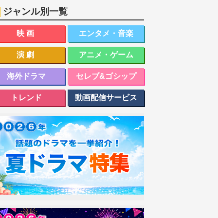
ジャンル別一覧
映画
エンタメ・音楽
演劇
アニメ・ゲーム
海外ドラマ
セレブ&ゴシップ
トレンド
動画配信サービス