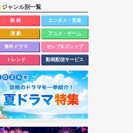
ジャンル別一覧
映画
エンタメ・音楽
演劇
アニメ・ゲーム
海外ドラマ
セレブ&ゴシップ
トレンド
動画配信サービス