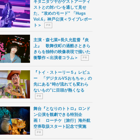
キタニタツヤがゲストアーティ
ストとの対バンを通して見せ
た、“攻めのモード” 「Hugs
Vol.6」神戸公演＜ライブレポー
ト＞
P R
主演・森七菜×長久允監督『炎
上』 歌舞伎町の過酷さときら
きらを独特の映像表現で描いた
衝撃作＜出演者コラム＞
P R
『トイ・ストーリー５』レビュ
ー 「デジタルVSおもちゃ」の
先にある“時が流れても変わら
ないもの”に目頭が熱くなる
P R
舞台『となりのトトロ』ロンド
ン公演を観劇できる特別企
画！ ローチケ［旅行］海外航
空券取扱スタート記念で実施
P R