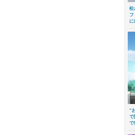
松
フ
に
“
で
で