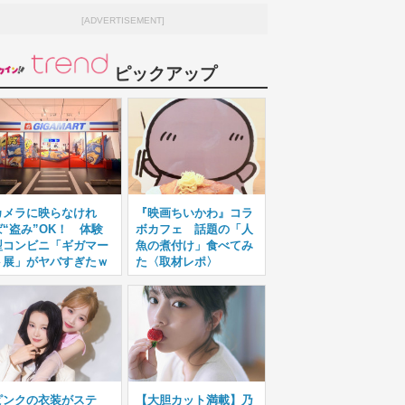
[ADVERTISEMENT]
ピックアップ
カメラに映らなけれ
『映画ちいかわ』コラ
ば“盗み”OK！ 体験
ボカフェ 話題の「人
型コンビニ「ギガマー
魚の煮付け」食べてみ
ト展」がヤバすぎたｗ
た〈取材レポ〉
ピンクの衣装がステ
【大胆カット満載】乃