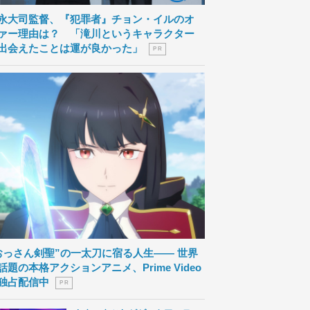
永大司監督、『犯罪者』チョン・イルのオ
ァー理由は？ 「滝川というキャラクター
出会えたことは運が良かった」
P R
おっさん剣聖”の一太刀に宿る人生―― 世界
話題の本格アクションアニメ、Prime Video
独占配信中
P R