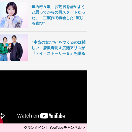
鎮西寿々歌「お芝居を辞めよう
と思ってからの再スタートだっ
た」 主演作で再会した“演じ
る喜び”
“本当の友だち”をつくるのは難
しい 唐沢寿明＆広瀬アリスが
『トイ・ストーリー５』を語る
クランクイン！ YouTubeチャンネル ＞