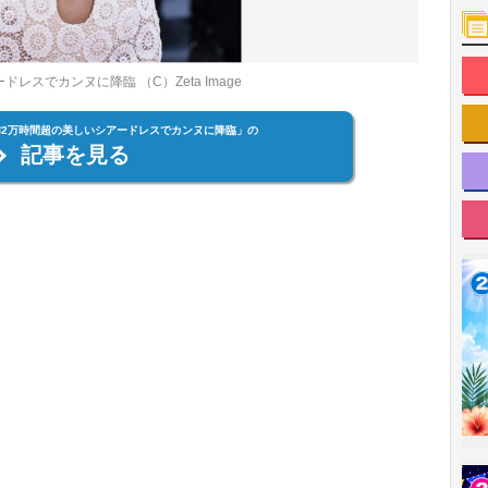
スでカンヌに降臨 （C）Zeta Image
2万時間超の美しいシアードレスでカンヌに降臨」の
記事を見る