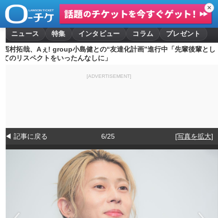
✕
ニュース
特集
インタビュー
コラム
プレゼント
西村拓哉、Aぇ! group小島健との“友達化計画”進行中「先輩後輩とし
てのリスペクトをいったんなしに」
[ADVERTISEMENT]
◀ 記事に戻る
6/25
[写真を拡大]