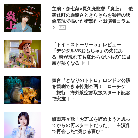
主演・森七菜×長久允監督『炎上』 歌
舞伎町の過酷さときらきらを独特の映
像表現で描いた衝撃作＜出演者コラム
＞
P R
『トイ・ストーリー５』レビュー
「デジタルVSおもちゃ」の先にあ
る“時が流れても変わらないもの”に目
頭が熱くなる
P R
舞台『となりのトトロ』ロンドン公演
を観劇できる特別企画！ ローチケ
［旅行］海外航空券取扱スタート記念
で実施
P R
鎮西寿々歌「お芝居を辞めようと思っ
てからの再スタートだった」 主演作
で再会した“演じる喜び”