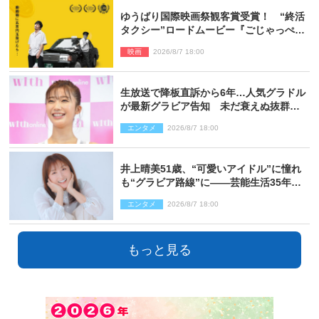
ゆうばり国際映画祭観客賞受賞！ “終活
タクシー”ロードムービー『ごじゃっぺタ
クシー』10月公開＆予告解禁
映画
2026/8/7 18:00
生放送で降板直訴から6年…人気グラドル
が最新グラビア告知 未だ衰えぬ抜群ス
タイルに反響
エンタメ
2026/8/7 18:00
井上晴美51歳、“可愛いアイドル”に憧れ
も“グラビア路線”に――芸能生活35年を
赤裸々に語る 27年ぶりに写真集発売
エンタメ
2026/8/7 18:00
もっと見る