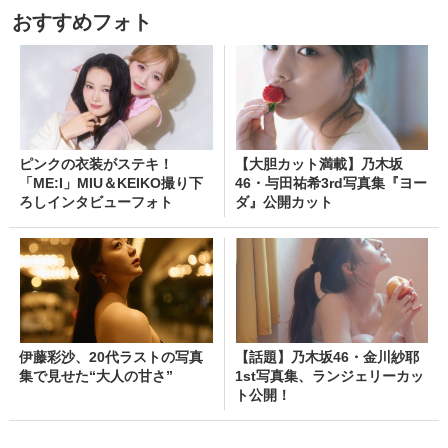
おすすめフォト
ピンクの衣装がステキ！
【大胆カット満載】乃木坂
「ME:I」MIU＆KEIKO撮り下
46・与田祐希3rd写真集『ヨー
ろしインタビューフォト
ダ』公開カット
伊藤彩沙、20代ラストの写真
【話題】乃木坂46・金川紗耶
集で見せた“大人の甘さ”
1st写真集、ランジェリーカッ
ト公開！