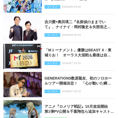
エンタメ
2026/8/8 03:00
吉川愛×奥田瑛二『名探偵のままでい
て』、ナイナイ・岡村隆史＆矢部浩之の
ゲスト出演が決定！
エンタメ
2026/8/8 00:45
「Mトーナメント」優勝はBEAST X・東
城りお！ オーラス大混戦も最後は自ら
和了って幕引き
エンタメ
2026/8/7 22:02
GENERATIONS数原龍友、初のソロホー
ルツアー開催決定！ 「心が動いた瞬間
を、音に乗せてお届けできれば」
エンタメ
2026/8/7 20:15
アニメ『ロメリア戦記』10月放送開始
第1弾PV公開＆千葉翔也ら追加キャスト4
人を発表