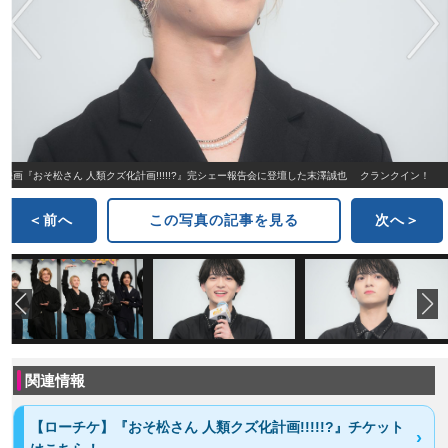
映画『おそ松さん 人類クズ化計画!!!!!?』完シェー報告会に登壇した末澤誠也 クランクイン！
＜前へ
この写真の記事を見る
次へ＞
関連情報
【ローチケ】『おそ松さん 人類クズ化計画!!!!!?』チケット