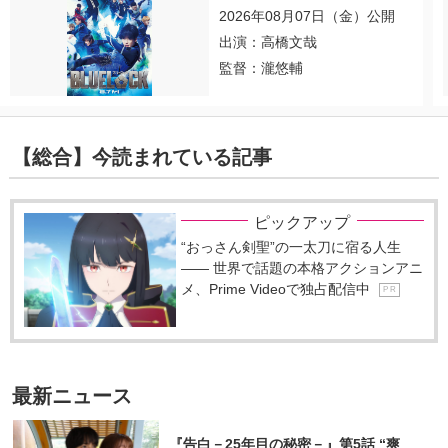
2026年08月07日（金）公開
出演：高橋文哉
監督：瀧悠輔
【総合】今読まれている記事
ピックアップ
“おっさん剣聖”の一太刀に宿る人生
―― 世界で話題の本格アクションアニ
メ、Prime Videoで独占配信中
P R
最新ニュース
『告白－25年目の秘密－』第5話 “爽