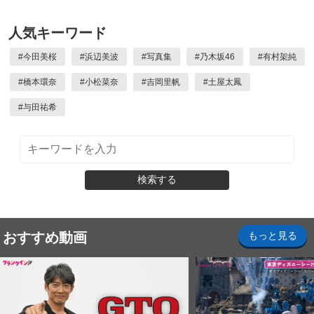
人気キーワード
#
今田美桜
#
浜辺美波
#
写真集
#
乃木坂46
#
有村架純
#
橋本環奈
#
小松菜奈
#
吉岡里帆
#
土屋太鳳
#
与田祐希
検索する
おすすめ動画
もっと見る