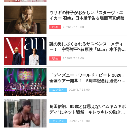
ウサギの様子がおかしい『スターヴ・エ
イカー 召喚』日本版予告＆場面写真解禁
映画
2026/8/7 18:00
謎の男に尽くされるサスペンスコメディ
ー！ 宇野祥平×萩原護『Man』本予告＆
新ビジュアル解禁
映画
2026/8/7 18:00
「ディズニー・ワールド・ビート 2026」
全国ツアー開幕！ 5周年記念は過去ハイ
ライト＆クルーズ旅を大満喫！【潜入レ
エンタメ
2026/8/7 18:00
ポート】
角田信朗、65歳とは思えない“ムキムキボ
ディ”にネット騒然 キレッキレの動きを
披露
エンタメ
2026/8/7 18:00