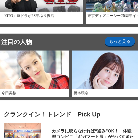
『GTO』連ドラが28年ぶり復活
東京ディズニーシー25周年イ
注目の人物
もっと見る
今田美桜
橋本環奈
クランクイン！トレンド Pick Up
カメラに映らなければ“盗み”OK！ 体験
型コンビニ「ギガマート展」がヤバすぎた