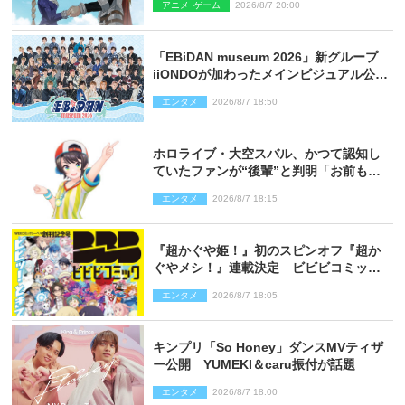
アニメ･ゲーム
2026/8/7 20:00
「EBiDAN museum 2026」新グループ
iiONDOが加わったメインビジュアル公
開！ 開催記念グッズラインナップも
エンタメ
2026/8/7 18:50
ホロライブ・大空スバル、かつて認知し
ていたファンが“後輩”と判明「お前もし
かしてあのときの？」
エンタメ
2026/8/7 18:15
『超かぐや姫！』初のスピンオフ『超か
ぐやメシ！』連載決定 ビビビコミック
創刊で31作品一挙公開
エンタメ
2026/8/7 18:05
キンプリ「So Honey」ダンスMVティザ
ー公開 YUMEKI＆caru振付が話題
エンタメ
2026/8/7 18:00