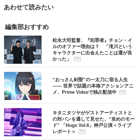
あわせて読みたい
編集部おすすめ
松永大司監督、『犯罪者』チョン・イ
ルのオファー理由は？ 「滝川という
キャラクターに出会えたことは運が良
かった」
P R
“おっさん剣聖”の一太刀に宿る人生
―― 世界で話題の本格アクションアニ
メ、Prime Videoで独占配信中
P R
キタニタツヤがゲストアーティストと
の対バンを通して見せた、“攻めのモー
ド” 「Hugs Vol.6」神戸公演＜ライブ
レポート＞
P R