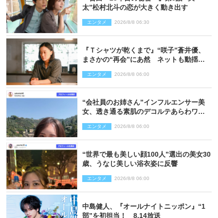
太”松村北斗の恋が大きく動き出す
エンタメ
2026/8/8 06:30
『Ｔシャツが乾くまで』“咲子”蒼井優、
まさかの“再会”にあ然 ネットも動揺
「びっくりした!!」「今さら?!」（ネタバ
エンタメ
2026/8/8 06:00
レあり）
“会社員のお姉さん”インフルエンサー美
女、透き通る素肌のデコルテあらわワン
ピ姿に反響
エンタメ
2026/8/8 06:00
“世界で最も美しい顔100人”選出の美女30
歳、うなじ美しい浴衣姿に反響
エンタメ
2026/8/8 06:00
中島健人、『オールナイトニッポン』“1
部”を初担当！ 8.14放送