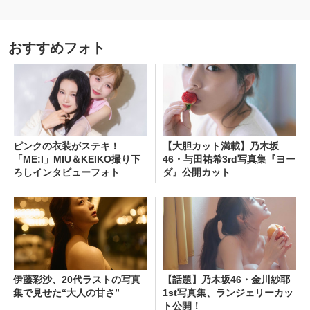
おすすめフォト
ピンクの衣装がステキ！
【大胆カット満載】乃木坂
「ME:I」MIU＆KEIKO撮り下
46・与田祐希3rd写真集『ヨー
ろしインタビューフォト
ダ』公開カット
伊藤彩沙、20代ラストの写真
【話題】乃木坂46・金川紗耶
集で見せた“大人の甘さ”
1st写真集、ランジェリーカッ
ト公開！