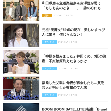
和田琢磨＆立道梨緒奈＆赤澤燈が思う
「もしもあのとき……」 誰の心にもあ
るもの描く舞台『回転する夜』に込める
演劇
2026/8/10 18:00
思い
元祖“美魔女”59歳の現在 美しいすっぴ
んに驚き「信じらんない！」
エンタメ
2026/8/10 17:30
「神様を恨みました」神田うの、3回の流
産 不妊治療終えたきっかけ
エンタメ
2026/8/10 17:30
蒸発した父親に母親が再会したら…貧乏
芸人が明かした衝撃のてん末
エンタメ
2026/8/10 17:30
BOOM BOOM SATELLITES新曲「Brand