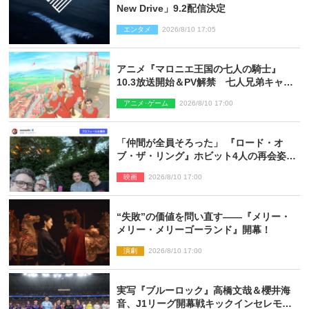
New Drive」9.2配信決定
エンタメ
2026/8/10 17:05
アニメ『マロニエ王国の七人の騎士』
10.3放送開始＆PV解禁 七人兄弟キャス
トに高梨謙吾、川島零士ら
アニメ･ゲーム
2026/8/10 17:00
「仲間が全員そろった」 『ロード・オ
ブ・ザ・リング』ホビット4人の再会姿に
ファン感激
映画
2026/8/10 17:00
“失敗”の価値を問い直す――『メリー・
メリー・メリーゴーランド』開幕！
演劇
2026/8/10 17:00
実写『ブルーロック』高橋文哉＆櫻井海
音、J1リーグ開幕戦キックインセレモニ