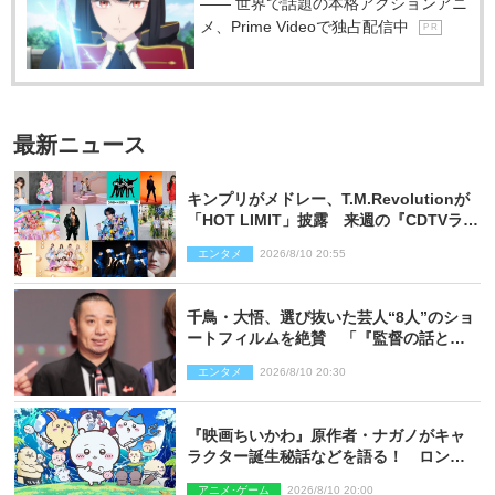
―― 世界で話題の本格アクションアニ
メ、Prime Videoで独占配信中
P R
最新ニュース
キンプリがメドレー、T.M.Revolutionが
「HOT LIMIT」披露 来週の『CDTVライ
ブ！ライブ！』
エンタメ
2026/8/10 20:55
千鳥・大悟、選び抜いた芸人“8人”のショ
ートフィルムを絶賛 「『監督の話とか
来るんじゃない？』みたいな人間もいま
エンタメ
2026/8/10 20:30
した」
『映画ちいかわ』原作者・ナガノがキャ
ラクター誕生秘話などを語る！ ロング
インタビュー＆新規カット解禁
アニメ･ゲーム
2026/8/10 20:00