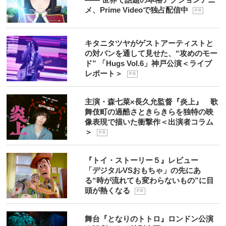
メ、Prime Videoで独占配信中
P R
キタニタツヤがゲストアーティストと
の対バンを通して見せた、“攻めのモー
ド” 「Hugs Vol.6」神戸公演＜ライブ
レポート＞
P R
主演・森七菜×長久允監督『炎上』 歌
舞伎町の過酷さときらきらを独特の映
像表現で描いた衝撃作＜出演者コラム
＞
P R
『トイ・ストーリー５』レビュー
「デジタルVSおもちゃ」の先にあ
る“時が流れても変わらないもの”に目
頭が熱くなる
P R
舞台『となりのトトロ』ロンドン公演