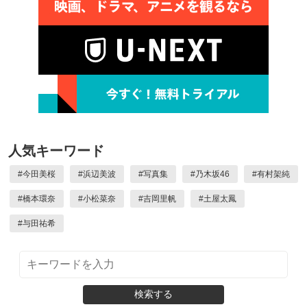
人気キーワード
#
今田美桜
#
浜辺美波
#
写真集
#
乃木坂46
#
有村架純
#
橋本環奈
#
小松菜奈
#
吉岡里帆
#
土屋太鳳
#
与田祐希
検索する