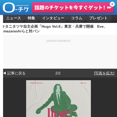
✕
ニュース
特集
インタビュー
コラム
プレゼント
キタニタツヤ自主企画「Hugs Vol.6」東京・兵庫で開催 Eve、
amazarashiらと対バン
[ADVERTISEMENT]
◀ 記事に戻る
2/2
[写真を拡大]