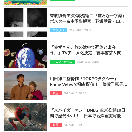
香取慎吾主演×赤楚衛二『虚ろな十字架』
ポスター＆本予告解禁 花瀬琴音・山中
崇らオールキャスト発表
エンタメ
2026/8/10 20:00
『赤ずきん、旅の途中で死体と出会
う。』TVアニメ化決定 宮本侑芽＆関根
明良出演＆ティザーPV公開
アニメ･ゲーム
2026/8/10 20:00
山田洋二監督作『TOKYOタクシー』
Prime Videoで独占配信！ 倍賞千恵子×
木村拓哉で贈る珠玉のヒューマンドラマ
映画
2026/8/10 20:00
『スパイダーマン：BND』全米公開10日
間で歴代No.1！ 日本でも洋画実写最速
で興収30億円突破
映画
2026/8/10 19:20