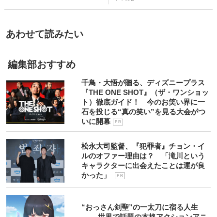
あわせて読みたい
編集部おすすめ
千鳥・大悟が贈る、ディズニープラス
『THE ONE SHOT』（ザ・ワンショッ
ト）徹底ガイド！ 今のお笑い界に一
石を投じる“真の笑い”を見る大会がつ
いに開幕
P R
松永大司監督、『犯罪者』チョン・イ
ルのオファー理由は？ 「滝川という
キャラクターに出会えたことは運が良
かった」
P R
“おっさん剣聖”の一太刀に宿る人生
―― 世界で話題の本格アクションアニ