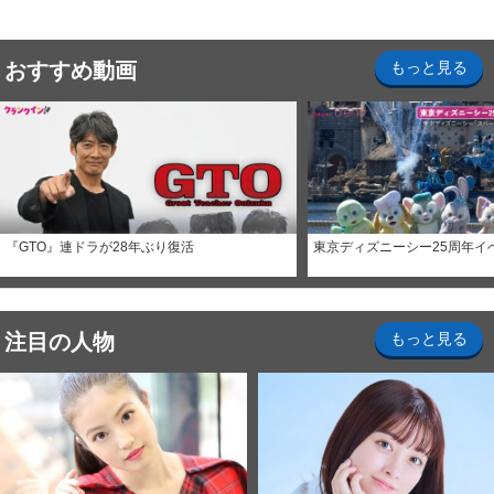
おすすめ動画
もっと見る
『GTO』連ドラが28年ぶり復活
東京ディズニーシー25周年イ
注目の人物
もっと見る