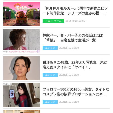
『PUI PUI モルカー』5周年で新作エピソ
ード制作決定 シリーズの生みの親・見
里朝希監督が復帰
アニメ･ゲーム
2026/8/10 18:50
林家ペー、妻・パー子との会話はほぼ
「筆談」 自宅全焼で生活が一変
エンタメ
2026/8/10 18:00
雛形あきこ48歳、22年ぶり写真集 未だ
衰えぬスタイルに「ヤバイ！」
エンタメ
2026/8/10 18:00
フォロワー500万の165cm美女、タイトな
コスプレ姿の抜群プロポーションにネッ
ト衝撃
エンタメ
2026/8/10 18:00