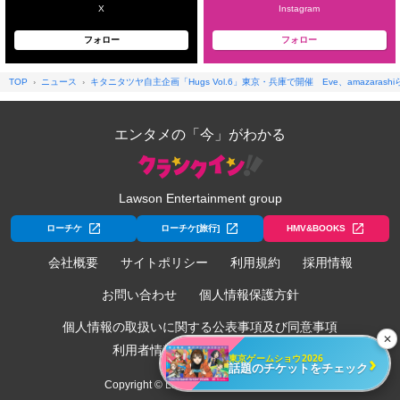
X
Instagram
フォロー
フォロー
TOP
ニュース
キタニタツヤ自主企画「Hugs Vol.6」東京・兵庫で開催 Eve、amazarash
エンタメの「今」がわかる
Lawson Entertainment group
ローチケ
ローチケ[旅行]
HMV&BOOKS
会社概要
サイトポリシー
利用規約
採用情報
お問い合わせ
個人情報保護方針
個人情報の取扱いに関する公表事項及び同意事項
✕
利用者情報の外部送信について
›
東京ゲームショウ2026
話題のチケットをチェック
Copyright © Lawson Entertainment, Inc.