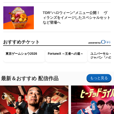
TDR“ハロウィーン”メニュー公開！ ヴ
ィランズをイメージしたスペシャルセット
など登場へ
おすすめチケット
東京ゲームショウ2026
FortuneX ～王者への道～
ユニバーサル・
ジャパン「ハロ
ホラー・ナイト 
ナイト～パス」
最新＆おすすめ 配信作品
もっと見る