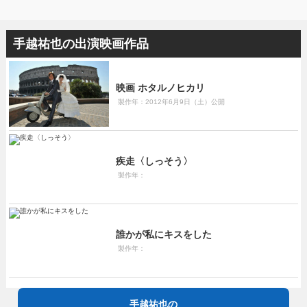
手越祐也の出演映画作品
映画 ホタルノヒカリ
製作年：2012年6月9日（土）公開
疾走〈しっそう〉
製作年：
誰かが私にキスをした
製作年：
手越祐也の