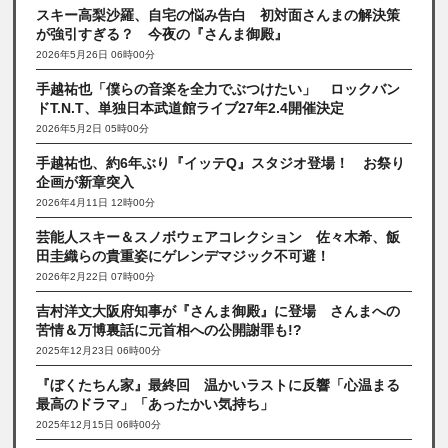
スキー高梨沙羅、自宅の悩み告白 初対面さんまの解決策
が強引すぎる？ 今夜の『さんま御殿』
2026年5月26日 06時00分
手越祐也「僕らの音楽を全力でぶつけたい」 ロックバン
ドT.N.T、単独日本武道館ライブ27年2.4開催決定
2026年5月2日 05時00分
手越祐也、約6年ぶり『イッテQ』スタジオ登場！ お祭り
企画が新章突入
2026年4月11日 12時00分
芸能人スキー＆スノボウェアコレクション 佐々木希、飯
田圭織らの貴重姿にゲレンデマジック不可避！
2026年2月22日 07時00分
吉村洋文大阪府知事が『さんま御殿』に登場 さんまへの
苦情＆万博裏話に元首相への公開謝罪も!?
2025年12月23日 06時00分
『ぼくたちん家』最終回 温かいラストに反響「心温まる
最高のドラマ」「あったかい気持ち」
2025年12月15日 06時00分