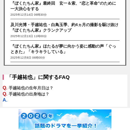
『ぼくたちん家』最終回 玄一＆索、“恋と革命”のために
一大決心をする
2025年12月14日 06時30分
及川光博・手越祐也・白鳥玉季、約4ヵ月の撮影を駆け抜け
『ぼくたちん家』クランクアップ
2025年12月13日 11時00分
『ぼくたちん家』ほたるが夢に向かう姿に感動の声「ぐっ
ときた」「キラキラしている」
2025年12月8日 06時00分
「手越祐也」に関するFAQ
Q.
手越祐也の生年月日は？
Q.
手越祐也の出身地は？
A.