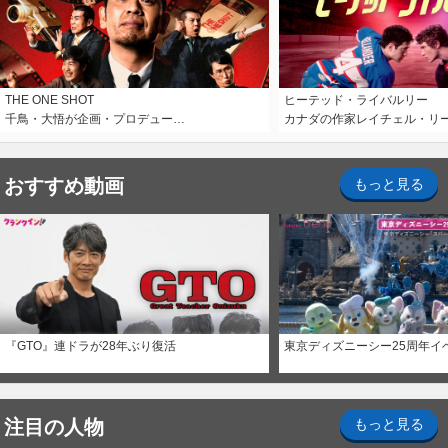
THE ONE SHOT
ヒーテッド・ライバルリー
千鳥・大悟が企画・プロデュー…
カナダの作家レイチェル・リ
おすすめ動画
もっと見る
『GTO』連ドラが28年ぶり復活
東京ディズニーシー25周年イ
注目の人物
もっと見る