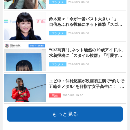
エンタメ
2026/8/9 06:00
り）
鈴木奈々「今が一番バスト大きい！」
自信あふれる投稿にネット衝撃「スゴ
イ」「写真集を出して欲しい」
エンタメ
2026/8/9 06:00
“中3写真”にネット騒然の19歳アイドル、
水着投稿に「スタイル抜群」「可愛すぎ
る」と絶賛の声
エンタメ
2026/8/9 06:00
エビ中・仲村悠菜が映画初主演で“釣りで
五輪金メダル”を目指す女子高生に！ 映
画『つりこまち』今秋公開
映画
2026/8/8 19:30
もっと見る