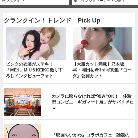
た“大人の甘さ”
集、ランジェリーカット公開！
クランクイン！トレンド Pick Up
ピンクの衣装がステキ！
【大胆カット満載】乃木坂
「ME:I」MIU＆KEIKO撮り下
46・与田祐希3rd写真集『ヨー
ろしインタビューフォト
ダ』公開カット
カメラに映らなければ“盗み”OK！ 体験
型コンビニ「ギガマート展」がヤバすぎた
ｗ
『映画ちいかわ』コラボカフェ 話題の