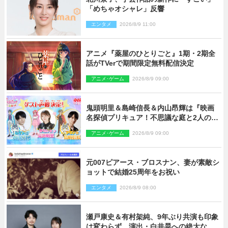
「めちゃオシャレ」反響
エンタメ
2026/8/9 11:00
アニメ『薬屋のひとりごと』1期・2期全
話がTVerで期間限定無料配信決定
アニメ･ゲーム
2026/8/9 09:00
鬼頭明里＆島崎信長＆内山昂輝は『映画
名探偵プリキュア！不思議な庭と2人の秘
密』ゲスト声優に決定
アニメ･ゲーム
2026/8/9 09:00
元007ピアース・ブロスナン、妻が素敵シ
ョットで結婚25周年をお祝い
エンタメ
2026/8/9 08:00
瀬戸康史＆有村架純、9年ぶり共演も印象
は変わらず 演出・白井晃への絶大なる