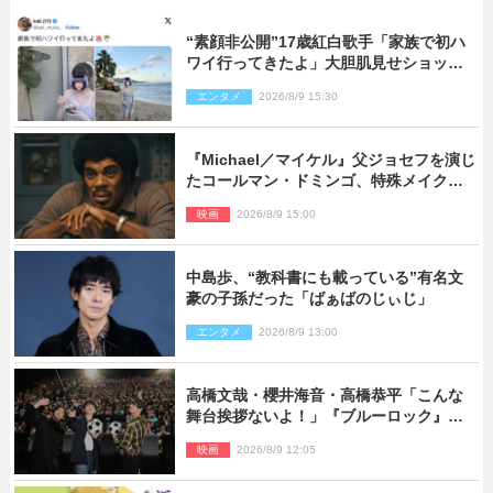
“素顔非公開”17歳紅白歌手「家族で初ハ
ワイ行ってきたよ」大胆肌見せショット
公開
エンタメ
2026/8/9 15:30
『Michael／マイケル』父ジョセフを演じ
たコールマン・ドミンゴ、特殊メイクに2
時間半かかっていた
映画
2026/8/9 15:00
中島歩、“教科書にも載っている”有名文
豪の子孫だった「ばぁばのじぃじ」
エンタメ
2026/8/9 13:00
高橋文哉・櫻井海音・高橋恭平「こんな
舞台挨拶ないよ！」『ブルーロック』自
由すぎるイベントレポート
映画
2026/8/9 12:05