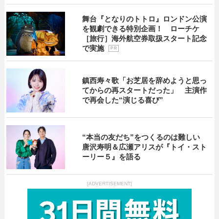
舞台『となりのトトロ』ロンドン公演
を観劇できる特別企画！ ローチケ
［旅行］海外航空券取扱スタート記念
で実施
P R
鎮西寿々歌「お芝居を辞めようと思っ
てからの再スタートだった」 主演作
で再会した“演じる喜び”
“本当の友だち”をつくるのは難しい
唐沢寿明＆広瀬アリスが『トイ・スト
ーリー５』を語る
[ADVERTISEMENT]