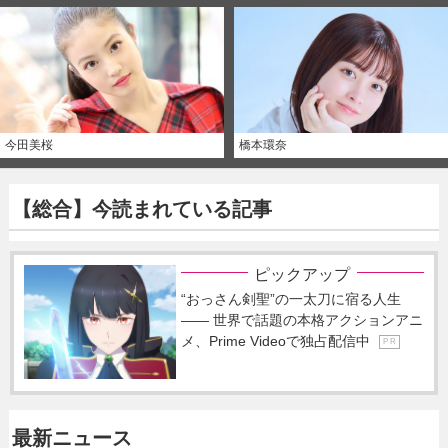
今田美桜
橋本環奈
【総合】今読まれている記事
ピックアップ
“おっさん剣聖”の一太刀に宿る人生
―― 世界で話題の本格アクションアニ
メ、Prime Videoで独占配信中
P R
最新ニュース