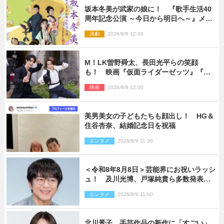
坂本冬美が武家の娘に！ 『歌手生活40
周年記念公演 ～今日から明日へ～』メイ
ンビジュアル公開
演劇
2026/8/9 12:00
M！LK曽野舜太、長田光平らの笑顔
も！ 映画『仮面ライダーゼッツ』『超
宇宙刑事ギャバン インフィニティ』オフ
映画
2026/8/9 12:00
ショット到着
美男美女の子どもたちも顔出し！ HG＆
住谷杏奈、結婚記念日を祝福
エンタメ
2026/8/9 11:30
＜令和8年8月8日＞芸能界にお祝いラッシ
ュ！ 及川光博、戸塚純貴ら多数発表結
婚
エンタメ
2026/8/9 11:00
北川景子、手芸作品の新作に「すごい」