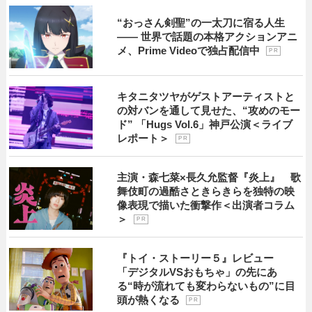
“おっさん剣聖”の一太刀に宿る人生
―― 世界で話題の本格アクションアニ
メ、Prime Videoで独占配信中
P R
キタニタツヤがゲストアーティストと
の対バンを通して見せた、“攻めのモー
ド” 「Hugs Vol.6」神戸公演＜ライブ
レポート＞
P R
主演・森七菜×長久允監督『炎上』 歌
舞伎町の過酷さときらきらを独特の映
像表現で描いた衝撃作＜出演者コラム
＞
P R
『トイ・ストーリー５』レビュー
「デジタルVSおもちゃ」の先にあ
る“時が流れても変わらないもの”に目
頭が熱くなる
P R