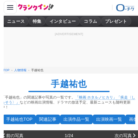
ニュース
特集
インタビュー
コラム
プレゼント
[ADVERTISEMENT]
TOP
人物情報
手越祐也
手越祐也
「手越祐也」の関連記事や写真の一覧です。
「映画 ホタルノヒカリ」
「疾走〈し
っそう〉」
などの映画出演情報、ドラマの放送予定、最新ニュースも随時更新
中！
手越祐也TOP
関連記事
出演作品一覧
出演映画一覧
画像
前の写真
1/24
次の写真