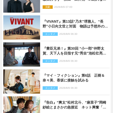
信頼を胸に舞台『キュー』に挑む
演劇
2026/8/9 07:00
『VIVANT』第13話“乃木”堺雅人、“長
野”小日向文世と対面 物語は予想外の展
開へ
エンタメ
2026/8/9 06:30
『豊臣兄弟！』第30回 “小一郎”仲野太
賀、天下人を目指す兄“秀吉”池松壮亮
と“清須会議”へ
エンタメ
2026/8/9 06:30
『マイ・フィクション』第6話 正樹＆
奈々美、香坂に接触を試みる
エンタメ
2026/8/9 06:30
『告白』“爽太”松村北斗、“麻里子”岡崎
紗絵とまさかの急接近 ネット興奮「そ
の反応は」「いいの!?」（ネタバレあ