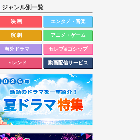
ジャンル別一覧
映画
エンタメ・音楽
演劇
アニメ・ゲーム
海外ドラマ
セレブ&ゴシップ
トレンド
動画配信サービス