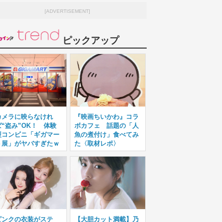
[ADVERTISEMENT]
ピックアップ
カメラに映らなけれ
『映画ちいかわ』コラ
ば“盗み”OK！ 体験
ボカフェ 話題の「人
型コンビニ「ギガマー
魚の煮付け」食べてみ
ト展」がヤバすぎたｗ
た〈取材レポ〉
ピンクの衣装がステ
【大胆カット満載】乃