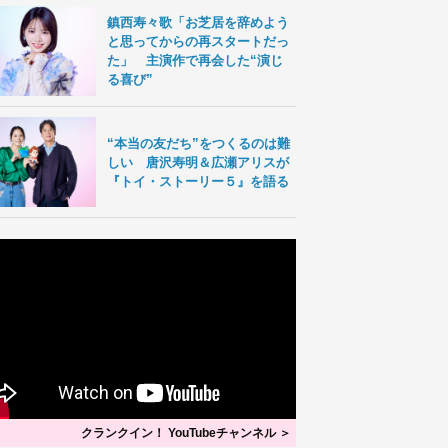
鎮西寿々歌「お芝居を辞めよう
と思ってからの再スタートだっ
た」 主演作で再会した“演じ
る喜び”
“本当の友だち”をつくるのは難
しい 唐沢寿明＆広瀬アリスが
『トイ・ストーリー５』を語る
クランクイン！ YouTubeチャンネル ＞