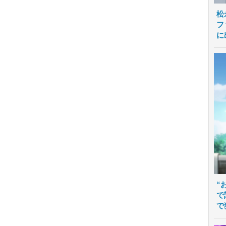
松
フ
に
“
で
で