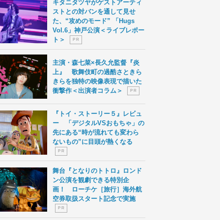
キタニタツヤがゲストアーティ
ストとの対バンを通して見せ
た、“攻めのモード” 「Hugs
Vol.6」神戸公演＜ライブレポー
ト＞
P R
主演・森七菜×長久允監督『炎
上』 歌舞伎町の過酷さときら
きらを独特の映像表現で描いた
衝撃作＜出演者コラム＞
P R
『トイ・ストーリー５』レビュ
ー 「デジタルVSおもちゃ」の
先にある“時が流れても変わら
ないもの”に目頭が熱くなる
P R
舞台『となりのトトロ』ロンド
ン公演を観劇できる特別企
画！ ローチケ［旅行］海外航
空券取扱スタート記念で実施
P R