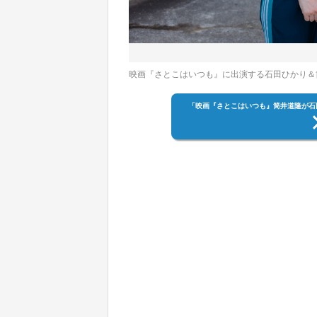
映画『さとこはいつも』に出演する石田ひかり＆筒
「映画『さとこはいつも』筒井道隆が石