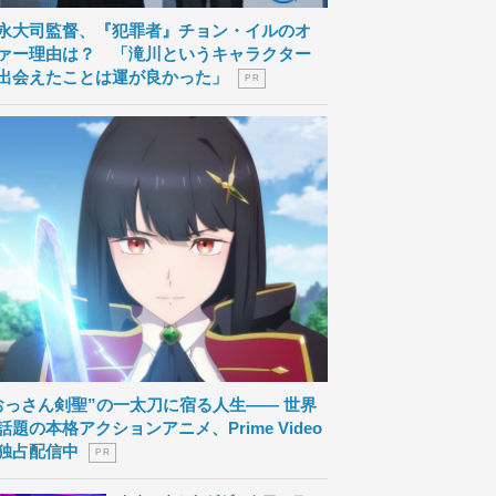
永大司監督、『犯罪者』チョン・イルのオ
ァー理由は？ 「滝川というキャラクター
出会えたことは運が良かった」
P R
おっさん剣聖”の一太刀に宿る人生―― 世界
話題の本格アクションアニメ、Prime Video
独占配信中
P R