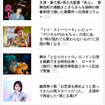
主演・森七菜×長久允監督『炎上』 歌
舞伎町の過酷さときらきらを独特の映
像表現で描いた衝撃作＜出演者コラム
＞
P R
『トイ・ストーリー５』レビュー
「デジタルVSおもちゃ」の先にあ
る“時が流れても変わらないもの”に目
頭が熱くなる
P R
舞台『となりのトトロ』ロンドン公演
を観劇できる特別企画！ ローチケ
［旅行］海外航空券取扱スタート記念
で実施
P R
鎮西寿々歌「お芝居を辞めようと思っ
てからの再スタートだった」 主演作
で再会した“演じる喜び”