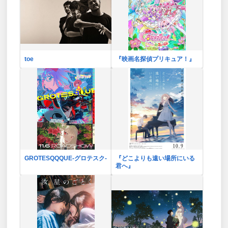
toe
『映画名探偵プリキュア！』
GROTESQQQUE-グロテスク-
『どこよりも遠い場所にいる
君へ』