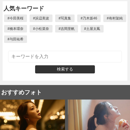
人気キーワード
#
今田美桜
#
浜辺美波
#
写真集
#
乃木坂46
#
有村架純
#
橋本環奈
#
小松菜奈
#
吉岡里帆
#
土屋太鳳
#
与田祐希
検索する
おすすめフォト