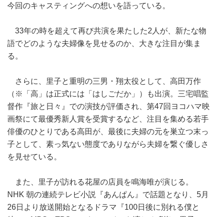
今回のキャスティングへの想いを語っている。
33年の時を超えて再び共演を果たした2人が、新たな物
語でどのような夫婦像を見せるのか、大きな注目が集ま
る。
さらに、里子と重明の三男・翔太役として、高田万作
（※「高」は正式には「はしごだか」）も出演。三宅唱監
督作『旅と日々』での演技が評価され、第47回ヨコハマ映
画祭にて最優秀新人賞を受賞するなど、注目を集める若手
俳優のひとりである高田が、最後に夫婦の元を巣立つ末っ
子として、素っ気ない態度でありながら夫婦を繋ぐ優しさ
を見せている。
また、里子が訪れる花屋の店員を鳴海唯が演じる。
NHK 朝の連続テレビ小説『あんぱん』で話題となり、5月
26日より放送開始となるドラマ『100日後に別れる僕と