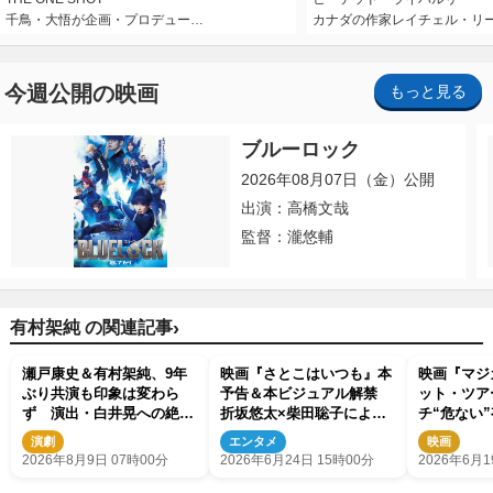
千鳥・大悟が企画・プロデュー…
カナダの作家レイチェル・リ
今週公開の映画
もっと見る
ブルーロック
2026年08月07日（金）公開
出演：高橋文哉
監督：瀧悠輔
›
有村架純 の関連記事
瀬戸康史＆有村架純、9年
映画『さとこはいつも』本
映画『マジ
ぶり共演も印象は変わら
予告＆本ビジュアル解禁
ット・ツア
ず 演出・白井晃への絶大
折坂悠太×柴田聡子による
チ“危ない
なる信頼を胸に舞台『キュ
主題歌も発表
た場面カッ
演劇
エンタメ
映画
ー』に挑む
2026年8月9日 07時00分
2026年6月24日 15時00分
2026年6月1