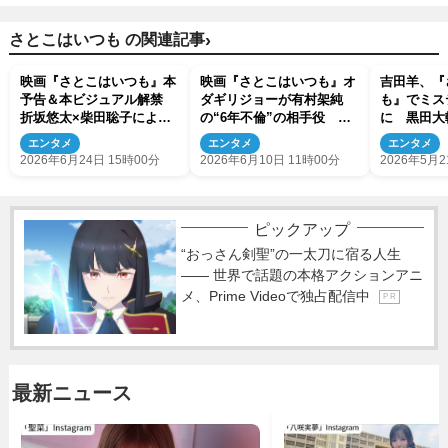
›
さとこはいつも の関連記事
映画『さとこはいつも』本
映画『さとこはいつも』オ
吉田羊、『
予告＆本ビジュアル解禁
ダギリジョーが有村架純
も』でミス
折坂悠太×柴田聡子による
の“6年不倫”の相手役 天
に 黒田大
主題歌も発表
真爛漫な新入社員役に青木
出演も決定
エンタメ
エンタメ
エンタメ
柚
2026年6月24日 15時00分
2026年6月10日 11時00分
2026年5月2
ピックアップ
“おっさん剣聖”の一太刀に宿る人生
―― 世界で話題の本格アクションアニ
メ、Prime Videoで独占配信中
P R
最新ニュース