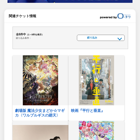
関連チケット情報
全8件中
（1～8件を表示）
絞り込み
絞り込み条件：
劇場版 魔法少女まどか☆マギ
映画『平行と垂直』
カ〈ワルプルギスの廻天〉