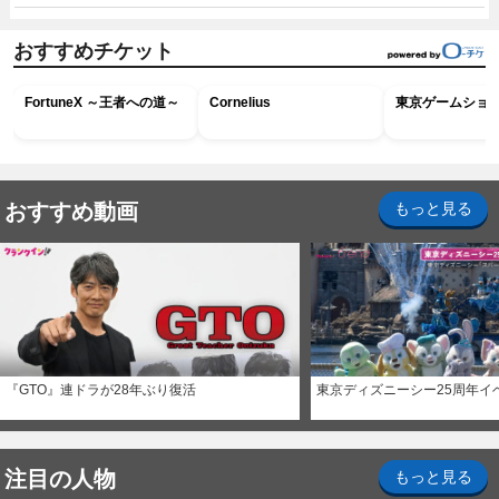
おすすめチケット
FortuneX ～王者への道～
Cornelius
東京ゲームショウ2
おすすめ動画
もっと見る
『GTO』連ドラが28年ぶり復活
東京ディズニーシー25周年イ
注目の人物
もっと見る