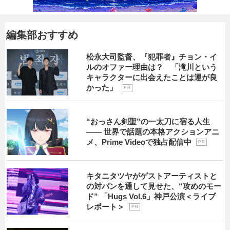
編集部おすすめ
松永大司監督、『犯罪者』チョン・イ
ルのオファー理由は？ 「滝川という
キャラクターに出会えたことは運が良
かった」
P R
“おっさん剣聖”の一太刀に宿る人生
―― 世界で話題の本格アクションアニ
メ、Prime Videoで独占配信中
P R
キタニタツヤがゲストアーティストと
の対バンを通して見せた、“攻めのモー
ド” 「Hugs Vol.6」神戸公演＜ライブ
レポート＞
P R