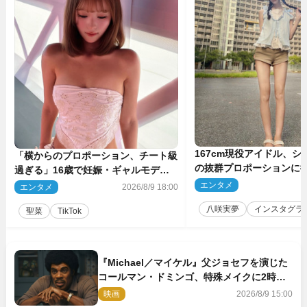
167cm現役アイドル、シ
「横からのプロポーション、チート級
の抜群プロポーションに
過ぎる」16歳で妊娠・ギャルモデ
ぎる」
ル、最新投稿にネット衝撃「美しすぎ
エンタメ
2
エンタメ
2026/8/9 18:00
る」
八咲実夢
インスタグラ
聖菜
TikTok
『Michael／マイケル』父ジョセフを演じた
コールマン・ドミンゴ、特殊メイクに2時間
半かかっていた
映画
2026/8/9 15:00