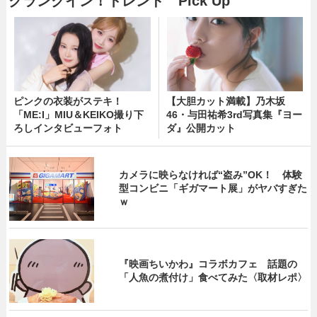
クランクイン！トレンド Pick Up
ピンクの衣装がステキ！
【大胆カット満載】乃木坂
「ME:I」MIU＆KEIKO撮り下
46・与田祐希3rd写真集『ヨー
ろしインタビューフォト
ダ』公開カット
カメラに映らなければ“盗み”OK！ 体験
型コンビニ「ギガマート展」がヤバすぎた
ｗ
『映画ちいかわ』コラボカフェ 話題の
「人魚の煮付け」食べてみた〈取材レポ〉