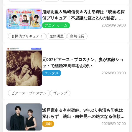
鬼頭明里＆島崎信長＆内山昂輝は『映画名探
偵プリキュア！不思議な庭と2人の秘密』ゲ
スト声優に決定
アニメ･ゲーム
2026/8/9 09:00
名探偵プリキュア！
鬼頭明里
島崎信長
元007ピアース・ブロスナン、妻が素敵ショ
ットで結婚25周年をお祝い
エンタメ
2026/8/9 08:00
ピアース・ブロスナン
ゴシップ
瀬戸康史＆有村架純、9年ぶり共演も印象は
変わらず 演出・白井晃への絶大なる信頼を
胸に舞台『キュー』に挑む
演劇
2026/8/9 07:00