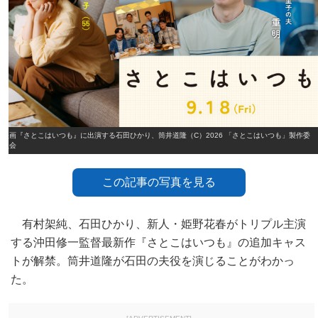
映画『さとこはいつも』に出演する石田ひかり、筒井道隆（C）2026 「さとこはいつも」製作委
員会
この記事の写真を見る
有村架純、石田ひかり、新人・姫野花春がトリプル主演
する沖田修一監督最新作『さとこはいつも』の追加キャス
トが解禁。筒井道隆が石田の夫役を演じることがわかっ
た。