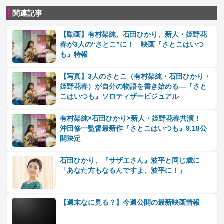
関連記事
【動画】有村架純、石田ひかり、新人・姫野花
春が3人の“さとこ”に！ 映画『さとこはいつ
も』特報
【写真】3人のさとこ（有村架純・石田ひかり・
姫野花春）が自分の物語を書き始める―『さと
こはいつも』ソロティザービジュアル
有村架純×石田ひかり×新人・姫野花春共演！
沖田修一監督最新作『さとこはいつも』9.18公
開決定
石田ひかり、『サザエさん』波平と同じ歳に
「あなた方もなるんですよ、波平に！」
【週末なに見る？】今週公開の最新映画情報