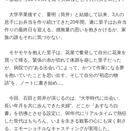
大学卒業後すぐ、重明（筒井）と結婚して以来、3人の
息子にお弁当を作り続けてきた20年間。遂に里子はお弁当
作りの最終日を迎える。感無量の思いを抱きかけるが、家
族の誰もそれに気づかない。
モヤモヤを抱えた里子は、花屋で奮発して自分に花束を
買って帰る。緊張の糸が切れて体調を崩した里子だった
が、病院での“ある出会い”によって、かつて作家になる夢
を抱いていたことを思い出す。そして自分の“初恋の物
語”を、ノートに書き始め...。
今回、石田と筒井が演じるのは、“大学時代に出会い、
長い年月を共に歩んできた夫婦”。どこか『あすなろ白
書』を彷彿とさせる設定に、90年代にリアルタイムで熱狂
した世代はもちろん、いまを生きる観客の心にも深く刺さ
る、エモーショナルなキャスティングが実現した。