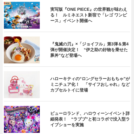
実写版『ONE PIECE』の世界観が味わえ
る！ ルミネエスト新宿で「レゴ ワンピ
ース」イベント開催へ
『鬼滅の刃』×「ジョイフル」第3弾＆第4
弾が開催決定！ “伊之助の好物を乗せた
豚丼”など登場へ
ハローキティの“ロングセラーおもちゃ”が
ミニチュア化！ 「サイフおしゃれ」など
カプセルトイに登場
ピューロランド、ハロウィーンイベント詳
細発表！ “ラブブ”と初コラボで没入型ラ
イブショーを実施