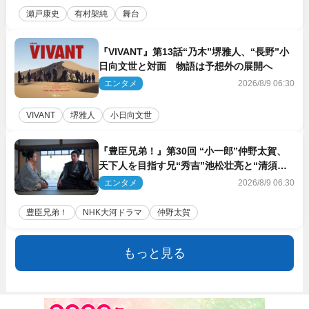
瀬戸康史
有村架純
舞台
『VIVANT』第13話“乃木”堺雅人、“長野”小
日向文世と対面 物語は予想外の展開へ
エンタメ
2026/8/9 06:30
VIVANT
堺雅人
小日向文世
『豊臣兄弟！』第30回 “小一郎”仲野太賀、
天下人を目指す兄“秀吉”池松壮亮と“清須会
議”へ
エンタメ
2026/8/9 06:30
豊臣兄弟！
NHK大河ドラマ
仲野太賀
もっと見る