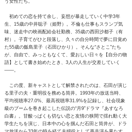
う女性たち。
初めての恋を持て余し、妄想が暴走していく中学3年
生、15歳の中井聡子（姫野）。不倫も仕事もスランプ気
味、迷走中の映画配給会社勤務、35歳の西田沙都子（有
村）。子育てがひと段落し、久々の自分時間で夢に目覚め
た55歳の飯島里子（石田ひかり）。そんな“さとこ”たち
が、自由で、みっともなくて、愛おしい日々を【自分の物
語】として書き始めたとき、3人の人生が交差していく
――。
この度、新キャストとして解禁されたのは、石田が演じ
る里子の夫・重明役を務める筒井。1993年の放送当時、
平均視聴率27.0%、最高視聴率31.9%を記録し、社会現象
級のブームを巻き起こした伝説の“月9”ドラマ『あすなろ
白書』。甘酸っぱくも切ない恋と友情の狭間で揺れ動く大
学生たちを演じ、日本中の心を掴んだ石田と筒井が、ドラ
マ放送から33年の時を経て夫婦役として再共演を果たす。