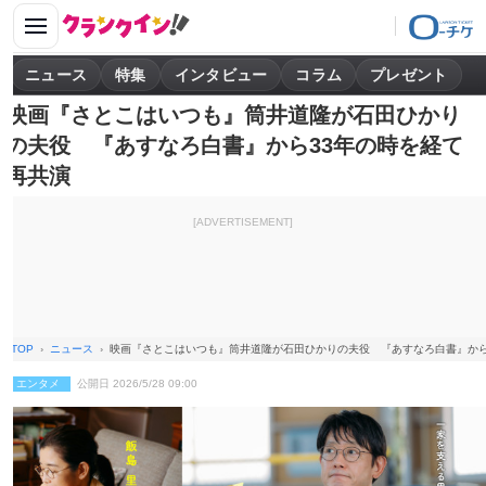
ニュース
特集
インタビュー
コラム
プレゼント
映画『さとこはいつも』筒井道隆が石田ひかり
の夫役 『あすなろ白書』から33年の時を経て
再共演
[ADVERTISEMENT]
TOP
ニュース
映画『さとこはいつも』筒井道隆が石田ひかりの夫役 『あすなろ白書』から
エンタメ
公開日 2026/5/28 09:00