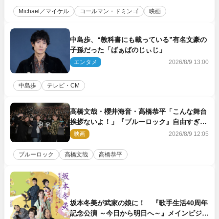
Michael／マイケル
コールマン・ドミンゴ
映画
中島歩、“教科書にも載っている”有名文豪の
子孫だった「ばぁばのじぃじ」
エンタメ
2026/8/9 13:00
中島歩
テレビ・CM
高橋文哉・櫻井海音・高橋恭平「こんな舞台
挨拶ないよ！」『ブルーロック』自由すぎる
イベントレポート
映画
2026/8/9 12:05
ブルーロック
高橋文哉
高橋恭平
坂本冬美が武家の娘に！ 『歌手生活40周年
記念公演 ～今日から明日へ～』メインビジュ