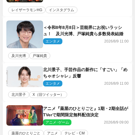
レイザーラモンHG
インスタグラム
＜令和8年8月8日＞芸能界にお祝いラッシ
ュ！ 及川光博、戸塚純貴ら多数発表結婚
エンタメ
2026/8/9 11:00
及川光博
戸塚純貴
北川景子、手芸作品の新作に「すごい」「め
ちゃオシャレ」反響
エンタメ
2026/8/9 11:00
北川景子
X（旧ツイッター）
アニメ『薬屋のひとりごと』1期・2期全話が
TVerで期間限定無料配信決定
アニメ･ゲーム
2026/8/9 09:00
薬屋のひとりごと
アニメ
テレビ・CM