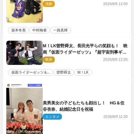
アル公開
演劇
2026/8/9 12:00
坂本冬美
中村梅雀
一路真輝
M！LK曽野舜太、長田光平らの笑顔も！ 映
画『仮面ライダーゼッツ』『超宇宙刑事ギャ
バン インフィニティ』オフショット到着
映画
2026/8/9 12:00
仮面ライダーゼッツ＆...
曽野舜太
M！LK
美男美女の子どもたちも顔出し！ HG＆住
谷杏奈、結婚記念日を祝福
エンタメ
2026/8/9 11:30