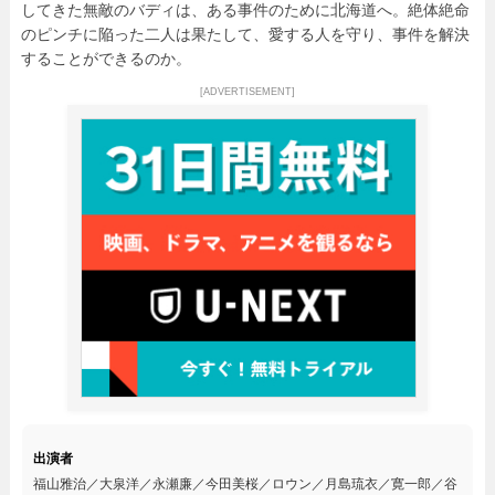
してきた無敵のバディは、ある事件のために北海道へ。絶体絶命
のピンチに陥った二人は果たして、愛する人を守り、事件を解決
することができるのか。
[ADVERTISEMENT]
出演者
福山雅治／大泉洋／永瀬廉／今田美桜／ロウン／月島琉衣／寛一郎／谷