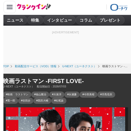
ニュース
特集
インタビュー
コラム
プレゼント
[ADVERTISEMENT]
TOP
動画配信サービス（VOD）情報
U-NEXT（ユーネクスト）
映画ラストマン -FIRST LOVE-
映画ラストマン -FIRST LOVE-
U-NEXT（ユーネクスト） 配信開始日：2026/07/03
#映画 ラストマン
#福山雅治
#大泉洋
#永瀬廉
#今田美桜
#月島琉衣
#寛一郎
#谷田歩
#黒田大輔
#松尾諭