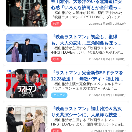
福山雅治、大泉洋のいる北海道に安
心感「いろんな許可とか全部通っち
福山雅治と大泉洋が19日、都内で行われた
ゃうんじゃないか」
『映画ラストマン -FIRST LOVE-』プレミアム
点灯式に、永瀬廉、…
映画
2025年11月19日 20時22分
『映画ラストマン』初恋も、復縁
も、大人の恋も…三角関係もぼっ
福山雅治が主演する『映画ラストマン
発！ “恋”を予感させる場面写真解
‐FIRST LOVE‐』より、登場人物たちそれぞれ
禁
のLOVEを予感させる場面…
映画
2025年11月15日 15時00分
『ラストマン』完全新作SPドラマを
12.28放送！ 無敵バディ・福山雅治
福山雅治主演の完全新作スペシャルドラマ
×大泉洋に史上最悪の2日間が襲い掛
『ラストマン－全盲の捜査官－ FAKE／
かる
TRUTH』が、TBS系にて12月…
エンタメ
2025年11月12日 04時00分
『映画ラストマン』福山雅治＆宮沢
りえ共演シーンに、大泉洋ら捜査一
福山雅治が主演する『映画ラストマン -
課メンバーの姿も！ 場面写真＆メ
FIRST LOVE-』より、撮影現場リポートが到
イキングカット解禁
着。さらに、物語の舞台…
映画
2025年11月7日 09時00分