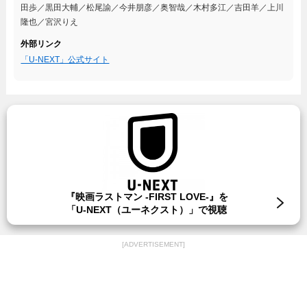
田歩／黒田大輔／松尾諭／今井朋彦／奥智哉／木村多江／吉田羊／上川
隆也／宮沢りえ
外部リンク
「U-NEXT」公式サイト
『映画ラストマン -FIRST LOVE-』を
「U-NEXT（ユーネクスト）」で視聴
[ADVERTISEMENT]