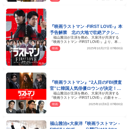
『映画ラストマン -FIRST LOVE-』本
予告解禁 北の大地で壮絶アクショ
福山雅治が主演を務め、大泉洋が共演する
ン、知られざる“皆実”福山雅治の過
『映画ラストマン -FIRST LOVE-』より、本予
去も！
告映像＆本ポスター…
映画
2025年10月27日 07時00分
『映画ラストマン』“2人目のFBI捜査
官”に韓国人気俳優ロウンが決定！
福山雅治が主演を務め、大泉洋が共演する
月島琉衣・寛一郎ら追加キャスト発
『映画ラストマン -FIRST LOVE-』の新キャス
表
トとして、ロウン、…
映画
2025年10月6日 07時00分
福山雅治×大泉洋『映画ラストマン -