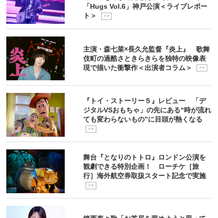
「Hugs Vol.6」神戸公演＜ライブレポー
ト＞
P R
主演・森七菜×長久允監督『炎上』 歌舞
伎町の過酷さときらきらを独特の映像表
現で描いた衝撃作＜出演者コラム＞
P R
『トイ・ストーリー５』レビュー 「デ
ジタルVSおもちゃ」の先にある“時が流れ
ても変わらないもの”に目頭が熱くなる
P R
舞台『となりのトトロ』ロンドン公演を
観劇できる特別企画！ ローチケ［旅
行］海外航空券取扱スタート記念で実施
P R