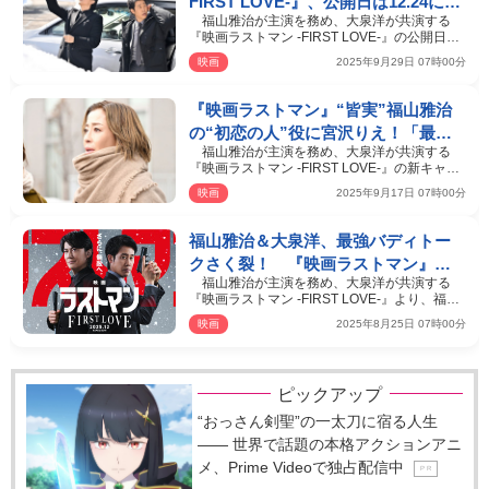
FIRST LOVE-』、公開日は12.24に決
福山雅治が主演を務め、大泉洋が共演する
定 最強バディの場面写真も到着
『映画ラストマン -FIRST LOVE-』の公開日が
12月24日と決まった…
映画
2025年9月29日 07時00分
『映画ラストマン』“皆実”福山雅治
の“初恋の人”役に宮沢りえ！「最強
福山雅治が主演を務め、大泉洋が共演する
のバディ感の魅力に惹かれ」
『映画ラストマン ‐FIRST LOVE‐』の新キャス
トとして、宮沢りえ…
映画
2025年9月17日 07時00分
福山雅治＆大泉洋、最強バディトー
クさく裂！ 『映画ラストマン』幕
福山雅治が主演を務め、大泉洋が共演する
間スペシャル映像解禁
『映画ラストマン ‐FIRST LOVE‐』より、福山
と大泉のインタビュ…
映画
2025年8月25日 07時00分
ピックアップ
“おっさん剣聖”の一太刀に宿る人生
―― 世界で話題の本格アクションアニ
メ、Prime Videoで独占配信中
P R