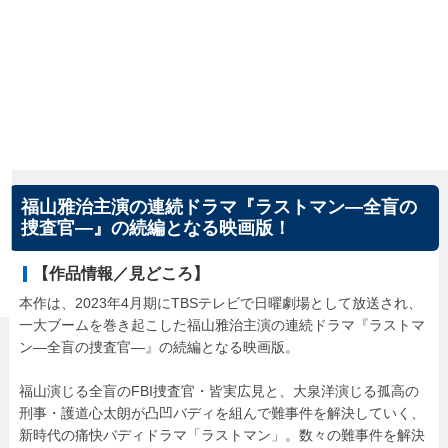
福山雅治主演の連続ドラマ『ラストマン―全盲の
捜査官―』の続編となる映画版！
【作品情報／見どころ】
本作は、2023年4月期にTBSテレビで日曜劇場として放送され、
一大ブームを巻き起こした福山雅治主演の連続ドラマ『ラストマ
ン―全盲の捜査官―』の続編となる映画版。
福山演じる全盲のFBI捜査官・皆実広見と、大泉洋演じる孤高の
刑事・護道心太朗が凸凹バディを組んで難事件を解決していく、
新時代の痛快バディドラマ「ラストマン」。数々の難事件を解決