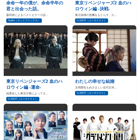
余命一年の僕が、余命半年の
東京リベンジャーズ2 血のハ
君と出会った話。
ロウィン編 ‐決戦‐
森田碧によるベストセラー小説…
東卍崩壊の危機をもたらす、か…
Netflix（ネットフリックス）
U-NEXT（ユーネクスト）
東京リベンジャーズ2 血のハ
わたしの幸せな結婚
ロウィン編 ‐運命‐
文明開化もめざましい近代日本…
U-NEXT（ユーネクスト）
凶悪化した東京卍會によってタ…
U-NEXT（ユーネクスト）