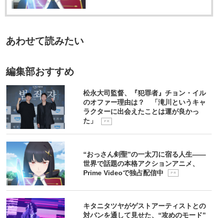
あわせて読みたい
編集部おすすめ
松永大司監督、『犯罪者』チョン・イル
のオファー理由は？ 「滝川というキャ
ラクターに出会えたことは運が良かっ
た」
P R
“おっさん剣聖”の一太刀に宿る人生――
世界で話題の本格アクションアニメ、
Prime Videoで独占配信中
P R
キタニタツヤがゲストアーティストとの
対バンを通して見せた、“攻めのモード”