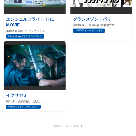
エンジェルフライト THE
グランメゾン・パリ
MOVIE
2019年秋、TBS系列日曜劇場で放…
U-NEXT（ユーネクスト）
第10回開高健ノンフィクション…
Prime Video（プライムビデオ）
イクサガミ
岡田准一が文字通り「燃え」、…
Netflix（ネットフリックス）
[ADVERTISEMENT]