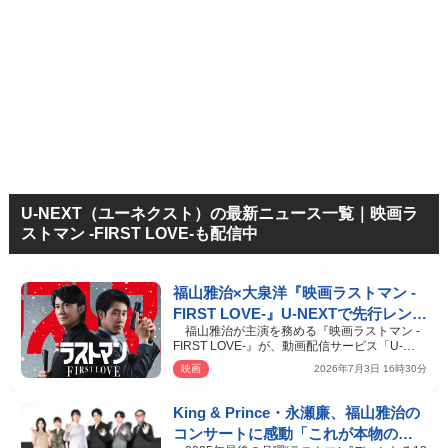
U-NEXT（ユーネクスト）の最新ニュース一覧｜映画ラ
ストマン -FIRST LOVE-も配信中
福山雅治×大泉洋『映画ラストマン -
FIRST LOVE-』U‐NEXTで先行レンタ
福山雅治が主演を務める『映画ラストマン -
ル独占配信！ ドラマシリーズも独
FIRST LOVE-』が、動画配信サービス「U‐
占配信中
NEXT」で本日7月3日よ…
映画
2026年7月3日 16時30分
King & Prince・永瀬廉、福山雅治の
コンサートに感動「これが本物のス