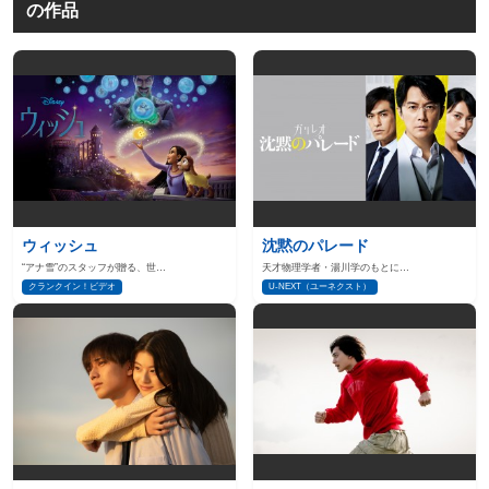
の作品
ウィッシュ
沈黙のパレード
“アナ雪”のスタッフが贈る、世…
天才物理学者・湯川学のもとに…
クランクイン！ビデオ
U-NEXT（ユーネクスト）