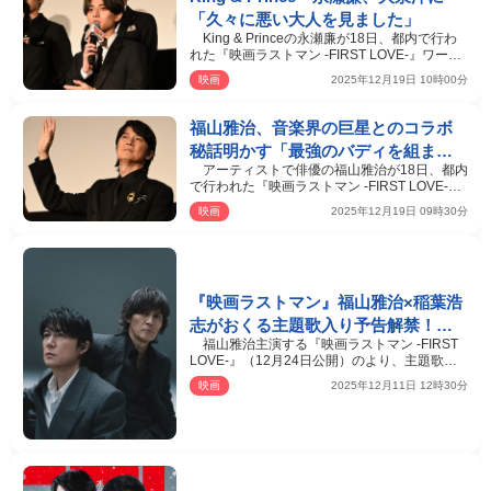
「久々に悪い大人を見ました」
King & Princeの永瀬廉が18日、都内で行わ
れた『映画ラストマン -FIRST LOVE-』ワール
ドプレミア舞台挨…
映画
2025年12月19日 10時00分
福山雅治、音楽界の巨星とのコラボ
秘話明かす「最強のバディを組ませ
アーティストで俳優の福山雅治が18日、都内
てほしい」
で行われた『映画ラストマン -FIRST LOVE-』
ワールドプレミア…
映画
2025年12月19日 09時30分
『映画ラストマン』福山雅治×稲葉浩
志がおくる主題歌入り予告解禁！
福山雅治主演する『映画ラストマン -FIRST
クリスマスイブに配信リリース決定
LOVE-』（12月24日公開）のより、主題歌
「木星 feat. 稲葉浩…
映画
2025年12月11日 12時30分