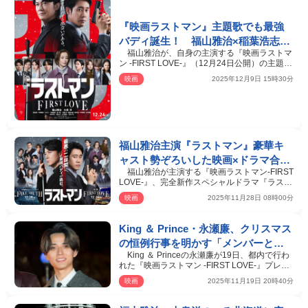
『映画ラストマン』主題歌でも最強
バディ誕生！ 福山雅治×稲葉浩志が
福山雅治が、自身の主演する『映画ラストマ
タッグ
ン -FIRST LOVE-』（12月24日公開）の主題歌
を担当することが…
映画
2025年12月9日 15時30分
福山雅治主演『ラストマン』豪華キ
ャスト勢ぞろいした映画×ドラマ合同
福山雅治が主演する『映画ラストマン-FIRST
ビジュアル＆トレーラーが完成！
LOVE-』、完全新作スペシャルドラマ『ラスト
マン－全盲の捜…
映画
2025年11月28日 08時00分
King ＆ Prince・永瀬廉、クリスマス
の恒例行事を明かす「メンバーとク
King ＆ Princeの永瀬廉が19日、都内で行わ
リスマスプレゼント交換会」
れた『映画ラストマン -FIRST LOVE-』プレミ
アム点灯式に、福…
映画
2025年11月19日 20時40分