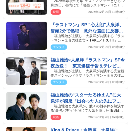
2025年最後の月曜“ラストマン”デーとなる12
ターかと」
月29日、都内にて『映画ラストマン -FIRST
LOVE-』の舞台あい…
映画
2025年12月29日 18時00分
『ラストマン』SP “心太朗”大泉洋、
冒頭2分で熱唱 意外な選曲に反響
福山雅治が主演し、大泉洋が共演する『ラス
「まさか」「さすが紅白歌手」
トマン－全盲の捜査官－ FAKE／TRUTH』
（TBS系）が28日に放送…
エンタメ
2025年12月29日 06時00分
福山雅治×大泉洋『ラストマン』SP今
夜放送！ 東京爆破予告＆テレビス
福山雅治が主演し、大泉洋が共演する完全新
タジオ立てこもり事件に無敵のバデ
作スペシャルドラマ『ラストマン－全盲の捜査
ィが挑む
官－ FAKE／TRUT…
エンタメ
2025年12月28日 06時30分
福山雅治の“スターたるゆえん”に大
泉洋が感服「出会った人の先にファ
福山雅治と大泉洋が、数々の難事件を解決す
ンの姿を見ている」
る“最強バディ”を演じて人気を博したTBS日曜
劇場『ラストマン…
映画
2025年12月28日 07時00分
King & Prince・永瀬廉、大泉洋に