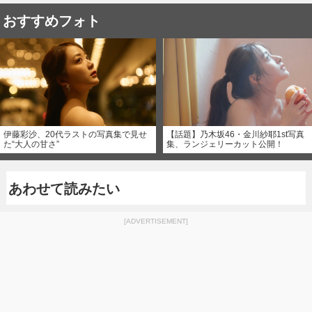
おすすめフォト
伊藤彩沙、20代ラストの写真集で見せ
【話題】乃木坂46・金川紗耶1st写真
た“大人の甘さ”
集、ランジェリーカット公開！
あわせて読みたい
[ADVERTISEMENT]