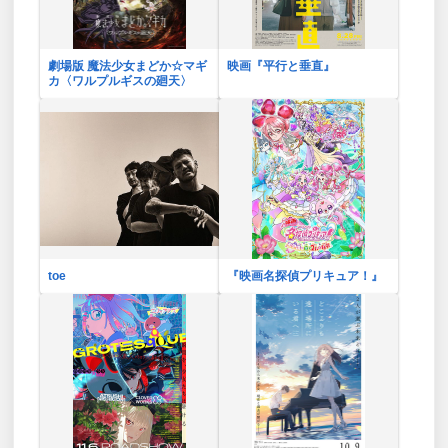
劇場版 魔法少女まどか☆マギ
映画『平行と垂直』
カ〈ワルプルギスの廻天〉
toe
『映画名探偵プリキュア！』