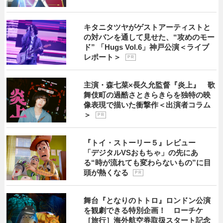
キタニタツヤがゲストアーティストと
の対バンを通して見せた、“攻めのモー
ド” 「Hugs Vol.6」神戸公演＜ライブ
レポート＞
P R
主演・森七菜×長久允監督『炎上』 歌
舞伎町の過酷さときらきらを独特の映
像表現で描いた衝撃作＜出演者コラム
＞
P R
『トイ・ストーリー５』レビュー
「デジタルVSおもちゃ」の先にあ
る“時が流れても変わらないもの”に目
頭が熱くなる
P R
舞台『となりのトトロ』ロンドン公演
を観劇できる特別企画！ ローチケ
［旅行］海外航空券取扱スタート記念