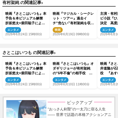
›
有村架純 の関連記事
映画『さとこはいつも』本
映画『マジカル・シークレ
主演・有村
予告＆本ビジュアル解禁
ット・ツアー』過去イ
ビ小説『ひ
折坂悠太×柴田聡子による
チ“危ない”有村架純を収め
決定 高度
主題歌も発表
た場面カット解禁
きに生きた
エンタメ
映画
エンタメ
2026年6月24日 15時00分
2026年6月19日 09時00分
2026年6月1
›
さとこはいつも の関連記事
映画『さとこはいつも』本
映画『さとこはいつも』オ
映画『さと
予告＆本ビジュアル解禁
ダギリジョーが有村架純
井道隆が石
折坂悠太×柴田聡子による
の“6年不倫”の相手役 天
役 『あす
主題歌も発表
真爛漫な新入社員役に青木
33年の時
エンタメ
エンタメ
エンタメ
柚
2026年6月24日 15時00分
2026年6月10日 11時00分
2026年5月2
ピックアップ
“おっさん剣聖”の一太刀に宿る人生
―― 世界で話題の本格アクションアニ