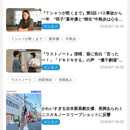
『Ｔシャツが乾くまで』第5話 バス事故から
一年 “咲子”蒼井優と“樹生”中島歩は心を許
しあえる関係に
エンタメ
2026/8/7 06:30
Ｔシャツが乾くまで
蒼井優
中島歩
『ラストノート』澄晴、葵に告白「言った
ー！」「ドキドキする」の声 “優子劇場”も
話題
エンタメ
2026/8/7 06:00
ラストノート
内田有紀
寺西拓人
かわいすぎる吉本新喜劇女優、美脚あらわミ
ニスカ＆ノースリーブショットに反響
エンタメ
2026/8/7 06:00