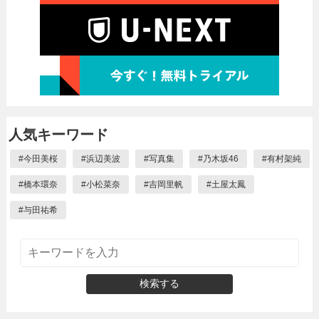
人気キーワード
#
今田美桜
#
浜辺美波
#
写真集
#
乃木坂46
#
有村架純
#
橋本環奈
#
小松菜奈
#
吉岡里帆
#
土屋太鳳
#
与田祐希
検索する