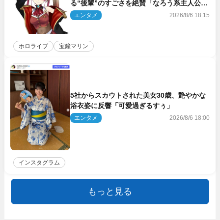
る“後輩”のすごさを絶賛「なろう系主人公ま
である」
エンタメ
2026/8/6 18:15
ホロライブ
宝鐘マリン
5社からスカウトされた美女30歳、艶やかな
浴衣姿に反響「可愛過ぎるすぅ」
エンタメ
2026/8/6 18:00
インスタグラム
もっと見る