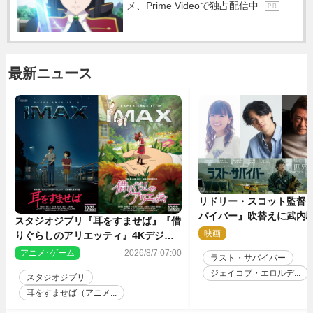
メ、Prime Videoで独占配信中
P R
最新ニュース
リドリー・スコット監督
バイバー』吹替えに武内
スタジオジブリ『耳をすませば』『借
哉・種崎敦美・井上和彦
映画
2
りぐらしのアリエッティ』4Kデジタ
が集結！
ルリマスターでIMAX上映決定！
アニメ･ゲーム
2026/8/7 07:00
ラスト・サバイバー
ジェイコブ・エロルデ...
スタジオジブリ
耳をすませば（アニメ...