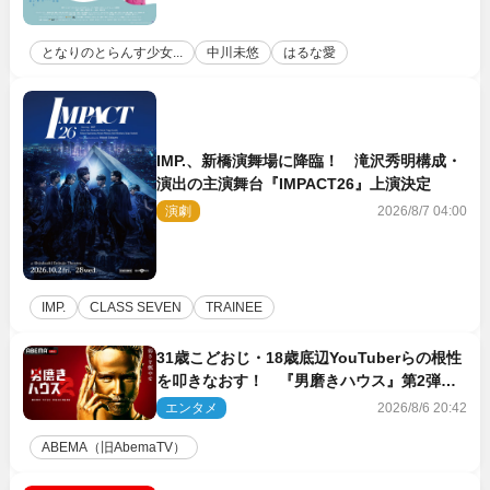
となりのとらんす少女...
中川未悠
はるな愛
IMP.、新橋演舞場に降臨！ 滝沢秀明構成・
演出の主演舞台『IMPACT26』上演決定
演劇
2026/8/7 04:00
IMP.
CLASS SEVEN
TRAINEE
31歳こどおじ・18歳底辺YouTuberらの根性
を叩きなおす！ 『男磨きハウス』第2弾コ
ーチ陣発表
エンタメ
2026/8/6 20:42
ABEMA（旧AbemaTV）