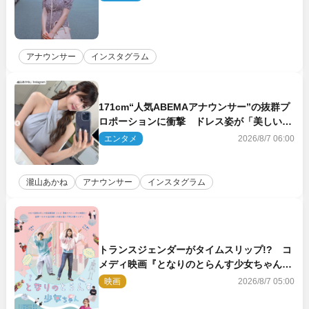
アナウンサー
インスタグラム
171cm“人気ABEMAアナウンサー”の抜群プ
ロポーションに衝撃 ドレス姿が「美しい」
「品がありすぎる」
エンタメ
2026/8/7 06:00
瀧山あかね
アナウンサー
インスタグラム
トランスジェンダーがタイムスリップ!? コ
メディ映画『となりのとらんす少女ちゃん』
11.7公開決定
映画
2026/8/7 05:00