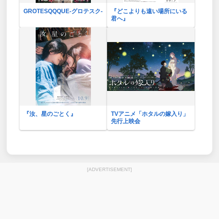
GROTESQQQUE-グロテスク-
『どこよりも遠い場所にいる
君へ』
『汝、星のごとく』
TVアニメ「ホタルの嫁入り」
先行上映会
[ADVERTISEMENT]