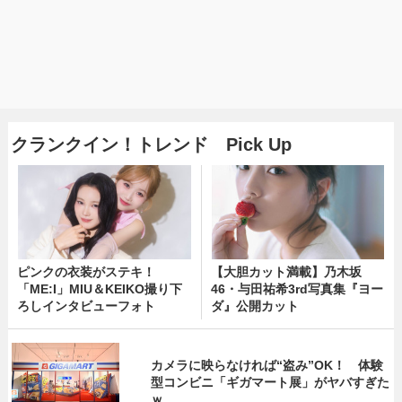
クランクイン！トレンド Pick Up
ピンクの衣装がステキ！
【大胆カット満載】乃木坂
「ME:I」MIU＆KEIKO撮り下
46・与田祐希3rd写真集『ヨー
ろしインタビューフォト
ダ』公開カット
カメラに映らなければ“盗み”OK！ 体験
型コンビニ「ギガマート展」がヤバすぎた
ｗ