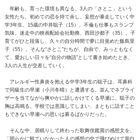
年齢も、育った環境も異なる、3人の「さとこ」という
女性たち。初めての恋を持て余し、妄想が暴走していく中
学3年生、15歳の中井聡子（15）。不倫も仕事もスランプ
気味、迷走中の映画配給会社勤務、西田沙都子（35）。子
育てがひと段落し、久々の自分時間で夢に目覚めた飯島里
子（55）。そんな“さとこ”たちが、自由で、みっともなく
て、愛おしい日々を“自分の物語”として書き始めたとき、
3人の人生が交差していく。
アレルギー性鼻炎を抱える中学3年生の聡子は、耳鼻科
で同級生の早瀬（小川冬晴）と遭遇する。並んでネブライ
ザーを当てながら爽やかに話しかけてくる早瀬に、聡子の
胸は高鳴る。学校では意識してしまい、まともに話すこと
もできない早瀬への思いは募るばかりだった。
そんな中、居眠りして終わった歌舞伎鑑賞の感想文を、
「明らかに観ていなかった人の感想の中で飛びぬけて面白