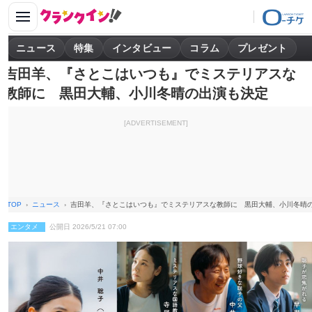
ニュース
特集
インタビュー
コラム
プレゼント
吉田羊、『さとこはいつも』でミステリアスな
教師に 黒田大輔、小川冬晴の出演も決定
[ADVERTISEMENT]
TOP
ニュース
吉田羊、『さとこはいつも』でミステリアスな教師に 黒田大輔、小川冬晴
エンタメ
公開日 2026/5/21 07:00