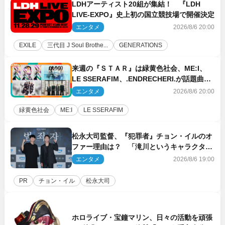
LDHアーティスト20組が集結！ 『LDH
LIVE‐EXPO』史上初の国立競技場で開催決定
エンタメ
2026/8/6 20:00
EXILE
三代目 J Soul Brothe...
GENERATIONS
来週の『ＳＴＡＲ』は緑黄色社会、ME:I、
LE SSERAFIM、.ENDRECHERI.が話題曲を
パフォーマンス！
エンタメ
2026/8/6 20:00
緑黄色社会
ME:I
LE SSERAFIM
松永大司監督、『犯罪者』チョン・イルのオ
ファー理由は？ 「滝川というキャラクター
に出会えたことは本当に運が良かった」
エンタメ
2026/8/6 19:00
PR
チョン・イル
松永大司
ホロライブ・宝鐘マリン、日々の活動を頑張