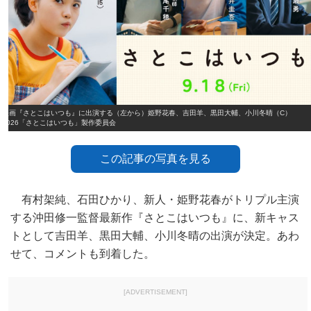
映画『さとこはいつも』に出演する（左から）姫野花春、吉田羊、黒田大輔、小川冬晴（C）
2026「さとこはいつも」製作委員会
この記事の写真を見る
有村架純、石田ひかり、新人・姫野花春がトリプル主演
する沖田修一監督最新作『さとこはいつも』に、新キャス
トとして吉田羊、黒田大輔、小川冬晴の出演が決定。あわ
せて、コメントも到着した。
[ADVERTISEMENT]