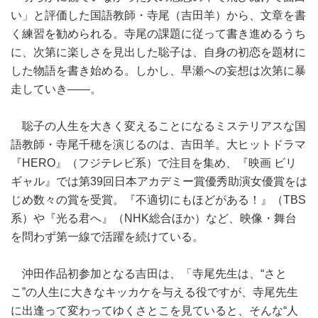
い」と評価した国語教師・寺尾（吉田羊）から、文章を書
く練習を勧められる。寺尾の課題に従って書き進めるうち
に、次第に楽しさを見出した聡子は、自身の初恋を題材に
した物語を書き始める。しかし、早瀬への妄想は次第に暴
走していき――。
聡子の人生を大きく変えることになるミステリアスな国
語教師・寺尾千穂を演じるのは、吉田羊。大ヒットドラマ
『HERO』（フジテレビ系）で注目を集め、『映画 ビリ
ギャル』では第39回日本アカデミー賞優秀助演女優賞をは
じめ数々の賞を受賞。『不適切にもほどがある！』（TBS
系）や『光る君へ』（NHK総合ほか）など、映像・舞台
を問わず第一線で活躍を続けている。
沖田作品初参加となる吉田は、「寺尾先生は、“さと
こ”の人生に大きなキッカケを与える役ですが、寺尾先生
に出逢って変わってゆくさとこを見ていると、そんな“人