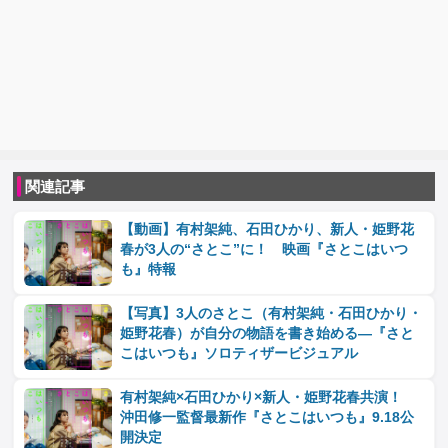
関連記事
【動画】有村架純、石田ひかり、新人・姫野花
春が3人の“さとこ”に！ 映画『さとこはいつ
も』特報
【写真】3人のさとこ（有村架純・石田ひかり・
姫野花春）が自分の物語を書き始める―『さと
こはいつも』ソロティザービジュアル
有村架純×石田ひかり×新人・姫野花春共演！
沖田修一監督最新作『さとこはいつも』9.18公
開決定