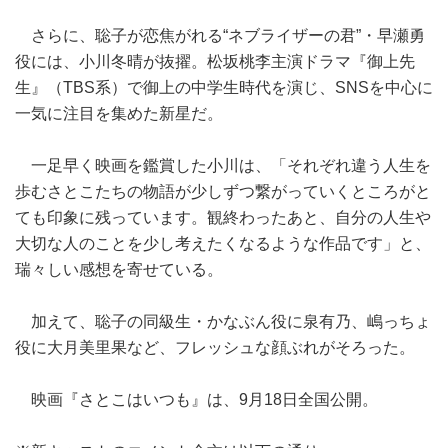
さらに、聡子が恋焦がれる“ネブライザーの君”・早瀬勇
役には、小川冬晴が抜擢。松坂桃李主演ドラマ『御上先
生』（TBS系）で御上の中学生時代を演じ、SNSを中心に
一気に注目を集めた新星だ。
一足早く映画を鑑賞した小川は、「それぞれ違う人生を
歩むさとこたちの物語が少しずつ繋がっていくところがと
ても印象に残っています。観終わったあと、自分の人生や
大切な人のことを少し考えたくなるような作品です」と、
瑞々しい感想を寄せている。
加えて、聡子の同級生・かなぶん役に泉有乃、嶋っちょ
役に大月美里果など、フレッシュな顔ぶれがそろった。
映画『さとこはいつも』は、9月18日全国公開。