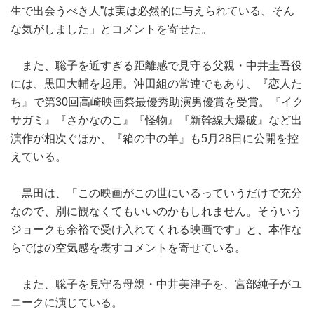
生で出会うべき人”は実は必然的に与えられている、そん
な気がしました」とコメントを寄せた。
また、聡子を近すぎる距離感で見守る父親・中井圭吾役
には、黒田大輔を起用。沖田組の常連でもあり、『恋人た
ち』で第30回高崎映画祭最優秀助演男優賞を受賞。『イク
サガミ』『さかなのこ』『怪物』『新幹線大爆破』など出
演作が相次ぐほか、『箱の中の羊』も5月28日に公開を控
えている。
黒田は、「この映画がこの世にいるっていうだけで充分
なので、別に観なくてもいいのかもしれません。そういう
ジョークも余裕で受け入れてくれる映画です」と、本作な
らではの空気感を表すコメントを寄せている。
また、聡子を見守る母親・中井美津子を、宮部純子がユ
ニークに演じている。