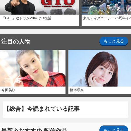
『GTO』連ドラが28年ぶり復活
東京ディズニーシー25周年イ
注目の人物
もっと見る
今田美桜
橋本環奈
【総合】今読まれている記事
最新＆おすすめ 配信作品
もっと見る