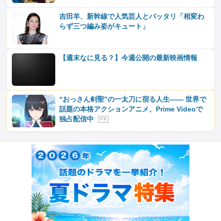
吉田羊、新幹線で人気芸人とバッタリ「相変わ
らず三つ編み姿がキュート」
【週末なに見る？】今週公開の最新映画情報
“おっさん剣聖”の一太刀に宿る人生―― 世界で
話題の本格アクションアニメ、Prime Videoで
独占配信中
P R