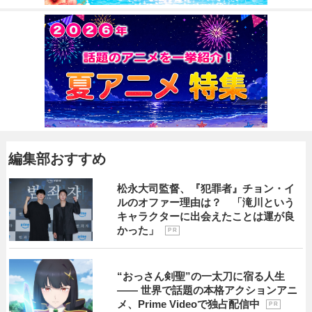
編集部おすすめ
松永大司監督、『犯罪者』チョン・イ
ルのオファー理由は？ 「滝川という
キャラクターに出会えたことは運が良
かった」
P R
“おっさん剣聖”の一太刀に宿る人生
―― 世界で話題の本格アクションアニ
メ、Prime Videoで独占配信中
P R