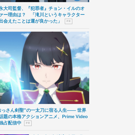
永大司監督、『犯罪者』チョン・イルのオ
ァー理由は？ 「滝川というキャラクター
出会えたことは運が良かった」
P R
おっさん剣聖”の一太刀に宿る人生―― 世界
話題の本格アクションアニメ、Prime Video
独占配信中
P R