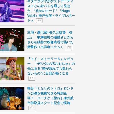
キタニタツヤがゲストアーティ
ストとの対バンを通して見せ
た、“攻めのモード” 「Hugs
Vol.6」神戸公演＜ライブレポー
ト＞
P R
主演・森七菜×長久允監督『炎
上』 歌舞伎町の過酷さときら
きらを独特の映像表現で描いた
衝撃作＜出演者コラム＞
P R
『トイ・ストーリー５』レビュ
ー 「デジタルVSおもちゃ」の
先にある“時が流れても変わら
ないもの”に目頭が熱くなる
P R
舞台『となりのトトロ』ロンド
ン公演を観劇できる特別企
画！ ローチケ［旅行］海外航
空券取扱スタート記念で実施
P R