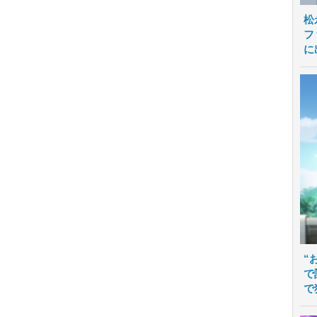
松
フ
に
“
で
で