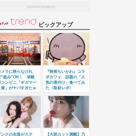
[ADVERTISEMENT]
ピックアップ
カメラに映らなけれ
『映画ちいかわ』コラ
ば“盗み”OK！ 体験
ボカフェ 話題の「人
型コンビニ「ギガマー
魚の煮付け」食べてみ
ト展」がヤバすぎたｗ
た〈取材レポ〉
ピンクの衣装がステ
【大胆カット満載】乃