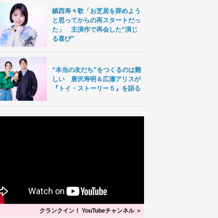
鎮西寿々歌「お芝居を辞めよう
と思ってからの再スタートだっ
た」 主演作で再会した“演じ
る喜び”
“本当の友だち”をつくるのは難
しい 唐沢寿明＆広瀬アリスが
『トイ・ストーリー５』を語る
クランクイン！ YouTubeチャンネル ＞