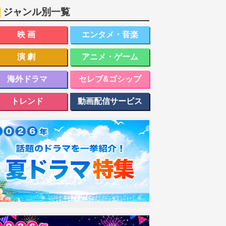
ジャンル別一覧
映画
エンタメ・音楽
演劇
アニメ・ゲーム
海外ドラマ
セレブ&ゴシップ
トレンド
動画配信サービス