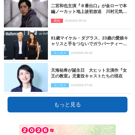
二宮和也主演『８番出口』が金ローで本
編ノーカット地上波初放送 川村元気監
督＆二宮コメント到着
映画
2026/8/8 08:00
81歳マイケル・ダグラス、23歳の愛娘キ
ャリスと手をつないでガラパーティーに
来場
エンタメ
2026/8/8 08:00
天海祐希が誕生日 大ヒット主演作『女
王の教室』児童役キャストたちの現在
エンタメ
2026/8/8 07:00
もっと見る