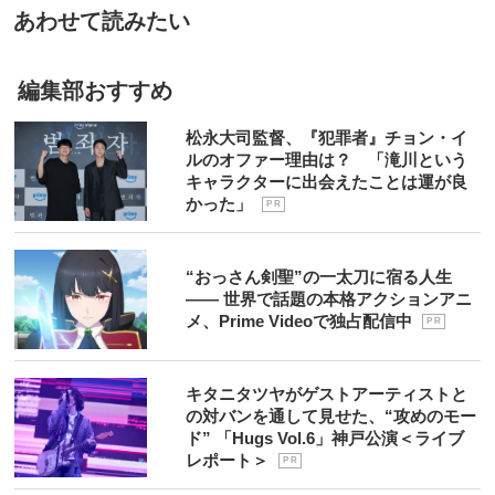
あわせて読みたい
編集部おすすめ
松永大司監督、『犯罪者』チョン・イ
ルのオファー理由は？ 「滝川という
キャラクターに出会えたことは運が良
かった」
P R
“おっさん剣聖”の一太刀に宿る人生
―― 世界で話題の本格アクションアニ
メ、Prime Videoで独占配信中
P R
キタニタツヤがゲストアーティストと
の対バンを通して見せた、“攻めのモー
ド” 「Hugs Vol.6」神戸公演＜ライブ
レポート＞
P R