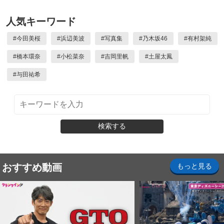
人気キーワード
#
今田美桜
#
浜辺美波
#
写真集
#
乃木坂46
#
有村架純
#
橋本環奈
#
小松菜奈
#
吉岡里帆
#
土屋太鳳
#
与田祐希
検索する
おすすめ動画
もっと見る