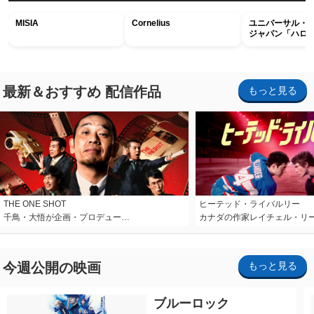
MISIA
Cornelius
ユニバーサル・
ジャパン「ハロ
ホラー・ナイト 
ナイト～パス」
最新＆おすすめ 配信作品
もっと見る
THE ONE SHOT
ヒーテッド・ライバルリー
千鳥・大悟が企画・プロデュー…
カナダの作家レイチェル・リ
今週公開の映画
もっと見る
ブルーロック