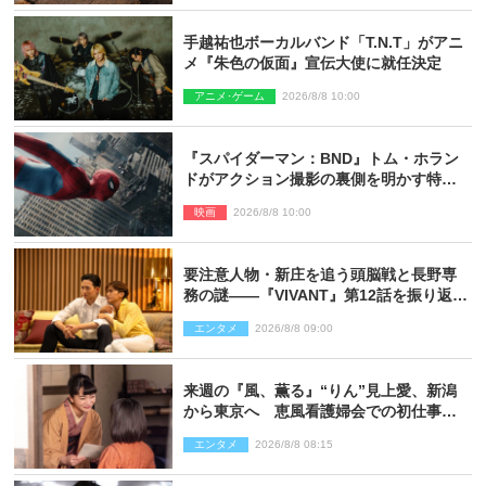
手越祐也ボーカルバンド「T.N.T」がアニ
メ『朱色の仮面』宣伝大使に就任決定
アニメ･ゲーム
2026/8/8 10:00
『スパイダーマン：BND』トム・ホラン
ドがアクション撮影の裏側を明かす特別
映像解禁
映画
2026/8/8 10:00
要注意人物・新庄を追う頭脳戦と長野専
務の謎――『VIVANT』第12話を振り返
る！
エンタメ
2026/8/8 09:00
来週の『風、薫る』“りん”見上愛、新潟
から東京へ 恵風看護婦会での初仕事に
向かう
エンタメ
2026/8/8 08:15