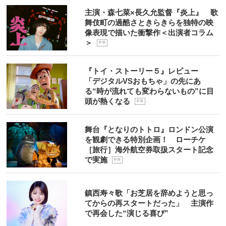
主演・森七菜×長久允監督『炎上』 歌
舞伎町の過酷さときらきらを独特の映
像表現で描いた衝撃作＜出演者コラム
＞
P R
『トイ・ストーリー５』レビュー
「デジタルVSおもちゃ」の先にあ
る“時が流れても変わらないもの”に目
頭が熱くなる
P R
舞台『となりのトトロ』ロンドン公演
を観劇できる特別企画！ ローチケ
［旅行］海外航空券取扱スタート記念
で実施
P R
鎮西寿々歌「お芝居を辞めようと思っ
てからの再スタートだった」 主演作
で再会した“演じる喜び”