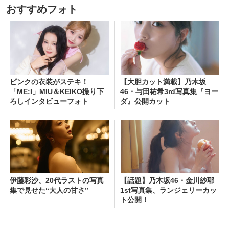
おすすめフォト
ピンクの衣装がステキ！
【大胆カット満載】乃木坂
「ME:I」MIU＆KEIKO撮り下
46・与田祐希3rd写真集『ヨー
ろしインタビューフォト
ダ』公開カット
伊藤彩沙、20代ラストの写真
【話題】乃木坂46・金川紗耶
集で見せた“大人の甘さ”
1st写真集、ランジェリーカッ
ト公開！