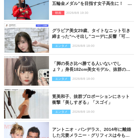
五輪金メダル”を目指す女子高生に！ 映
画『つりこまち』今秋公開
映画
2026/8/8 19:30
グラビア美女29歳、タイトなニット引き
締まった“へそ出し”コーデに反響「可愛
い過ぎる」
エンタメ
2026/8/8 18:00
「脚の長さ比べ勝てる人いないでし
ょ？」身長182cm美女モデル、抜群のプ
ロポーションにネット衝撃
エンタメ
2026/8/8 18:00
筧美和子、抜群プロポーションにネット
衝撃「美しすぎる」「スゴイ」
エンタメ
2026/8/8 18:00
アントニオ・バンデラス、2014年に離婚
した元妻メラニー・グリフィスは今も