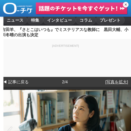
✕
ニュース
特集
インタビュー
コラム
プレゼント
吉田羊、『さとこはいつも』でミステリアスな教師に 黒田大輔、小
川冬晴の出演も決定
[ADVERTISEMENT]
◀ 記事に戻る
2/4
[写真を拡大]