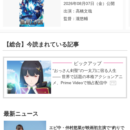
2026年08月07日（金）公開
出演：高橋文哉
監督：瀧悠輔
【総合】今読まれている記事
ピックアップ
“おっさん剣聖”の一太刀に宿る人生
―― 世界で話題の本格アクションアニ
メ、Prime Videoで独占配信中
P R
最新ニュース
エビ中・仲村悠菜が映画初主演で“釣りで