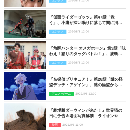
エンタメ
2026/8/8 12:00
『仮面ライダーゼッツ』第47話「救
う」、小鷹が深い眠りに落ちて闇に消え
る…？
エンタメ
2026/8/8 12:00
『角醒ハンター オメガホーン』第3話「味
わえ！怒りのタッグバトル！」、波斬の
ギリコがハンターバトルを挑んできた！
エンタメ
2026/8/8 12:00
『名探偵プリキュア！』第28話「謎の怪
盗デッチ・アゲイン」、謎の怪盗から不
思議な予告状が届く
アニメ･ゲーム
2026/8/8 12:00
『劇場版ダーウィンが来た！』世界猫の
日に予告＆場面写真解禁 ライオンやマ
ヌルネコの赤ちゃんが大集合
映画
2026/8/8 11:00