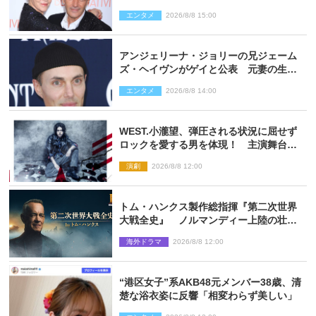
「親友の一人」
エンタメ
2026/8/8 15:00
アンジェリーナ・ジョリーの兄ジェーム
ズ・ヘイヴンがゲイと公表 元妻の生配
信で明らかに
エンタメ
2026/8/8 14:00
WEST.小瀧望、弾圧される状況に屈せず
ロックを愛する男を体現！ 主演舞台
『ロックンロール』ビジュアル解禁
演劇
2026/8/8 12:00
トム・ハンクス製作総指揮『第二次世界
大戦全史』 ノルマンディー上陸の壮絶
な戦場を収めた特別映像解禁
海外ドラマ
2026/8/8 12:00
“港区女子”系AKB48元メンバー38歳、清
楚な浴衣姿に反響「相変わらず美しい」