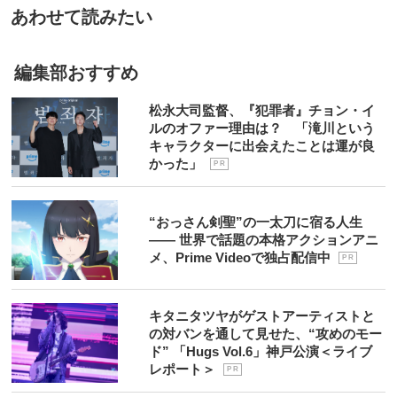
あわせて読みたい
編集部おすすめ
松永大司監督、『犯罪者』チョン・イ
ルのオファー理由は？ 「滝川という
キャラクターに出会えたことは運が良
かった」
P R
“おっさん剣聖”の一太刀に宿る人生
―― 世界で話題の本格アクションアニ
メ、Prime Videoで独占配信中
P R
キタニタツヤがゲストアーティストと
の対バンを通して見せた、“攻めのモー
ド” 「Hugs Vol.6」神戸公演＜ライブ
レポート＞
P R