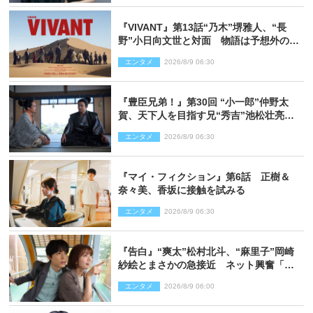
『VIVANT』第13話“乃木”堺雅人、“長
野”小日向文世と対面 物語は予想外の展
開へ
エンタメ
2026/8/9 06:30
『豊臣兄弟！』第30回 “小一郎”仲野太
賀、天下人を目指す兄“秀吉”池松壮亮
と“清須会議”へ
エンタメ
2026/8/9 06:30
『マイ・フィクション』第6話 正樹＆
奈々美、香坂に接触を試みる
エンタメ
2026/8/9 06:30
『告白』“爽太”松村北斗、“麻里子”岡崎
紗絵とまさかの急接近 ネット興奮「そ
の反応は」「いいの!?」（ネタバレあ
エンタメ
2026/8/9 06:00
り）