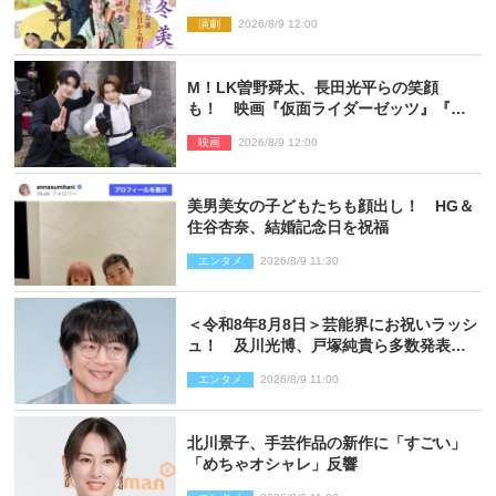
ンビジュアル公開
演劇
2026/8/9 12:00
M！LK曽野舜太、長田光平らの笑顔
も！ 映画『仮面ライダーゼッツ』『超
宇宙刑事ギャバン インフィニティ』オフ
映画
2026/8/9 12:00
ショット到着
美男美女の子どもたちも顔出し！ HG＆
住谷杏奈、結婚記念日を祝福
エンタメ
2026/8/9 11:30
＜令和8年8月8日＞芸能界にお祝いラッシ
ュ！ 及川光博、戸塚純貴ら多数発表結
婚
エンタメ
2026/8/9 11:00
北川景子、手芸作品の新作に「すごい」
「めちゃオシャレ」反響