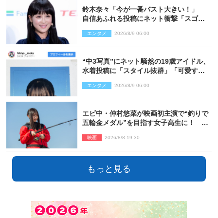
鈴木奈々「今が一番バスト大きい！」
自信あふれる投稿にネット衝撃「スゴ
イ」「写真集を出して欲しい」
エンタメ
2026/8/9 06:00
“中3写真”にネット騒然の19歳アイドル、
水着投稿に「スタイル抜群」「可愛すぎ
る」と絶賛の声
エンタメ
2026/8/9 06:00
エビ中・仲村悠菜が映画初主演で“釣りで
五輪金メダル”を目指す女子高生に！ 映
画『つりこまち』今秋公開
映画
2026/8/8 19:30
もっと見る