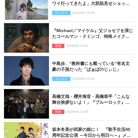
ワイ行ってきたよ」大胆肌見せショット
公開
エンタメ
2026/8/9 15:30
『Michael／マイケル』父ジョセフを演じ
たコールマン・ドミンゴ、特殊メイクに2
時間半かかっていた
映画
2026/8/9 15:00
中島歩、“教科書にも載っている”有名文
豪の子孫だった「ばぁばのじぃじ」
エンタメ
2026/8/9 13:00
高橋文哉・櫻井海音・高橋恭平「こんな
舞台挨拶ないよ！」『ブルーロック』自
由すぎるイベントレポート
映画
2026/8/9 12:05
坂本冬美が武家の娘に！ 『歌手生活40
周年記念公演 ～今日から明日へ～』メイ