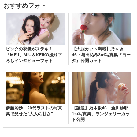
おすすめフォト
ピンクの衣装がステキ！
【大胆カット満載】乃木坂
「ME:I」MIU＆KEIKO撮り下
46・与田祐希3rd写真集『ヨー
ろしインタビューフォト
ダ』公開カット
伊藤彩沙、20代ラストの写真
【話題】乃木坂46・金川紗耶
集で見せた“大人の甘さ”
1st写真集、ランジェリーカッ
ト公開！