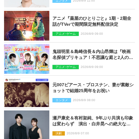
エンタメ
2026/8/9 11:00
アニメ『薬屋のひとりごと』1期・2期全
話がTVerで期間限定無料配信決定
アニメ･ゲーム
2026/8/9 09:00
鬼頭明里＆島崎信長＆内山昂輝は『映画
名探偵プリキュア！不思議な庭と2人の秘
密』ゲスト声優に決定
アニメ･ゲーム
2026/8/9 09:00
元007ピアース・ブロスナン、妻が素敵シ
ョットで結婚25周年をお祝い
エンタメ
2026/8/9 08:00
瀬戸康史＆有村架純、9年ぶり共演も印象
は変わらず 演出・白井晃への絶大なる
信頼を胸に舞台『キュー』に挑む
演劇
2026/8/9 07:00