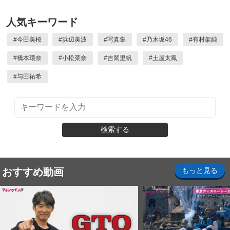
人気キーワード
#
今田美桜
#
浜辺美波
#
写真集
#
乃木坂46
#
有村架純
#
橋本環奈
#
小松菜奈
#
吉岡里帆
#
土屋太鳳
#
与田祐希
検索する
おすすめ動画
もっと見る