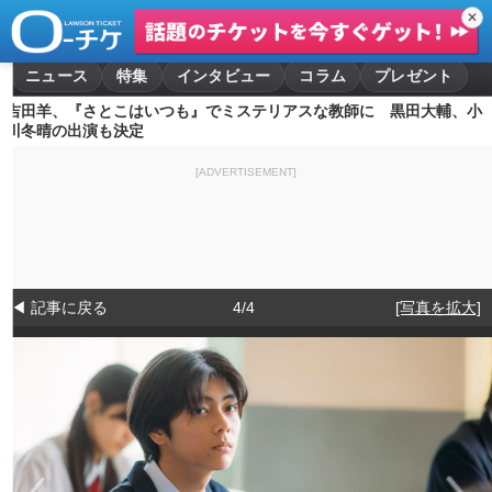
✕
ニュース
特集
インタビュー
コラム
プレゼント
吉田羊、『さとこはいつも』でミステリアスな教師に 黒田大輔、小
川冬晴の出演も決定
[ADVERTISEMENT]
◀ 記事に戻る
4/4
[写真を拡大]