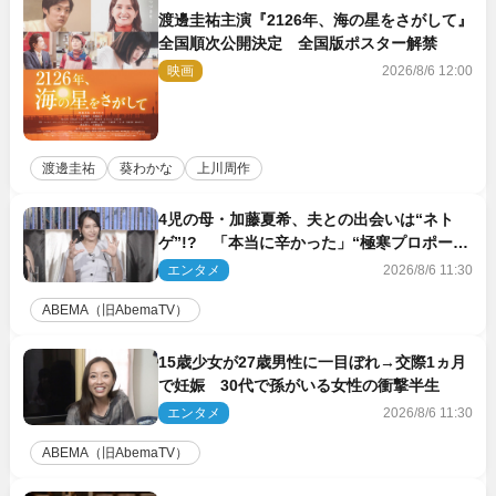
渡邊圭祐主演『2126年、海の星をさがして』
全国順次公開決定 全国版ポスター解禁
映画
2026/8/6 12:00
渡邊圭祐
葵わかな
上川周作
4児の母・加藤夏希、夫との出会いは“ネト
ゲ”!? 「本当に辛かった」“極寒プロポー
ズ”も告白
エンタメ
2026/8/6 11:30
ABEMA（旧AbemaTV）
15歳少女が27歳男性に一目ぼれ→交際1ヵ月
で妊娠 30代で孫がいる女性の衝撃半生
エンタメ
2026/8/6 11:30
ABEMA（旧AbemaTV）