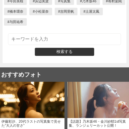
#
今田美桜
#
浜辺美波
#
写真集
#
乃木坂46
#
有村架純
#
橋本環奈
#
小松菜奈
#
吉岡里帆
#
土屋太鳳
#
与田祐希
検索する
おすすめフォト
伊藤彩沙、20代ラストの写真集で見せ
【話題】乃木坂46・金川紗耶1st写真
た“大人の甘さ”
集、ランジェリーカット公開！