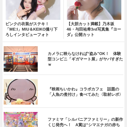
ピンクの衣装がステキ！
【大胆カット満載】乃木坂
「ME:I」MIU＆KEIKO撮り下
46・与田祐希3rd写真集『ヨー
ろしインタビューフォト
ダ』公開カット
カメラに映らなければ“盗み”OK！ 体験
型コンビニ「ギガマート展」がヤバすぎた
ｗ
『映画ちいかわ』コラボカフェ 話題の
「人魚の煮付け」食べてみた〈取材レポ〉
ファミマ「シルバニアファミリー」の新作
くじ発売へ！ A賞は“シマエナガの赤ち