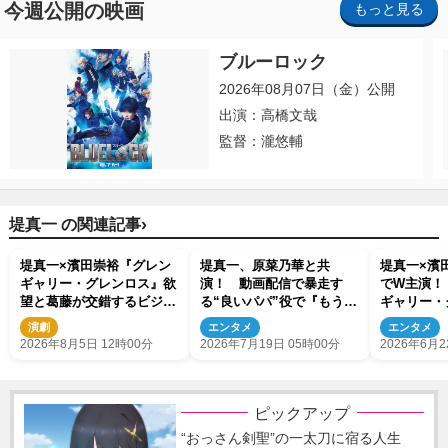
今週公開の映画
もっと見る
ブルーロック
2026年08月07日（金）公開
出演：高橋文哉
監督：瀧悠輔
›
堤真一 の関連記事
堤真一×濱田崇裕『グレン
堤真一、原菜乃華と共
堤真一×濱
ギャリー・グレンロス』欲
演！ 動画配信で暴走す
でW主演！
望と葛藤が交錯するビジュ
る“良いパパ”役で『もうパ
ギャリー・
アル公開
パ！』出演決定
演決定
演劇
エンタメ
エンタメ
2026年8月5日 12時00分
2026年7月19日 05時00分
2026年6月2
ピックアップ
“おっさん剣聖”の一太刀に宿る人生