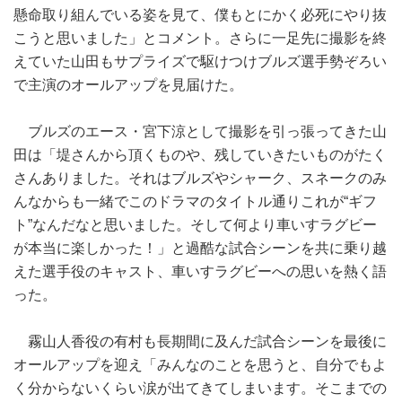
懸命取り組んでいる姿を見て、僕もとにかく必死にやり抜
こうと思いました」とコメント。さらに一足先に撮影を終
えていた山田もサプライズで駆けつけブルズ選手勢ぞろい
で主演のオールアップを見届けた。
ブルズのエース・宮下涼として撮影を引っ張ってきた山
田は「堤さんから頂くものや、残していきたいものがたく
さんありました。それはブルズやシャーク、スネークのみ
んなからも一緒でこのドラマのタイトル通りこれが“ギフ
ト”なんだなと思いました。そして何より車いすラグビー
が本当に楽しかった！」と過酷な試合シーンを共に乗り越
えた選手役のキャスト、車いすラグビーへの思いを熱く語
った。
霧山人香役の有村も長期間に及んだ試合シーンを最後に
オールアップを迎え「みんなのことを思うと、自分でもよ
く分からないくらい涙が出てきてしまいます。そこまでの