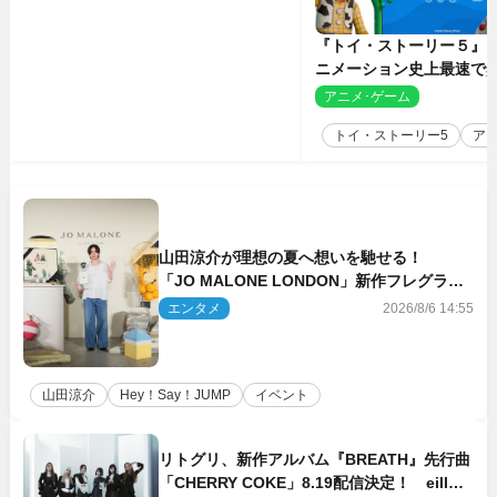
『トイ・ストーリー５』
ニメーション史上最速で興
億円突破 シリーズNo.1
アニメ･ゲーム
2
トイ・ストーリー5
ア
山田涼介が理想の夏へ想いを馳せる！
「JO MALONE LONDON」新作フレグラン
スを体験
エンタメ
2026/8/6 14:55
山田涼介
Hey！Say！JUMP
イベント
リトグリ、新作アルバム『BREATH』先行曲
「CHERRY COKE」8.19配信決定！ eill書