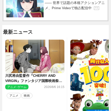
―― 世界で話題の本格アクションアニ
メ、Prime Videoで独占配信中
P R
最新ニュース
川尻将由監督作『CHERRY AND
VIRGIN』ファンタジア国際映画祭・
長編アニメ部門で観客賞・金賞受賞！
アニメ･ゲーム
2026/8/6 16:15
アニメ
映画