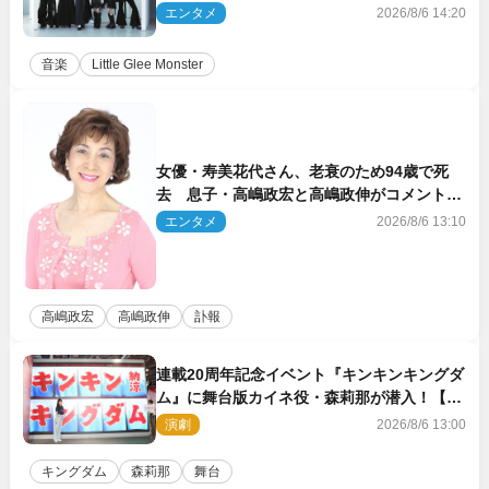
き下ろしのラブソング
エンタメ
2026/8/6 14:20
音楽
Little Glee Monster
女優・寿美花代さん、老衰のため94歳で死
去 息子・高嶋政宏と高嶋政伸がコメント
「いつもユーモアを忘れない明るく優しい母
エンタメ
2026/8/6 13:10
でした」
高嶋政宏
高嶋政伸
訃報
連載20周年記念イベント『キンキンキングダ
ム』に舞台版カイネ役・森莉那が潜入！【密
着レポート】
演劇
2026/8/6 13:00
キングダム
森莉那
舞台