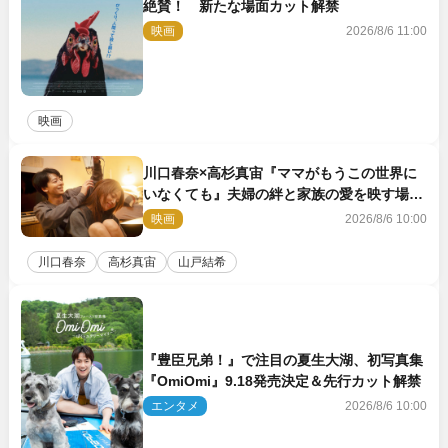
絶賛！ 新たな場面カット解禁
映画
2026/8/6 11:00
映画
川口春奈×高杉真宙『ママがもうこの世界に
いなくても』夫婦の絆と家族の愛を映す場面
写真公開
映画
2026/8/6 10:00
川口春奈
高杉真宙
山戸結希
『豊臣兄弟！』で注目の夏生大湖、初写真集
『OmiOmi』9.18発売決定＆先行カット解禁
エンタメ
2026/8/6 10:00