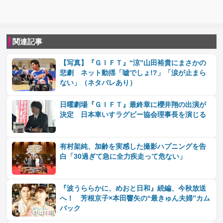
関連記事
【写真】『ＧＩＦＴ』“涼”山田裕貴にまさかの
悲劇 ネット動揺「嘘でしょ!?」「涙が止まら
ない」（ネタバレあり）
日曜劇場『ＧＩＦＴ』最終章に櫻井翔の出演が
決定 日本車いすラグビー協会理事長を演じる
有村架純、加齢を実感した撮影ハプニングを告
白「30過ぎて急に全力疾走って危ない」
『波うららかに、めおと日和』続編、今秋放送
へ！ 芳根京子×本田響矢の“最きゅん夫婦”カム
バック