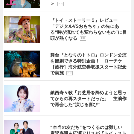
＞
P R
『トイ・ストーリー５』レビュー
「デジタルVSおもちゃ」の先にあ
る“時が流れても変わらないもの”に目
頭が熱くなる
P R
舞台『となりのトトロ』ロンドン公演
を観劇できる特別企画！ ローチケ
［旅行］海外航空券取扱スタート記念
で実施
P R
鎮西寿々歌「お芝居を辞めようと思っ
てからの再スタートだった」 主演作
で再会した“演じる喜び”
“本当の友だち”をつくるのは難しい
唐沢寿明＆広瀬アリスが『トイ・スト