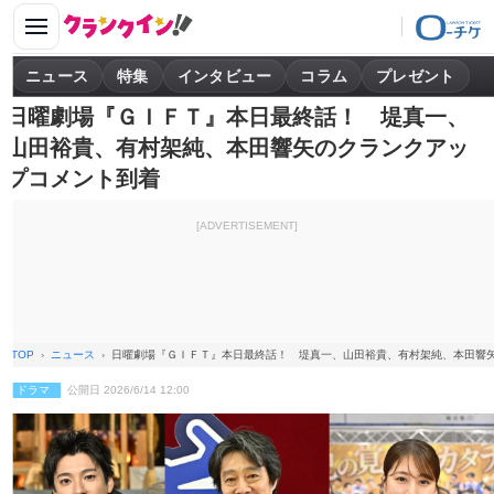
ニュース
特集
インタビュー
コラム
プレゼント
日曜劇場『ＧＩＦＴ』本日最終話！ 堤真一、
山田裕貴、有村架純、本田響矢のクランクアッ
プコメント到着
[ADVERTISEMENT]
TOP
ニュース
日曜劇場『ＧＩＦＴ』本日最終話！ 堤真一、山田裕貴、有村架純、本田響
ドラマ
公開日 2026/6/14 12:00