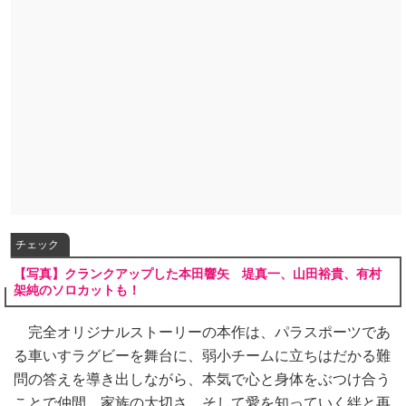
チェック
【写真】クランクアップした本田響矢 堤真一、山田裕貴、有村
架純のソロカットも！
完全オリジナルストーリーの本作は、パラスポーツであ
る車いすラグビーを舞台に、弱小チームに立ちはだかる難
問の答えを導き出しながら、本気で心と身体をぶつけ合う
ことで仲間、家族の大切さ、そして愛を知っていく絆と再