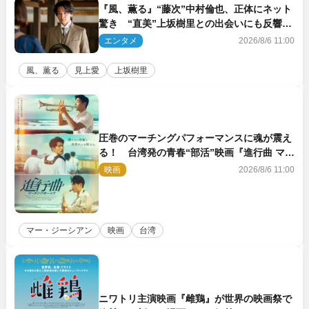
『風、薫る』“藤次”中村倫也、正体にネット
驚き “直美”上坂樹里との出会いにも反響
「力になってくれそう」「仲良くしなよ！」
エンタメ
2026/8/6 11:00
風、薫る
見上愛
上坂樹里
圧巻のマーチングパフォーマンスに魂が震え
る！ 台湾発の青春“部活”映画『進行曲 マー
チングボーイズ』予告解禁
映画
2026/8/6 11:00
マー・ジーシアン
映画
台湾
ニワトリ主演映画『雌鶏』が世界の映画祭で