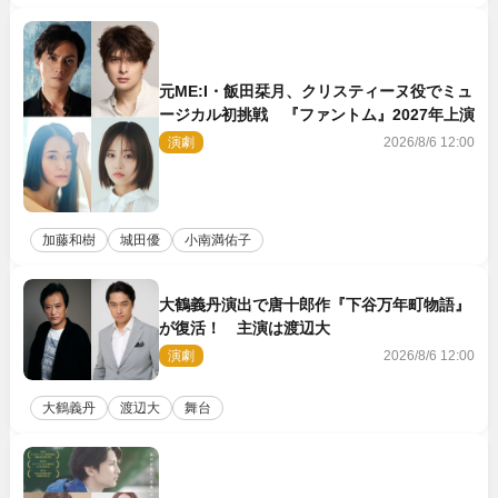
元ME:I・飯田栞月、クリスティーヌ役でミュ
ージカル初挑戦 『ファントム』2027年上演
演劇
2026/8/6 12:00
加藤和樹
城田優
小南満佑子
大鶴義丹演出で唐十郎作『下谷万年町物語』
が復活！ 主演は渡辺大
演劇
2026/8/6 12:00
大鶴義丹
渡辺大
舞台