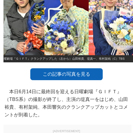
日曜劇場『ＧＩＦＴ』クランクアップした（左から）山田裕貴、堤真一、有村架純（C）TBS
この記事の写真を見る
本日6月14日に最終回を迎える日曜劇場『ＧＩＦＴ』
（TBS系）の撮影が終了し、主演の堤真一をはじめ、山田
裕貴、有村架純、本田響矢のクランクアップカットとコメ
ントが到着した。
[ADVERTISEMENT]