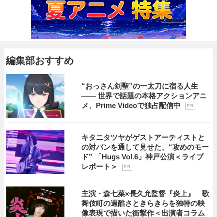
編集部おすすめ
“おっさん剣聖”の一太刀に宿る人生
―― 世界で話題の本格アクションアニ
メ、Prime Videoで独占配信中
P R
キタニタツヤがゲストアーティストと
の対バンを通して見せた、“攻めのモー
ド” 「Hugs Vol.6」神戸公演＜ライブ
レポート＞
P R
主演・森七菜×長久允監督『炎上』 歌
舞伎町の過酷さときらきらを独特の映
像表現で描いた衝撃作＜出演者コラム