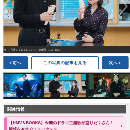
ドラマ『時すでにおスシ!?』第8話 （C）TBS
＜前へ
この写真の記事を見る
次へ＞
関連情報
【HMV＆BOOKS】今期のドラマ主題歌が盛りだくさん！
情報を今すぐチェック＞＞