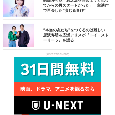
鎮西寿々歌「お芝居を辞めようと思っ
てからの再スタートだった」 主演作
で再会した“演じる喜び”
“本当の友だち”をつくるのは難しい
唐沢寿明＆広瀬アリスが『トイ・スト
ーリー５』を語る
[ADVERTISEMENT]