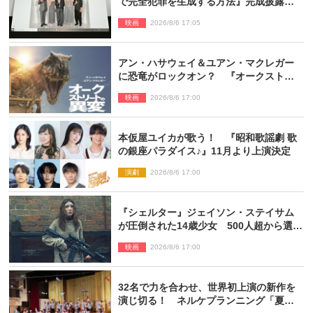
で完全犯罪を生成する方法』完成披露に
登壇！ それぞれのAI活用術も発表
映画
2026/8/6 17:05
アン・ハサウェイ＆ユアン・マクレガー
に恐竜がロックオン？ 『オークストリ
ートの異変』新ビジュアル＆本編映像初
映画
2026/8/6 17:00
解禁
本仮屋ユイカが歌う！ 『昭和歌謡劇 歌
の銀座パラダイス♪』11月より上演決定
演劇
2026/8/6 17:00
『シェルター』ジェイソン・ステイサム
が圧倒された14歳少女 500人超から選出
された新鋭ボディ・レイ・ブレスナック
映画
2026/8/6 17:00
とは
32名で力を合わせ、世界初上演の新作を
演じ切る！ ネルケプランニング「夏休