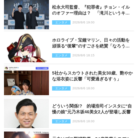
松永大司監督、『犯罪者』チョン・イル
のオファー理由は？ 「滝川というキャ
ラクターに出会えたことは本当に運が良
エンタメ
2026/8/6 19:00
かった」
ホロライブ・宝鐘マリン、日々の活動を
頑張る“後輩”のすごさを絶賛「なろう系
主人公まである」
エンタメ
2026/8/6 18:15
5社からスカウトされた美女30歳、艶やか
な浴衣姿に反響「可愛過ぎるすぅ」
エンタメ
2026/8/6 18:00
どういう関係!? 的場浩司インスタに“自
慢の娘”元乃木坂46美女2人が登場し反響
エンタメ
2026/8/6 18:00