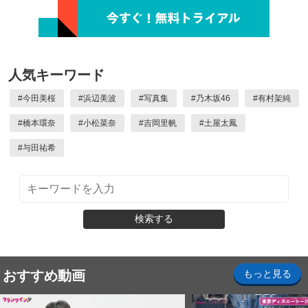
人気キーワード
#
今田美桜
#
浜辺美波
#
写真集
#
乃木坂46
#
有村架純
#
橋本環奈
#
小松菜奈
#
吉岡里帆
#
土屋太鳳
#
与田祐希
検索する
おすすめ動画
もっと見る