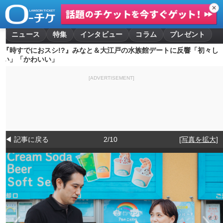
✕
ニュース
特集
インタビュー
コラム
プレゼント
『時すでにおスシ!?』みなと＆大江戸の水族館デートに反響「初々し
い」「かわいい」
[ADVERTISEMENT]
◀ 記事に戻る
2/10
[写真を拡大]