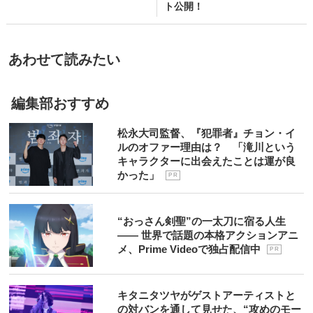
ト公開！
あわせて読みたい
編集部おすすめ
松永大司監督、『犯罪者』チョン・イ
ルのオファー理由は？ 「滝川という
キャラクターに出会えたことは運が良
かった」
P R
“おっさん剣聖”の一太刀に宿る人生
―― 世界で話題の本格アクションアニ
メ、Prime Videoで独占配信中
P R
キタニタツヤがゲストアーティストと
の対バンを通して見せた、“攻めのモー