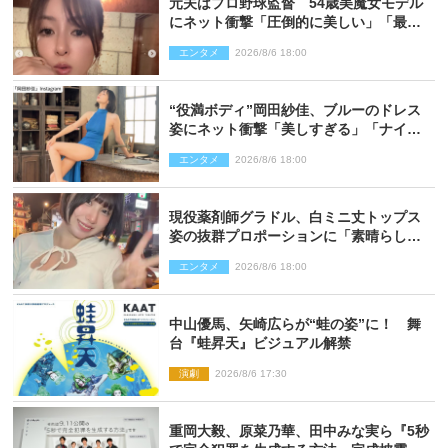
元夫はプロ野球監督 54歳美魔女モデル
にネット衝撃「圧倒的に美しい」「最強
クラス」「うっとり」
エンタメ
2026/8/6 18:00
“役満ボディ”岡田紗佳、ブルーのドレス
姿にネット衝撃「美しすぎる」「ナイ
ス」
エンタメ
2026/8/6 18:00
現役薬剤師グラドル、白ミニ丈トップス
姿の抜群プロポーションに「素晴らしす
ぎる」「すっっっご！」とネット絶賛
エンタメ
2026/8/6 18:00
中山優馬、矢崎広らが“蛙の姿”に！ 舞
台『蛙昇天』ビジュアル解禁
演劇
2026/8/6 17:30
重岡大毅、原菜乃華、田中みな実ら『5秒