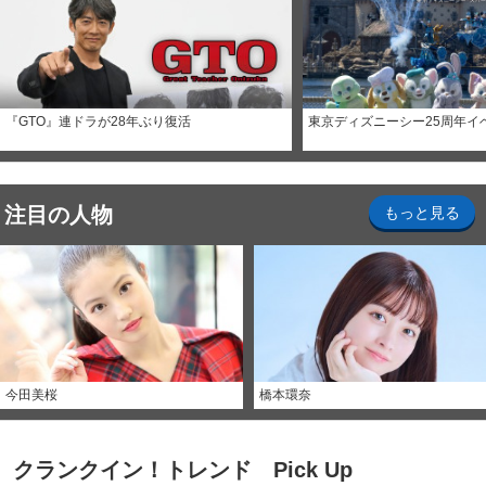
『GTO』連ドラが28年ぶり復活
東京ディズニーシー25周年イ
注目の人物
もっと見る
今田美桜
橋本環奈
クランクイン！トレンド Pick Up