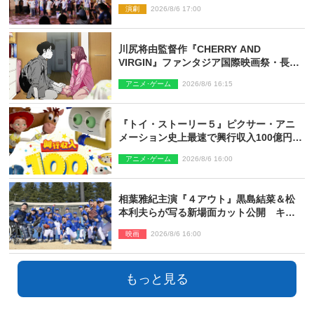
み！オン・ワークショップ2026」レポー
演劇
2026/8/6 17:00
ト【最終日】
川尻将由監督作『CHERRY AND
VIRGIN』ファンタジア国際映画祭・長編
アニメ部門で観客賞・金賞受賞！
アニメ･ゲーム
2026/8/6 16:15
『トイ・ストーリー５』ピクサー・アニ
メーション史上最速で興行収入100億円突
破 シリーズNo.1興収が目前
アニメ･ゲーム
2026/8/6 16:00
相葉雅紀主演『４アウト』黒島結菜＆松
本利夫らが写る新場面カット公開 キャ
スト登壇イベントも決定
映画
2026/8/6 16:00
もっと見る