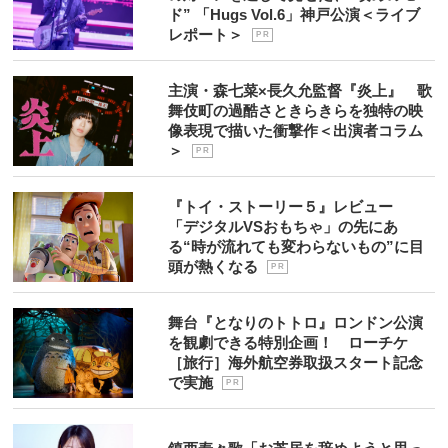
ド” 「Hugs Vol.6」神戸公演＜ライブ
レポート＞
P R
主演・森七菜×長久允監督『炎上』 歌
舞伎町の過酷さときらきらを独特の映
像表現で描いた衝撃作＜出演者コラム
＞
P R
『トイ・ストーリー５』レビュー
「デジタルVSおもちゃ」の先にあ
る“時が流れても変わらないもの”に目
頭が熱くなる
P R
舞台『となりのトトロ』ロンドン公演
を観劇できる特別企画！ ローチケ
［旅行］海外航空券取扱スタート記念
で実施
P R