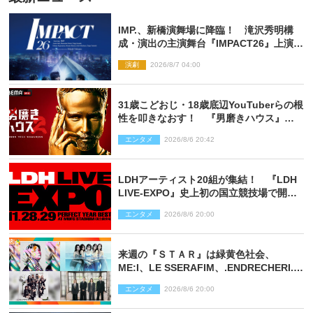
IMP.、新橋演舞場に降臨！ 滝沢秀明構
成・演出の主演舞台『IMPACT26』上演決
定
演劇
2026/8/7 04:00
31歳こどおじ・18歳底辺YouTuberらの根
性を叩きなおす！ 『男磨きハウス』第2
弾コーチ陣発表
エンタメ
2026/8/6 20:42
LDHアーティスト20組が集結！ 『LDH
LIVE‐EXPO』史上初の国立競技場で開催
決定
エンタメ
2026/8/6 20:00
来週の『ＳＴＡＲ』は緑黄色社会、
ME:I、LE SSERAFIM、.ENDRECHERI.が
話題曲をパフォーマンス！
エンタメ
2026/8/6 20:00