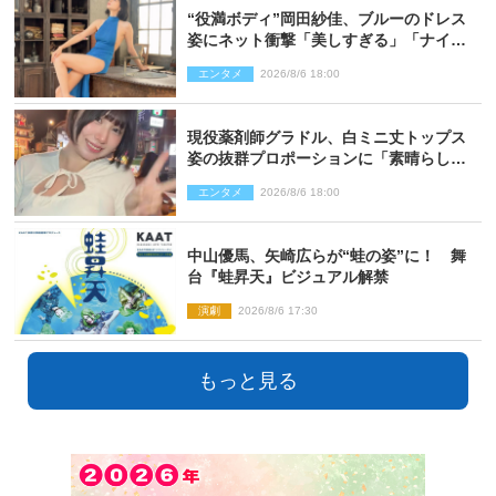
“役満ボディ”岡田紗佳、ブルーのドレス
姿にネット衝撃「美しすぎる」「ナイ
ス」
エンタメ
2026/8/6 18:00
現役薬剤師グラドル、白ミニ丈トップス
姿の抜群プロポーションに「素晴らしす
ぎる」「すっっっご！」とネット絶賛
エンタメ
2026/8/6 18:00
中山優馬、矢崎広らが“蛙の姿”に！ 舞
台『蛙昇天』ビジュアル解禁
演劇
2026/8/6 17:30
もっと見る