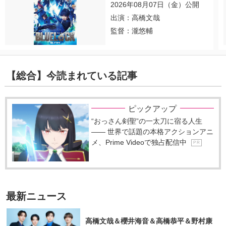
2026年08月07日（金）公開
出演：高橋文哉
監督：瀧悠輔
【総合】今読まれている記事
ピックアップ
“おっさん剣聖”の一太刀に宿る人生
―― 世界で話題の本格アクションアニ
メ、Prime Videoで独占配信中
P R
最新ニュース
高橋文哉＆櫻井海音＆高橋恭平＆野村康