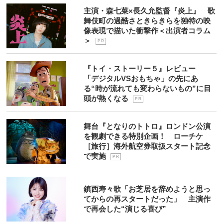
主演・森七菜×長久允監督『炎上』 歌
舞伎町の過酷さときらきらを独特の映
像表現で描いた衝撃作＜出演者コラム
＞
P R
『トイ・ストーリー５』レビュー
「デジタルVSおもちゃ」の先にあ
る“時が流れても変わらないもの”に目
頭が熱くなる
P R
舞台『となりのトトロ』ロンドン公演
を観劇できる特別企画！ ローチケ
［旅行］海外航空券取扱スタート記念
で実施
P R
鎮西寿々歌「お芝居を辞めようと思っ
てからの再スタートだった」 主演作
で再会した“演じる喜び”