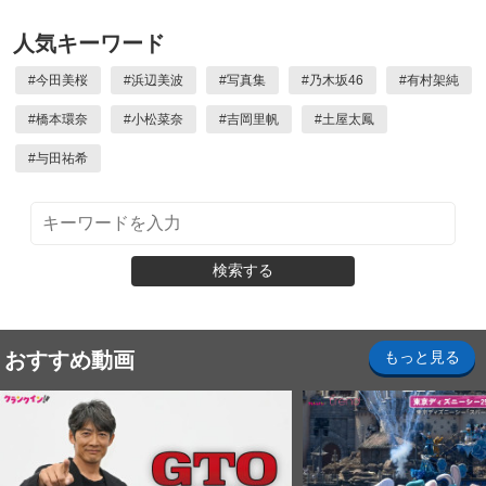
人気キーワード
#
今田美桜
#
浜辺美波
#
写真集
#
乃木坂46
#
有村架純
#
橋本環奈
#
小松菜奈
#
吉岡里帆
#
土屋太鳳
#
与田祐希
検索する
おすすめ動画
もっと見る