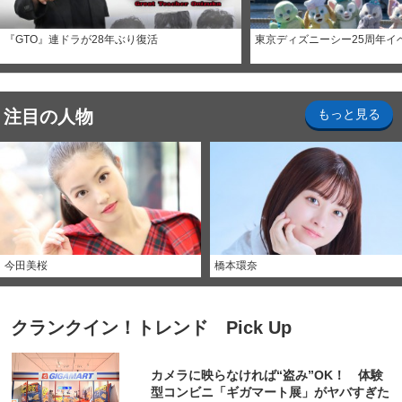
『GTO』連ドラが28年ぶり復活
東京ディズニーシー25周年イ
注目の人物
もっと見る
今田美桜
橋本環奈
クランクイン！トレンド Pick Up
カメラに映らなければ“盗み”OK！ 体験
型コンビニ「ギガマート展」がヤバすぎた