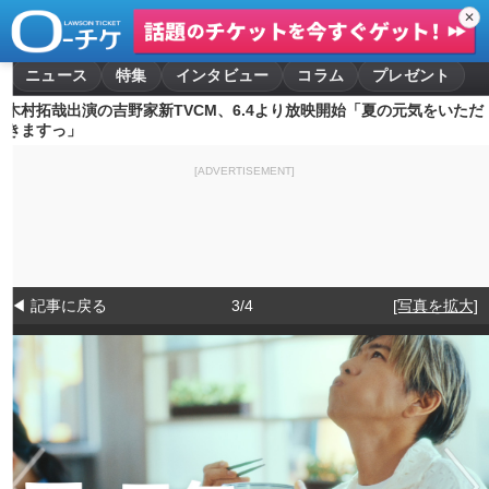
✕
ニュース
特集
インタビュー
コラム
プレゼント
木村拓哉出演の吉野家新TVCM、6.4より放映開始「夏の元気をいただ
きますっ」
[ADVERTISEMENT]
◀ 記事に戻る
3/4
[写真を拡大]