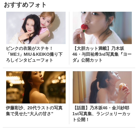
おすすめフォト
ピンクの衣装がステキ！
【大胆カット満載】乃木坂
「ME:I」MIU＆KEIKO撮り下
46・与田祐希3rd写真集『ヨー
ろしインタビューフォト
ダ』公開カット
伊藤彩沙、20代ラストの写真
【話題】乃木坂46・金川紗耶
集で見せた“大人の甘さ”
1st写真集、ランジェリーカッ
ト公開！