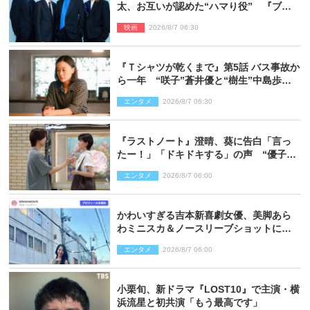
太、お互いが認めた“ハマり役” 『ブル
ーロック』で築いた最高のチームワーク
映画
2026/8/7 06:30
『Ｔシャツが乾くまで』第5話 バス事故か
ら一年 “咲子”蒼井優と“樹生”中島歩は
心を許しあえる関係に
エンタメ
2026/8/7 06:30
『ラストノート』澄晴、葵に告白「言っ
たー！」「ドキドキする」の声 “優子劇
場”も話題
エンタメ
2026/8/7 06:00
かわいすぎる吉本新喜劇女優、美脚あら
わミニスカ＆ノースリーブショットに反
響
エンタメ
2026/8/7 06:00
小栗旬、新ドラマ『LOST10』で主演・横
浜流星と初共演「もう最高です」