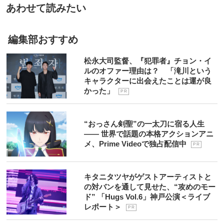
あわせて読みたい
編集部おすすめ
松永大司監督、『犯罪者』チョン・イ
ルのオファー理由は？ 「滝川という
キャラクターに出会えたことは運が良
かった」
P R
“おっさん剣聖”の一太刀に宿る人生
―― 世界で話題の本格アクションアニ
メ、Prime Videoで独占配信中
P R
キタニタツヤがゲストアーティストと
の対バンを通して見せた、“攻めのモー
ド” 「Hugs Vol.6」神戸公演＜ライブ
レポート＞
P R