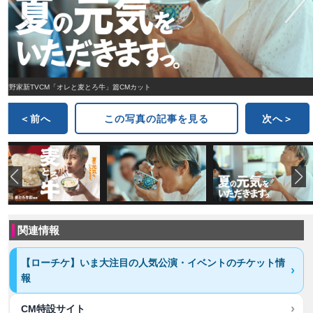
吉野家新TVCM「オレと麦とろ牛」篇CMカット
＜前へ
この写真の記事を見る
次へ＞
関連情報
【ローチケ】いま大注目の人気公演・イベントのチケット情
報
CM特設サイト