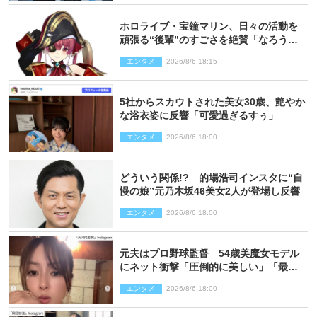
ホロライブ・宝鐘マリン、日々の活動を
頑張る“後輩”のすごさを絶賛「なろう系
主人公まである」
エンタメ
2026/8/6 18:15
5社からスカウトされた美女30歳、艶やか
な浴衣姿に反響「可愛過ぎるすぅ」
エンタメ
2026/8/6 18:00
どういう関係!? 的場浩司インスタに“自
慢の娘”元乃木坂46美女2人が登場し反響
エンタメ
2026/8/6 18:00
元夫はプロ野球監督 54歳美魔女モデル
にネット衝撃「圧倒的に美しい」「最強
クラス」「うっとり」
エンタメ
2026/8/6 18:00