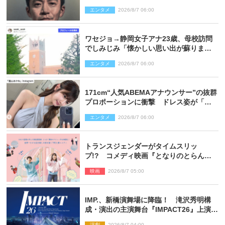
エンタメ
2026/8/7 06:00
ワセジョ→静岡女子アナ23歳、母校訪問
でしみじみ「懐かしい思い出が蘇りまし
た」
エンタメ
2026/8/7 06:00
171cm“人気ABEMAアナウンサー”の抜群
プロポーションに衝撃 ドレス姿が「美
しい」「品がありすぎる」
エンタメ
2026/8/7 06:00
トランスジェンダーがタイムスリッ
プ!? コメディ映画『となりのとらんす
少女ちゃん』11.7公開決定
映画
2026/8/7 05:00
IMP.、新橋演舞場に降臨！ 滝沢秀明構
成・演出の主演舞台『IMPACT26』上演決
定
演劇
2026/8/7 04:00