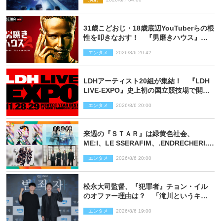
31歳こどおじ・18歳底辺YouTuberらの根
性を叩きなおす！ 『男磨きハウス』第2
弾コーチ陣発表
エンタメ
2026/8/6 20:42
LDHアーティスト20組が集結！ 『LDH
LIVE‐EXPO』史上初の国立競技場で開催
決定
エンタメ
2026/8/6 20:00
来週の『ＳＴＡＲ』は緑黄色社会、
ME:I、LE SSERAFIM、.ENDRECHERI.が
話題曲をパフォーマンス！
エンタメ
2026/8/6 20:00
松永大司監督、『犯罪者』チョン・イル
のオファー理由は？ 「滝川というキャ
ラクターに出会えたことは本当に運が良
エンタメ
2026/8/6 19:00
かった」