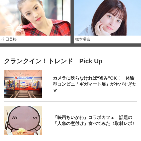
今田美桜
橋本環奈
クランクイン！トレンド Pick Up
カメラに映らなければ“盗み”OK！ 体験
型コンビニ「ギガマート展」がヤバすぎた
ｗ
『映画ちいかわ』コラボカフェ 話題の
「人魚の煮付け」食べてみた〈取材レポ〉