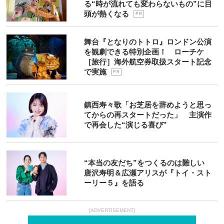
る“時が流れても変わらないもの”に目
頭が熱くなる
P R
舞台『となりのトトロ』ロンドン公演
を観劇できる特別企画！ ローチケ
［旅行］海外航空券取扱スタート記念
で実施
P R
鎮西寿々歌「お芝居を辞めようと思っ
てからの再スタートだった」 主演作
で再会した“演じる喜び”
“本当の友だち”をつくるのは難しい
唐沢寿明＆広瀬アリスが『トイ・スト
ーリー５』を語る
[ADVERTISEMENT]