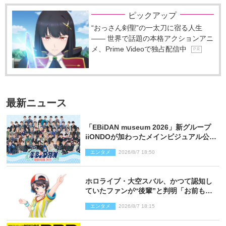
ピックアップ
“おっさん剣聖”の一太刀に宿る人生
―― 世界で話題の本格アクションアニ
メ、Prime Videoで独占配信中
P R
最新ニュース
「EBiDAN museum 2026」新グループ
iiONDOが加わったメインビジュアル公
開！ 開催記念グッズラインナップも
エンタメ
2026/8/7 18:50
ホロライブ・大空スバル、かつて認知し
ていたファンが“後輩”と判明「お前もし
かしてあのときの？」
エンタメ
2026/8/7 18:15