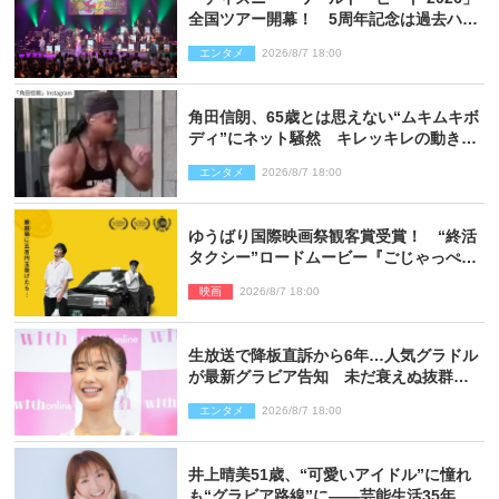
全国ツアー開幕！ 5周年記念は過去ハイ
ライト＆クルーズ旅を大満喫！【潜入レ
エンタメ
2026/8/7 18:00
ポート】
角田信朗、65歳とは思えない“ムキムキボ
ディ”にネット騒然 キレッキレの動きを
披露
エンタメ
2026/8/7 18:00
ゆうばり国際映画祭観客賞受賞！ “終活
タクシー”ロードムービー『ごじゃっぺタ
クシー』10月公開＆予告解禁
映画
2026/8/7 18:00
生放送で降板直訴から6年…人気グラドル
が最新グラビア告知 未だ衰えぬ抜群ス
タイルに反響
エンタメ
2026/8/7 18:00
井上晴美51歳、“可愛いアイドル”に憧れ
も“グラビア路線”に――芸能生活35年を