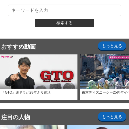
検索する
おすすめ動画
もっと見る
『GTO』連ドラが28年ぶり復活
東京ディズニーシー25周年イ
注目の人物
もっと見る