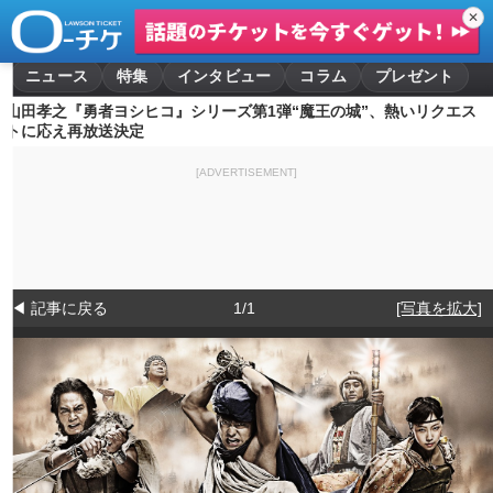
✕
ニュース
特集
インタビュー
コラム
プレゼント
山田孝之『勇者ヨシヒコ』シリーズ第1弾“魔王の城”、熱いリクエス
トに応え再放送決定
[ADVERTISEMENT]
◀ 記事に戻る
1/1
[写真を拡大]