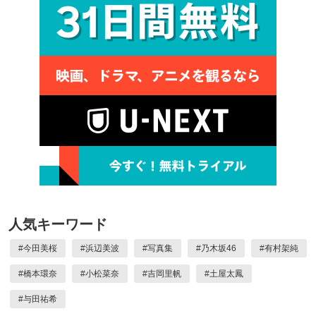
人気キーワード
#
今田美桜
#
浜辺美波
#
写真集
#
乃木坂46
#
有村架純
#
橋本環奈
#
小松菜奈
#
吉岡里帆
#
土屋太鳳
#
与田祐希