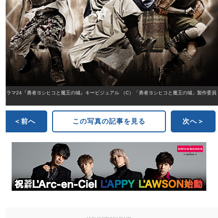
ドラマ24『勇者ヨシヒコと魔王の城』キービジュアル （C）「勇者ヨシヒコと魔王の城」製作委員
会
＜前へ
この写真の記事を見る
次へ＞