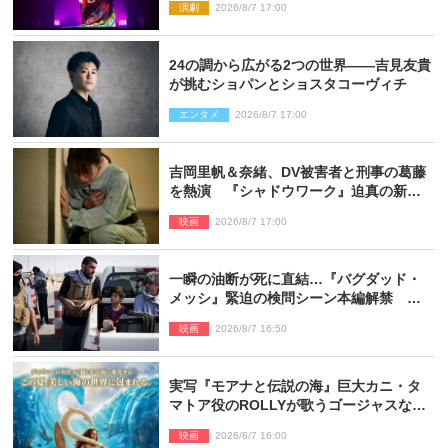
演劇
2026/8/7 17:00
24の調から広がる2つの世界――吉見友貴
が挑むショパンとショスタコーヴィチ
エンタメ
2026/8/7 17:00
吉岡里帆＆奈緒、DV被害者と刑事の葛藤
を熱演 『シャドウワーク』迫真の新場
面写真公開
映画
2026/8/7 17:00
一瞬の油断が死に直結…『バグダッド・
メッシ』緊迫の検問シーン本編解禁 監
督メッセージも到着
映画
2026/8/7 16:50
実写『モアナと伝説の海』巨大カニ・タ
マトア役のROLLYが歌うゴージャスな劇
中歌「シャイニー」本編映像解禁
映画
2026/8/7 16:00