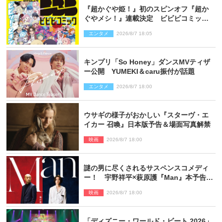
『超かぐや姫！』初のスピンオフ『超か
ぐやメシ！』連載決定 ビビビコミック
創刊で31作品一挙公開
エンタメ
2026/8/7 18:05
キンプリ「So Honey」ダンスMVティザ
ー公開 YUMEKI＆caru振付が話題
エンタメ
2026/8/7 18:00
ウサギの様子がおかしい『スターヴ・エ
イカー 召喚』日本版予告＆場面写真解禁
映画
2026/8/7 18:00
謎の男に尽くされるサスペンスコメディ
ー！ 宇野祥平×萩原護『Man』本予告＆
新ビジュアル解禁
映画
2026/8/7 18:00
「ディズニー・ワールド・ビート 2026」