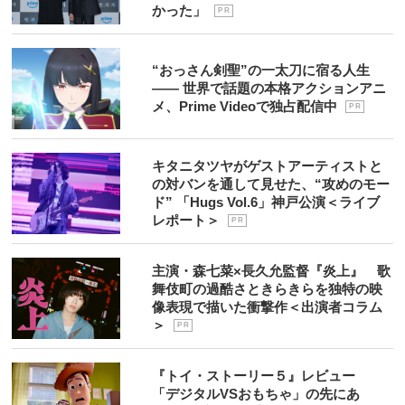
かった」
P R
“おっさん剣聖”の一太刀に宿る人生
―― 世界で話題の本格アクションアニ
メ、Prime Videoで独占配信中
P R
キタニタツヤがゲストアーティストと
の対バンを通して見せた、“攻めのモー
ド” 「Hugs Vol.6」神戸公演＜ライブ
レポート＞
P R
主演・森七菜×長久允監督『炎上』 歌
舞伎町の過酷さときらきらを独特の映
像表現で描いた衝撃作＜出演者コラム
＞
P R
『トイ・ストーリー５』レビュー
「デジタルVSおもちゃ」の先にあ