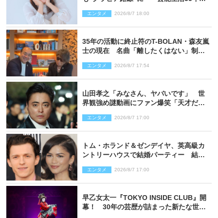
赤裸々に語る 27年ぶりに写真集発売
エンタメ
2026/8/7 18:00
35年の活動に終止符のT-BOLAN・森友嵐
士の現在 名曲「離したくはない」制作
秘話も
エンタメ
2026/8/7 17:54
山田孝之「みなさん、ヤバいです」 世
界観強め謎動画にファン爆笑「天才だ
わ」
エンタメ
2026/8/7 17:00
トム・ホランド＆ゼンデイヤ、英高級カ
ントリーハウスで結婚パーティー 結婚
指輪を身に着けたトムも初キャッチ
エンタメ
2026/8/7 17:00
早乙女太一『TOKYO INSIDE CLUB』開
幕！ 30年の芸歴が詰まった新たな世界
観