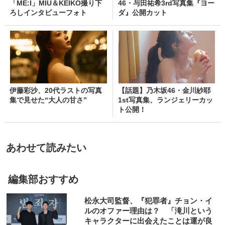
「ME:I」MIU＆KEIKO撮り下
46・与田祐希3rd写真集『ヨー
ろしインタビューフォト
ダ』公開カット
伊藤彩沙、20代ラストの写真
【話題】乃木坂46・金川紗耶
集で見せた“大人の甘さ”
1st写真集、ランジェリーカッ
ト公開！
あわせて読みたい
編集部おすすめ
松永大司監督、『犯罪者』チョン・イ
ルのオファー理由は？ 「滝川という
キャラクターに出会えたことは運が良