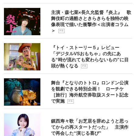
主演・森七菜×長久允監督『炎上』 歌
舞伎町の過酷さときらきらを独特の映
像表現で描いた衝撃作＜出演者コラム
＞
P R
『トイ・ストーリー５』レビュー
「デジタルVSおもちゃ」の先にあ
る“時が流れても変わらないもの”に目
頭が熱くなる
P R
舞台『となりのトトロ』ロンドン公演
を観劇できる特別企画！ ローチケ
［旅行］海外航空券取扱スタート記念
で実施
P R
鎮西寿々歌「お芝居を辞めようと思っ
てからの再スタートだった」 主演作
で再会した“演じる喜び”