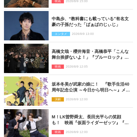
映画
2026/8/9 15:00
中島歩、“教科書にも載っている”有名文
豪の子孫だった「ばぁばのじぃじ」
エンタメ
2026/8/9 13:00
高橋文哉・櫻井海音・高橋恭平「こんな
舞台挨拶ないよ！」『ブルーロック』自
由すぎるイベントレポート
映画
2026/8/9 12:05
坂本冬美が武家の娘に！ 『歌手生活40
周年記念公演 ～今日から明日へ～』メイ
ンビジュアル公開
演劇
2026/8/9 12:00
M！LK曽野舜太、長田光平らの笑顔
も！ 映画『仮面ライダーゼッツ』『超
宇宙刑事ギャバン インフィニティ』オフ
映画
2026/8/9 12:00
ショット到着