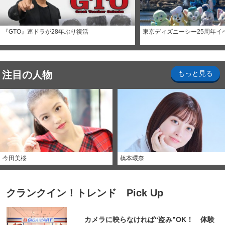
『GTO』連ドラが28年ぶり復活
東京ディズニーシー25周年イ
注目の人物
もっと見る
今田美桜
橋本環奈
クランクイン！トレンド Pick Up
カメラに映らなければ“盗み”OK！ 体験