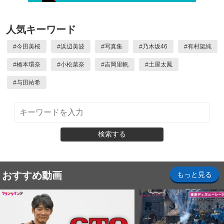
人気キーワード
#
今田美桜
#
浜辺美波
#
写真集
#
乃木坂46
#
有村架純
#
橋本環奈
#
小松菜奈
#
吉岡里帆
#
土屋太鳳
#
与田祐希
検索する
おすすめ動画
もっと見る