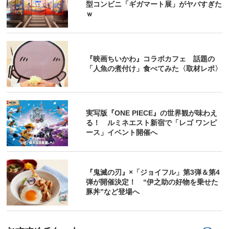
型コンビニ「ギガマート展」がヤバすぎた
ｗ
『映画ちいかわ』コラボカフェ 話題の
「人魚の煮付け」食べてみた〈取材レポ〉
実写版『ONE PIECE』の世界観が味わえ
る！ ルミネエスト新宿で「レゴ ワンピ
ース」イベント開催へ
『鬼滅の刃』×「ジョイフル」第3弾＆第4
弾が開催決定！ “伊之助の好物を乗せた
豚丼”など登場へ