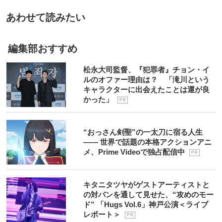
あわせて読みたい
編集部おすすめ
松永大司監督、『犯罪者』チョン・イ
ルのオファー理由は？ 「滝川という
キャラクターに出会えたことは運が良
かった」
P R
“おっさん剣聖”の一太刀に宿る人生
―― 世界で話題の本格アクションアニ
メ、Prime Videoで独占配信中
P R
キタニタツヤがゲストアーティストと
の対バンを通して見せた、“攻めのモー
ド” 「Hugs Vol.6」神戸公演＜ライブ
レポート＞
P R