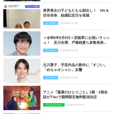
美男美女の子どもたちも顔出し！ HG＆
住谷杏奈、結婚記念日を祝福
エンタメ
2026/8/9 11:30
＜令和8年8月8日＞芸能界にお祝いラッシ
ュ！ 及川光博、戸塚純貴ら多数発表結
婚
エンタメ
2026/8/9 11:00
北川景子、手芸作品の新作に「すごい」
「めちゃオシャレ」反響
エンタメ
2026/8/9 11:00
アニメ『薬屋のひとりごと』1期・2期全
話がTVerで期間限定無料配信決定
アニメ･ゲーム
2026/8/9 09:00