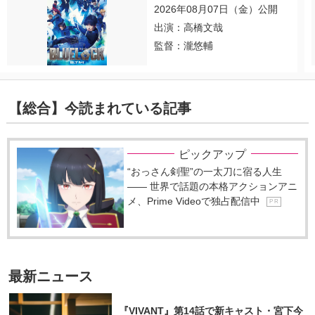
2026年08月07日（金）公開
出演：高橋文哉
監督：瀧悠輔
【総合】今読まれている記事
ピックアップ
“おっさん剣聖”の一太刀に宿る人生
―― 世界で話題の本格アクションアニ
メ、Prime Videoで独占配信中
P R
最新ニュース
『VIVANT』第14話で新キャスト・宮下今