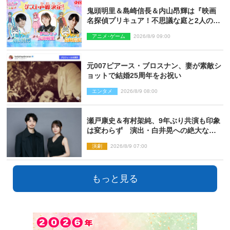
鬼頭明里＆島崎信長＆内山昂輝は『映画
名探偵プリキュア！不思議な庭と2人の秘
密』ゲスト声優に決定
アニメ･ゲーム
2026/8/9 09:00
元007ピアース・ブロスナン、妻が素敵シ
ョットで結婚25周年をお祝い
エンタメ
2026/8/9 08:00
瀬戸康史＆有村架純、9年ぶり共演も印象
は変わらず 演出・白井晃への絶大なる
信頼を胸に舞台『キュー』に挑む
演劇
2026/8/9 07:00
もっと見る