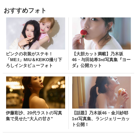
おすすめフォト
ピンクの衣装がステキ！
【大胆カット満載】乃木坂
「ME:I」MIU＆KEIKO撮り下
46・与田祐希3rd写真集『ヨー
ろしインタビューフォト
ダ』公開カット
伊藤彩沙、20代ラストの写真
【話題】乃木坂46・金川紗耶
集で見せた“大人の甘さ”
1st写真集、ランジェリーカッ
ト公開！