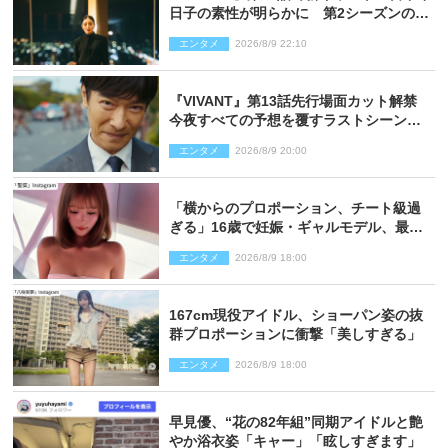
日子の素性が明らかに 第2シーズンのキ
ーパーソンの1人
エンタメ
2026/8/9 22:10
『VIVANT』第13話先行場面カット解禁
今夜すべての予想を覆すラストシーン
が…
エンタメ
2026/8/9 20:00
「横からのプロポーション、チート級過
ぎる」16歳で妊娠・ギャルモデル、最新
投稿にネット衝撃「美しすぎる」
エンタメ
2026/8/9 18:00
167cm現役アイドル、ショーパン姿の抜
群プロポーションに衝撃「美しすぎる」
エンタメ
2026/8/9 18:00
早見優、“花の82年組”同期アイドルと艶
やか浴衣姿「キャー」「眩しすぎます」