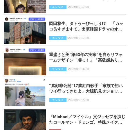
エンタメ
2026/8/9 17:30
岡田将生、タトゥーびっしり!? 「カッ
コ良すぎますて」出演韓国ドラマのオフ
ショ多数公開
エンタメ
2026/8/9 17:00
重盛さと美“築53年の実家”を自らリフォ
ームデザイン「凄っ！」「高級感ありま
くり」
エンタメ
2026/8/9 16:30
“素顔非公開”17歳紅白歌手「家族で初ハ
ワイ行ってきたよ」大胆肌見せショット
公開
エンタメ
2026/8/9 15:30
『Michael／マイケル』父ジョセフを演じ
たコールマン・ドミンゴ、特殊メイクに2
時間半かかっていた