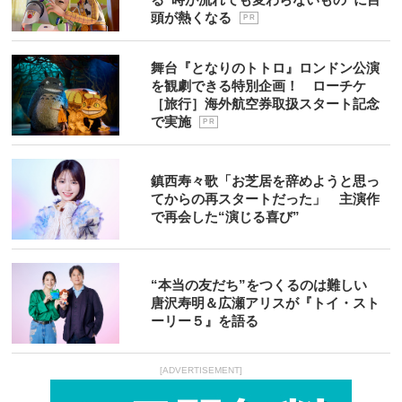
頭が熱くなる
P R
舞台『となりのトトロ』ロンドン公演
を観劇できる特別企画！ ローチケ
［旅行］海外航空券取扱スタート記念
で実施
P R
鎮西寿々歌「お芝居を辞めようと思っ
てからの再スタートだった」 主演作
で再会した“演じる喜び”
“本当の友だち”をつくるのは難しい
唐沢寿明＆広瀬アリスが『トイ・スト
ーリー５』を語る
[ADVERTISEMENT]