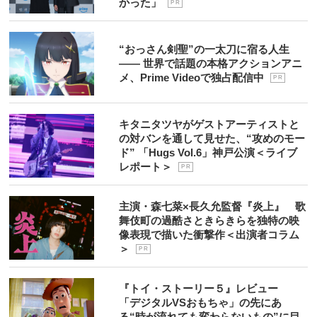
かった」
P R
“おっさん剣聖”の一太刀に宿る人生
―― 世界で話題の本格アクションアニ
メ、Prime Videoで独占配信中
P R
キタニタツヤがゲストアーティストと
の対バンを通して見せた、“攻めのモー
ド” 「Hugs Vol.6」神戸公演＜ライブ
レポート＞
P R
主演・森七菜×長久允監督『炎上』 歌
舞伎町の過酷さときらきらを独特の映
像表現で描いた衝撃作＜出演者コラム
＞
P R
『トイ・ストーリー５』レビュー
「デジタルVSおもちゃ」の先にあ
る“時が流れても変わらないもの”に目