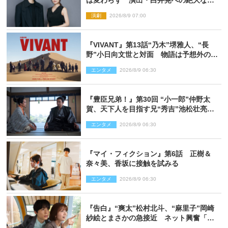
は変わらず 演出・白井晃への絶大なる
信頼を胸に舞台『キュー』に挑む
演劇
2026/8/9 07:00
『VIVANT』第13話“乃木”堺雅人、“長
野”小日向文世と対面 物語は予想外の展
開へ
エンタメ
2026/8/9 06:30
『豊臣兄弟！』第30回 “小一郎”仲野太
賀、天下人を目指す兄“秀吉”池松壮亮
と“清須会議”へ
エンタメ
2026/8/9 06:30
『マイ・フィクション』第6話 正樹＆
奈々美、香坂に接触を試みる
エンタメ
2026/8/9 06:30
『告白』“爽太”松村北斗、“麻里子”岡崎
紗絵とまさかの急接近 ネット興奮「そ
の反応は」「いいの!?」（ネタバレあ