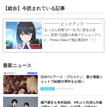
【総合】今読まれている記事
ピックアップ
“おっさん剣聖”の一太刀に宿る人生
―― 世界で話題の本格アクションアニ
メ、Prime Videoで独占配信中
P R
最新ニュース
元007ピアース・ブロスナン、妻が素敵シ
ョットで結婚25周年をお祝い
エンタメ
2026/8/9 08:00
瀬戸康史＆有村架純、9年ぶり共演も印象