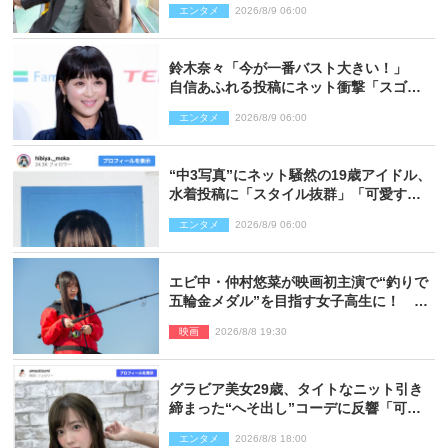
エンタメ
2026/8/9 06:00
り）
鈴木奈々「今が一番バスト大きい！」
自信あふれる投稿にネット衝撃「スゴ
イ」「写真集を出して欲しい」
エンタメ
2026/8/9 06:00
“中3写真”にネット騒然の19歳アイドル、
水着投稿に「スタイル抜群」「可愛すぎ
る」と絶賛の声
エンタメ
2026/8/9 06:00
エビ中・仲村悠菜が映画初主演で“釣りで
五輪金メダル”を目指す女子高生に！ 映
画『つりこまち』今秋公開
映画
2026/8/8 19:30
グラビア美女29歳、タイトなニット引き
締まった“へそ出し”コーデに反響「可愛
い過ぎる」
エンタメ
2026/8/8 18:00