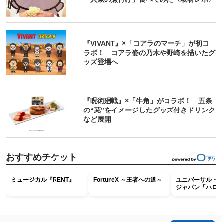
『VIVANT』×「コアラのマーチ」が初コ
ラボ！ コアラ姿の乃木や野崎を描いたグ
ッズ登場へ
『呪術廻戦』×「牛角」がコラボ！ 五条
の“茈”をイメージしたグッズ付きドリンク
など展開
おすすめチケット
ミュージカル『RENT』
FortuneX ～王者への道～
ユニバーサル・
ジャパン「ハロ
ホラー・ナイト 
ナイト～パス」