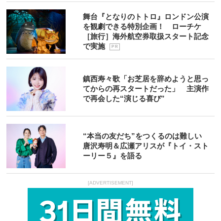
舞台『となりのトトロ』ロンドン公演
を観劇できる特別企画！ ローチケ
［旅行］海外航空券取扱スタート記念
で実施
P R
鎮西寿々歌「お芝居を辞めようと思っ
てからの再スタートだった」 主演作
で再会した“演じる喜び”
“本当の友だち”をつくるのは難しい
唐沢寿明＆広瀬アリスが『トイ・スト
ーリー５』を語る
[ADVERTISEMENT]