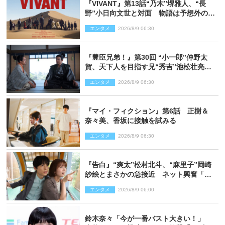
『VIVANT』第13話“乃木”堺雅人、“長
野”小日向文世と対面 物語は予想外の展
開へ
エンタメ
2026/8/9 06:30
『豊臣兄弟！』第30回 “小一郎”仲野太
賀、天下人を目指す兄“秀吉”池松壮亮
と“清須会議”へ
エンタメ
2026/8/9 06:30
『マイ・フィクション』第6話 正樹＆
奈々美、香坂に接触を試みる
エンタメ
2026/8/9 06:30
『告白』“爽太”松村北斗、“麻里子”岡崎
紗絵とまさかの急接近 ネット興奮「そ
の反応は」「いいの!?」（ネタバレあ
エンタメ
2026/8/9 06:00
り）
鈴木奈々「今が一番バスト大きい！」