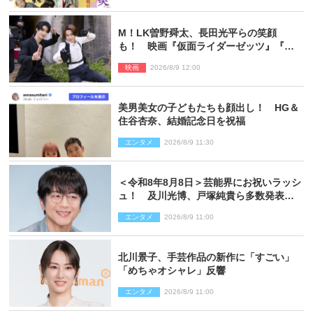
M！LK曽野舜太、長田光平らの笑顔
も！ 映画『仮面ライダーゼッツ』『超
宇宙刑事ギャバン インフィニティ』オフ
映画
2026/8/9 12:00
ショット到着
美男美女の子どもたちも顔出し！ HG＆
住谷杏奈、結婚記念日を祝福
エンタメ
2026/8/9 11:30
＜令和8年8月8日＞芸能界にお祝いラッシ
ュ！ 及川光博、戸塚純貴ら多数発表結
婚
エンタメ
2026/8/9 11:00
北川景子、手芸作品の新作に「すごい」
「めちゃオシャレ」反響
エンタメ
2026/8/9 11:00