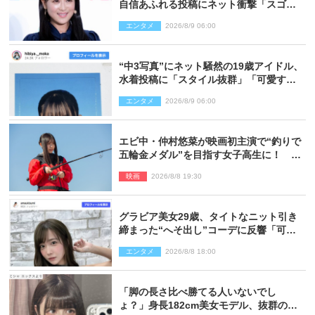
自信あふれる投稿にネット衝撃「スゴ
イ」「写真集を出して欲しい」
エンタメ
2026/8/9 06:00
“中3写真”にネット騒然の19歳アイドル、
水着投稿に「スタイル抜群」「可愛すぎ
る」と絶賛の声
エンタメ
2026/8/9 06:00
エビ中・仲村悠菜が映画初主演で“釣りで
五輪金メダル”を目指す女子高生に！ 映
画『つりこまち』今秋公開
映画
2026/8/8 19:30
グラビア美女29歳、タイトなニット引き
締まった“へそ出し”コーデに反響「可愛
い過ぎる」
エンタメ
2026/8/8 18:00
「脚の長さ比べ勝てる人いないでし
ょ？」身長182cm美女モデル、抜群のプ