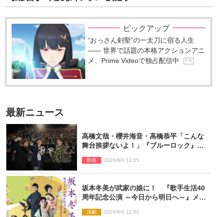
ピックアップ
“おっさん剣聖”の一太刀に宿る人生
―― 世界で話題の本格アクションアニ
メ、Prime Videoで独占配信中
P R
最新ニュース
高橋文哉・櫻井海音・高橋恭平「こんな
舞台挨拶ないよ！」『ブルーロック』自
由すぎるイベントレポート
映画
2026/8/9 12:05
坂本冬美が武家の娘に！ 『歌手生活40
周年記念公演 ～今日から明日へ～』メイ
ンビジュアル公開
演劇
2026/8/9 12:00