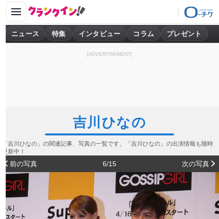
ニュース
特集
インタビュー
コラム
プレゼント
[ADVERTISEMENT]
吉川ひなの
「吉川ひなの」の関連記事、写真の一覧です。「吉川ひなの」の出演情報も随時
更新中！
前の写真
6/15
次の写真