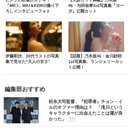
ピンクの衣装がステキ！
【大胆カット満載】乃木坂
「ME:I」MIU＆KEIKO撮り下
46・与田祐希3rd写真集『ヨー
ろしインタビューフォト
ダ』公開カット
伊藤彩沙、20代ラストの写真
【話題】乃木坂46・金川紗耶
集で見せた“大人の甘さ”
1st写真集、ランジェリーカッ
ト公開！
編集部おすすめ
松永大司監督、『犯罪者』チョン・イ
ルのオファー理由は？ 「滝川という
キャラクターに出会えたことは運が良
かった」
P R