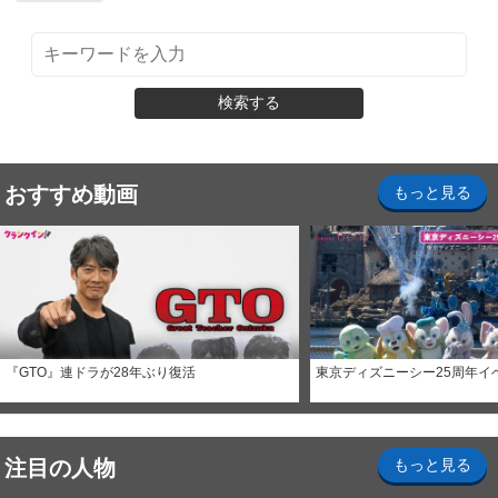
検索する
おすすめ動画
もっと見る
『GTO』連ドラが28年ぶり復活
東京ディズニーシー25周年イ
注目の人物
もっと見る