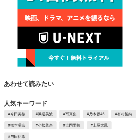
あわせて読みたい
人気キーワード
#
今田美桜
#
浜辺美波
#
写真集
#
乃木坂46
#
有村架純
#
橋本環奈
#
小松菜奈
#
吉岡里帆
#
土屋太鳳
#
与田祐希