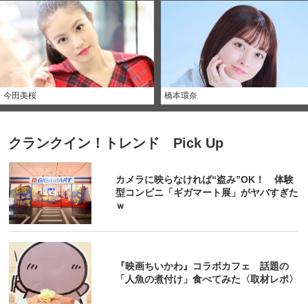
今田美桜
橋本環奈
クランクイン！トレンド Pick Up
カメラに映らなければ“盗み”OK！ 体験
型コンビニ「ギガマート展」がヤバすぎた
ｗ
『映画ちいかわ』コラボカフェ 話題の
「人魚の煮付け」食べてみた〈取材レポ〉