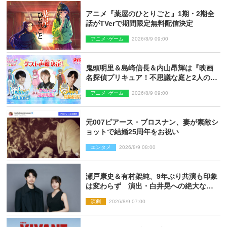
アニメ『薬屋のひとりごと』1期・2期全
話がTVerで期間限定無料配信決定
アニメ･ゲーム
2026/8/9 09:00
鬼頭明里＆島崎信長＆内山昂輝は『映画
名探偵プリキュア！不思議な庭と2人の秘
密』ゲスト声優に決定
アニメ･ゲーム
2026/8/9 09:00
元007ピアース・ブロスナン、妻が素敵シ
ョットで結婚25周年をお祝い
エンタメ
2026/8/9 08:00
瀬戸康史＆有村架純、9年ぶり共演も印象
は変わらず 演出・白井晃への絶大なる
信頼を胸に舞台『キュー』に挑む
演劇
2026/8/9 07:00