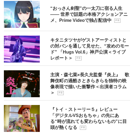
“おっさん剣聖”の一太刀に宿る人生
―― 世界で話題の本格アクションアニ
メ、Prime Videoで独占配信中
P R
キタニタツヤがゲストアーティストと
の対バンを通して見せた、“攻めのモー
ド” 「Hugs Vol.6」神戸公演＜ライブ
レポート＞
P R
主演・森七菜×長久允監督『炎上』 歌
舞伎町の過酷さときらきらを独特の映
像表現で描いた衝撃作＜出演者コラム
＞
P R
『トイ・ストーリー５』レビュー
「デジタルVSおもちゃ」の先にあ
る“時が流れても変わらないもの”に目
頭が熱くなる
P R