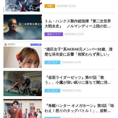
『ロックンロール』ビジュアル解禁
演劇
2026/8/8 12:00
トム・ハンクス製作総指揮『第二次世界
大戦全史』 ノルマンディー上陸の壮絶
な戦場を収めた特別映像解禁
海外ドラマ
2026/8/8 12:00
“港区女子”系AKB48元メンバー38歳、清
楚な浴衣姿に反響「相変わらず美しい」
エンタメ
2026/8/8 12:00
『仮面ライダーゼッツ』第47話「救
う」、小鷹が深い眠りに落ちて闇に消え
る…？
エンタメ
2026/8/8 12:00
『角醒ハンター オメガホーン』第3話「味
わえ！怒りのタッグバトル！」、波斬の
ギリコがハンターバトルを挑んできた！