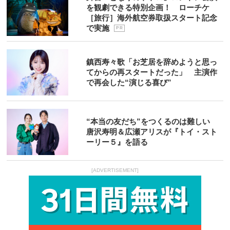
を観劇できる特別企画！ ローチケ
［旅行］海外航空券取扱スタート記念
で実施
P R
鎮西寿々歌「お芝居を辞めようと思っ
てからの再スタートだった」 主演作
で再会した“演じる喜び”
“本当の友だち”をつくるのは難しい
唐沢寿明＆広瀬アリスが『トイ・スト
ーリー５』を語る
[ADVERTISEMENT]