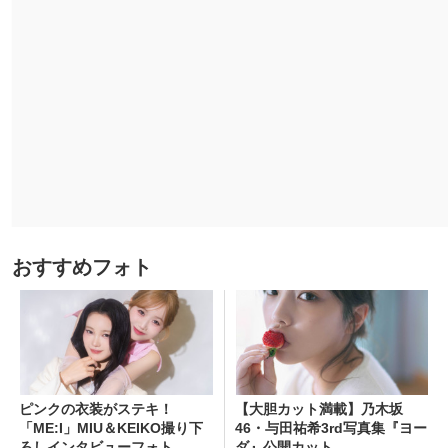
おすすめフォト
ピンクの衣装がステキ！
【大胆カット満載】乃木坂
「ME:I」MIU＆KEIKO撮り下
46・与田祐希3rd写真集『ヨー
ろしインタビューフォト
ダ』公開カット