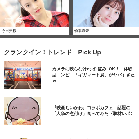
今田美桜
橋本環奈
クランクイン！トレンド Pick Up
カメラに映らなければ“盗み”OK！ 体験
型コンビニ「ギガマート展」がヤバすぎた
ｗ
『映画ちいかわ』コラボカフェ 話題の
「人魚の煮付け」食べてみた〈取材レポ〉