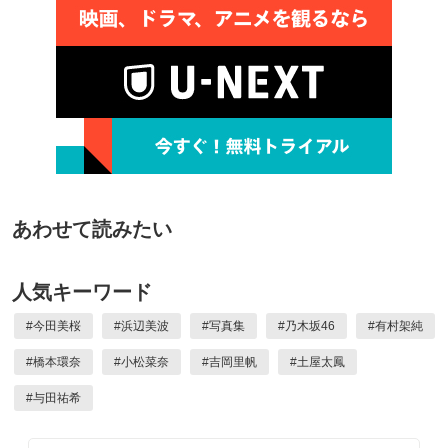
あわせて読みたい
人気キーワード
#
今田美桜
#
浜辺美波
#
写真集
#
乃木坂46
#
有村架純
#
橋本環奈
#
小松菜奈
#
吉岡里帆
#
土屋太鳳
#
与田祐希