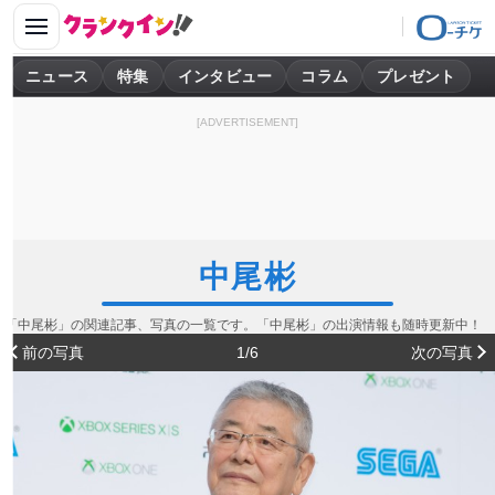
ニュース
特集
インタビュー
コラム
プレゼント
[ADVERTISEMENT]
中尾彬
「中尾彬」の関連記事、写真の一覧です。「中尾彬」の出演情報も随時更新中！
前の写真
1/6
次の写真