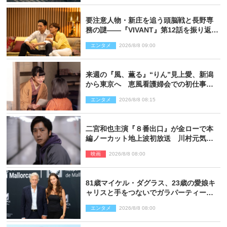
要注意人物・新庄を追う頭脳戦と長野専
務の謎――『VIVANT』第12話を振り返
る！
エンタメ
2026/8/8 09:00
来週の『風、薫る』“りん”見上愛、新潟
から東京へ 恵風看護婦会での初仕事に
向かう
エンタメ
2026/8/8 08:15
二宮和也主演『８番出口』が金ローで本
編ノーカット地上波初放送 川村元気監
督＆二宮コメント到着
映画
2026/8/8 08:00
81歳マイケル・ダグラス、23歳の愛娘キ
ャリスと手をつないでガラパーティーに
来場
エンタメ
2026/8/8 08:00