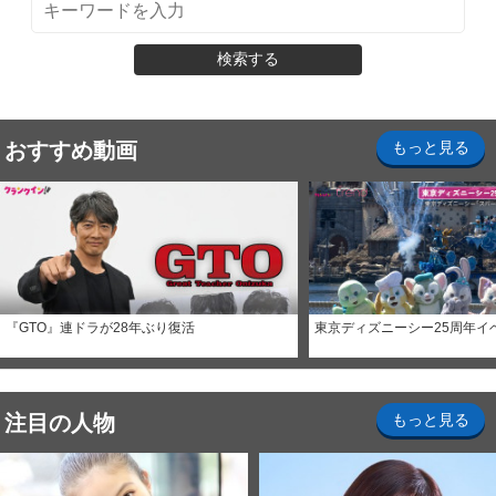
検索する
おすすめ動画
もっと見る
『GTO』連ドラが28年ぶり復活
東京ディズニーシー25周年イ
注目の人物
もっと見る