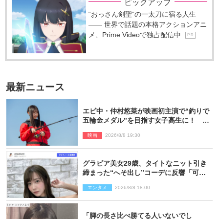
ピックアップ
“おっさん剣聖”の一太刀に宿る人生
―― 世界で話題の本格アクションアニ
メ、Prime Videoで独占配信中
P R
最新ニュース
エビ中・仲村悠菜が映画初主演で“釣りで
五輪金メダル”を目指す女子高生に！ 映
画『つりこまち』今秋公開
映画
2026/8/8 19:30
グラビア美女29歳、タイトなニット引き
締まった“へそ出し”コーデに反響「可愛
い過ぎる」
エンタメ
2026/8/8 18:00
「脚の長さ比べ勝てる人いないでし