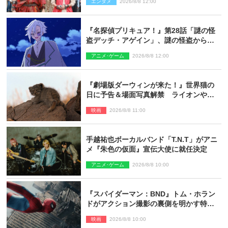
エンタメ
2026/8/8 12:00
『名探偵プリキュア！』第28話「謎の怪
盗デッチ・アゲイン」、謎の怪盗から不
思議な予告状が届く
アニメ･ゲーム
2026/8/8 12:00
『劇場版ダーウィンが来た！』世界猫の
日に予告＆場面写真解禁 ライオンやマ
ヌルネコの赤ちゃんが大集合
映画
2026/8/8 11:00
手越祐也ボーカルバンド「T.N.T」がアニ
メ『朱色の仮面』宣伝大使に就任決定
アニメ･ゲーム
2026/8/8 10:00
『スパイダーマン：BND』トム・ホラン
ドがアクション撮影の裏側を明かす特別
映像解禁
映画
2026/8/8 10:00