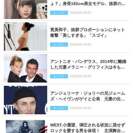
ょ？」身長182cm美女モデル、抜群のプ
ロポーションにネット衝撃
エンタメ
2026/8/8 18:00
筧美和子、抜群プロポーションにネット
衝撃「美しすぎる」「スゴイ」
エンタメ
2026/8/8 18:00
アントニオ・バンデラス、2014年に離婚
した元妻メラニー・グリフィスは今も
「親友の一人」
エンタメ
2026/8/8 15:00
アンジェリーナ・ジョリーの兄ジェーム
ズ・ヘイヴンがゲイと公表 元妻の生配
信で明らかに
エンタメ
2026/8/8 14:00
WEST.小瀧望、弾圧される状況に屈せず
ロックを愛する男を体現！ 主演舞台