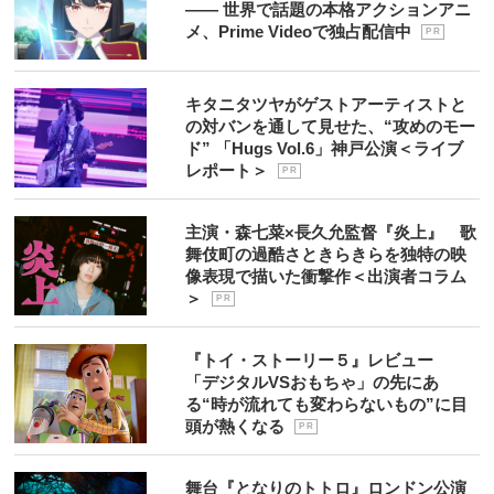
―― 世界で話題の本格アクションアニ
メ、Prime Videoで独占配信中
P R
キタニタツヤがゲストアーティストと
の対バンを通して見せた、“攻めのモー
ド” 「Hugs Vol.6」神戸公演＜ライブ
レポート＞
P R
主演・森七菜×長久允監督『炎上』 歌
舞伎町の過酷さときらきらを独特の映
像表現で描いた衝撃作＜出演者コラム
＞
P R
『トイ・ストーリー５』レビュー
「デジタルVSおもちゃ」の先にあ
る“時が流れても変わらないもの”に目
頭が熱くなる
P R
舞台『となりのトトロ』ロンドン公演