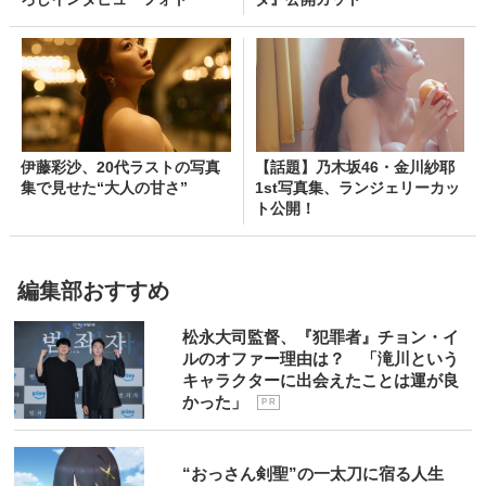
伊藤彩沙、20代ラストの写真
【話題】乃木坂46・金川紗耶
集で見せた“大人の甘さ”
1st写真集、ランジェリーカッ
ト公開！
編集部おすすめ
松永大司監督、『犯罪者』チョン・イ
ルのオファー理由は？ 「滝川という
キャラクターに出会えたことは運が良
かった」
P R
“おっさん剣聖”の一太刀に宿る人生