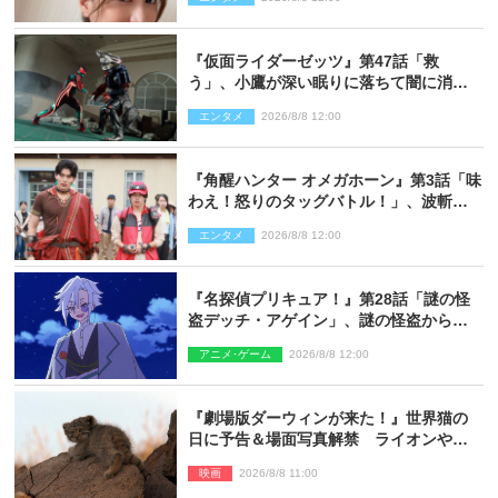
『仮面ライダーゼッツ』第47話「救
う」、小鷹が深い眠りに落ちて闇に消え
る…？
エンタメ
2026/8/8 12:00
『角醒ハンター オメガホーン』第3話「味
わえ！怒りのタッグバトル！」、波斬の
ギリコがハンターバトルを挑んできた！
エンタメ
2026/8/8 12:00
『名探偵プリキュア！』第28話「謎の怪
盗デッチ・アゲイン」、謎の怪盗から不
思議な予告状が届く
アニメ･ゲーム
2026/8/8 12:00
『劇場版ダーウィンが来た！』世界猫の
日に予告＆場面写真解禁 ライオンやマ
ヌルネコの赤ちゃんが大集合
映画
2026/8/8 11:00