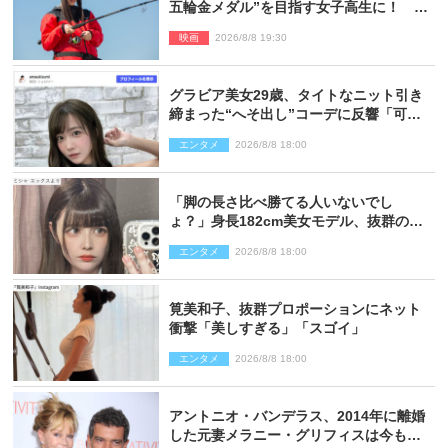
五輪金メダル”を目指す女子高生に！ 映
画『つりこまち』今秋公開
映画
2026/8/8 19:30
グラビア美女29歳、タイトなニット引き
締まった“へそ出し”コーデに反響「可愛
い過ぎる」
エンタメ
2026/8/8 18:00
「脚の長さ比べ勝てる人いないでし
ょ？」身長182cm美女モデル、抜群のプ
ロポーションにネット衝撃
エンタメ
2026/8/8 18:00
筧美和子、抜群プロポーションにネット
衝撃「美しすぎる」「スゴイ」
エンタメ
2026/8/8 18:00
アントニオ・バンデラス、2014年に離婚
した元妻メラニー・グリフィスは今も