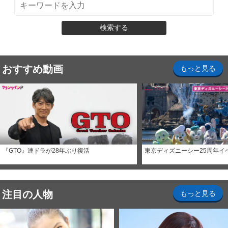
検索する
おすすめ動画
もっと見る
『GTO』連ドラが28年ぶり復活
東京ディズニーシー25周年イ
注目の人物
もっと見る