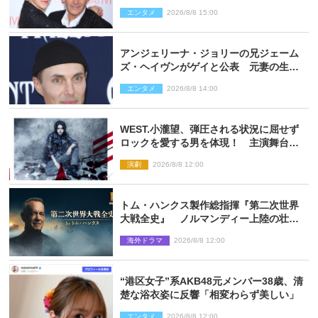
「親友の一人」
エンタメ
2026/8/8 15:00
アンジェリーナ・ジョリーの兄ジェーム
ズ・ヘイヴンがゲイと公表 元妻の生配
信で明らかに
エンタメ
2026/8/8 14:00
WEST.小瀧望、弾圧される状況に屈せず
ロックを愛する男を体現！ 主演舞台
『ロックンロール』ビジュアル解禁
演劇
2026/8/8 12:00
トム・ハンクス製作総指揮『第二次世界
大戦全史』 ノルマンディー上陸の壮絶
な戦場を収めた特別映像解禁
海外ドラマ
2026/8/8 12:00
“港区女子”系AKB48元メンバー38歳、清
楚な浴衣姿に反響「相変わらず美しい」
エンタメ
2026/8/8 12:00