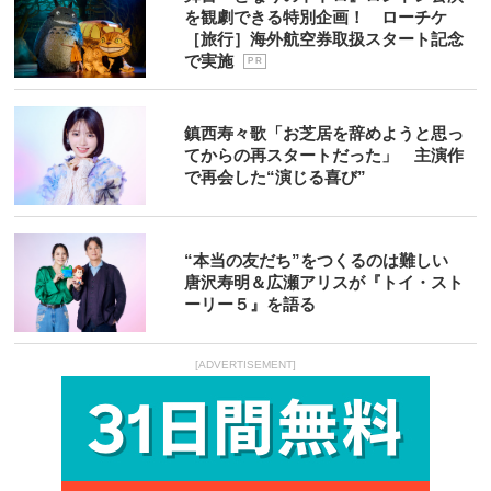
を観劇できる特別企画！ ローチケ
［旅行］海外航空券取扱スタート記念
で実施
P R
鎮西寿々歌「お芝居を辞めようと思っ
てからの再スタートだった」 主演作
で再会した“演じる喜び”
“本当の友だち”をつくるのは難しい
唐沢寿明＆広瀬アリスが『トイ・スト
ーリー５』を語る
[ADVERTISEMENT]