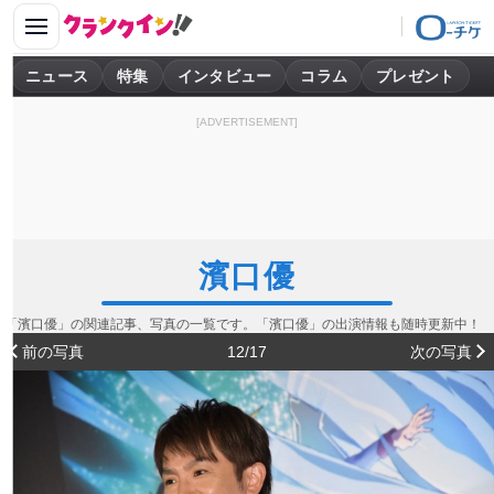
ニュース
特集
インタビュー
コラム
プレゼント
[ADVERTISEMENT]
濱口優
「濱口優」の関連記事、写真の一覧です。「濱口優」の出演情報も随時更新中！
前の写真
12/17
次の写真