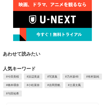
あわせて読みたい
人気キーワード
#
今田美桜
#
浜辺美波
#
写真集
#
乃木坂46
#
有村架純
#
橋本環奈
#
小松菜奈
#
吉岡里帆
#
土屋太鳳
#
与田祐希