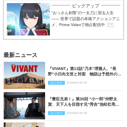
ピックアップ
“おっさん剣聖”の一太刀に宿る人生
―― 世界で話題の本格アクションアニ
メ、Prime Videoで独占配信中
P R
最新ニュース
『VIVANT』第13話“乃木”堺雅人、“長
野”小日向文世と対面 物語は予想外の展
開へ
エンタメ
2026/8/9 06:30
『豊臣兄弟！』第30回 “小一郎”仲野太
賀、天下人を目指す兄“秀吉”池松壮亮
と“清須会議”へ
エンタメ
2026/8/9 06:30