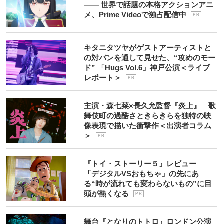
―― 世界で話題の本格アクションアニ
メ、Prime Videoで独占配信中
P R
キタニタツヤがゲストアーティストと
の対バンを通して見せた、“攻めのモー
ド” 「Hugs Vol.6」神戸公演＜ライブ
レポート＞
P R
主演・森七菜×長久允監督『炎上』 歌
舞伎町の過酷さときらきらを独特の映
像表現で描いた衝撃作＜出演者コラム
＞
P R
『トイ・ストーリー５』レビュー
「デジタルVSおもちゃ」の先にあ
る“時が流れても変わらないもの”に目
頭が熱くなる
P R
舞台『となりのトトロ』ロンドン公演