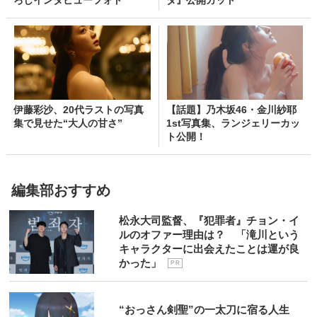
伊藤彩沙、20代ラストの写真
【話題】乃木坂46・金川紗耶
集で見せた“大人の甘さ”
1st写真集、ランジェリーカッ
ト公開！
編集部おすすめ
松永大司監督、『犯罪者』チョン・イ
ルのオファー理由は？ 「滝川という
キャラクターに出会えたことは運が良
かった」
P R
“おっさん剣聖”の一太刀に宿る人生