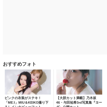
おすすめフォト
ピンクの衣装がステキ！
【大胆カット満載】乃木坂
「ME:I」MIU＆KEIKO撮り下
46・与田祐希3rd写真集『ヨー
ろしインタビューフォト
ダ』公開カット