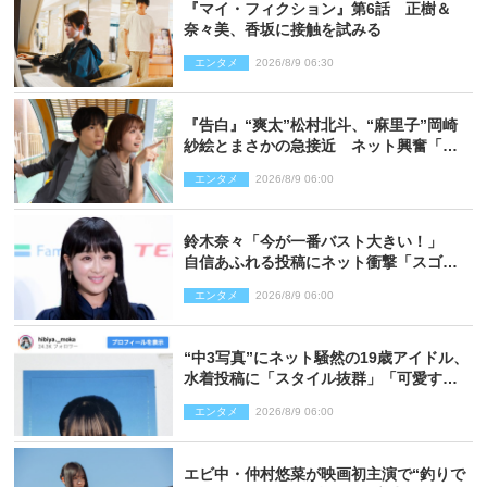
『マイ・フィクション』第6話 正樹＆
奈々美、香坂に接触を試みる
エンタメ
2026/8/9 06:30
『告白』“爽太”松村北斗、“麻里子”岡崎
紗絵とまさかの急接近 ネット興奮「そ
の反応は」「いいの!?」（ネタバレあ
エンタメ
2026/8/9 06:00
り）
鈴木奈々「今が一番バスト大きい！」
自信あふれる投稿にネット衝撃「スゴ
イ」「写真集を出して欲しい」
エンタメ
2026/8/9 06:00
“中3写真”にネット騒然の19歳アイドル、
水着投稿に「スタイル抜群」「可愛すぎ
る」と絶賛の声
エンタメ
2026/8/9 06:00
エビ中・仲村悠菜が映画初主演で“釣りで