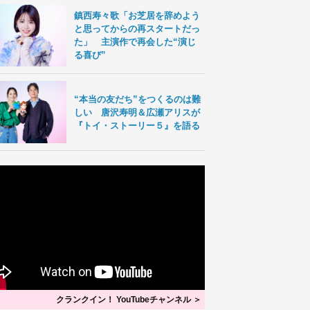
鎮西寿々歌「お芝居を辞めよう
と思ってからの再スタートだっ
た」 主演作で再会した“演じ
る喜び”
“本当の友だち”をつくるのは難
しい 唐沢寿明＆広瀬アリスが
『トイ・ストーリー５』を語る
クランクイン！ YouTubeチャンネル ＞