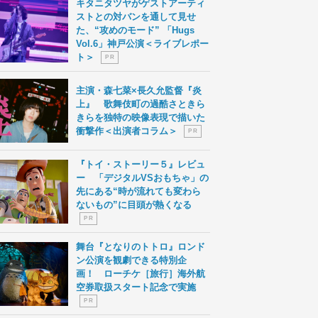
キタニタツヤがゲストアーティ
ストとの対バンを通して見せ
た、“攻めのモード” 「Hugs
Vol.6」神戸公演＜ライブレポー
ト＞
P R
主演・森七菜×長久允監督『炎
上』 歌舞伎町の過酷さときら
きらを独特の映像表現で描いた
衝撃作＜出演者コラム＞
P R
『トイ・ストーリー５』レビュ
ー 「デジタルVSおもちゃ」の
先にある“時が流れても変わら
ないもの”に目頭が熱くなる
P R
舞台『となりのトトロ』ロンド
ン公演を観劇できる特別企
画！ ローチケ［旅行］海外航
空券取扱スタート記念で実施
P R