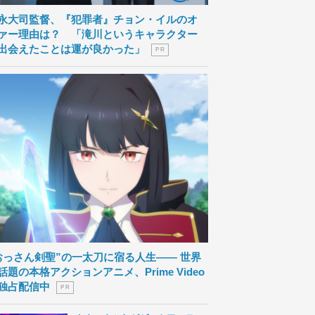
永大司監督、『犯罪者』チョン・イルのオ
ァー理由は？ 「滝川というキャラクター
出会えたことは運が良かった」
P R
おっさん剣聖”の一太刀に宿る人生―― 世界
話題の本格アクションアニメ、Prime Video
独占配信中
P R