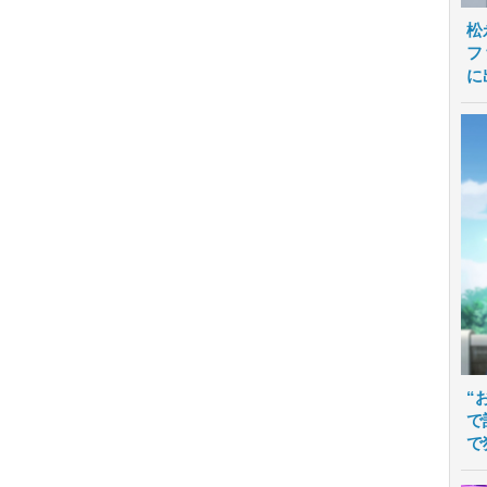
松
フ
に
“
で
で