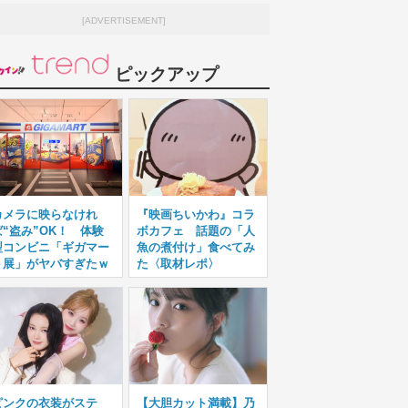
[ADVERTISEMENT]
ピックアップ
カメラに映らなけれ
『映画ちいかわ』コラ
ば“盗み”OK！ 体験
ボカフェ 話題の「人
型コンビニ「ギガマー
魚の煮付け」食べてみ
ト展」がヤバすぎたｗ
た〈取材レポ〉
ピンクの衣装がステ
【大胆カット満載】乃