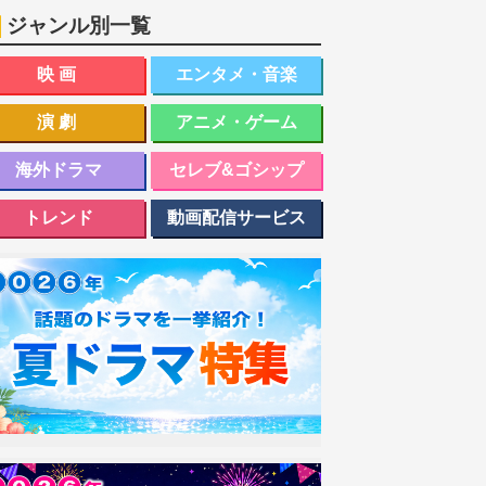
ジャンル別一覧
映画
エンタメ・音楽
演劇
アニメ・ゲーム
海外ドラマ
セレブ&ゴシップ
トレンド
動画配信サービス