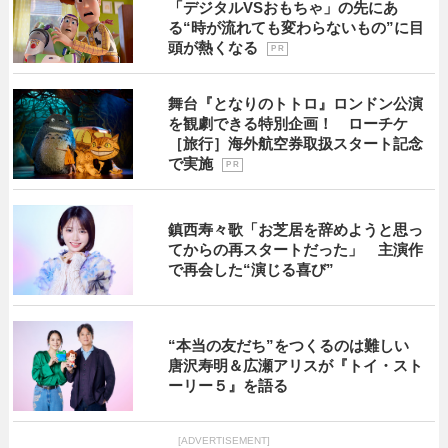
「デジタルVSおもちゃ」の先にあ
る“時が流れても変わらないもの”に目
頭が熱くなる
P R
舞台『となりのトトロ』ロンドン公演
を観劇できる特別企画！ ローチケ
［旅行］海外航空券取扱スタート記念
で実施
P R
鎮西寿々歌「お芝居を辞めようと思っ
てからの再スタートだった」 主演作
で再会した“演じる喜び”
“本当の友だち”をつくるのは難しい
唐沢寿明＆広瀬アリスが『トイ・スト
ーリー５』を語る
[ADVERTISEMENT]