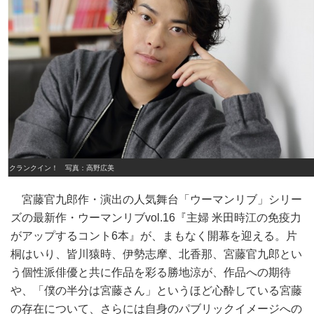
クランクイン！ 写真：高野広美
宮藤官九郎作・演出の人気舞台「ウーマンリブ」シリー
ズの最新作・ウーマンリブvol.16『主婦 米田時江の免疫力
がアップするコント6本』が、まもなく開幕を迎える。片
桐はいり、皆川猿時、伊勢志摩、北香那、宮藤官九郎とい
う個性派俳優と共に作品を彩る勝地涼が、作品への期待
や、「僕の半分は宮藤さん」というほど心酔している宮藤
の存在について、さらには自身のパブリックイメージへの