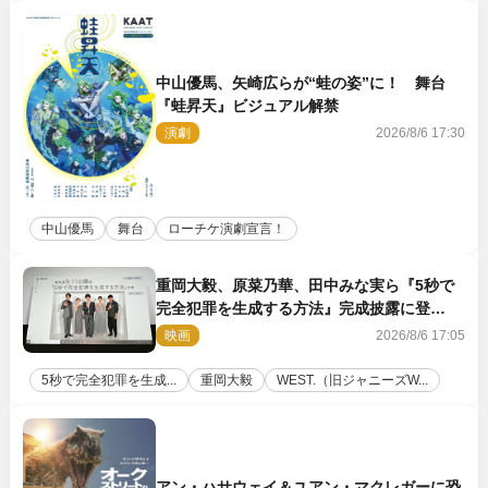
中山優馬、矢崎広らが“蛙の姿”に！ 舞台
『蛙昇天』ビジュアル解禁
演劇
2026/8/6 17:30
中山優馬
舞台
ローチケ演劇宣言！
重岡大毅、原菜乃華、田中みな実ら『5秒で
完全犯罪を生成する方法』完成披露に登
壇！ それぞれのAI活用術も発表
映画
2026/8/6 17:05
5秒で完全犯罪を生成...
重岡大毅
WEST.（旧ジャニーズW...
アン・ハサウェイ＆ユアン・マクレガーに恐