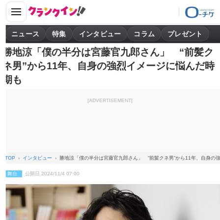
ニュース
特集
インタビュー
コラム
プレゼント
勝地涼「僕の半分は宮藤官九郎さん」 “前髪ク
ネ男”から11年、自身の強烈イメージに悩んだ時
期も
[ADVERTISEMENT]
TOP
インタビュー
勝地涼「僕の半分は宮藤官九郎さん」 “前髪クネ男”から11年、自身の
舞台
公開日 2024/11/4 07:00