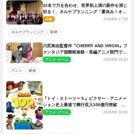
32名で力を合わせ、世界初上演の新作を演じ
切る！ ネルケプランニング「夏休み！オ
ン・ワークショップ2026」レポート【最終
演劇
2026/8/6 17:00
日】
ネルケプランニング
取材
川尻将由監督作『CHERRY AND VIRGIN』フ
ァンタジア国際映画祭・長編アニメ部門で観
客賞・金賞受賞！
アニメ･ゲーム
2026/8/6 16:15
アニメ
映画
『トイ・ストーリー５』ピクサー・アニメー
ション史上最速で興行収入100億円突破 シ
リーズNo.1興収が目前
アニメ･ゲーム
2026/8/6 16:00