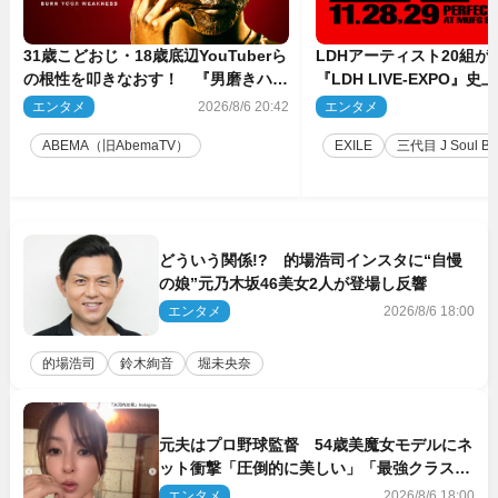
31歳こどおじ・18歳底辺YouTuberら
LDHアーティスト20組
の根性を叩きなおす！ 『男磨きハウ
『LDH LIVE‐EXPO』
ス』第2弾コーチ陣発表
技場で開催決定
エンタメ
2026/8/6 20:42
エンタメ
2
ABEMA（旧AbemaTV）
EXILE
三代目 J Soul Brot
どういう関係!? 的場浩司インスタに“自慢
の娘”元乃木坂46美女2人が登場し反響
エンタメ
2026/8/6 18:00
的場浩司
鈴木絢音
堀未央奈
元夫はプロ野球監督 54歳美魔女モデルにネ
ット衝撃「圧倒的に美しい」「最強クラス」
「うっとり」
エンタメ
2026/8/6 18:00