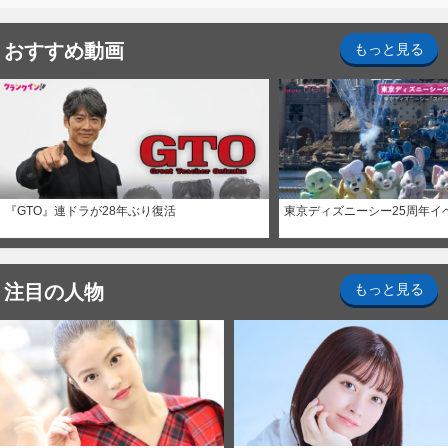
おすすめ動画
もっと見る
『GTO』連ドラが28年ぶり復活
東京ディズニーシー25周年イ
注目の人物
もっと見る