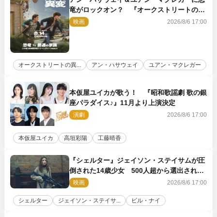
竜がロックオン？ 『オークストリートの異
変』新ビジュアル＆本編映像初解禁
映画
2026/8/6 17:00
オークストリートの異...
アン・ハサウェイ
ユアン・マクレガー
本仮屋ユイカが歌う！ 『昭和歌謡劇 歌の銀
座パラダイス♪』11月より上演決定
演劇
2026/8/6 17:00
本仮屋ユイカ
高垣彩陽
工藤晴香
『シェルター』ジェイソン・ステイサムが圧
倒された14歳少女 500人超から選出された
新鋭ボディ・レイ・ブレスナックとは
映画
2026/8/6 17:00
シェルター
ジェイソン・ステイサ...
ビル・ナイ