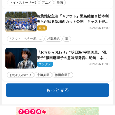
トイ・ストーリー5
アニメ
映画
相葉雅紀主演『４アウト』黒島結菜＆松本利
夫らが写る新場面カット公開 キャスト登壇
イベントも決定
映画
2026/8/6 16:00
4アウト ─もう一度、...
相葉雅紀
嵐
『おちたらおわり』“明日海”宇垣美里、“孔
美子”篠田麻里子の意味深発言に絶句 ネッ
ト驚き「まさか」「意外な展開」
エンタメ
2026/8/6 15:00
おちたらおわり
宇垣美里
篠田麻里子
もっと見る