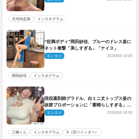
大河内志保
インスタグラム
“役満ボディ”岡田紗佳、ブルーのドレス姿に
ネット衝撃「美しすぎる」「ナイス」
エンタメ
2026/8/6 18:00
岡田紗佳
インスタグラム
現役薬剤師グラドル、白ミニ丈トップス姿の
抜群プロポーションに「素晴らしすぎる」
「すっっっご！」とネット絶賛
エンタメ
2026/8/6 18:00
三橋くん
インスタグラム
X（旧ツイッター）