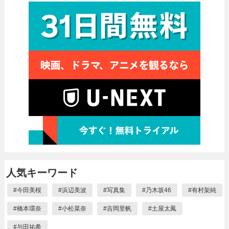
人気キーワード
#
今田美桜
#
浜辺美波
#
写真集
#
乃木坂46
#
有村架純
#
橋本環奈
#
小松菜奈
#
吉岡里帆
#
土屋太鳳
#
与田祐希