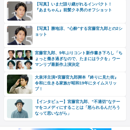
【写真】いまだ語り継がれるインパクト！
『あまちゃん』前髪クネ男のオフショット
【写真】勝地涼、“心酔”する宮藤官九郎との2シ
ョット
宮藤官九郎、9年ぶりコント新作書き下ろし「ち
ょっと働き過ぎなので、たまにはラクを」ウー
マンリブ最新作上演決定
大泉洋主演×宮藤官九郎脚本『終りに見た街』
令和に生きる家族が昭和19年にタイムスリッ
プ！
【インタビュー】宮藤官九郎、“不適切”なテー
マをコメディにすることは「怒られるんだろう
なって思いながら」