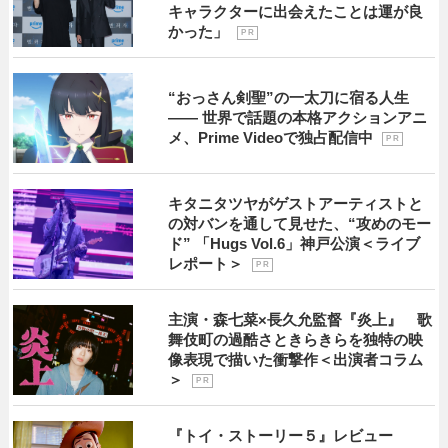
キャラクターに出会えたことは運が良
かった」
P R
“おっさん剣聖”の一太刀に宿る人生
―― 世界で話題の本格アクションアニ
メ、Prime Videoで独占配信中
P R
キタニタツヤがゲストアーティストと
の対バンを通して見せた、“攻めのモー
ド” 「Hugs Vol.6」神戸公演＜ライブ
レポート＞
P R
主演・森七菜×長久允監督『炎上』 歌
舞伎町の過酷さときらきらを独特の映
像表現で描いた衝撃作＜出演者コラム
＞
P R
『トイ・ストーリー５』レビュー