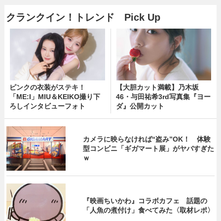
クランクイン！トレンド Pick Up
ピンクの衣装がステキ！
【大胆カット満載】乃木坂
「ME:I」MIU＆KEIKO撮り下
46・与田祐希3rd写真集『ヨー
ろしインタビューフォト
ダ』公開カット
カメラに映らなければ“盗み”OK！ 体験
型コンビニ「ギガマート展」がヤバすぎた
ｗ
『映画ちいかわ』コラボカフェ 話題の
「人魚の煮付け」食べてみた〈取材レポ〉