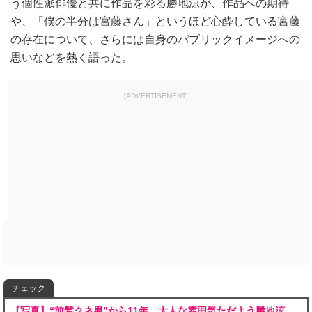
う個性派俳優と共に作品を彩る勝地涼が、作品への期待
や、「僕の半分は宮藤さん」というほど心酔している宮藤
の存在について、さらには自身のパブリックイメージへの
思いなどを熱く語った。
[ADVERTISEMENT]
チェック
【写真】“前髪クネ男”から11年 大人な雰囲気ただよう勝地涼