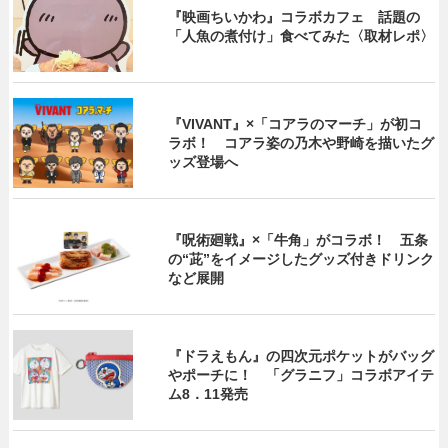
『映画ちいかわ』コラボカフェ 話題の
「人魚の煮付け」食べてみた〈取材レポ〉
『VIVANT』×「コアラのマーチ」が初コ
ラボ！ コアラ姿の乃木や野崎を描いたグ
ッズ登場へ
『呪術廻戦』×「牛角」がコラボ！ 五条
の“茈”をイメージしたグッズ付きドリンク
など展開
『ドラえもん』の四次元ポケットがバッグ
やポーチに！ 「グラニフ」コラボアイテ
ム8．11発売