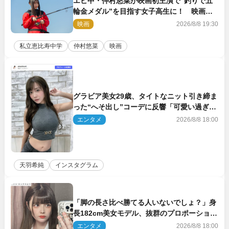
エビ中・仲村悠菜が映画初主演で“釣りで五
輪金メダル”を目指す女子高生に！ 映画
『つりこまち』今秋公開
映画
2026/8/8 19:30
私立恵比寿中学
仲村悠菜
映画
グラビア美女29歳、タイトなニット引き締ま
った“へそ出し”コーデに反響「可愛い過ぎ
る」
エンタメ
2026/8/8 18:00
天羽希純
インスタグラム
「脚の長さ比べ勝てる人いないでしょ？」身
長182cm美女モデル、抜群のプロポーション
にネット衝撃
エンタメ
2026/8/8 18:00