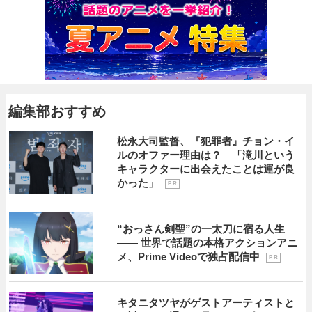
編集部おすすめ
松永大司監督、『犯罪者』チョン・イ
ルのオファー理由は？ 「滝川という
キャラクターに出会えたことは運が良
かった」
P R
“おっさん剣聖”の一太刀に宿る人生
―― 世界で話題の本格アクションアニ
メ、Prime Videoで独占配信中
P R
キタニタツヤがゲストアーティストと