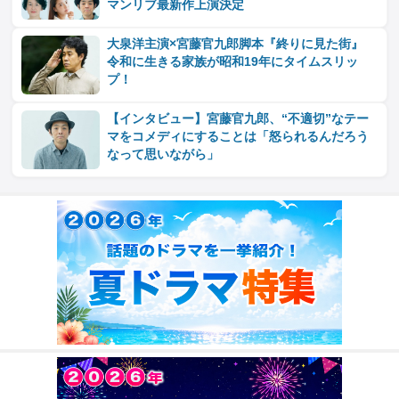
マンリブ最新作上演決定
大泉洋主演×宮藤官九郎脚本『終りに見た街』
令和に生きる家族が昭和19年にタイムスリッ
プ！
【インタビュー】宮藤官九郎、“不適切”なテー
マをコメディにすることは「怒られるんだろう
なって思いながら」