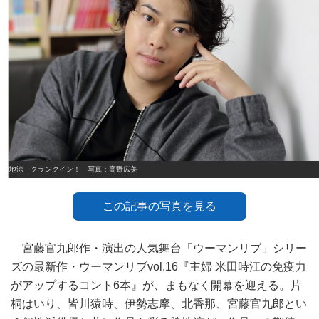
勝地涼 クランクイン！ 写真：高野広美
この記事の写真を見る
宮藤官九郎作・演出の人気舞台「ウーマンリブ」シリー
ズの最新作・ウーマンリブvol.16『主婦 米田時江の免疫力
がアップするコント6本』が、まもなく開幕を迎える。片
桐はいり、皆川猿時、伊勢志摩、北香那、宮藤官九郎とい