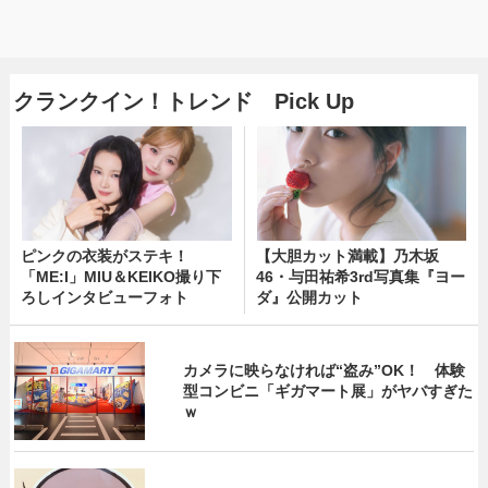
クランクイン！トレンド Pick Up
ピンクの衣装がステキ！
【大胆カット満載】乃木坂
「ME:I」MIU＆KEIKO撮り下
46・与田祐希3rd写真集『ヨー
ろしインタビューフォト
ダ』公開カット
カメラに映らなければ“盗み”OK！ 体験
型コンビニ「ギガマート展」がヤバすぎた
ｗ