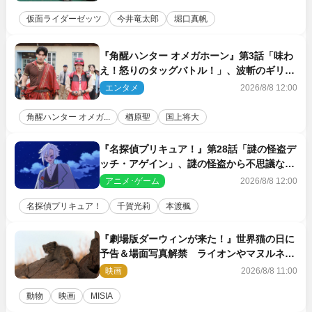
仮面ライダーゼッツ
今井竜太郎
堀口真帆
『角醒ハンター オメガホーン』第3話「味わ
え！怒りのタッグバトル！」、波斬のギリコ
がハンターバトルを挑んできた！
エンタメ
2026/8/8 12:00
角醒ハンター オメガ...
楢原聖
国上将大
『名探偵プリキュア！』第28話「謎の怪盗デ
ッチ・アゲイン」、謎の怪盗から不思議な予
告状が届く
アニメ･ゲーム
2026/8/8 12:00
名探偵プリキュア！
千賀光莉
本渡楓
『劇場版ダーウィンが来た！』世界猫の日に
予告＆場面写真解禁 ライオンやマヌルネコ
の赤ちゃんが大集合
映画
2026/8/8 11:00
動物
映画
MISIA