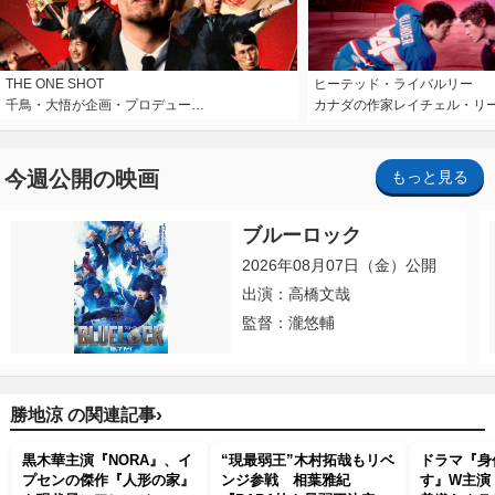
THE ONE SHOT
ヒーテッド・ライバルリー
千鳥・大悟が企画・プロデュー…
カナダの作家レイチェル・リ
今週公開の映画
もっと見る
ブルーロック
2026年08月07日（金）公開
出演：高橋文哉
監督：瀧悠輔
›
勝地涼 の関連記事
黒木華主演『NORA』、イ
“現最弱王”木村拓哉もリベ
ドラマ『身
プセンの傑作『人形の家』
ンジ参戦 相葉雅紀
す』W主演