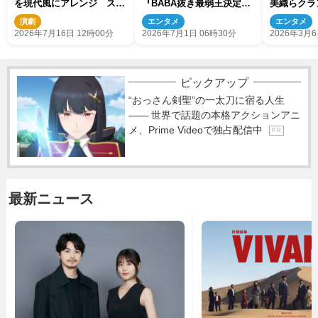
を現代風にアレンジ スマ
『BABA抜き最弱王決定
美織らクラ
ホ駆使した演出が斬新！
戦』、のん、坂本花織、モ
で乗り切れ
演劇
エンタメ
エンタメ
ナキ・おヨネら挑戦者一挙
嬉しい」
2026年7月16日 12時00分
2026年7月1日 06時30分
2026年3月6
解禁！
ピックアップ
“おっさん剣聖”の一太刀に宿る人生
―― 世界で話題の本格アクションアニ
メ、Prime Videoで独占配信中
P R
最新ニュース