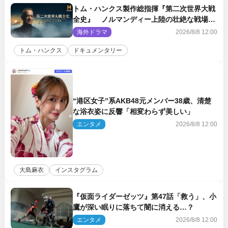
トム・ハンクス製作総指揮『第二次世界大戦
全史』 ノルマンディー上陸の壮絶な戦場を
収めた特別映像解禁
海外ドラマ
2026/8/8 12:00
トム・ハンクス
ドキュメンタリー
“港区女子”系AKB48元メンバー38歳、清楚
な浴衣姿に反響「相変わらず美しい」
エンタメ
2026/8/8 12:00
大島麻衣
インスタグラム
『仮面ライダーゼッツ』第47話「救う」、小
鷹が深い眠りに落ちて闇に消える…？
エンタメ
2026/8/8 12:00