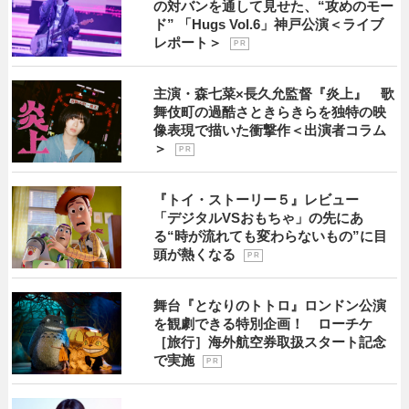
の対バンを通して見せた、“攻めのモー
ド” 「Hugs Vol.6」神戸公演＜ライブ
レポート＞
P R
主演・森七菜×長久允監督『炎上』 歌
舞伎町の過酷さときらきらを独特の映
像表現で描いた衝撃作＜出演者コラム
＞
P R
『トイ・ストーリー５』レビュー
「デジタルVSおもちゃ」の先にあ
る“時が流れても変わらないもの”に目
頭が熱くなる
P R
舞台『となりのトトロ』ロンドン公演
を観劇できる特別企画！ ローチケ
［旅行］海外航空券取扱スタート記念
で実施
P R