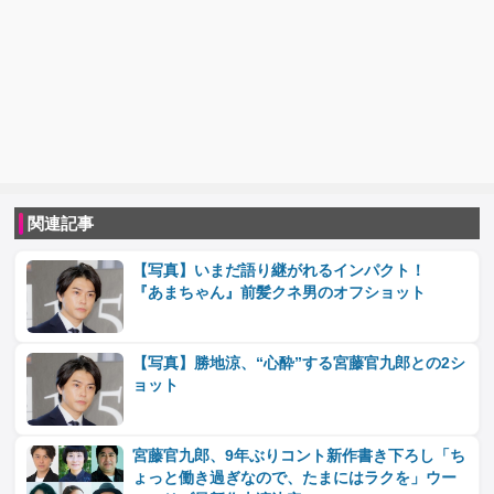
関連記事
【写真】いまだ語り継がれるインパクト！
『あまちゃん』前髪クネ男のオフショット
【写真】勝地涼、“心酔”する宮藤官九郎との2シ
ョット
宮藤官九郎、9年ぶりコント新作書き下ろし「ち
ょっと働き過ぎなので、たまにはラクを」ウー