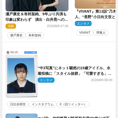
『VIVANT』第13話“乃木
瀬戸康史＆有村架純、9年ぶり共演も
人、“長野”小日向文世と
印象は変わらず 演出・白井晃への絶
予想外の展開へ
エンタメ
2
大なる信頼を胸に舞台『キュー』に挑
演劇
2026/8/9 07:00
む
VIVANT
堺雅人
瀬戸康史
有村架純
“中3写真”にネット騒然の19歳アイドル、水
着投稿に「スタイル抜群」「可愛すぎる」と
絶賛の声
エンタメ
2026/8/9 06:00
日比谷萌甘
インスタグラム
X（旧ツイッター）