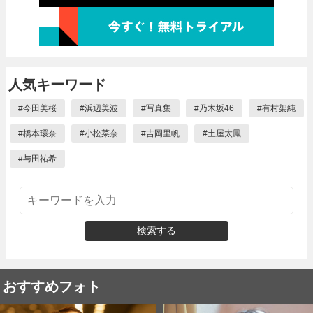
人気キーワード
#
今田美桜
#
浜辺美波
#
写真集
#
乃木坂46
#
有村架純
#
橋本環奈
#
小松菜奈
#
吉岡里帆
#
土屋太鳳
#
与田祐希
検索する
おすすめフォト