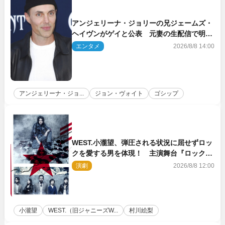
アンジェリーナ・ジョリーの兄ジェームズ・
ヘイヴンがゲイと公表 元妻の生配信で明ら
かに
エンタメ
2026/8/8 14:00
アンジェリーナ・ジョ...
ジョン・ヴォイト
ゴシップ
WEST.小瀧望、弾圧される状況に屈せずロッ
クを愛する男を体現！ 主演舞台『ロックン
ロール』ビジュアル解禁
演劇
2026/8/8 12:00
小瀧望
WEST.（旧ジャニーズW...
村川絵梨