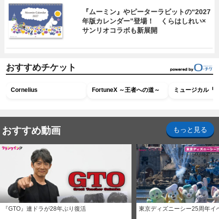
『ムーミン』やピーターラビットの“2027
年版カレンダー”登場！ くらはしれい×
サンリオコラボも新展開
おすすめチケット
Cornelius
FortuneX ～王者への道～
ミュージカル『R
おすすめ動画
もっと見る
『GTO』連ドラが28年ぶり復活
東京ディズニーシー25周年イ