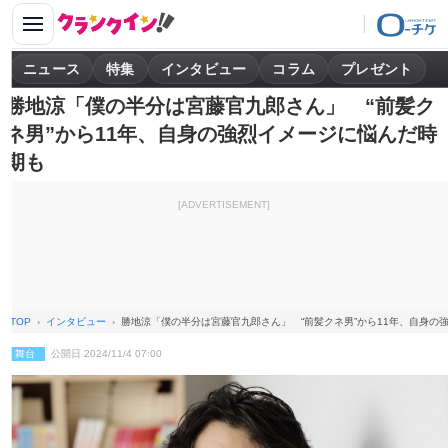
ニュース
特集
インタビュー
コラム
プレゼント
勝地涼「僕の半分は宮藤官九郎さん」 “前髪ク
ネ男”から11年、自身の強烈イメージに悩んだ時
期も
[ADVERTISEMENT]
TOP
インタビュー
勝地涼「僕の半分は宮藤官九郎さん」 “前髪クネ男”から11年、自身の
舞台
公開日 2024/11/4 07:00