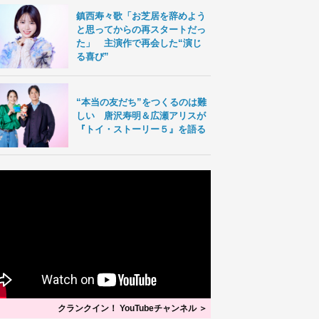
鎮西寿々歌「お芝居を辞めよう
と思ってからの再スタートだっ
た」 主演作で再会した“演じ
る喜び”
“本当の友だち”をつくるのは難
しい 唐沢寿明＆広瀬アリスが
『トイ・ストーリー５』を語る
クランクイン！ YouTubeチャンネル ＞