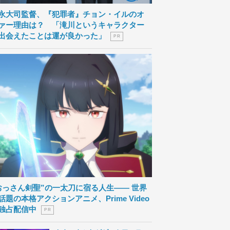
永大司監督、『犯罪者』チョン・イルのオ
ァー理由は？ 「滝川というキャラクター
出会えたことは運が良かった」
P R
おっさん剣聖”の一太刀に宿る人生―― 世界
話題の本格アクションアニメ、Prime Video
独占配信中
P R