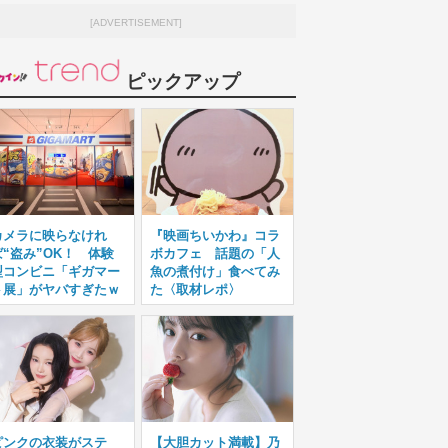
[ADVERTISEMENT]
ピックアップ
カメラに映らなけれ
『映画ちいかわ』コラ
ば“盗み”OK！ 体験
ボカフェ 話題の「人
型コンビニ「ギガマー
魚の煮付け」食べてみ
ト展」がヤバすぎたｗ
た〈取材レポ〉
ピンクの衣装がステ
【大胆カット満載】乃