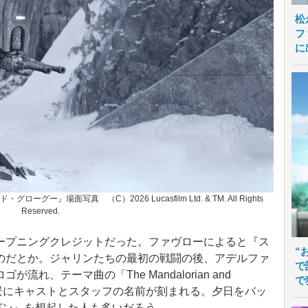
松
フ
に
場面写真 （C）2026 Lucasfilm Ltd. & TM. All Rights
Reserved.
プニングクレジットだった。ファヴローによると『ス
“
のだとか。ジャリンたちの最初の戦闘の後、アデルファ
で
れ、テーマ曲の「The Mandalorian and
で
背景にキャストとスタッフの名前が刻まれる。夕日をバッ
ガン』を想起した人も多いだろう。