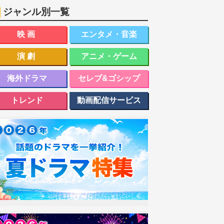
ジャンル別一覧
映画
エンタメ・音楽
演劇
アニメ・ゲーム
海外ドラマ
セレブ&ゴシップ
トレンド
動画配信サービス