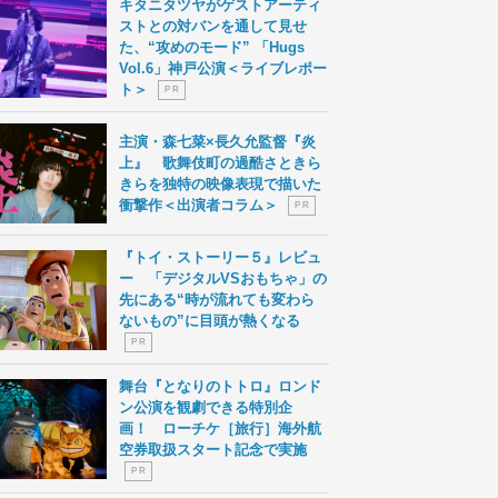
キタニタツヤがゲストアーティ
ストとの対バンを通して見せ
た、“攻めのモード” 「Hugs
Vol.6」神戸公演＜ライブレポー
ト＞
P R
主演・森七菜×長久允監督『炎
上』 歌舞伎町の過酷さときら
きらを独特の映像表現で描いた
衝撃作＜出演者コラム＞
P R
『トイ・ストーリー５』レビュ
ー 「デジタルVSおもちゃ」の
先にある“時が流れても変わら
ないもの”に目頭が熱くなる
P R
舞台『となりのトトロ』ロンド
ン公演を観劇できる特別企
画！ ローチケ［旅行］海外航
空券取扱スタート記念で実施
P R