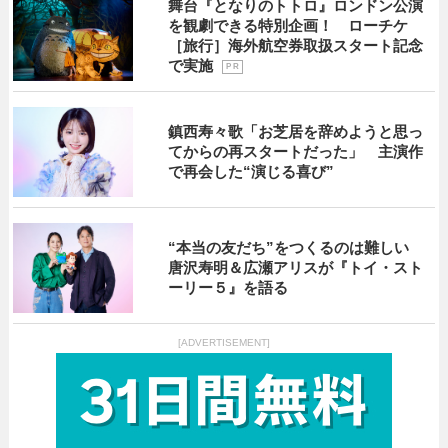
舞台『となりのトトロ』ロンドン公演
を観劇できる特別企画！ ローチケ
［旅行］海外航空券取扱スタート記念
で実施
P R
鎮西寿々歌「お芝居を辞めようと思っ
てからの再スタートだった」 主演作
で再会した“演じる喜び”
“本当の友だち”をつくるのは難しい
唐沢寿明＆広瀬アリスが『トイ・スト
ーリー５』を語る
[ADVERTISEMENT]