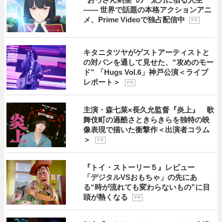
―― 世界で話題の本格アクションアニ
メ、Prime Videoで独占配信中
P R
キタニタツヤがゲストアーティストと
の対バンを通して見せた、“攻めのモー
ド” 「Hugs Vol.6」神戸公演＜ライブ
レポート＞
P R
主演・森七菜×長久允監督『炎上』 歌
舞伎町の過酷さときらきらを独特の映
像表現で描いた衝撃作＜出演者コラム
＞
P R
『トイ・ストーリー５』レビュー
「デジタルVSおもちゃ」の先にあ
る“時が流れても変わらないもの”に目
頭が熱くなる
P R