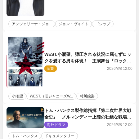
アンジェリーナ・ジョ...
ジョン・ヴォイト
ゴシップ
WEST.小瀧望、弾圧される状況に屈せずロッ
クを愛する男を体現！ 主演舞台『ロックン
ロール』ビジュアル解禁
演劇
2026/8/8 12:00
小瀧望
WEST.（旧ジャニーズW...
村川絵梨
トム・ハンクス製作総指揮『第二次世界大戦
全史』 ノルマンディー上陸の壮絶な戦場を
収めた特別映像解禁
海外ドラマ
2026/8/8 12:00
トム・ハンクス
ドキュメンタリー