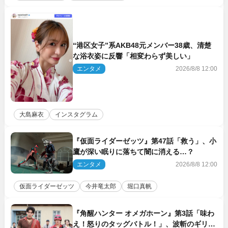
“港区女子”系AKB48元メンバー38歳、清楚
な浴衣姿に反響「相変わらず美しい」
エンタメ
2026/8/8 12:00
大島麻衣
インスタグラム
『仮面ライダーゼッツ』第47話「救う」、小
鷹が深い眠りに落ちて闇に消える…？
エンタメ
2026/8/8 12:00
仮面ライダーゼッツ
今井竜太郎
堀口真帆
『角醒ハンター オメガホーン』第3話「味わ
え！怒りのタッグバトル！」、波斬のギリコ