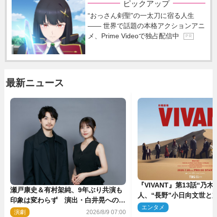
ピックアップ
“おっさん剣聖”の一太刀に宿る人生
―― 世界で話題の本格アクションアニ
メ、Prime Videoで独占配信中
P R
最新ニュース
『VIVANT』第13話“乃木
瀬戸康史＆有村架純、9年ぶり共演も
人、“長野”小日向文世と
印象は変わらず 演出・白井晃への絶
予想外の展開へ
エンタメ
2
大なる信頼を胸に舞台『キュー』に挑
演劇
2026/8/9 07:00