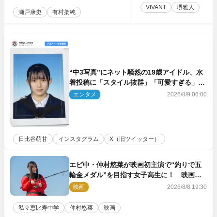
む
VIVANT
堺雅人
瀬戸康史
有村架純
“中3写真”にネット騒然の19歳アイドル、水
着投稿に「スタイル抜群」「可愛すぎる」と
絶賛の声
エンタメ
2026/8/9 06:00
日比谷萌甘
インスタグラム
X（旧ツイッター）
エビ中・仲村悠菜が映画初主演で“釣りで五
輪金メダル”を目指す女子高生に！ 映画
『つりこまち』今秋公開
映画
2026/8/8 19:30
私立恵比寿中学
仲村悠菜
映画