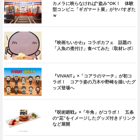
カメラに映らなければ“盗み”OK！ 体験
型コンビニ「ギガマート展」がヤバすぎた
ｗ
『映画ちいかわ』コラボカフェ 話題の
「人魚の煮付け」食べてみた〈取材レポ〉
『VIVANT』×「コアラのマーチ」が初コ
ラボ！ コアラ姿の乃木や野崎を描いたグ
ッズ登場へ
『呪術廻戦』×「牛角」がコラボ！ 五条
の“茈”をイメージしたグッズ付きドリンク
など展開