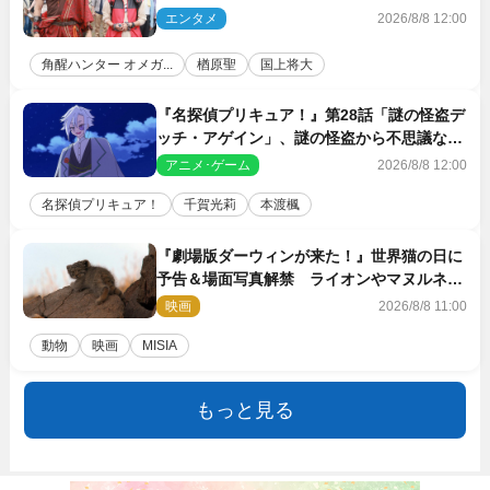
がハンターバトルを挑んできた！
エンタメ
2026/8/8 12:00
角醒ハンター オメガ...
楢原聖
国上将大
『名探偵プリキュア！』第28話「謎の怪盗デ
ッチ・アゲイン」、謎の怪盗から不思議な予
告状が届く
アニメ･ゲーム
2026/8/8 12:00
名探偵プリキュア！
千賀光莉
本渡楓
『劇場版ダーウィンが来た！』世界猫の日に
予告＆場面写真解禁 ライオンやマヌルネコ
の赤ちゃんが大集合
映画
2026/8/8 11:00
動物
映画
MISIA
もっと見る