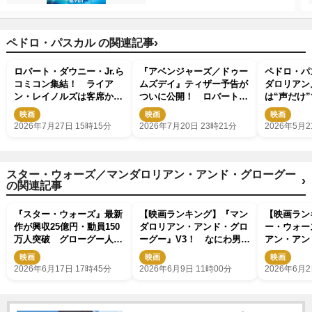
›
ペドロ・パスカル の関連記事
ロバート・ダウニー・Jr.ら
『アベンジャーズ／ドゥー
ペドロ・パ
コミコン集結！ ライア
ムズデイ』ティザー予告が
ダロリアン
ン・レイノルズは客席から
ついに公開！ ロバート・
は“声だけ
乱入 『アベンジャーズ／
ダウニー・Jr.演じるドクタ
久しぶりに
映画
映画
映画
ドゥームズデイ』新ビジュ
ー・ドゥームが姿現す
2026年7月27日 15時15分
2026年7月20日 23時21分
2026年5月2
アルも
スター・ウォーズ／マンダロリアン・アンド・グローグー
›
の関連記事
『スター・ウォーズ』最新
【映画ランキング】『マン
【映画ラン
作が興収25億円・動員150
ダロリアン・アンド・グロ
ー・ウォー
万人突破 グローグー人気
ーグー』V3！ なにわ男
アン・アン
で応援上映開催
子・高橋恭平主演『山口く
ー』V2！
映画
映画
映画
んはワルくない』は6位発
作『箱の中
2026年6月17日 17時45分
2026年6月9日 11時00分
2026年6月2
進
進！