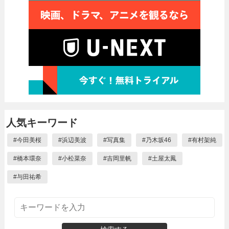
人気キーワード
#
今田美桜
#
浜辺美波
#
写真集
#
乃木坂46
#
有村架純
#
橋本環奈
#
小松菜奈
#
吉岡里帆
#
土屋太鳳
#
与田祐希