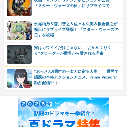
映画『マンダロリアン』新ビジュアル公開
「スター・ウォーズの日」にサプライズで
永尾柚乃＆森川智之＆佐々木久美＆板倉俊之が
横浜にサプライズ登場！ 「スター・ウォーズの
日」を祝福
実はカワイイだけじゃない “おめめくりく
り”グローグーが世界から愛される理由
“おっさん剣聖”の一太刀に宿る人生―― 世界で
話題の本格アクションアニメ、Prime Videoで
独占配信中
P R