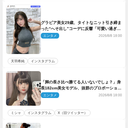
グラビア美女29歳、タイトなニット引き締ま
った“へそ出し”コーデに反響「可愛い過ぎ
る」
エンタメ
2026/8/8 18:00
天羽希純
インスタグラム
「脚の長さ比べ勝てる人いないでしょ？」身
長182cm美女モデル、抜群のプロポーション
にネット衝撃
エンタメ
2026/8/8 18:00
ミシャ
インスタグラム
X（旧ツイッター）