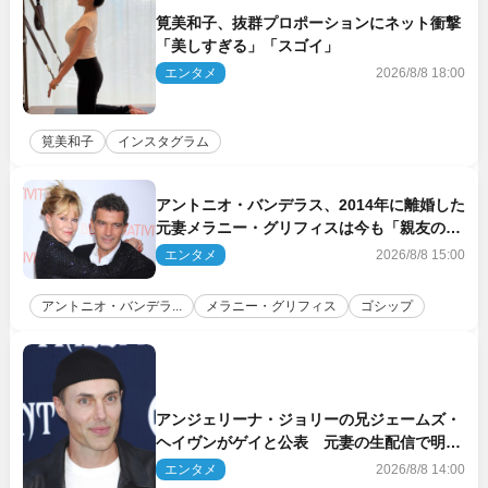
筧美和子、抜群プロポーションにネット衝撃
「美しすぎる」「スゴイ」
エンタメ
2026/8/8 18:00
筧美和子
インスタグラム
アントニオ・バンデラス、2014年に離婚した
元妻メラニー・グリフィスは今も「親友の一
人」
エンタメ
2026/8/8 15:00
アントニオ・バンデラ...
メラニー・グリフィス
ゴシップ
アンジェリーナ・ジョリーの兄ジェームズ・
ヘイヴンがゲイと公表 元妻の生配信で明ら
かに
エンタメ
2026/8/8 14:00