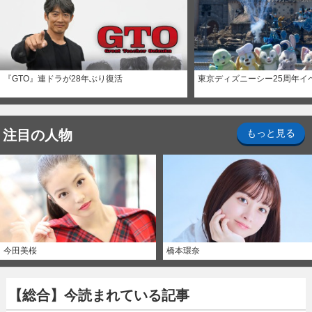
『GTO』連ドラが28年ぶり復活
東京ディズニーシー25周年イ
注目の人物
もっと見る
今田美桜
橋本環奈
【総合】今読まれている記事