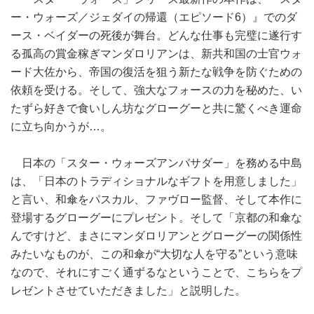
ー・ウォーズ／ジェダイの帰還（エピソード6）』でのダ
ース・ベイダーの死後が舞台。どんな仕事も完璧に遂行す
る孤高の賞金稼ぎマンダロリアンは、新共和国の士官ウォ
ード大佐から、帝国の復活を狙う新たな戦争を防ぐための
依頼を受ける。そして、強大なフォースの力を秘めた、い
たずら好きで食いしん坊なグローグーと共に驚くべき運命
に立ち向かうが…。
日本の「スター・ウォーズアンバサダー」を務める中島
は、「日本のトラディショナルなギフトを用意しました」
と言い、和傘をパスカル、ファヴロー監督、そして本作に
登場するグローグーにプレゼント。そして「京都の和傘な
んですけど、まさにマンダロリアンとグローグーの関係性
みたいなものが、この和傘が“大切な人を守る”という意味
なので、それにすごく通ずるなということで、こちらをプ
レゼントさせていただきました」と説明した。