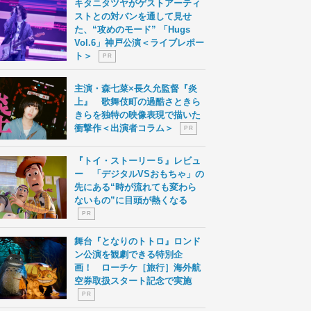
キタニタツヤがゲストアーティ
ストとの対バンを通して見せ
た、“攻めのモード” 「Hugs
Vol.6」神戸公演＜ライブレポー
ト＞
P R
主演・森七菜×長久允監督『炎
上』 歌舞伎町の過酷さときら
きらを独特の映像表現で描いた
衝撃作＜出演者コラム＞
P R
『トイ・ストーリー５』レビュ
ー 「デジタルVSおもちゃ」の
先にある“時が流れても変わら
ないもの”に目頭が熱くなる
P R
舞台『となりのトトロ』ロンド
ン公演を観劇できる特別企
画！ ローチケ［旅行］海外航
空券取扱スタート記念で実施
P R