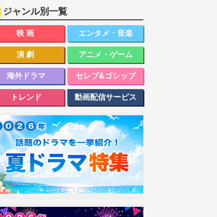
ジャンル別一覧
映画
エンタメ・音楽
演劇
アニメ・ゲーム
海外ドラマ
セレブ&ゴシップ
トレンド
動画配信サービス