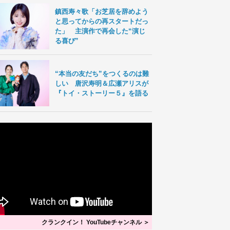
鎮西寿々歌「お芝居を辞めよう
と思ってからの再スタートだっ
た」 主演作で再会した“演じ
る喜び”
“本当の友だち”をつくるのは難
しい 唐沢寿明＆広瀬アリスが
『トイ・ストーリー５』を語る
クランクイン！ YouTubeチャンネル ＞