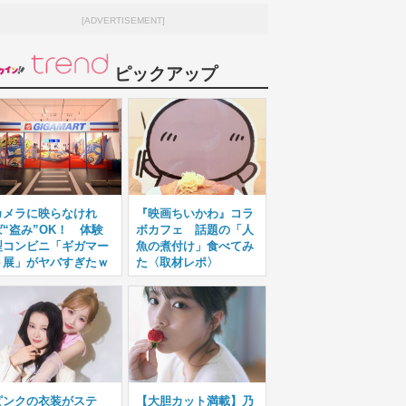
[ADVERTISEMENT]
ピックアップ
カメラに映らなけれ
『映画ちいかわ』コラ
ば“盗み”OK！ 体験
ボカフェ 話題の「人
型コンビニ「ギガマー
魚の煮付け」食べてみ
ト展」がヤバすぎたｗ
た〈取材レポ〉
ピンクの衣装がステ
【大胆カット満載】乃