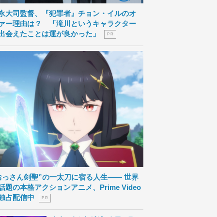
永大司監督、『犯罪者』チョン・イルのオ
ァー理由は？ 「滝川というキャラクター
出会えたことは運が良かった」
P R
おっさん剣聖”の一太刀に宿る人生―― 世界
話題の本格アクションアニメ、Prime Video
独占配信中
P R