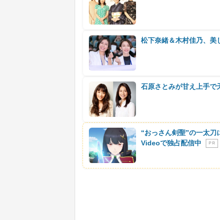
松下奈緒＆木村佳乃、美し
石原さとみが甘え上手で
“おっさん剣聖”の一太刀
Videoで独占配信中
P R