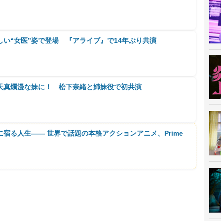
い“女医”姿で登場 『アライブ』で14年ぶり共演
天真爛漫な妹に！ 松下奈緒と姉妹役で初共演
に宿る人生―― 世界で話題の本格アクションアニメ、Prime