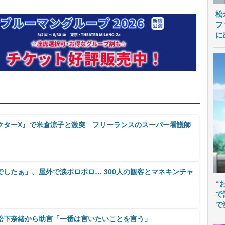
松
フ
に
クターX』で米倉涼子と激突 フリーランスのスーパー看護師
したぁ」、屋外で涙ポロポロ… 300人の観客とマネキンチャ
“
で
で
松下奈緒から助言「一番は言いたいことを言う」