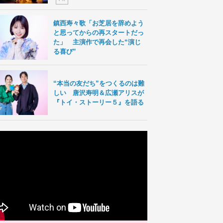
鎮西寿々歌「お芝居を辞めよう
と思ってからの再スタートだっ
た」 主演作で再会した“演じ
る喜び”
“本当の友だち”をつくるのは難
しい 唐沢寿明＆広瀬アリスが
『トイ・ストーリー５』を語る