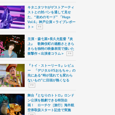
キタニタツヤがゲストアーティ
ストとの対バンを通して見せ
た、“攻めのモード” 「Hugs
Vol.6」神戸公演＜ライブレポー
ト＞
P R
主演・森七菜×長久允監督『炎
上』 歌舞伎町の過酷さときら
きらを独特の映像表現で描いた
衝撃作＜出演者コラム＞
P R
『トイ・ストーリー５』レビュ
ー 「デジタルVSおもちゃ」の
先にある“時が流れても変わら
ないもの”に目頭が熱くなる
P R
舞台『となりのトトロ』ロンド
ン公演を観劇できる特別企
画！ ローチケ［旅行］海外航
空券取扱スタート記念で実施
P R