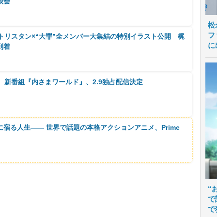
談会
松
フ
』、トリスタン×“大罪”全メンバー大集結の特別イラスト公開 梶
に
到着
復活！ 新番組『内さまワールド』、2.9独占配信決定
に宿る人生―― 世界で話題の本格アクションアニメ、Prime
“
で
で