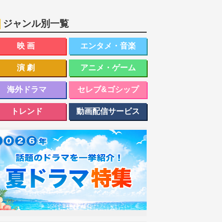
ジャンル別一覧
映画
エンタメ・音楽
演劇
アニメ・ゲーム
海外ドラマ
セレブ&ゴシップ
トレンド
動画配信サービス