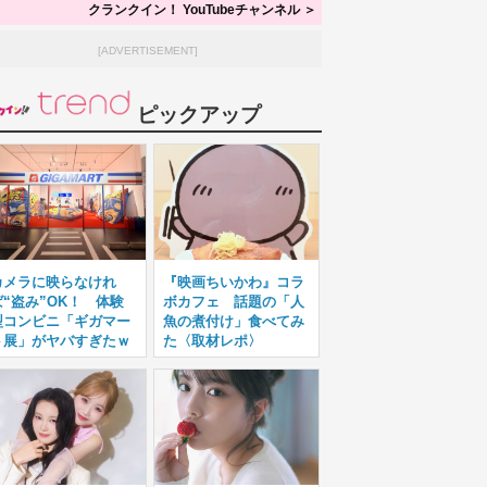
クランクイン！ YouTubeチャンネル ＞
[ADVERTISEMENT]
ピックアップ
カメラに映らなけれ
『映画ちいかわ』コラ
ば“盗み”OK！ 体験
ボカフェ 話題の「人
型コンビニ「ギガマー
魚の煮付け」食べてみ
ト展」がヤバすぎたｗ
た〈取材レポ〉