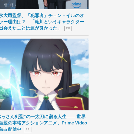
永大司監督、『犯罪者』チョン・イルのオ
ァー理由は？ 「滝川というキャラクター
出会えたことは運が良かった」
P R
おっさん剣聖”の一太刀に宿る人生―― 世界
話題の本格アクションアニメ、Prime Video
独占配信中
P R