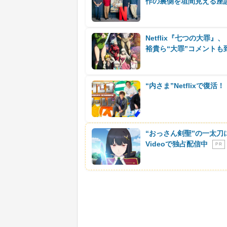
作の裏側を垣間見える座
Netflix『七つの大罪
裕貴ら“大罪”コメントも
“内さま”Netflixで
“おっさん剣聖”の一太刀
Videoで独占配信中
P R