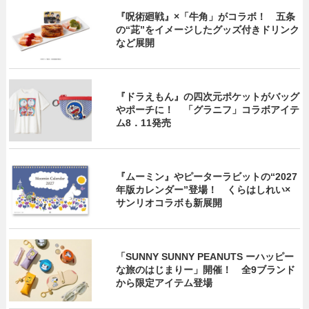
『呪術廻戦』×「牛角」がコラボ！ 五条
の“茈”をイメージしたグッズ付きドリンク
など展開
『ドラえもん』の四次元ポケットがバッグ
やポーチに！ 「グラニフ」コラボアイテ
ム8．11発売
『ムーミン』やピーターラビットの“2027
年版カレンダー”登場！ くらはしれい×
サンリオコラボも新展開
「SUNNY SUNNY PEANUTS ーハッピー
な旅のはじまりー」開催！ 全9ブランド
から限定アイテム登場