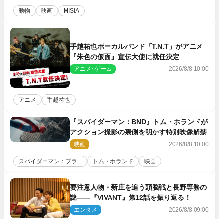
動物
映画
MISIA
手越祐也ボーカルバンド「T.N.T」がアニメ
『朱色の仮面』宣伝大使に就任決定
アニメ･ゲーム
2026/8/8 10:00
アニメ
手越祐也
『スパイダーマン：BND』トム・ホランドが
アクション撮影の裏側を明かす特別映像解禁
映画
2026/8/8 10:00
スパイダーマン：ブラ...
トム・ホランド
映画
要注意人物・新庄を追う頭脳戦と長野専務の
謎――『VIVANT』第12話を振り返る！
エンタメ
2026/8/8 09:00