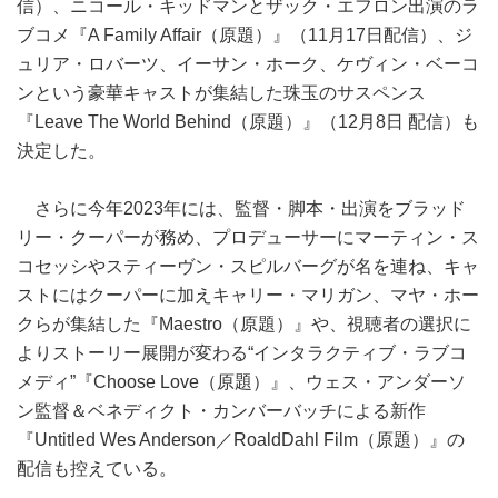
信）、ニコール・キッドマンとザック・エフロン出演のラ
ブコメ『A Family Affair（原題）』（11月17日配信）、ジ
ュリア・ロバーツ、イーサン・ホーク、ケヴィン・ベーコ
ンという豪華キャストが集結した珠玉のサスペンス
『Leave The World Behind（原題）』（12月8日 配信）も
決定した。
さらに今年2023年には、監督・脚本・出演をブラッド
リー・クーパーが務め、プロデューサーにマーティン・ス
コセッシやスティーヴン・スピルバーグが名を連ね、キャ
ストにはクーパーに加えキャリー・マリガン、マヤ・ホー
クらが集結した『Maestro（原題）』や、視聴者の選択に
よりストーリー展開が変わる“インタラクティブ・ラブコ
メディ”『Choose Love（原題）』、ウェス・アンダーソ
ン監督＆ベネディクト・カンバーバッチによる新作
『Untitled Wes Anderson／RoaldDahl Film（原題）』の
配信も控えている。