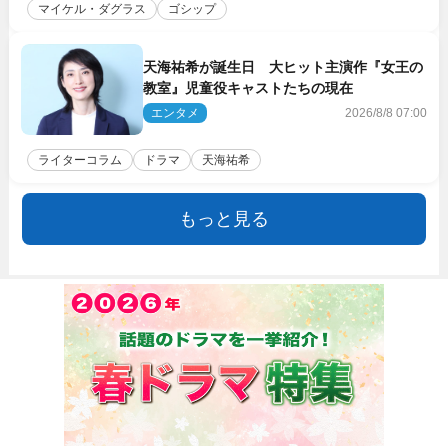
マイケル・ダグラス
ゴシップ
天海祐希が誕生日 大ヒット主演作『女王の
教室』児童役キャストたちの現在
エンタメ
2026/8/8 07:00
ライターコラム
ドラマ
天海祐希
もっと見る