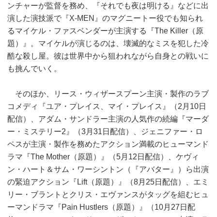
ンチャーが監督を務め、『それでも夜は明ける』などに出
演した演技派で『X‐MEN』のマグニートー役でも知られ
るマイケル・ファスベンダーが主演する『The Killer（原
題）』。マイケルが演じるのは、壊滅的なミスを犯した冷
酷な殺し屋。彼は世界中から狙われながら自身との戦いに
も挑んでいく。
そのほか、リース・ウィザースプーン主演・製作のラブ
コメディ『ユア・プレイス、マイ・プレイス』（2月10日
配信）、アダム・サンドラー主演の人気作の続編『マーダ
ー・ミステリー2』（3月31日配信）、ジェニファー・ロ
ペスが主演・製作を務めたアクション満載のヒューマンド
ラマ『The Mother（原題）』（5月12日配信）、ケヴィ
ン・ハート＆サム・ワーシントン（『アバター』）ら出演
の緊迫アクション『Lift（原題）』（8月25日配信）、エミ
リー・ブラントとクリス・エヴァンスがタッグを組むヒュ
ーマンドラマ『Pain Hustlers（原題）』（10月27日配