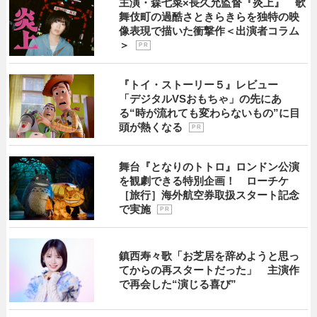
主演・森七菜×長久允監督『炎上』 歌
舞伎町の過酷さときらきらを独特の映
像表現で描いた衝撃作＜出演者コラム
＞
P R
『トイ・ストーリー５』レビュー
「デジタルVSおもちゃ」の先にあ
る“時が流れても変わらないもの”に目
頭が熱くなる
P R
舞台『となりのトトロ』ロンドン公演
を観劇できる特別企画！ ローチケ
［旅行］海外航空券取扱スタート記念
で実施
P R
鎮西寿々歌「お芝居を辞めようと思っ
てからの再スタートだった」 主演作
で再会した“演じる喜び”