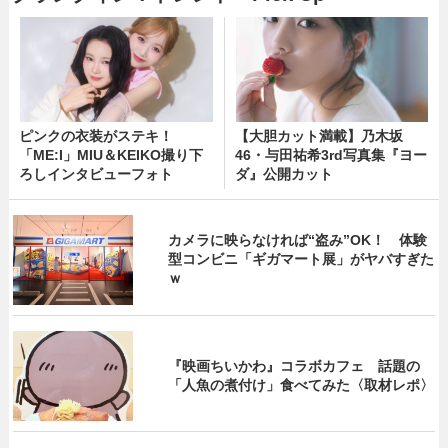
ピンクの衣装がステキ！
【大胆カット満載】乃木坂
「ME:I」MIU＆KEIKO撮り下
46・与田祐希3rd写真集『ヨー
ろしインタビューフォト
ダ』公開カット
カメラに映らなければ“盗み”OK！ 体験
型コンビニ「ギガマート展」がヤバすぎた
ｗ
『映画ちいかわ』コラボカフェ 話題の
「人魚の煮付け」食べてみた〈取材レポ〉