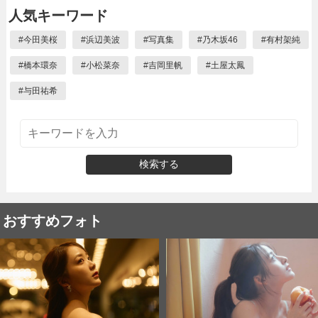
人気キーワード
#
今田美桜
#
浜辺美波
#
写真集
#
乃木坂46
#
有村架純
#
橋本環奈
#
小松菜奈
#
吉岡里帆
#
土屋太鳳
#
与田祐希
検索する
おすすめフォト