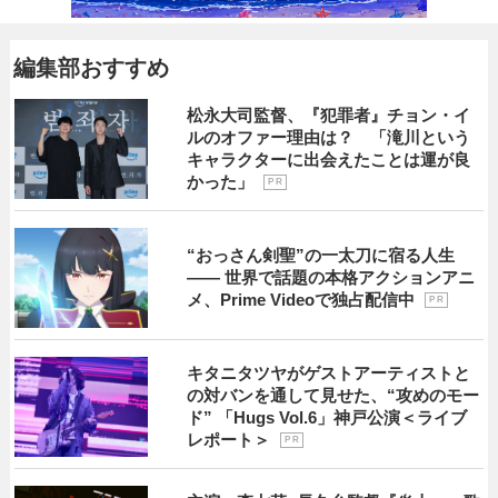
編集部おすすめ
松永大司監督、『犯罪者』チョン・イ
ルのオファー理由は？ 「滝川という
キャラクターに出会えたことは運が良
かった」
P R
“おっさん剣聖”の一太刀に宿る人生
―― 世界で話題の本格アクションアニ
メ、Prime Videoで独占配信中
P R
キタニタツヤがゲストアーティストと
の対バンを通して見せた、“攻めのモー
ド” 「Hugs Vol.6」神戸公演＜ライブ
レポート＞
P R