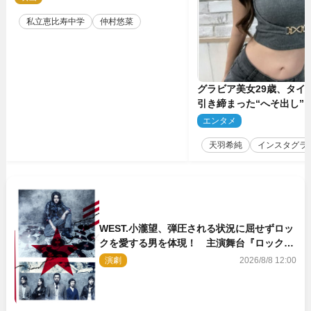
私立恵比寿中学
仲村悠菜
グラビア美女29歳、タイ
引き締まった“へそ出し”
「可愛い過ぎる」
エンタメ
2
天羽希純
インスタグラ
WEST.小瀧望、弾圧される状況に屈せずロッ
クを愛する男を体現！ 主演舞台『ロックン
ロール』ビジュアル解禁
演劇
2026/8/8 12:00