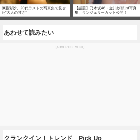
伊藤彩沙、20代ラストの写真集で見せ
【話題】乃木坂46・金川紗耶1st写真
た“大人の甘さ”
集、ランジェリーカット公開！
あわせて読みたい
[ADVERTISEMENT]
クランクイン！トレンド Pick Up