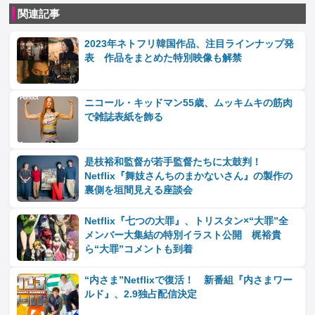
関連記事
2023年ネトフリ韓国作品、注目ラインナップ発
表 作品をまとめた特別映像も解禁
ニコール・キッドマン55歳、ムッキムキの筋肉
で雑誌表紙を飾る
是枝裕和監督が若手監督たちに太鼓判！
Netflix『舞妓さんちのまかないさん』の製作の
裏側を垣間見える座談会
Netflix『七つの大罪』、トリスタン×“大罪”全
メンバー大集結の特別イラスト公開 梶裕貴
ら“大罪”コメントも到着
“内さま”Netflixで復活！ 新番組『内さまワー
ルド』、2.9独占配信決定