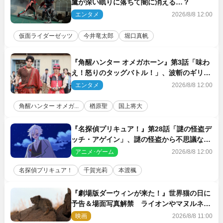
鷹が深い眠りに落ちて闇に消える…？
エンタメ
2026/8/8 12:00
仮面ライダーゼッツ
今井竜太郎
堀口真帆
『角醒ハンター オメガホーン』第3話「味わ
え！怒りのタッグバトル！」、波斬のギリコ
がハンターバトルを挑んできた！
エンタメ
2026/8/8 12:00
角醒ハンター オメガ...
楢原聖
国上将大
『名探偵プリキュア！』第28話「謎の怪盗デ
ッチ・アゲイン」、謎の怪盗から不思議な予
告状が届く
アニメ･ゲーム
2026/8/8 12:00
名探偵プリキュア！
千賀光莉
本渡楓
『劇場版ダーウィンが来た！』世界猫の日に
予告＆場面写真解禁 ライオンやマヌルネコ
の赤ちゃんが大集合
映画
2026/8/8 11:00