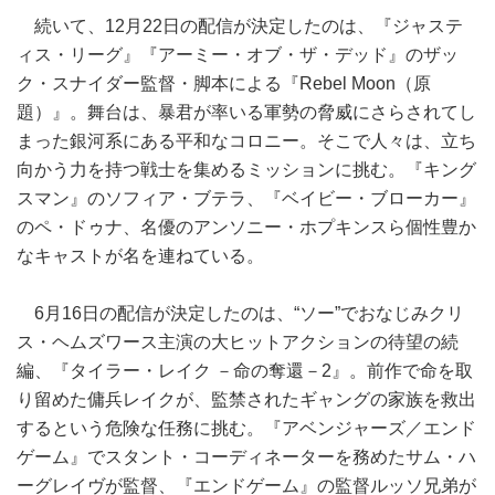
続いて、12月22日の配信が決定したのは、『ジャステ
ィス・リーグ』『アーミー・オブ・ザ・デッド』のザッ
ク・スナイダー監督・脚本による『Rebel Moon（原
題）』。舞台は、暴君が率いる軍勢の脅威にさらされてし
まった銀河系にある平和なコロニー。そこで人々は、立ち
向かう力を持つ戦士を集めるミッションに挑む。『キング
スマン』のソフィア・ブテラ、『ベイビー・ブローカー』
のペ・ドゥナ、名優のアンソニー・ホプキンスら個性豊か
なキャストが名を連ねている。
6月16日の配信が決定したのは、“ソー”でおなじみクリ
ス・ヘムズワース主演の大ヒットアクションの待望の続
編、『タイラー・レイク －命の奪還－2』。前作で命を取
り留めた傭兵レイクが、監禁されたギャングの家族を救出
するという危険な任務に挑む。『アベンジャーズ／エンド
ゲーム』でスタント・コーディネーターを務めたサム・ハ
ーグレイヴが監督、『エンドゲーム』の監督ルッソ兄弟が