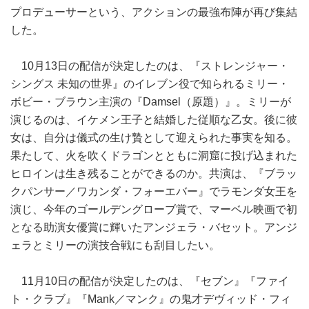
プロデューサーという、アクションの最強布陣が再び集結
した。
10月13日の配信が決定したのは、『ストレンジャー・
シングス 未知の世界』のイレブン役で知られるミリー・
ボビー・ブラウン主演の『Damsel（原題）』。ミリーが
演じるのは、イケメン王子と結婚した従順な乙女。後に彼
女は、自分は儀式の生け贄として迎えられた事実を知る。
果たして、火を吹くドラゴンとともに洞窟に投げ込まれた
ヒロインは生き残ることができるのか。共演は、『ブラッ
クパンサー／ワカンダ・フォーエバー』でラモンダ女王を
演じ、今年のゴールデングローブ賞で、マーベル映画で初
となる助演女優賞に輝いたアンジェラ・バセット。アンジ
ェラとミリーの演技合戦にも刮目したい。
11月10日の配信が決定したのは、『セブン』『ファイ
ト・クラブ』『Mank／マンク』の鬼才デヴィッド・フィ