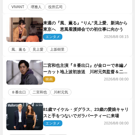
VIVANT
堺雅人
役所広司
来週の『風、薫る』“りん”見上愛、新潟から
東京へ 恵風看護婦会での初仕事に向かう
エンタメ
2026/8/8 08:15
風、薫る
見上愛
上坂樹里
二宮和也主演『８番出口』が金ローで本編ノ
ーカット地上波初放送 川村元気監督＆二宮
コメント到着
映画
2026/8/8 08:00
８番出口
二宮和也
川村元気
81歳マイケル・ダグラス、23歳の愛娘キャリ
スと手をつないでガラパーティーに来場
エンタメ
2026/8/8 08:00