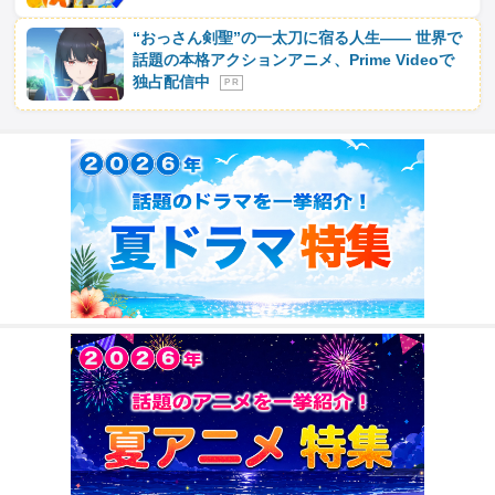
“おっさん剣聖”の一太刀に宿る人生―― 世界で
話題の本格アクションアニメ、Prime Videoで
独占配信中
P R