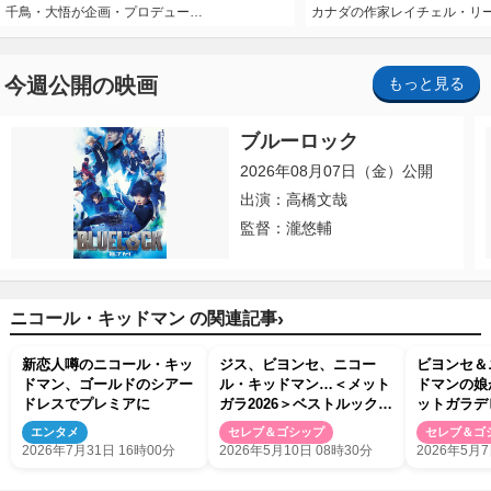
千鳥・大悟が企画・プロデュー…
カナダの作家レイチェル・リ
今週公開の映画
もっと見る
ブルーロック
2026年08月07日（金）公開
出演：高橋文哉
監督：瀧悠輔
›
ニコール・キッドマン の関連記事
新恋人噂のニコール・キッ
ジス、ビヨンセ、ニコー
ビヨンセ＆
ドマン、ゴールドのシアー
ル・キッドマン…＜メット
ドマンの娘
ドレスでプレミアに
ガラ2026＞ベストルック10
ットガラデ
選
エンタメ
セレブ＆ゴシップ
セレブ＆ゴ
2026年7月31日 16時00分
2026年5月10日 08時30分
2026年5月7