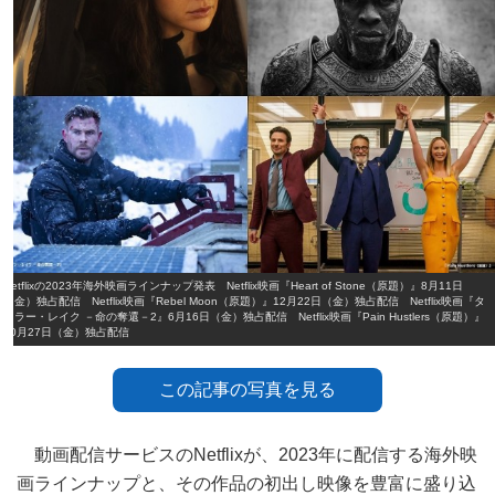
Netflixの2023年海外映画ラインナップ発表 Netflix映画『Heart of Stone（原題）』8月11日
（金）独占配信 Netflix映画『Rebel Moon（原題）』12月22日（金）独占配信 Netflix映画『タ
イラー・レイク －命の奪還－2』6月16日（金）独占配信 Netflix映画『Pain Hustlers（原題）』
10月27日（金）独占配信
この記事の写真を見る
動画配信サービスのNetflixが、2023年に配信する海外映
画ラインナップと、その作品の初出し映像を豊富に盛り込