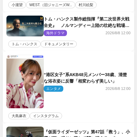
小瀧望
WEST.（旧ジャニーズW...
村川絵梨
トム・ハンクス製作総指揮『第二次世界大戦
全史』 ノルマンディー上陸の壮絶な戦場を
収めた特別映像解禁
海外ドラマ
2026/8/8 12:00
トム・ハンクス
ドキュメンタリー
“港区女子”系AKB48元メンバー38歳、清楚
な浴衣姿に反響「相変わらず美しい」
エンタメ
2026/8/8 12:00
大島麻衣
インスタグラム
『仮面ライダーゼッツ』第47話「救う」、小