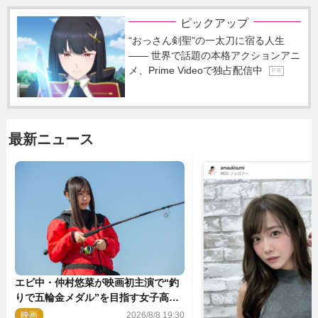
ピックアップ
“おっさん剣聖”の一太刀に宿る人生
―― 世界で話題の本格アクションアニ
メ、Prime Videoで独占配信中
P R
最新ニュース
エビ中・仲村悠菜が映画初主演で“釣
りで五輪金メダル”を目指す女子高生
に！ 映画『つりこまち』今秋公開
映画
2026/8/8 19:30