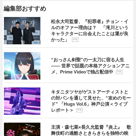
編集部おすすめ
松永大司監督、『犯罪者』チョン・イ
ルのオファー理由は？ 「滝川という
キャラクターに出会えたことは運が良
かった」
P R
“おっさん剣聖”の一太刀に宿る人生
―― 世界で話題の本格アクションアニ
メ、Prime Videoで独占配信中
P R
キタニタツヤがゲストアーティストと
の対バンを通して見せた、“攻めのモー
ド” 「Hugs Vol.6」神戸公演＜ライブ
レポート＞
P R
主演・森七菜×長久允監督『炎上』 歌
舞伎町の過酷さときらきらを独特の映