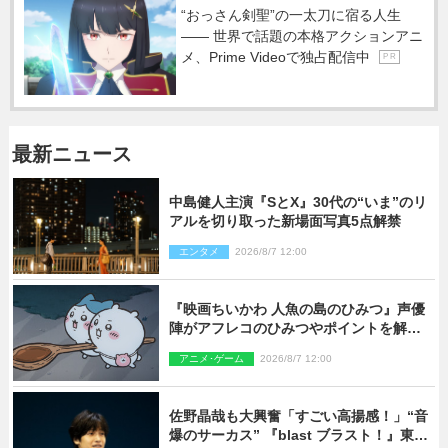
“おっさん剣聖”の一太刀に宿る人生
―― 世界で話題の本格アクションアニ
メ、Prime Videoで独占配信中
P R
最新ニュース
中島健人主演『SとX』30代の“いま”のリ
アルを切り取った新場面写真5点解禁
エンタメ
2026/8/7 12:00
『映画ちいかわ 人魚の島のひみつ』声優
陣がアフレコのひみつやポイントを解
説！ 新カットも到着
アニメ･ゲーム
2026/8/7 12:00
佐野晶哉も大興奮「すごい高揚感！」“音
爆のサーカス” 『blast ブラスト！』東京