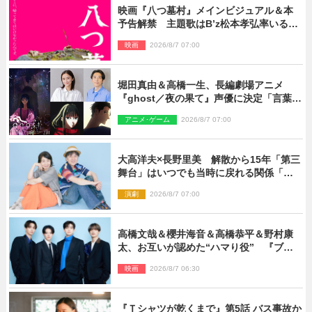
映画『八つ墓村』メインビジュアル＆本
予告解禁 主題歌はB’z松本孝弘率いる
TMG「DOOM」に決定
映画
2026/8/7 07:00
堀田真由＆高橋一生、長編劇場アニメ
『ghost／夜の果て』声優に決定「言葉に
はできない沢山の感情を思い出しまし
アニメ･ゲーム
2026/8/7 07:00
た」
大高洋夫×長野里美 解散から15年「第三
舞台」はいつでも当時に戻れる関係「や
っぱり他の方たちとは違います」
演劇
2026/8/7 07:00
高橋文哉＆櫻井海音＆高橋恭平＆野村康
太、お互いが認めた“ハマり役” 『ブル
ーロック』で築いた最高のチームワーク
映画
2026/8/7 06:30
『Ｔシャツが乾くまで』第5話 バス事故か