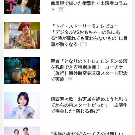
像表現で描いた衝撃作＜出演者コラム
＞
P R
『トイ・ストーリー５』レビュー
「デジタルVSおもちゃ」の先にあ
る“時が流れても変わらないもの”に目
頭が熱くなる
P R
舞台『となりのトトロ』ロンドン公演
を観劇できる特別企画！ ローチケ
［旅行］海外航空券取扱スタート記念
で実施
P R
鎮西寿々歌「お芝居を辞めようと思っ
てからの再スタートだった」 主演作
で再会した“演じる喜び”
“本当の友だち”をつくるのは難しい