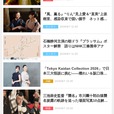
い！」
『風、薫る』“りん”見上愛＆“直美”上坂
樹里、感染収束で固い握手 ネット感動
「このバディは最強」「アツい」
エンタメ
2026/8/7 11:00
石橋静河主演の朝ドラ『ブラッサム』ポ
スター解禁 語りはNHK三條雅幸アナ
エンタメ
2026/8/7 11:00
「Tokyo Kaidan Collection 2026」で日
本三大怪談に挑む――檀れい＆阪口珠美
が語る「牡丹灯籠」の新たな魅力
演劇
2026/8/7 10:30
三池崇史監督『襲名』市川團十郎白猿襲
名披露の軌跡を追った場面写真10点解
禁！
映画
2026/8/7 10:00