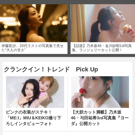
伊藤彩沙、20代ラストの写真集で見せ
【話題】乃木坂46・金川紗耶1st写真
た“大人の甘さ”
集、ランジェリーカット公開！
クランクイン！トレンド Pick Up
ピンクの衣装がステキ！
【大胆カット満載】乃木坂
「ME:I」MIU＆KEIKO撮り下
46・与田祐希3rd写真集『ヨー
ろしインタビューフォト
ダ』公開カット