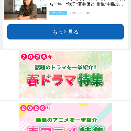
ら一年 “咲子”蒼井優と“樹生”中島歩は
心を許しあえる関係に
エンタメ
2026/8/7 06:30
もっと見る