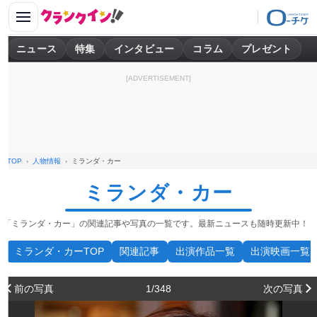
ニュース
特集
インタビュー
コラム
プレゼント
[ADVERTISEMENT]
TOP
人物情報
ミランダ・カー
ミランダ・カー
「ミランダ・カー」の関連記事や写真の一覧です。最新ニュースも随時更新中！
ミランダ・カーTOP
関連記事
出演作品一覧
出演映画一覧
前の写真
1/348
次の写真