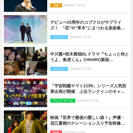
公演が開幕！
演劇
2026/8/7 12:00
デビュー25周年のコブクロがサプライ
ズ！ “花”や“草木”にまつわる楽曲集め
た新コンセプトアルバムを“花の日”に配
エンタメ
2026/8/7 12:00
信リリース
中川翼×桜木雅哉BLドラマ『ちょっと待と
うよ、春虎くん』CHIHIRO新曲
「Honeyy」がED主題歌に決定！
エンタメ
2026/8/7 12:00
「宇宙戦艦ヤマト2199」シリーズ人気投
票企画が開催 上位ランクインのキャラ
クター＆メカは新規描き下ろしイラスト
アニメ･ゲーム
2026/8/7 12:00
を制作
映画『世界で最後の愛しい娘！』声優・
花江夏樹のナレーション入り予告映像解
禁「あふれ出る温かさに涙が止まらな
映画
2026/8/7 12:00