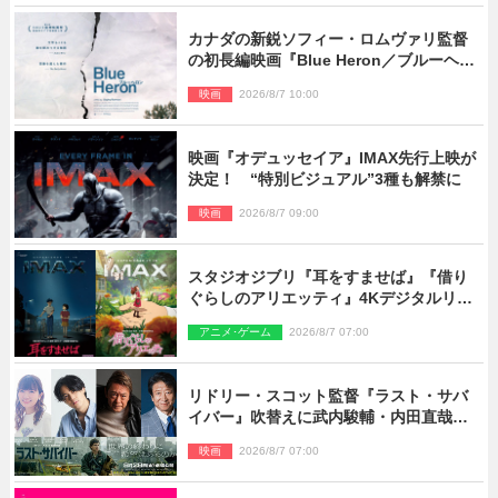
カナダの新鋭ソフィー・ロムヴァリ監督
の初長編映画『Blue Heron／ブルーヘロ
ン』10.23公開
映画
2026/8/7 10:00
映画『オデュッセイア』IMAX先行上映が
決定！ “特別ビジュアル”3種も解禁に
映画
2026/8/7 09:00
スタジオジブリ『耳をすませば』『借り
ぐらしのアリエッティ』4Kデジタルリマ
スターでIMAX上映決定！
アニメ･ゲーム
2026/8/7 07:00
リドリー・スコット監督『ラスト・サバ
イバー』吹替えに武内駿輔・内田直哉・
種崎敦美・井上和彦ら豪華声優陣が集
映画
2026/8/7 07:00
結！