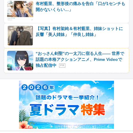
有村藍里、整形後の痛みを告白「口が1センチも
開かないくらい…」
【写真】有村架純＆有村藍里、姉妹ショットに
反響「美人姉妹」「仲良し姉妹」
“おっさん剣聖”の一太刀に宿る人生―― 世界で
話題の本格アクションアニメ、Prime Videoで
独占配信中
P R