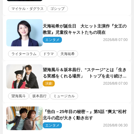
マイケル・ダグラス
ゴシップ
天海祐希が誕生日 大ヒット主演作『女王の
教室』児童役キャストたちの現在
エンタメ
2026/8/8 07:00
ライターコラム
ドラマ
天海祐希
望海風斗＆坂本昌行、“ステージ”とは「生き
る実感をくれる場所」 トップを走り続ける
原動力を語る
演劇
2026/8/8 07:00
望海風斗
坂本昌行
ミュージカル
『告白－25年目の秘密－』第5話 “爽太”松村
北斗の恋が大きく動き出す
エンタメ
2026/8/8 06:30