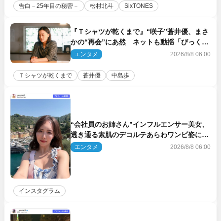
告白－25年目の秘密－
松村北斗
SixTONES
『Ｔシャツが乾くまで』“咲子”蒼井優、まさ
かの“再会”にあ然 ネットも動揺「びっくり
した!!」「今さら?!」（ネタバレあり）
エンタメ
2026/8/8 06:00
Ｔシャツが乾くまで
蒼井優
中島歩
“会社員のお姉さん”インフルエンサー美女、
透き通る素肌のデコルテあらわワンピ姿に反
響
エンタメ
2026/8/8 06:00
インスタグラム