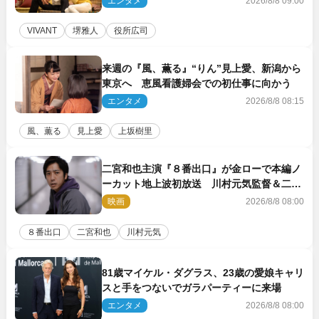
エンタメ
2026/8/8 09:00
VIVANT
堺雅人
役所広司
来週の『風、薫る』“りん”見上愛、新潟から
東京へ 恵風看護婦会での初仕事に向かう
エンタメ
2026/8/8 08:15
風、薫る
見上愛
上坂樹里
二宮和也主演『８番出口』が金ローで本編ノ
ーカット地上波初放送 川村元気監督＆二宮
コメント到着
映画
2026/8/8 08:00
８番出口
二宮和也
川村元気
81歳マイケル・ダグラス、23歳の愛娘キャリ
スと手をつないでガラパーティーに来場
エンタメ
2026/8/8 08:00