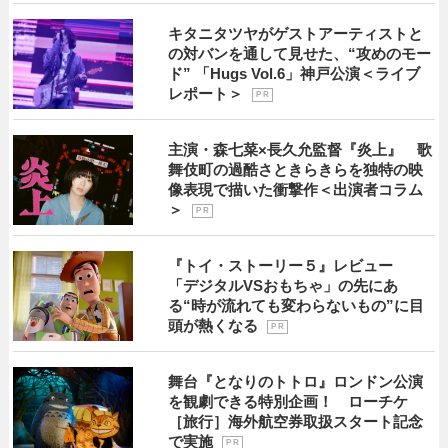
キタニタツヤがゲストアーティストと
の対バンを通して見せた、“攻めのモー
ド” 「Hugs Vol.6」神戸公演＜ライブ
レポート＞
P R
主演・森七菜×長久允監督『炎上』 歌
舞伎町の過酷さときらきらを独特の映
像表現で描いた衝撃作＜出演者コラム
＞
P R
『トイ・ストーリー５』レビュー
「デジタルVSおもちゃ」の先にあ
る“時が流れても変わらないもの”に目
頭が熱くなる
P R
舞台『となりのトトロ』ロンドン公演
を観劇できる特別企画！ ローチケ
［旅行］海外航空券取扱スタート記念
で実施
P R