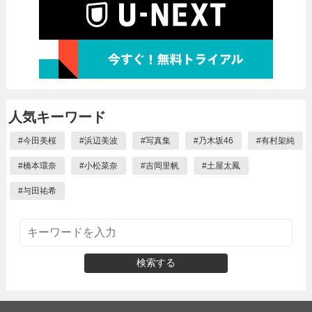
人気キーワード
#
今田美桜
#
浜辺美波
#
写真集
#
乃木坂46
#
有村架純
#
橋本環奈
#
小松菜奈
#
吉岡里帆
#
土屋太鳳
#
与田祐希
検索する