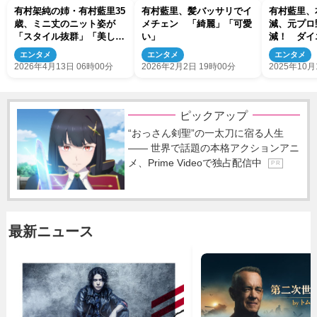
有村架純の姉・有村藍里35
有村藍里、髪バッサリでイ
有村藍里、
歳、ミニ丈のニット姿が
メチェン 「綺麗」「可愛
減、元プロ
「スタイル抜群」「美しす
い」
減！ ダイ
ぎる」
能人たち
エンタメ
エンタメ
エンタメ
2026年4月13日 06時00分
2026年2月2日 19時00分
2025年10月
ピックアップ
“おっさん剣聖”の一太刀に宿る人生
―― 世界で話題の本格アクションアニ
メ、Prime Videoで独占配信中
P R
最新ニュース