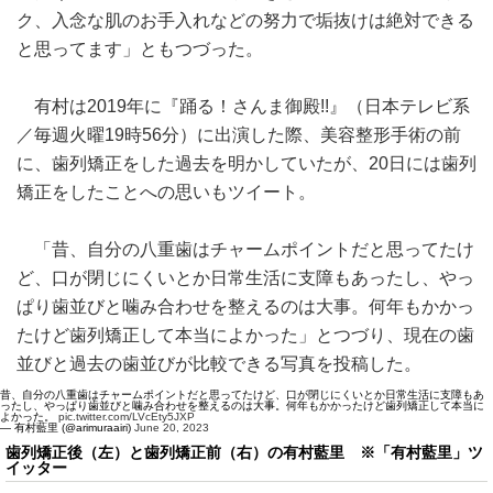
ク、入念な肌のお手入れなどの努力で垢抜けは絶対できる
と思ってます」ともつづった。
有村は2019年に『踊る！さんま御殿!!』（日本テレビ系
／毎週火曜19時56分）に出演した際、美容整形手術の前
に、歯列矯正をした過去を明かしていたが、20日には歯列
矯正をしたことへの思いもツイート。
「昔、自分の八重歯はチャームポイントだと思ってたけ
ど、口が閉じにくいとか日常生活に支障もあったし、やっ
ぱり歯並びと噛み合わせを整えるのは大事。何年もかかっ
たけど歯列矯正して本当によかった」とつづり、現在の歯
並びと過去の歯並びが比較できる写真を投稿した。
昔、自分の八重歯はチャームポイントだと思ってたけど、口が閉じにくいとか日常生活に支障もあ
ったし、やっぱり歯並びと噛み合わせを整えるのは大事。何年もかかったけど歯列矯正して本当に
よかった。
pic.twitter.com/LVcEty5JXP
— 有村藍里 (@arimuraairi)
June 20, 2023
歯列矯正後（左）と歯列矯正前（右）の有村藍里 ※「有村藍里」ツ
イッター