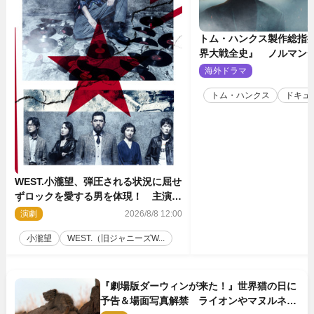
トム・ハンクス製作総指
界大戦全史』 ノルマン
壮絶な戦場を収めた特別
海外ドラマ
2
トム・ハンクス
ドキュ
WEST.小瀧望、弾圧される状況に屈せ
ずロックを愛する男を体現！ 主演舞
台『ロックンロール』ビジュアル解禁
演劇
2026/8/8 12:00
小瀧望
WEST.（旧ジャニーズW...
『劇場版ダーウィンが来た！』世界猫の日に
予告＆場面写真解禁 ライオンやマヌルネコ