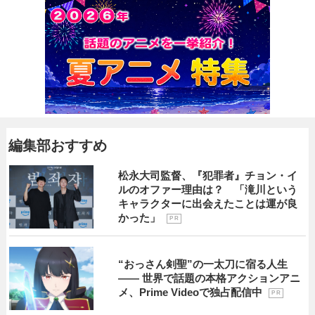
編集部おすすめ
松永大司監督、『犯罪者』チョン・イ
ルのオファー理由は？ 「滝川という
キャラクターに出会えたことは運が良
かった」
P R
“おっさん剣聖”の一太刀に宿る人生
―― 世界で話題の本格アクションアニ
メ、Prime Videoで独占配信中
P R