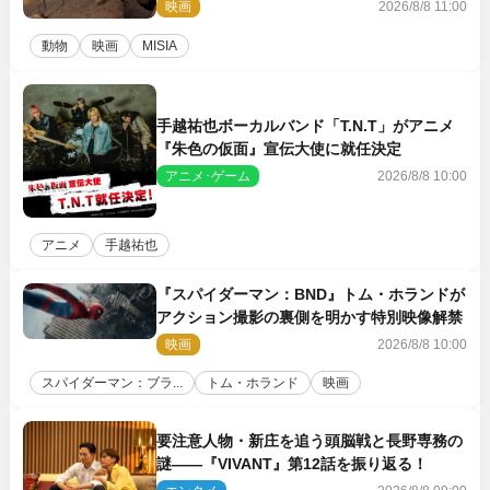
の赤ちゃんが大集合
映画
2026/8/8 11:00
動物
映画
MISIA
手越祐也ボーカルバンド「T.N.T」がアニメ
『朱色の仮面』宣伝大使に就任決定
アニメ･ゲーム
2026/8/8 10:00
アニメ
手越祐也
『スパイダーマン：BND』トム・ホランドが
アクション撮影の裏側を明かす特別映像解禁
映画
2026/8/8 10:00
スパイダーマン：ブラ...
トム・ホランド
映画
要注意人物・新庄を追う頭脳戦と長野専務の
謎――『VIVANT』第12話を振り返る！