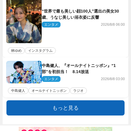
“世界で最も美しい顔100人”選出の美女30
歳、うなじ美しい浴衣姿に反響
エンタメ
2026/8/8 06:00
林ゆめ
インスタグラム
中島健人、『オールナイトニッポン』“1
部”を初担当！ 8.14放送
エンタメ
2026/8/8 03:00
中島健人
オールナイトニッポン
ラジオ
もっと見る