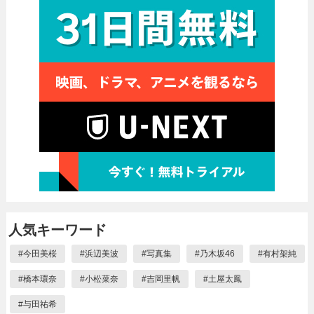
人気キーワード
#
今田美桜
#
浜辺美波
#
写真集
#
乃木坂46
#
有村架純
#
橋本環奈
#
小松菜奈
#
吉岡里帆
#
土屋太鳳
#
与田祐希