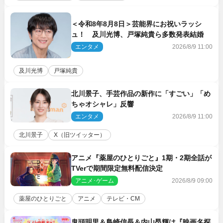
＜令和8年8月8日＞芸能界にお祝いラッシ
ュ！ 及川光博、戸塚純貴ら多数発表結婚
エンタメ
2026/8/9 11:00
及川光博
戸塚純貴
北川景子、手芸作品の新作に「すごい」「め
ちゃオシャレ」反響
エンタメ
2026/8/9 11:00
北川景子
X（旧ツイッター）
アニメ『薬屋のひとりごと』1期・2期全話が
TVerで期間限定無料配信決定
アニメ･ゲーム
2026/8/9 09:00
薬屋のひとりごと
アニメ
テレビ・CM
鬼頭明里＆島崎信長＆内山昂輝は『映画名探