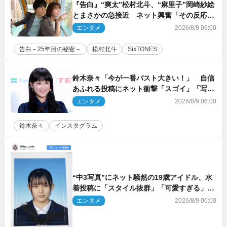
『告白』“爽太”松村北斗、“麻里子”岡崎紗絵
とまさかの急接近 ネット興奮「その反応
は」「いいの!?」（ネタバレあり）
エンタメ
2026/8/9 06:00
告白－25年目の秘密－
松村北斗
SixTONES
鈴木奈々「今が一番バスト大きい！」 自信
あふれる投稿にネット衝撃「スゴイ」「写真
集を出して欲しい」
エンタメ
2026/8/9 06:00
鈴木奈々
インスタグラム
“中3写真”にネット騒然の19歳アイドル、水
着投稿に「スタイル抜群」「可愛すぎる」と
絶賛の声
エンタメ
2026/8/9 06:00