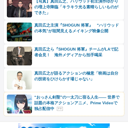
【写真】真田広之、ハリウッド初主演作ゆかり
の増上寺降臨「キラキラ光る素晴らしいものが
できた」
真田広之主演『SHOGUN 将軍』 “ハリウッド
の本気”が垣間見えるメイキング映像公開
真田広之ら『SHOGUN 将軍』チームがLAで記
者会見！ 海外メディアから拍手喝采
真田広之が語るアクションの極意「映画は自分
の技術をひけらかす場じゃない」
“おっさん剣聖”の一太刀に宿る人生―― 世界で
話題の本格アクションアニメ、Prime Videoで
独占配信中
P R