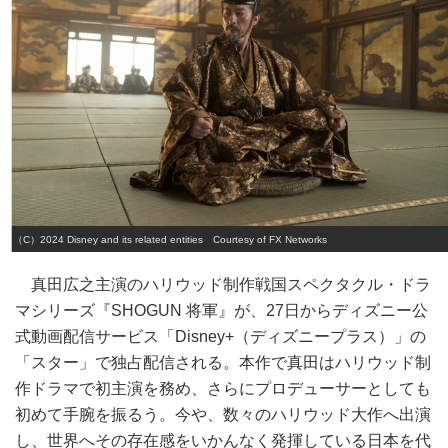
（C）2024 Disney and its related entities Courtesy of FX Networks
真田広之主演のハリウッド制作戦国スペクタクル・ドラ
マシリーズ『SHOGUN 将軍』が、27日からディズニー公
式動画配信サービス「Disney+（ディズニープラス）」の
「スター」で独占配信される。本作で真田はハリウッド制
作ドラマで初主演を務め、さらにプロデューサーとしても
初めて手腕を振るう。今や、数々のハリウッド大作へ出演
し、世界へその存在感をいかんなく発揮している日本を代