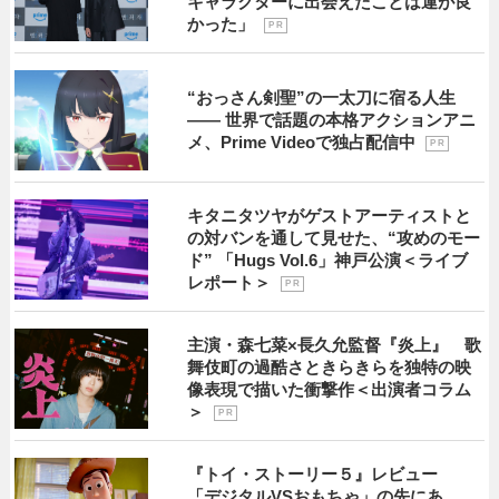
キャラクターに出会えたことは運が良
かった」
P R
“おっさん剣聖”の一太刀に宿る人生
―― 世界で話題の本格アクションアニ
メ、Prime Videoで独占配信中
P R
キタニタツヤがゲストアーティストと
の対バンを通して見せた、“攻めのモー
ド” 「Hugs Vol.6」神戸公演＜ライブ
レポート＞
P R
主演・森七菜×長久允監督『炎上』 歌
舞伎町の過酷さときらきらを独特の映
像表現で描いた衝撃作＜出演者コラム
＞
P R
『トイ・ストーリー５』レビュー
「デジタルVSおもちゃ」の先にあ