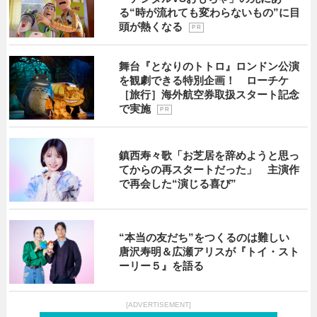
る“時が流れても変わらないもの”に目
頭が熱くなる
P R
舞台『となりのトトロ』ロンドン公演
を観劇できる特別企画！ ローチケ
［旅行］海外航空券取扱スタート記念
で実施
P R
鎮西寿々歌「お芝居を辞めようと思っ
てからの再スタートだった」 主演作
で再会した“演じる喜び”
“本当の友だち”をつくるのは難しい
唐沢寿明＆広瀬アリスが『トイ・スト
ーリー５』を語る
[ADVERTISEMENT]