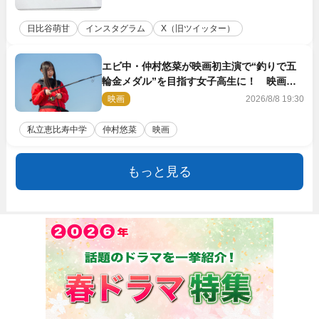
日比谷萌甘
インスタグラム
X（旧ツイッター）
エビ中・仲村悠菜が映画初主演で“釣りで五
輪金メダル”を目指す女子高生に！ 映画
『つりこまち』今秋公開
映画
2026/8/8 19:30
私立恵比寿中学
仲村悠菜
映画
もっと見る