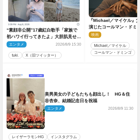
『Michael／マイケル
演じたコールマン・ドミ
“素顔非公開”17歳紅白歌手「家族で
イクに2時間半かかってい
映画
2
初ハワイ行ってきたよ」大胆肌見せシ
ョット公開
エンタメ
2026/8/9 15:30
Michael／マイケル
コールマン・ドミンゴ
tuki.
X（旧ツイッター）
美男美女の子どもたちも顔出し！ HG＆住
谷杏奈、結婚記念日を祝福
エンタメ
2026/8/9 11:30
レイザーラモンHG
インスタグラム