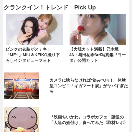
クランクイン！トレンド Pick Up
ピンクの衣装がステキ！
【大胆カット満載】乃木坂
「ME:I」MIU＆KEIKO撮り下
46・与田祐希3rd写真集『ヨー
ろしインタビューフォト
ダ』公開カット
カメラに映らなければ“盗み”OK！ 体験
型コンビニ「ギガマート展」がヤバすぎた
ｗ
『映画ちいかわ』コラボカフェ 話題の
「人魚の煮付け」食べてみた〈取材レポ〉