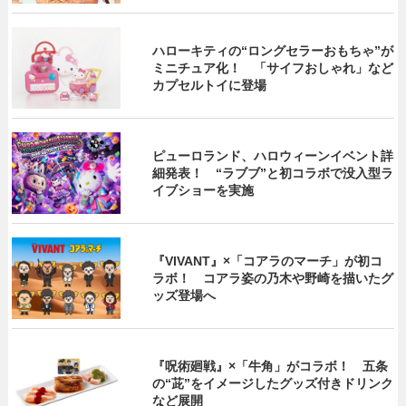
ハローキティの“ロングセラーおもちゃ”が
ミニチュア化！ 「サイフおしゃれ」など
カプセルトイに登場
ピューロランド、ハロウィーンイベント詳
細発表！ “ラブブ”と初コラボで没入型ラ
イブショーを実施
『VIVANT』×「コアラのマーチ」が初コ
ラボ！ コアラ姿の乃木や野崎を描いたグ
ッズ登場へ
『呪術廻戦』×「牛角」がコラボ！ 五条
の“茈”をイメージしたグッズ付きドリンク
など展開