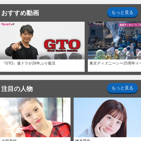
おすすめ動画
もっと見る
『GTO』連ドラが28年ぶり復活
東京ディズニーシー25周年イ
注目の人物
もっと見る
今田美桜
橋本環奈