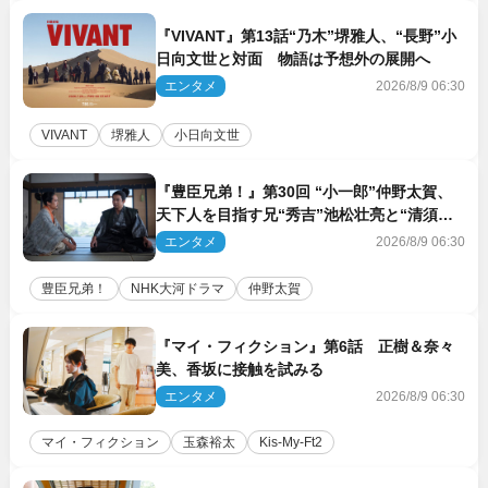
『VIVANT』第13話“乃木”堺雅人、“長野”小
日向文世と対面 物語は予想外の展開へ
エンタメ
2026/8/9 06:30
VIVANT
堺雅人
小日向文世
『豊臣兄弟！』第30回 “小一郎”仲野太賀、
天下人を目指す兄“秀吉”池松壮亮と“清須会
議”へ
エンタメ
2026/8/9 06:30
豊臣兄弟！
NHK大河ドラマ
仲野太賀
『マイ・フィクション』第6話 正樹＆奈々
美、香坂に接触を試みる
エンタメ
2026/8/9 06:30
マイ・フィクション
玉森裕太
Kis‐My‐Ft2