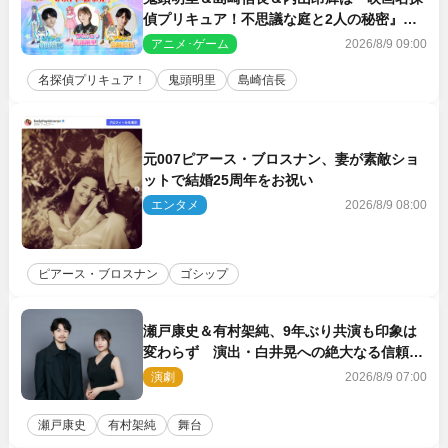
偵プリキュア！不思議な庭と2人の秘密』ゲ
スト声優に決定
アニメ･ゲーム
2026/8/9 09:00
名探偵プリキュア！
鬼頭明里
島崎信長
元007ピアース・ブロスナン、妻が素敵ショ
ットで結婚25周年をお祝い
エンタメ
2026/8/9 08:00
ピアース・ブロスナン
ゴシップ
瀬戸康史＆有村架純、9年ぶり共演も印象は
変わらず 演出・白井晃への絶大なる信頼を
胸に舞台『キュー』に挑む
演劇
2026/8/9 07:00
瀬戸康史
有村架純
舞台