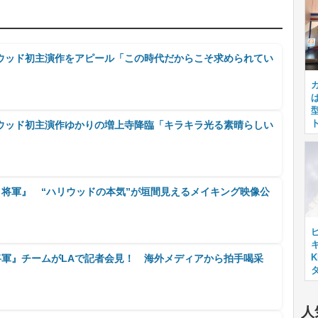
ウッド初主演作をアピール「この時代だからこそ求められてい
ウッド初主演作ゆかりの増上寺降臨「キラキラ光る素晴らしい
N 将軍』 “ハリウッドの本気”が垣間見えるメイキング映像公
キ
 将軍』チームがLAで記者会見！ 海外メディアから拍手喝采
人