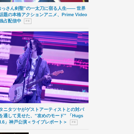
おっさん剣聖”の一太刀に宿る人生―― 世界
話題の本格アクションアニメ、Prime Video
独占配信中
P R
タニタツヤがゲストアーティストとの対バ
を通して見せた、“攻めのモード” 「Hugs
ol.6」神戸公演＜ライブレポート＞
P R