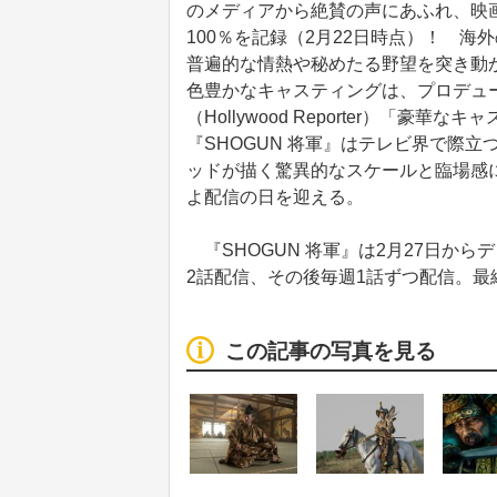
のメディアから絶賛の声にあふれ、映画批評
100％を記録（2月22日時点）！ 海
普遍的な情熱や秘めたる野望を突き動か
色豊かなキャスティングは、プロデュ
（Hollywood Reporter）「
『SHOGUN 将軍』はテレビ界で際立
ッドが描く驚異的なスケールと臨場感
よ配信の日を迎える。
『SHOGUN 将軍』は2月27日か
2話配信、その後毎週1話ずつ配信。最
この記事の写真を見る