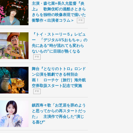
主演・森七菜×長久允監督『炎
上』 歌舞伎町の過酷さときら
きらを独特の映像表現で描いた
衝撃作＜出演者コラム＞
P R
『トイ・ストーリー５』レビュ
ー 「デジタルVSおもちゃ」の
先にある“時が流れても変わら
ないもの”に目頭が熱くなる
P R
舞台『となりのトトロ』ロンド
ン公演を観劇できる特別企
画！ ローチケ［旅行］海外航
空券取扱スタート記念で実施
P R
鎮西寿々歌「お芝居を辞めよう
と思ってからの再スタートだっ
た」 主演作で再会した“演じ
る喜び”