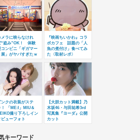
カメラに映らなけれ
『映画ちいかわ』コラ
ば“盗み”OK！ 体験
ボカフェ 話題の「人
型コンビニ「ギガマー
魚の煮付け」食べてみ
ト展」がヤバすぎたｗ
た〈取材レポ〉
ピンクの衣装がステ
【大胆カット満載】乃
！ 「ME:I」MIU＆
木坂46・与田祐希3rd
KEIKO撮り下ろしイン
写真集『ヨーダ』公開
タビューフォト
カット
気キーワード