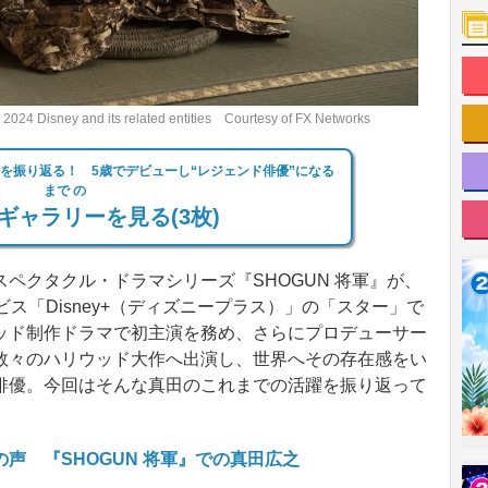
and its related entities Courtesy of FX Networks
躍を振り返る！ 5歳でデビューし“レジェンド俳優”になる
まで の
ギャラリーを見る(3枚)
クタクル・ドラマシリーズ『SHOGUN 将軍』が、
ス「Disney+（ディズニープラス）」の「スター」で
ッド制作ドラマで初主演を務め、さらにプロデューサー
数々のハリウッド大作へ出演し、世界へその存在感をい
俳優。今回はそんな真田のこれまでの活躍を振り返って
声 『SHOGUN 将軍』での真田広之