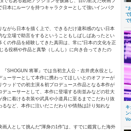
骨頂でもある超絶アクションを披露し、目の肥えた映画フ
で日本にルーツを持つキャラクターとして強いインパク
“
で
で
ながら日本を描く上で、できるだけ違和感のない日本
的な立場で助言をするということもしばしばあったとい
多くの作品を経験してきた真田は、常に“日本の文化を正
演じる役柄や作品と真摯（しんし）に向き合ってきたの
SHOGUN 将軍』では当初主人公・吉井虎永役とし
デューサーとして本作に携わってほしいとのオファーが
リウッドでの初主演＆初プロデュース作品となる本作が
ロデューサーとして、本作に登場する街並みなどの壮大
が身に着ける衣装や武具や小道具に至るまでこだわり抜
わるなど、本作に注いだこだわりや情熱は計り知れな
キ
ン
V
画人として挑んだ“渾身の1作”は、すでに鑑賞した海外