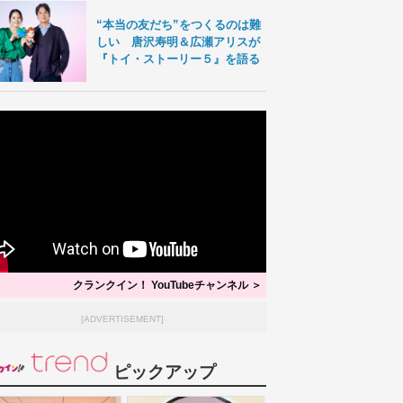
“本当の友だち”をつくるのは難
しい 唐沢寿明＆広瀬アリスが
『トイ・ストーリー５』を語る
クランクイン！ YouTubeチャンネル ＞
[ADVERTISEMENT]
ピックアップ