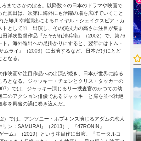
のころまでさかのぼる。以降数々の日本のドラマや映画で
った真田は、次第に海外にも活躍の場を広げていくこと
われた蜷川幸雄演出によるロイヤル・シェイクスピア・カ
ストとして唯一出演し、その演技力の高さに注目が集ま
田洋次監督作品『たそがれ清兵衛』（2002）で、第76
ート。海外進出への足掛かりにすると、翌年にはトム・
サムライ』（2003）に出演するなど、日本だけにとど
ととなる。
作映画や注目作品への出演が続き、日本が世界に誇る
ころとなる。ジャッキー・チェンとクリス・タッカーの
007）では、ジャッキー演じるリー捜査官のかつての幼
無二のアクション俳優であるジャッキーと肩を並べ壮絶
観客を興奮の渦に巻き込んだ。
12）では、アンソニー・ホプキンス演じるアダムの恋人
：SAMURAI』（2013）、『47RONIN』
ドゲーム』（2019）という注目作に出演。『モータルコ