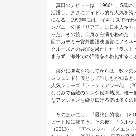
真田のデビューは、1966年、5歳
活躍し、まさにアイドル的な人気を誇
になる。1999年には、イギリスで行
ンパニー公演『リア王』に日本人キャ
った。その後、自身が主演を務めた、山
回アカデミー賞外国語映画賞にノミネ
クルーズとの共演を果たした『ラスト 
まらず、海外での活躍を本格化するこ
海外に拠点を移してからは、数々の大
レジェンド俳優として誰しもが知ると
人気シリーズ『ラッシュアワー3』（2
なじみで宿敵のケンジ役を熱演。唯一
なアクションを繰り広げる姿は多くの
そのほかにも、『最終目的地』（20
ピート役に抜てき。その後、『ウルヴァリン
（2013）、『アベンジャーズ／エン