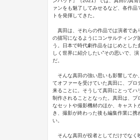
ンバット』（2021）では、真田の真
ァンをも魅了してみせるなど、各作品
トを発揮してきた。
真田は、それらの作品では演者であり
の描写になるようにコンサルティング
う。日本で時代劇作品をはじめとした
しく世界に紹介したい”その思いで、
だ。
そんな真田の強い思いも影響してか、『
てオファーを受けていた真田に、プロ
来ることに。そうして真田にとってハ
制作されることとなった。真田は、プ
なセットや撮影機材のほか、キャスト
き、撮影が終わった後も編集作業に携
い。
そんな真田が役者としてだけでなく映