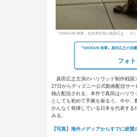
『SHOGUN 将軍』吉井虎永役の真田広之 （C）2024 Disney 
『SHOGUN 将軍』真田広之の活
フォト
真田広之主演のハリウッド制作戦国スペ
27日からディズニー公式動画配信サービ
独占配信される。本作で真田はハリウ
としても初めて手腕を振るう。今や、
かんなく発揮している日本を代表する
みる。
【写真】海外メディアからすでに絶賛の