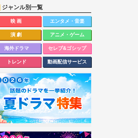
ジャンル別一覧
映画
エンタメ・音楽
演劇
アニメ・ゲーム
海外ドラマ
セレブ&ゴシップ
トレンド
動画配信サービス