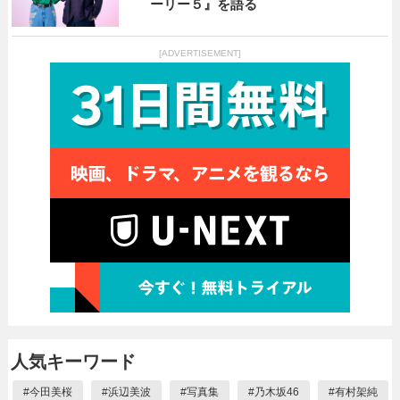
ーリー５』を語る
[ADVERTISEMENT]
人気キーワード
#
今田美桜
#
浜辺美波
#
写真集
#
乃木坂46
#
有村架純