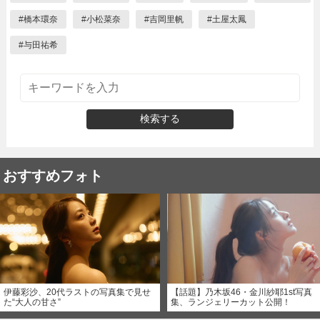
#
橋本環奈
#
小松菜奈
#
吉岡里帆
#
土屋太鳳
#
与田祐希
検索する
おすすめフォト
伊藤彩沙、20代ラストの写真集で見せ
【話題】乃木坂46・金川紗耶1st写真
た“大人の甘さ”
集、ランジェリーカット公開！