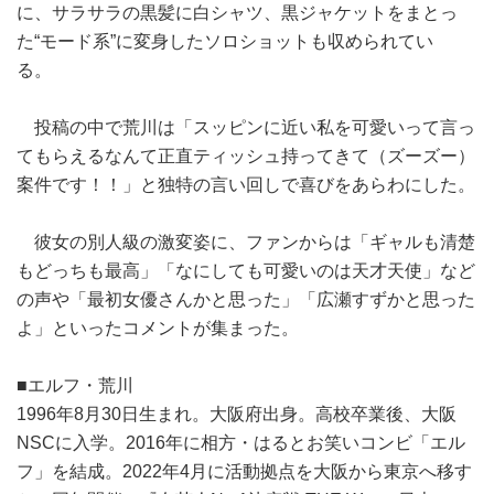
に、サラサラの黒髪に白シャツ、黒ジャケットをまとっ
た“モード系”に変身したソロショットも収められてい
る。
投稿の中で荒川は「スッピンに近い私を可愛いって言っ
てもらえるなんて正直ティッシュ持ってきて（ズーズー）
案件です！！」と独特の言い回しで喜びをあらわにした。
彼女の別人級の激変姿に、ファンからは「ギャルも清楚
もどっちも最高」「なにしても可愛いのは天才天使」など
の声や「最初女優さんかと思った」「広瀬すずかと思った
よ」といったコメントが集まった。
■エルフ・荒川
1996年8月30日生まれ。大阪府出身。高校卒業後、大阪
NSCに入学。2016年に相方・はるとお笑いコンビ「エル
フ」を結成。2022年4月に活動拠点を大阪から東京へ移す