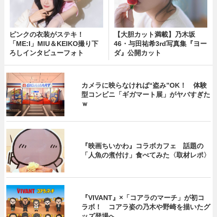
ピンクの衣装がステキ！
【大胆カット満載】乃木坂
「ME:I」MIU＆KEIKO撮り下
46・与田祐希3rd写真集『ヨー
ろしインタビューフォト
ダ』公開カット
カメラに映らなければ“盗み”OK！ 体験
型コンビニ「ギガマート展」がヤバすぎた
ｗ
『映画ちいかわ』コラボカフェ 話題の
「人魚の煮付け」食べてみた〈取材レポ〉
『VIVANT』×「コアラのマーチ」が初コ
ラボ！ コアラ姿の乃木や野崎を描いたグ
ッズ登場へ