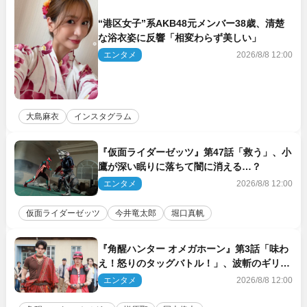
“港区女子”系AKB48元メンバー38歳、清楚
な浴衣姿に反響「相変わらず美しい」
エンタメ
2026/8/8 12:00
大島麻衣
インスタグラム
『仮面ライダーゼッツ』第47話「救う」、小
鷹が深い眠りに落ちて闇に消える…？
エンタメ
2026/8/8 12:00
仮面ライダーゼッツ
今井竜太郎
堀口真帆
『角醒ハンター オメガホーン』第3話「味わ
え！怒りのタッグバトル！」、波斬のギリコ
がハンターバトルを挑んできた！
エンタメ
2026/8/8 12:00