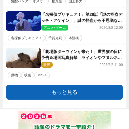
角醒ハンター オメガ...
楢原聖
国上将大
『名探偵プリキュア！』第28話「謎の怪盗デ
ッチ・アゲイン」、謎の怪盗から不思議な予
告状が届く
アニメ･ゲーム
2026/8/8 12:00
名探偵プリキュア！
千賀光莉
本渡楓
『劇場版ダーウィンが来た！』世界猫の日に
予告＆場面写真解禁 ライオンやマヌルネコ
の赤ちゃんが大集合
映画
2026/8/8 11:00
動物
映画
MISIA
もっと見る