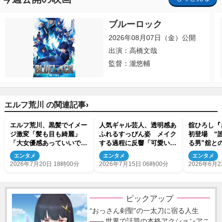
ブルーロック
2026年08月07日（金）公開
出演：高橋文哉
監督：瀧悠輔
›
エルフ荒川 の関連記事
エルフ荒川、黒髪でイメー
人気ギャル芸人、透明感あ
舘ひろし『
ジ激変「髪も目も綺麗」
ふれるすっぴん姿 メイク
初登場 “
「大女優感あっていいです
する過程に反響「可愛い過
る男”舘と
ね！」
ぎ」
ョットに王
エンタメ
エンタメ
エンタメ
2026年7月20日 18時00分
2026年7月15日 06時00分
2026年6月2
ピックアップ
“おっさん剣聖”の一太刀に宿る人生
―― 世界で話題の本格アクションアニ