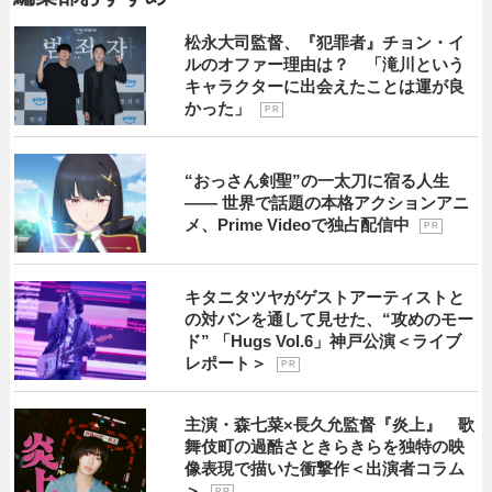
松永大司監督、『犯罪者』チョン・イ
ルのオファー理由は？ 「滝川という
キャラクターに出会えたことは運が良
かった」
P R
“おっさん剣聖”の一太刀に宿る人生
―― 世界で話題の本格アクションアニ
メ、Prime Videoで独占配信中
P R
キタニタツヤがゲストアーティストと
の対バンを通して見せた、“攻めのモー
ド” 「Hugs Vol.6」神戸公演＜ライブ
レポート＞
P R
主演・森七菜×長久允監督『炎上』 歌
舞伎町の過酷さときらきらを独特の映
像表現で描いた衝撃作＜出演者コラム
＞
P R