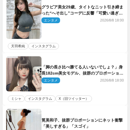
グラビア美女29歳、タイトなニット引き締ま
った“へそ出し”コーデに反響「可愛い過ぎ
る」
エンタメ
2026/8/8 18:00
天羽希純
インスタグラム
「脚の長さ比べ勝てる人いないでしょ？」身
長182cm美女モデル、抜群のプロポーション
にネット衝撃
エンタメ
2026/8/8 18:00
ミシャ
インスタグラム
X（旧ツイッター）
筧美和子、抜群プロポーションにネット衝撃
「美しすぎる」「スゴイ」