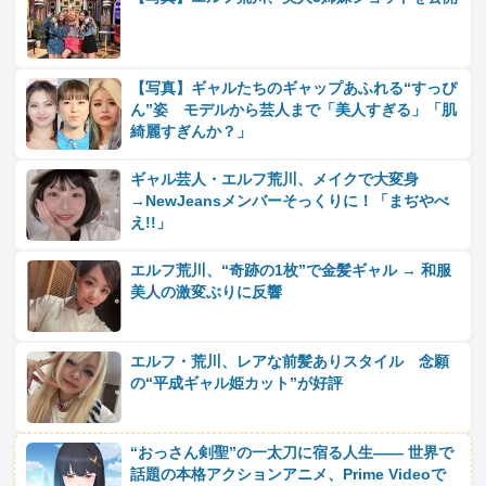
【写真】ギャルたちのギャップあふれる“すっぴ
ん”姿 モデルから芸人まで「美人すぎる」「肌
綺麗すぎんか？」
ギャル芸人・エルフ荒川、メイクで大変身
→NewJeansメンバーそっくりに！「まぢやべ
え!!」
エルフ荒川、“奇跡の1枚”で金髪ギャル → 和服
美人の激変ぶりに反響
エルフ・荒川、レアな前髪ありスタイル 念願
の“平成ギャル姫カット”が好評
“おっさん剣聖”の一太刀に宿る人生―― 世界で
話題の本格アクションアニメ、Prime Videoで