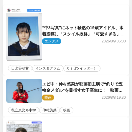
“中3写真”にネット騒然の19歳アイドル、水
着投稿に「スタイル抜群」「可愛すぎる」と
絶賛の声
エンタメ
2026/8/9 06:00
日比谷萌甘
インスタグラム
X（旧ツイッター）
エビ中・仲村悠菜が映画初主演で“釣りで五
輪金メダル”を目指す女子高生に！ 映画
『つりこまち』今秋公開
映画
2026/8/8 19:30
私立恵比寿中学
仲村悠菜
映画