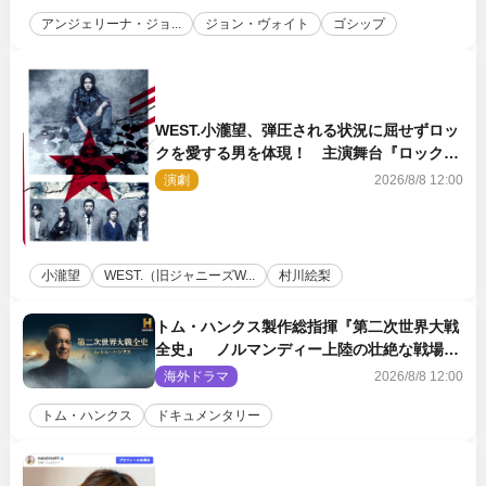
アンジェリーナ・ジョ...
ジョン・ヴォイト
ゴシップ
WEST.小瀧望、弾圧される状況に屈せずロッ
クを愛する男を体現！ 主演舞台『ロックン
ロール』ビジュアル解禁
演劇
2026/8/8 12:00
小瀧望
WEST.（旧ジャニーズW...
村川絵梨
トム・ハンクス製作総指揮『第二次世界大戦
全史』 ノルマンディー上陸の壮絶な戦場を
収めた特別映像解禁
海外ドラマ
2026/8/8 12:00
トム・ハンクス
ドキュメンタリー