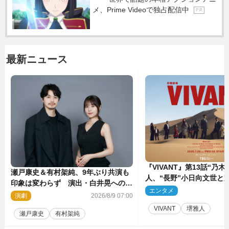
メ、Prime Videoで独占配信中
P R
最新ニュース
『VIVANT』第13話“乃木
瀬戸康史＆有村架純、9年ぶり共演も
人、“長野”小日向文世と
印象は変わらず 演出・白井晃への絶
予想外の展開へ
エンタメ
2
大なる信頼を胸に舞台『キュー』に挑
演劇
2026/8/9 07:00
む
VIVANT
堺雅人
瀬戸康史
有村架純