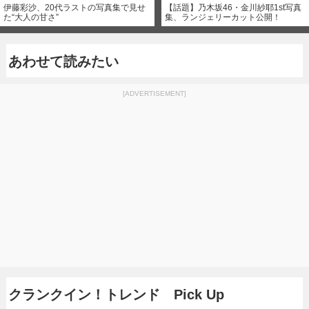
伊藤彩沙、20代ラストの写真集で見せ
【話題】乃木坂46・金川紗耶1st写真
た“大人の甘さ”
集、ランジェリーカット公開！
あわせて読みたい
[ADVERTISEMENT]
クランクイン！トレンド Pick Up