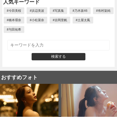
人気キーワード
#
今田美桜
#
浜辺美波
#
写真集
#
乃木坂46
#
有村架純
#
橋本環奈
#
小松菜奈
#
吉岡里帆
#
土屋太鳳
#
与田祐希
検索する
おすすめフォト