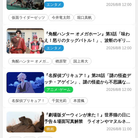
エンタメ
2026/8/8 12:00
仮面ライダーゼッツ
今井竜太郎
堀口真帆
『角醒ハンター オメガホーン』第3話「味わ
え！怒りのタッグバトル！」、波斬のギリコ
がハンターバトルを挑んできた！
エンタメ
2026/8/8 12:00
角醒ハンター オメガ...
楢原聖
国上将大
『名探偵プリキュア！』第28話「謎の怪盗デ
ッチ・アゲイン」、謎の怪盗から不思議な予
告状が届く
アニメ･ゲーム
2026/8/8 12:00
名探偵プリキュア！
千賀光莉
本渡楓
『劇場版ダーウィンが来た！』世界猫の日に
予告＆場面写真解禁 ライオンやマヌルネコ
の赤ちゃんが大集合
映画
2026/8/8 11:00