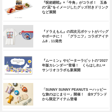
『呪術廻戦』×「牛角」がコラボ！ 五条
の“茈”をイメージしたグッズ付きドリンク
など展開
『ドラえもん』の四次元ポケットがバッグ
やポーチに！ 「グラニフ」コラボアイテ
ム8．11発売
『ムーミン』やピーターラビットの“2027
年版カレンダー”登場！ くらはしれい×
サンリオコラボも新展開
「SUNNY SUNNY PEANUTS ーハッピー
な旅のはじまりー」開催！ 全9ブランド
から限定アイテム登場