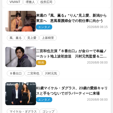
VIVANT
堺雅人
役所広司
来週の『風、薫る』“りん”見上愛、新潟から
東京へ 恵風看護婦会での初仕事に向かう
エンタメ
2026/8/8 08:15
風、薫る
見上愛
上坂樹里
二宮和也主演『８番出口』が金ローで本編ノ
ーカット地上波初放送 川村元気監督＆二宮
コメント到着
映画
2026/8/8 08:00
８番出口
二宮和也
川村元気
81歳マイケル・ダグラス、23歳の愛娘キャリ
スと手をつないでガラパーティーに来場
エンタメ
2026/8/8 08:00
マイケル・ダグラス
ゴシップ