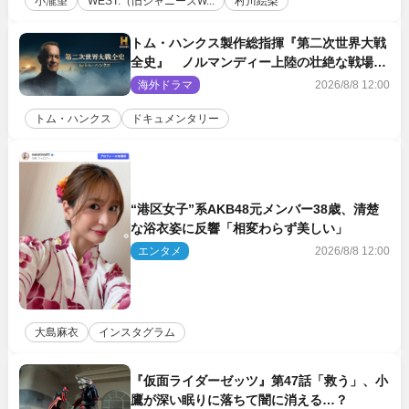
小瀧望
WEST.（旧ジャニーズW...
村川絵梨
トム・ハンクス製作総指揮『第二次世界大戦
全史』 ノルマンディー上陸の壮絶な戦場を
収めた特別映像解禁
海外ドラマ
2026/8/8 12:00
トム・ハンクス
ドキュメンタリー
“港区女子”系AKB48元メンバー38歳、清楚
な浴衣姿に反響「相変わらず美しい」
エンタメ
2026/8/8 12:00
大島麻衣
インスタグラム
『仮面ライダーゼッツ』第47話「救う」、小
鷹が深い眠りに落ちて闇に消える…？