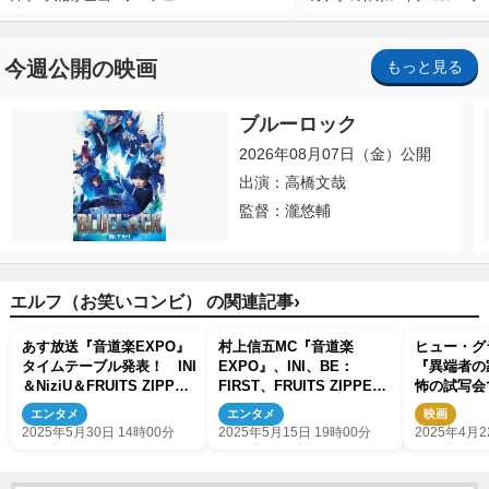
今週公開の映画
もっと見る
ブルーロック
2026年08月07日（金）公開
出演：高橋文哉
監督：瀧悠輔
›
エルフ（お笑いコンビ） の関連記事
あす放送『音道楽EXPO』
村上信五MC『音道楽
ヒュー・グ
タイムテーブル発表！ INI
EXPO』、INI、BE：
『異端者の
＆NiziU＆FRUITS ZIPPER
FIRST、FRUITS ZIPPER
怖の試写会
による番組直前配信も決定
ら出演アーティスト10組発
キーラ3杯
エンタメ
エンタメ
映画
表！
2025年5月30日 14時00分
2025年5月15日 19時00分
2025年4月2