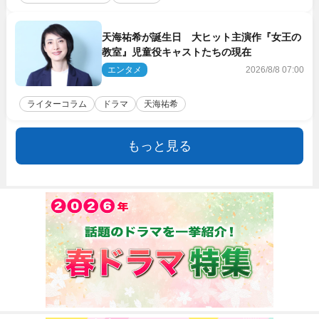
天海祐希が誕生日 大ヒット主演作『女王の
教室』児童役キャストたちの現在
エンタメ
2026/8/8 07:00
ライターコラム
ドラマ
天海祐希
もっと見る