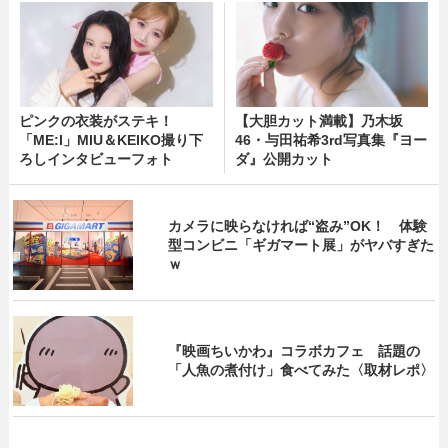
ピンクの衣装がステキ！
【大胆カット満載】乃木坂
「ME:I」MIU＆KEIKO撮り下
46・与田祐希3rd写真集『ヨー
ろしインタビューフォト
ダ』公開カット
カメラに映らなければ“盗み”OK！ 体験
型コンビニ「ギガマート展」がヤバすぎた
ｗ
『映画ちいかわ』コラボカフェ 話題の
「人魚の煮付け」食べてみた〈取材レポ〉