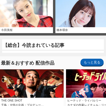
今田美桜
橋本環奈
【総合】今読まれている記事
最新＆おすすめ 配信作品
もっと見る
THE ONE SHOT
ヒーテッド・ライバルリー
千鳥・大悟が企画・プロデュー…
カナダの作家レイチェル・リ