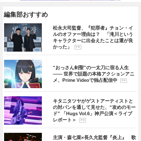
編集部おすすめ
松永大司監督、『犯罪者』チョン・イ
ルのオファー理由は？ 「滝川という
キャラクターに出会えたことは運が良
かった」
P R
“おっさん剣聖”の一太刀に宿る人生
―― 世界で話題の本格アクションアニ
メ、Prime Videoで独占配信中
P R
キタニタツヤがゲストアーティストと
の対バンを通して見せた、“攻めのモー
ド” 「Hugs Vol.6」神戸公演＜ライブ
レポート＞
P R
主演・森七菜×長久允監督『炎上』 歌