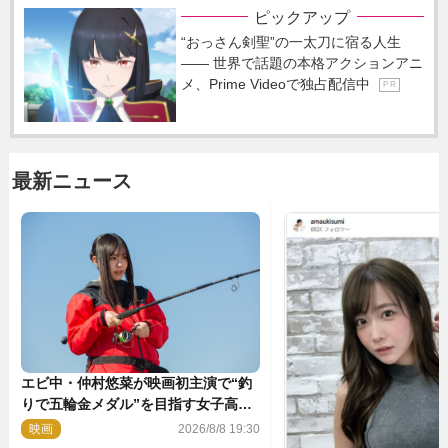
ピックアップ
“おっさん剣聖”の一太刀に宿る人生
―― 世界で話題の本格アクションアニ
メ、Prime Videoで独占配信中
P R
最新ニュース
エビ中・仲村悠菜が映画初主演で“釣
りで五輪金メダル”を目指す女子高生
に！ 映画『つりこまち』今秋公開
映画
2026/8/8 19:30