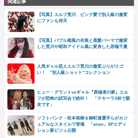
関連記事
【写真】エルフ荒川、ピンク髪で別人級の激変
にファンも仰天
【写真】バブル期風の衣装と黒髪パーマで激変
した荒川や昭和アイドル風に変身した若槻千夏
人気ギャル芸人エルフ荒川の激変ぶりがスゴ
い！ ”別人級ショット”コレクション
ヒュー・グラントvsギャル『異端者の家』エル
フが恐怖の試写会で絶叫！ 「テキーラ3杯で親
友です」
ソフトバンク・松本裕樹＆柳町達選手らがカジ
ュアルなスタイルで登場 「anan」SPエディ
ション新ビジュ公開