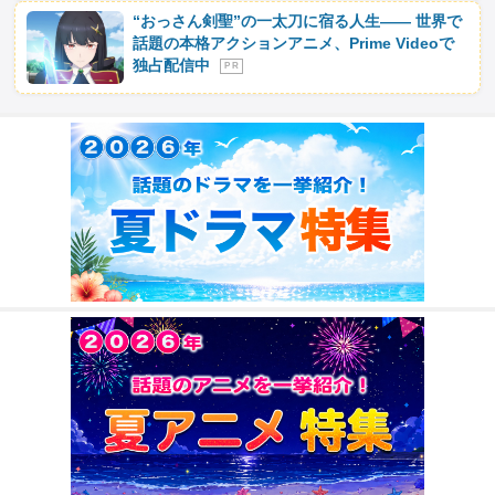
“おっさん剣聖”の一太刀に宿る人生―― 世界で
話題の本格アクションアニメ、Prime Videoで
独占配信中
P R