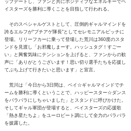
ップデートし、ファンと共にポジティブなエネルギーでベ
イスターズを勝利に導くことを目指して行われる。
そのスペシャルゲストとして、圧倒的ギャルマインドを
誇るエルフが“ブチアゲ隊長”としてセレモニアルピッチに
登場。リリーフカーに乗って登場した荒川は360度のスタ
ンドを見渡し「お邪魔しまーす。ハッシュタグ！すごー
い」と興奮気味にテンションを上げると、ファンからの歓
声に「ありがとうございます！思い切り選手たちを応援し
てぶち上げて行きたいと思います」と宣言。
荒川は「今日から3日間は、ベイ☆ギャルマインドでチ
ームを勝利に導くということで、ハッピースター☆ダンス
をパラパラにしちゃいました」とスタンドに呼びかけた。
そしてギャル軍団が登場すると、ベイスターズの応援歌
「熱き星たちよ」をユーロビート調にして全力のパラパラ
を披露した。