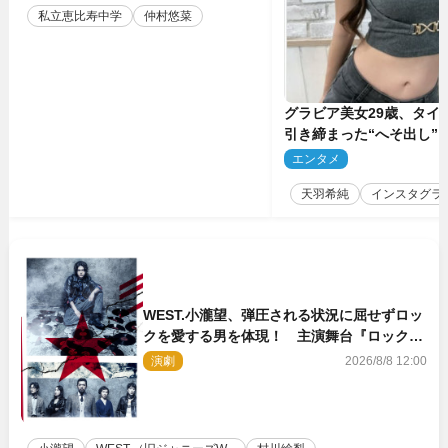
私立恵比寿中学
仲村悠菜
グラビア美女29歳、タイ
引き締まった“へそ出し”
「可愛い過ぎる」
エンタメ
2
天羽希純
インスタグラ
WEST.小瀧望、弾圧される状況に屈せずロッ
クを愛する男を体現！ 主演舞台『ロックン
ロール』ビジュアル解禁
演劇
2026/8/8 12:00