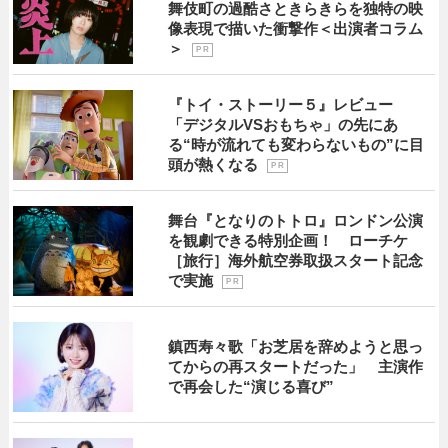
舞伎町の過酷さときらきらを独特の映
像表現で描いた衝撃作＜出演者コラム
＞
P R
『トイ・ストーリー５』レビュー
「デジタルVSおもちゃ」の先にあ
る“時が流れても変わらないもの”に目
頭が熱くなる
P R
舞台『となりのトトロ』ロンドン公演
を観劇できる特別企画！ ローチケ
［旅行］海外航空券取扱スタート記念
で実施
P R
鎮西寿々歌「お芝居を辞めようと思っ
てからの再スタートだった」 主演作
で再会した“演じる喜び”