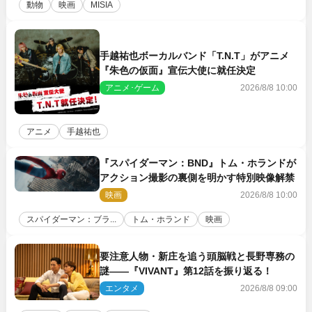
動物
映画
MISIA
手越祐也ボーカルバンド「T.N.T」がアニメ
『朱色の仮面』宣伝大使に就任決定
アニメ･ゲーム
2026/8/8 10:00
アニメ
手越祐也
『スパイダーマン：BND』トム・ホランドが
アクション撮影の裏側を明かす特別映像解禁
映画
2026/8/8 10:00
スパイダーマン：ブラ...
トム・ホランド
映画
要注意人物・新庄を追う頭脳戦と長野専務の
謎――『VIVANT』第12話を振り返る！
エンタメ
2026/8/8 09:00