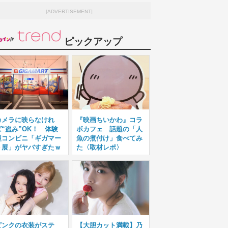
[ADVERTISEMENT]
ピックアップ
カメラに映らなけれ
『映画ちいかわ』コラ
ば“盗み”OK！ 体験
ボカフェ 話題の「人
型コンビニ「ギガマー
魚の煮付け」食べてみ
ト展」がヤバすぎたｗ
た〈取材レポ〉
ピンクの衣装がステ
【大胆カット満載】乃