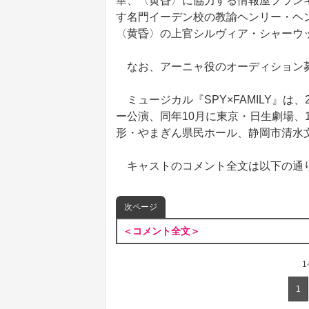
華、〈黄昏〉に協力する情報屋フラン
す名門イーデン校の教諭ヘンリー・ヘ
〈黄昏〉の上官シルヴィア・シャーウ
なお、アーニャ役のオーディション募
ミュージカル『SPY×FAMILY』は
ー公演、同年10月に東京・日生劇場、
形・やまぎん県民ホール、静岡市清水
キャストのコメント全文は以下の通
次ページ
＜コメント全文＞
1