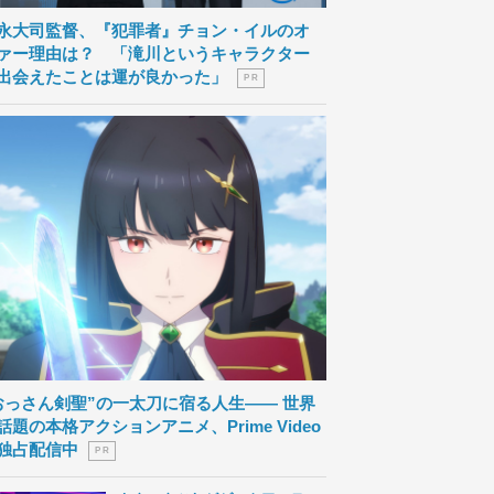
永大司監督、『犯罪者』チョン・イルのオ
ァー理由は？ 「滝川というキャラクター
出会えたことは運が良かった」
P R
おっさん剣聖”の一太刀に宿る人生―― 世界
話題の本格アクションアニメ、Prime Video
独占配信中
P R