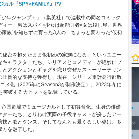
ル『SPY×FAMILY』PV
り「少年ジャンプ＋」（集英社）で連載中の同名コミック
ディー。男はスパイ×少女は超能力者×女は殺し屋、世界
の家族”を知らずに育った3人の、ちょっと変わった“仮初
秘密を抱えたまま仮初めの家族になる」というユニー
なキャラクターたち、シリアスとコメディーが絶妙にブ
しとアクションとギャグを織り交ぜたストーリーテリン
の圧倒的な支持を獲得し、現在、シリーズ累計発行部数
ニメ化（2025年にSeason3が制作決定）、2023年冬に
円を突破する大ヒットを記録している。
月、帝国劇場でミュージカルとして初舞台化。生身の俳優
クターたち、とりわけ実際の子役キャストが扮したアー
演技と歌とダンス、そしてなんとも愛くるしい姿は、多
双方を魅了した。