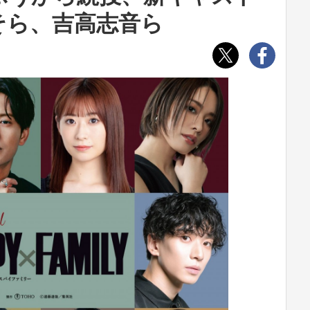
そら、吉高志音ら