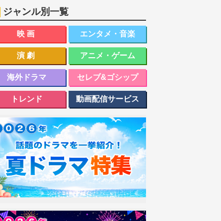
ジャンル別一覧
映画
エンタメ・音楽
演劇
アニメ・ゲーム
海外ドラマ
セレブ&ゴシップ
トレンド
動画配信サービス