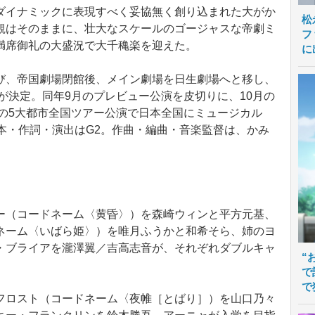
イナミックに表現すべく妥協無く創り込まれた大がか
松
観はそのままに、壮大なスケールのゴージャスな帝劇ミ
フ
満席御礼の大盛況で大千穐楽を迎えた。
に
、帝国劇場閉館後、メイン劇場を日生劇場へと移し、
演が決定。同年9月のプレビュー公演を皮切りに、10月の
月の5大都市全国ツアー公演で日本全国にミュージカル
。脚本・作詞・演出はG2。作曲・編曲・音楽監督は、かみ
（コードネーム〈黄昏〉）を森崎ウィンと平方元基、
ネーム〈いばら姫〉）を唯月ふうかと和希そら、姉のヨ
・ブライアを瀧澤翼／吉高志音が、それぞれダブルキャ
“
で
で
ロスト（コードネーム〈夜帷［とばり］）を山口乃々