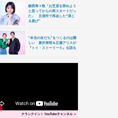
鎮西寿々歌「お芝居を辞めよう
と思ってからの再スタートだっ
た」 主演作で再会した“演じ
る喜び”
“本当の友だち”をつくるのは難
しい 唐沢寿明＆広瀬アリスが
『トイ・ストーリー５』を語る
クランクイン！ YouTubeチャンネル ＞