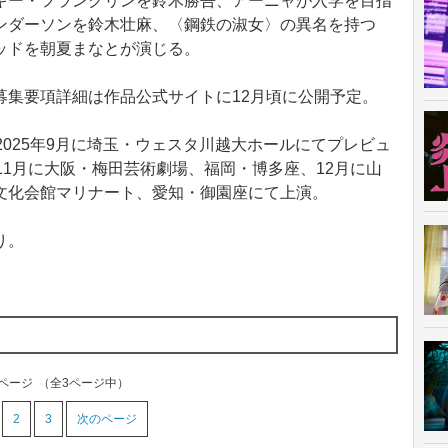
キー・フランクリンを鈴木勝吾、アーニャが入学を目指
ンダーソンを鈴木壮麻、〈鋼鉄の淑女〉の異名を持つ
ッドを朝夏まなとが演じる。
集要項詳細は作品公式サイトに12月頃に公開予定。
、2025年9月に埼玉・ウェスタ川越大ホールにてプレビュ
11月に大阪・梅田芸術劇場、福岡・博多座、12月に山
文化会館マリナート、愛知・御園座にて上演。
り。
1ページ
（全3ページ中）
2
3
次のページ