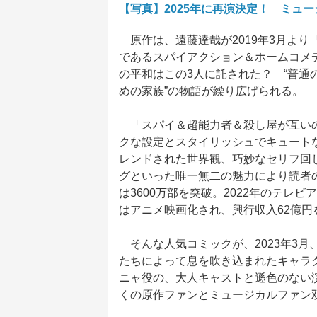
【写真】2025年に再演決定！ ミュージカ
原作は、遠藤達哉が2019年3月よ
であるスパイアクション＆ホームコメ
の平和はこの3人に託された？ “普通
めの家族”の物語が繰り広げられる。
「スパイ＆超能力者＆殺し屋が互いの
クな設定とスタイリッシュでキュート
レンドされた世界観、巧妙なセリフ回
グといった唯一無二の魅力により読者
は3600万部を突破。2022年のテレビア
はアニメ映画化され、興行収入62億
そんな人気コミックが、2023年3
たちによって息を吹き込まれたキャラ
ニャ役の、大人キャストと遜色のない
くの原作ファンとミュージカルファン