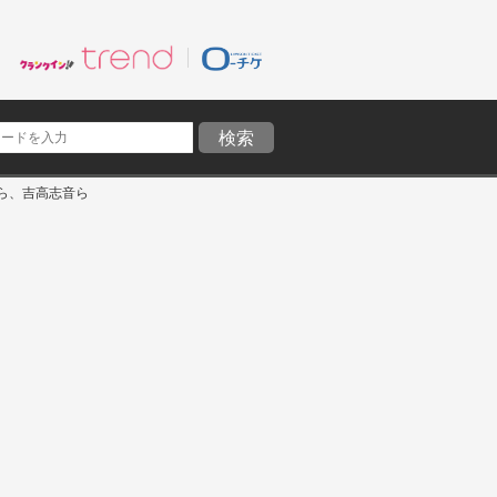
そら、吉高志音ら