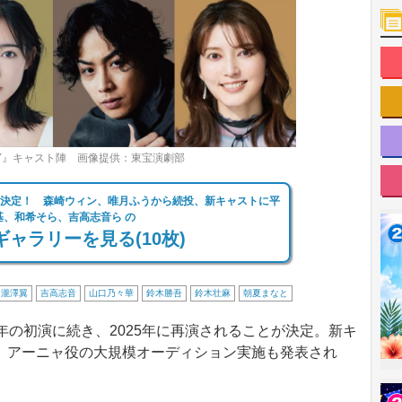
ILY』キャスト陣 画像提供：東宝演劇部
』再演決定！ 森崎ウィン、唯月ふうから続投、新キャストに平
基、和希そら、吉高志音ら の
ャラリーを見る(10枚)
瀧澤翼
吉高志音
山口乃々華
鈴木勝吾
鈴木壮麻
朝夏まなと
昨年の初演に続き、2025年に再演されることが決定。新キ
、アーニャ役の大規模オーディション実施も発表され