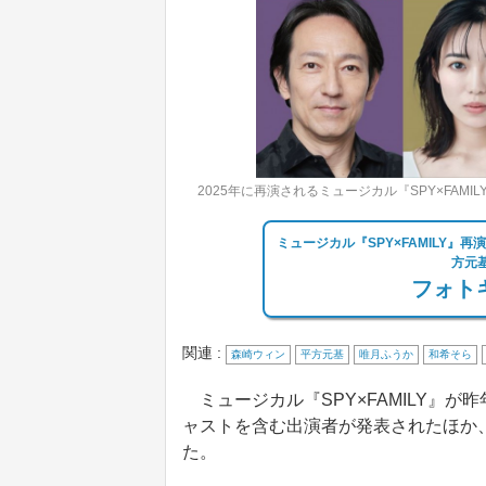
2025年に再演されるミュージカル『SPY×FAM
ミュージカル『SPY×FAMILY
方元
フォトギ
関連 :
森崎ウィン
平方元基
唯月ふうか
和希そら
ミュージカル『SPY×FAMILY』が
ャストを含む出演者が発表されたほか
た。