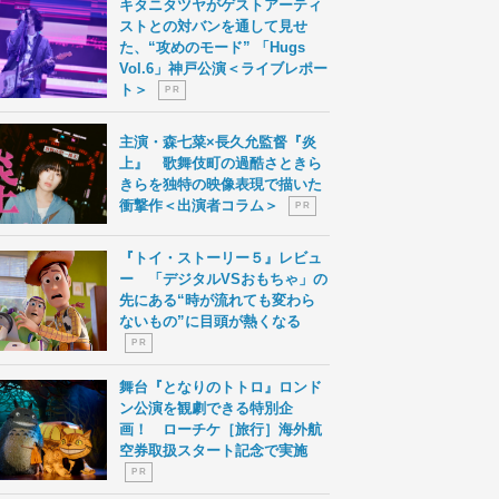
キタニタツヤがゲストアーティ
ストとの対バンを通して見せ
た、“攻めのモード” 「Hugs
Vol.6」神戸公演＜ライブレポー
ト＞
P R
主演・森七菜×長久允監督『炎
上』 歌舞伎町の過酷さときら
きらを独特の映像表現で描いた
衝撃作＜出演者コラム＞
P R
『トイ・ストーリー５』レビュ
ー 「デジタルVSおもちゃ」の
先にある“時が流れても変わら
ないもの”に目頭が熱くなる
P R
舞台『となりのトトロ』ロンド
ン公演を観劇できる特別企
画！ ローチケ［旅行］海外航
空券取扱スタート記念で実施
P R