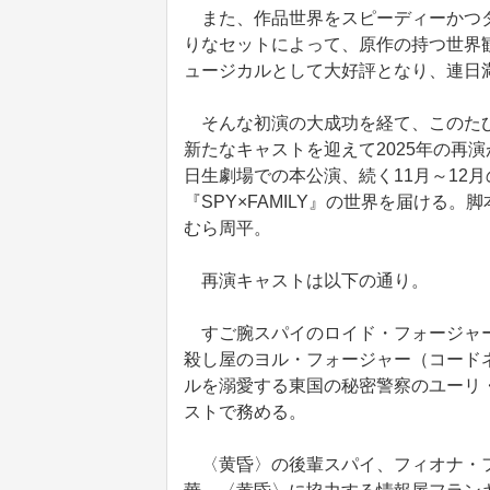
また、作品世界をスピーディーかつダ
りなセットによって、原作の持つ世界
ュージカルとして大好評となり、連日
そんな初演の大成功を経て、このたび
新たなキャストを迎えて2025年の再
日生劇場での本公演、続く11月～12
『SPY×FAMILY』の世界を届ける
むら周平。
再演キャストは以下の通り。
すご腕スパイのロイド・フォージャー
殺し屋のヨル・フォージャー（コード
ルを溺愛する東国の秘密警察のユーリ
ストで務める。
〈黄昏〉の後輩スパイ、フィオナ・フ