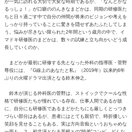
が一気に訪れる大切で大変な時期であるが、「なんとかな
るっしょ！」が口癖ののんきなまどかは、同期の研修医た
ちと日々過ごす中で自分の仲間が将来のビジョンや考えを
しっかり持っていることに驚きを隠せずあたふたしてしま
う。悩みが尽きない限られた2年間という歳月の中で、イ
マドキ研修医のまどかは、数々の試練と立ち向かいどう成
長していくのか。
まどかが最初に研修する先となった外科の指導医・菅野
尊役には、『G線上のあなたと私』（2019年）以来約6年
ぶりの火曜ドラマ出演となる鈴木伸之。
鈴木が演じる外科医の菅野は、ストイックでクールな性
格で研修医たちが憧れている存在。仕事人間であるが故
に、自分にも研修医であるまどかたちにも厳しくとっつき
づらい部分はあるが、患者にはとても親切で、時折優しい
笑顔を見せることもある。実は方向音痴というおちゃめな
一面も…？ 初共演となる芳根との“師弟”コンビ。どんな