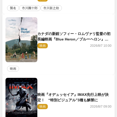
襲名
市川團十郎
市川新之助
カナダの新鋭ソフィー・ロムヴァリ監督の初
長編映画『Blue Heron／ブルーヘロン』
10.23公開
映画
2026/8/7 10:00
映画
映画『オデュッセイア』IMAX先行上映が決
定！ “特別ビジュアル”3種も解禁に
映画
2026/8/7 09:00