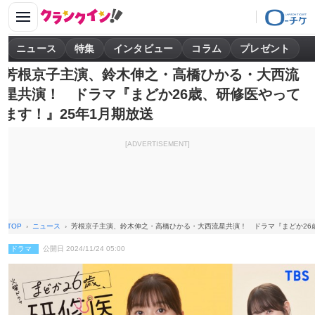
ニュース
特集
インタビュー
コラム
プレゼント
芳根京子主演、鈴木伸之・高橋ひかる・大西流
星共演！ ドラマ『まどか26歳、研修医やって
ます！』25年1月期放送
[ADVERTISEMENT]
TOP
ニュース
芳根京子主演、鈴木伸之・高橋ひかる・大西流星共演！ ドラマ『まどか26歳
ドラマ
公開日 2024/11/24 05:00