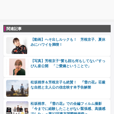
関連記事
【動画】へそ出しルックも！ 芳根京子、夏休
みにハワイを満喫！
【写真】芳根京子“髪も顔も何もしてない”すっ
ぴん姿公開 「ご愛嬌ということで」
松坂桃李＆芳根京子も絶賛！ 『雪の花』荘厳
な自然と主人公の信念映す本予告解禁
松坂桃李、『雪の花』での全編フィルム撮影
「今までに経験したことがない緊張感、高揚感
でした」＜第37回東京国際映画祭＞