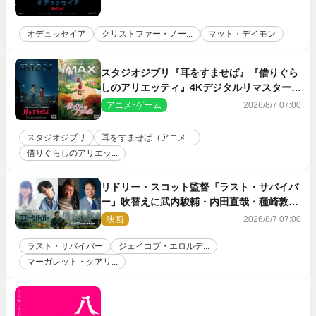
オデュッセイア
クリストファー・ノー...
マット・デイモン
スタジオジブリ『耳をすませば』『借りぐら
しのアリエッティ』4Kデジタルリマスターで
IMAX上映決定！
アニメ･ゲーム
2026/8/7 07:00
スタジオジブリ
耳をすませば（アニメ...
借りぐらしのアリエッ...
リドリー・スコット監督『ラスト・サバイバ
ー』吹替えに武内駿輔・内田直哉・種崎敦
美・井上和彦ら豪華声優陣が集結！
映画
2026/8/7 07:00
ラスト・サバイバー
ジェイコブ・エロルデ...
マーガレット・クアリ...