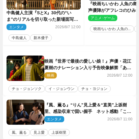
『映画ちいかわ 人魚の島
声優陣がアフレコのひみ
中島健人主演『SとX』30代の“い
を解説！ 新カットも到
アニメ･ゲーム
2
ま”のリアルを切り取った新場面写真
5点解禁
エンタメ
2026/8/7 12:00
映画ちいかわ 人魚の...
中島健人
新木優子
映画『世界で最後の愛しい娘！』声優・花江
夏樹のナレーション入り予告映像解禁「あふ
れ出る温かさに涙が止まらない！」
映画
2026/8/7 12:00
チョ・ジョンソク
イ・ジョンウン
チョ・ヨジョン
『風、薫る』“りん”見上愛＆“直美”上坂樹
里、感染収束で固い握手 ネット感動「この
バディは最強」「アツい」
エンタメ
2026/8/7 11:00
風、薫る
見上愛
上坂樹里