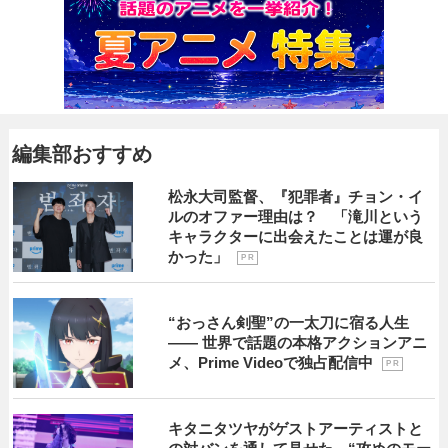
編集部おすすめ
松永大司監督、『犯罪者』チョン・イ
ルのオファー理由は？ 「滝川という
キャラクターに出会えたことは運が良
かった」
P R
“おっさん剣聖”の一太刀に宿る人生
―― 世界で話題の本格アクションアニ
メ、Prime Videoで独占配信中
P R
キタニタツヤがゲストアーティストと