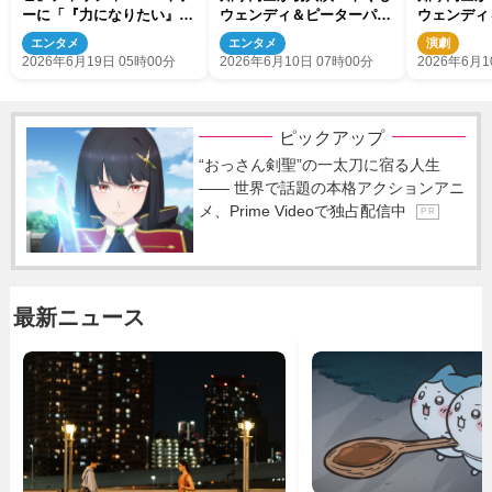
ーに「『力になりたい』と
ウェンディ＆ピーターパン
ウェンディ
いう気持ちで」
のように息ぴったり
のように息
エンタメ
エンタメ
演劇
2026年6月19日 05時00分
2026年6月10日 07時00分
2026年6月1
ピックアップ
“おっさん剣聖”の一太刀に宿る人生
―― 世界で話題の本格アクションアニ
メ、Prime Videoで独占配信中
P R
最新ニュース