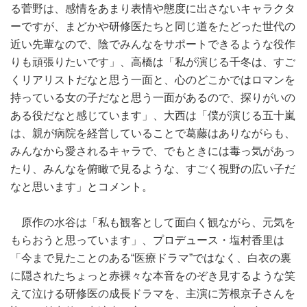
る菅野は、感情をあまり表情や態度に出さないキャラクタ
ーですが、まどかや研修医たちと同じ道をたどった世代の
近い先輩なので、陰でみんなをサポートできるような役作
りも頑張りたいです」、高橋は「私が演じる千冬は、すご
くリアリストだなと思う一面と、心のどこかではロマンを
持っている女の子だなと思う一面があるので、探りがいの
ある役だなと感じています」、大西は「僕が演じる五十嵐
は、親が病院を経営していることで葛藤はありながらも、
みんなから愛されるキャラで、でもときには毒っ気があっ
たり、みんなを俯瞰で見るような、すごく視野の広い子だ
なと思います」とコメント。
原作の水谷は「私も観客として面白く観ながら、元気を
もらおうと思っています」、プロデュース・塩村香里は
「今まで見たことのある“医療ドラマ”ではなく、白衣の裏
に隠されたちょっと赤裸々な本音をのぞき見するような笑
えて泣ける研修医の成長ドラマを、主演に芳根京子さんを