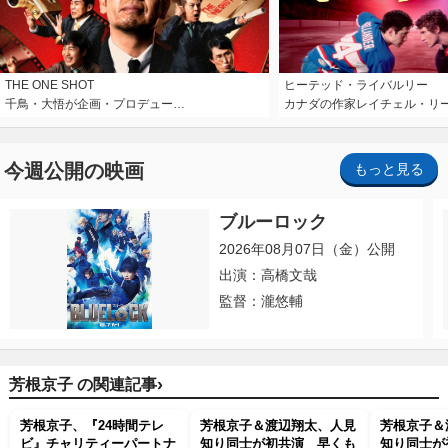
THE ONE SHOT
ヒーテッド・ライバルリー
千鳥・大悟が企画・プロデュー…
カナダの作家レイチェル・リ
今週公開の映画
もっと見る
ブルーロック
2026年08月07日（金）公開
出演：高橋文哉
監督：瀧悠輔
›
芳根京子 の関連記事
芳根京子、『24時間テレ
芳根京子＆渡辺翔太、人見
芳根京子＆
ビ』チャリティーパートナ
知り同士が初共演 早くも
知り同士が