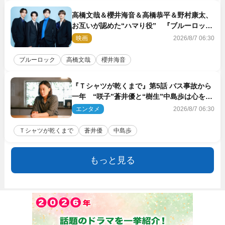
高橋文哉＆櫻井海音＆高橋恭平＆野村康太、
お互いが認めた“ハマり役” 『ブルーロッ
ク』で築いた最高のチームワーク
映画
2026/8/7 06:30
ブルーロック
高橋文哉
櫻井海音
『Ｔシャツが乾くまで』第5話 バス事故から
一年 “咲子”蒼井優と“樹生”中島歩は心を許
しあえる関係に
エンタメ
2026/8/7 06:30
Ｔシャツが乾くまで
蒼井優
中島歩
もっと見る