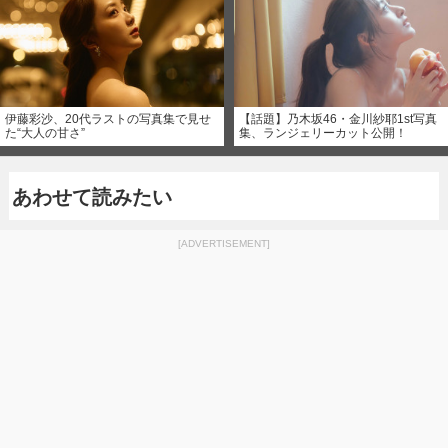
伊藤彩沙、20代ラストの写真集で見せ
【話題】乃木坂46・金川紗耶1st写真
た“大人の甘さ”
集、ランジェリーカット公開！
あわせて読みたい
[ADVERTISEMENT]