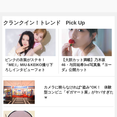
クランクイン！トレンド Pick Up
ピンクの衣装がステキ！
【大胆カット満載】乃木坂
「ME:I」MIU＆KEIKO撮り下
46・与田祐希3rd写真集『ヨー
ろしインタビューフォト
ダ』公開カット
カメラに映らなければ“盗み”OK！ 体験
型コンビニ「ギガマート展」がヤバすぎた
ｗ