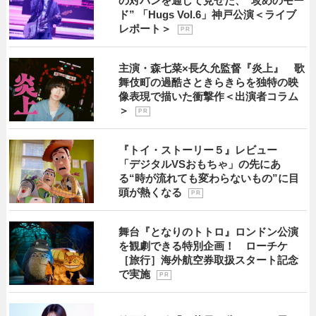
の対バンを通して見せた、“攻めのモー
ド” 「Hugs Vol.6」神戸公演＜ライブ
レポート＞
P R
主演・森七菜×長久允監督『炎上』 歌
舞伎町の過酷さときらきらを独特の映
像表現で描いた衝撃作＜出演者コラム
＞
P R
『トイ・ストーリー５』レビュー
「デジタルVSおもちゃ」の先にあ
る“時が流れても変わらないもの”に目
頭が熱くなる
P R
舞台『となりのトトロ』ロンドン公演
を観劇できる特別企画！ ローチケ
［旅行］海外航空券取扱スタート記念
で実施
P R