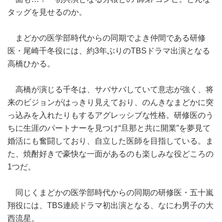
タッグを見せるのか。
まどかの医学部時代からの同期でよき仲間である研修
医・尾崎千冬役には、約3年ぶりのTBSドラマ出演となる
高橋ひかる。
高橋が演じる千冬は、サバサバしていて意志が強く、将
来のビジョンがはっきり見えており、のんきなまどかに突
っ込みを入れたりもするアグレッシブな性格。研修医のう
ちに生涯のパートナーを見つけ“旦那と共に開業”を夢見て
婚活にも奮闘しており、自立した医師を目指している。ま
た、焼酎好きで豪快な一面があるのも楽しみな役どころの
1つだ。
同じくまどかの医学部時代からの同期の研修医・五十嵐
翔役には、TBS連続ドラマ初出演となる、なにわ男子の大
西流星。