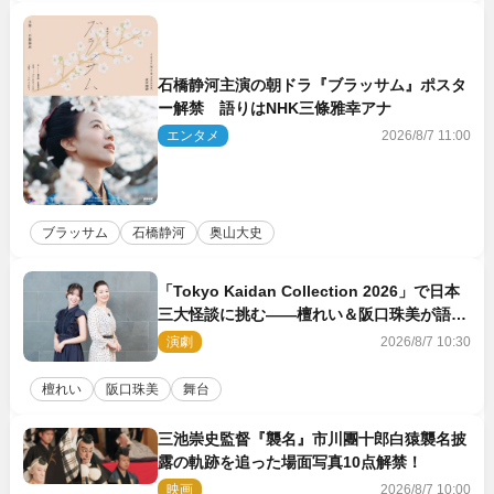
石橋静河主演の朝ドラ『ブラッサム』ポスタ
ー解禁 語りはNHK三條雅幸アナ
エンタメ
2026/8/7 11:00
ブラッサム
石橋静河
奥山大史
「Tokyo Kaidan Collection 2026」で日本
三大怪談に挑む――檀れい＆阪口珠美が語る
「牡丹灯籠」の新たな魅力
演劇
2026/8/7 10:30
檀れい
阪口珠美
舞台
三池崇史監督『襲名』市川團十郎白猿襲名披
露の軌跡を追った場面写真10点解禁！
映画
2026/8/7 10:00