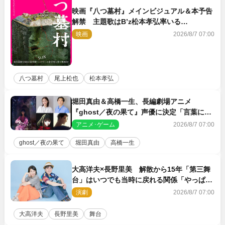
映画『八つ墓村』メインビジュアル＆本予告
解禁 主題歌はB’z松本孝弘率いる
TMG「DOOM」に決定
映画
2026/8/7 07:00
八つ墓村
尾上松也
松本孝弘
堀田真由＆高橋一生、長編劇場アニメ
『ghost／夜の果て』声優に決定「言葉には
できない沢山の感情を思い出しました」
アニメ･ゲーム
2026/8/7 07:00
ghost／夜の果て
堀田真由
高橋一生
大高洋夫×長野里美 解散から15年「第三舞
台」はいつでも当時に戻れる関係「やっぱり
他の方たちとは違います」
演劇
2026/8/7 07:00
大高洋夫
長野里美
舞台