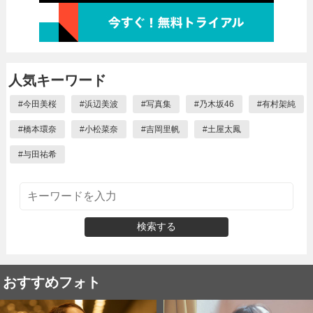
人気キーワード
#
今田美桜
#
浜辺美波
#
写真集
#
乃木坂46
#
有村架純
#
橋本環奈
#
小松菜奈
#
吉岡里帆
#
土屋太鳳
#
与田祐希
検索する
おすすめフォト