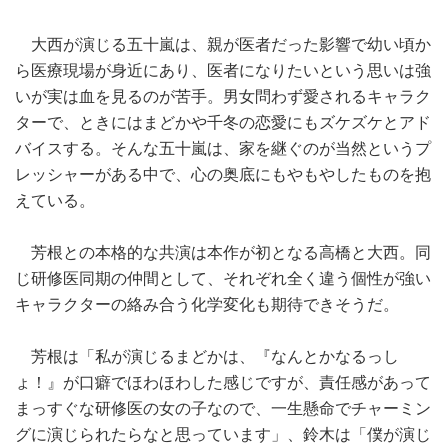
大西が演じる五十嵐は、親が医者だった影響で幼い頃か
ら医療現場が身近にあり、医者になりたいという思いは強
いが実は血を見るのが苦手。男女問わず愛されるキャラク
ターで、ときにはまどかや千冬の恋愛にもズケズケとアド
バイスする。そんな五十嵐は、家を継ぐのが当然というプ
レッシャーがある中で、心の奥底にもやもやしたものを抱
えている。
芳根との本格的な共演は本作が初となる高橋と大西。同
じ研修医同期の仲間として、それぞれ全く違う個性が強い
キャラクターの絡み合う化学変化も期待できそうだ。
芳根は「私が演じるまどかは、『なんとかなるっし
ょ！』が口癖でほわほわした感じですが、責任感があって
まっすぐな研修医の女の子なので、一生懸命でチャーミン
グに演じられたらなと思っています」、鈴木は「僕が演じ