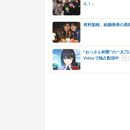
ん！」
有村架純、結婚発表の高
“おっさん剣聖”の一太刀
Videoで独占配信中
P R