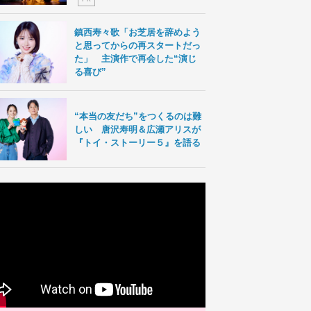
鎮西寿々歌「お芝居を辞めよう
と思ってからの再スタートだっ
た」 主演作で再会した“演じ
る喜び”
“本当の友だち”をつくるのは難
しい 唐沢寿明＆広瀬アリスが
『トイ・ストーリー５』を語る