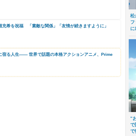
松
フ
畑充希を祝福 「素敵な関係」「友情が続きますように」
に
に宿る人生―― 世界で話題の本格アクションアニメ、Prime
“
で
で