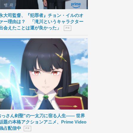
永大司監督、『犯罪者』チョン・イルのオ
ァー理由は？ 「滝川というキャラクター
出会えたことは運が良かった」
P R
おっさん剣聖”の一太刀に宿る人生―― 世界
話題の本格アクションアニメ、Prime Video
独占配信中
P R