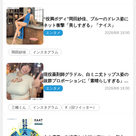
“役満ボディ”岡田紗佳、ブルーのドレス姿に
ネット衝撃「美しすぎる」「ナイス」
エンタメ
2026/8/6 18:00
岡田紗佳
インスタグラム
現役薬剤師グラドル、白ミニ丈トップス姿の
抜群プロポーションに「素晴らしすぎる」
「すっっっご！」とネット絶賛
エンタメ
2026/8/6 18:00
三橋くん
インスタグラム
X（旧ツイッター）