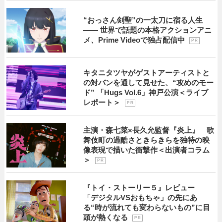
“おっさん剣聖”の一太刀に宿る人生
―― 世界で話題の本格アクションアニ
メ、Prime Videoで独占配信中
P R
キタニタツヤがゲストアーティストと
の対バンを通して見せた、“攻めのモー
ド” 「Hugs Vol.6」神戸公演＜ライブ
レポート＞
P R
主演・森七菜×長久允監督『炎上』 歌
舞伎町の過酷さときらきらを独特の映
像表現で描いた衝撃作＜出演者コラム
＞
P R
『トイ・ストーリー５』レビュー
「デジタルVSおもちゃ」の先にあ
る“時が流れても変わらないもの”に目
頭が熱くなる
P R