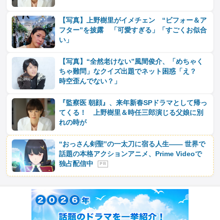
【写真】上野樹里がイメチェン “ビフォー＆ア
フター”を披露 「可愛すぎる」「すごくお似合
い」
【写真】“全然老けない”風間俊介、「めちゃく
ちゃ難問」なクイズ出題でネット困惑「え？
時空歪んでない？」
『監察医 朝顔』、来年新春SPドラマとして帰っ
てくる！ 上野樹里＆時任三郎演じる父娘に別
れの時が
“おっさん剣聖”の一太刀に宿る人生―― 世界で
話題の本格アクションアニメ、Prime Videoで
独占配信中
P R