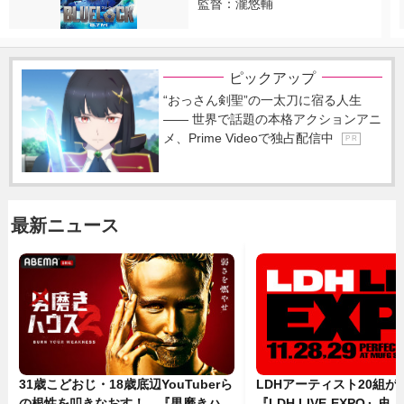
監督：瀧悠輔
ピックアップ
“おっさん剣聖”の一太刀に宿る人生
―― 世界で話題の本格アクションアニ
メ、Prime Videoで独占配信中
P R
最新ニュース
31歳こどおじ・18歳底辺YouTuberら
LDHアーティスト20組
の根性を叩きなおす！ 『男磨きハウ
『LDH LIVE‐EXPO』