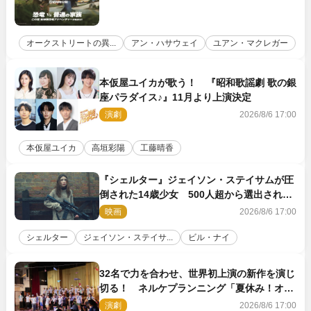
オークストリートの異...
アン・ハサウェイ
ユアン・マクレガー
本仮屋ユイカが歌う！ 『昭和歌謡劇 歌の銀
座パラダイス♪』11月より上演決定
演劇
2026/8/6 17:00
本仮屋ユイカ
高垣彩陽
工藤晴香
『シェルター』ジェイソン・ステイサムが圧
倒された14歳少女 500人超から選出された
新鋭ボディ・レイ・ブレスナックとは
映画
2026/8/6 17:00
シェルター
ジェイソン・ステイサ...
ビル・ナイ
32名で力を合わせ、世界初上演の新作を演じ
切る！ ネルケプランニング「夏休み！オ
ン・ワークショップ2026」レポート【最終
演劇
2026/8/6 17:00