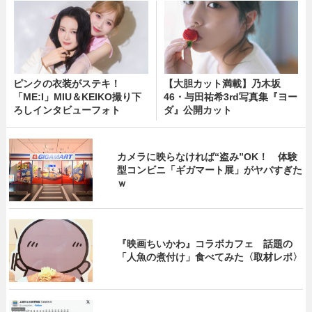
ピンクの衣装がステキ！
【大胆カット満載】乃木坂
「ME:I」MIU＆KEIKO撮り下
46・与田祐希3rd写真集『ヨー
ろしインタビューフォト
ダ』公開カット
カメラに映らなければ“盗み”OK！ 体験
型コンビニ「ギガマート展」がヤバすぎた
ｗ
『映画ちいかわ』コラボカフェ 話題の
「人魚の煮付け」食べてみた〈取材レポ〉