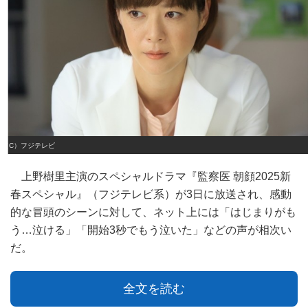
（C）フジテレビ
上野樹里主演のスペシャルドラマ『監察医 朝顔2025新
春スペシャル』（フジテレビ系）が3日に放送され、感動
的な冒頭のシーンに対して、ネット上には「はじまりがも
う…泣ける」「開始3秒でもう泣いた」などの声が相次い
だ。
全文を読む