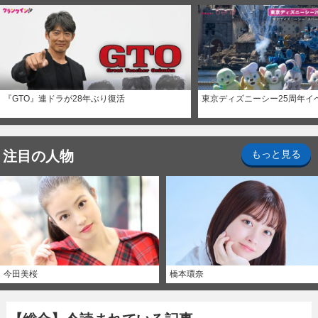
『GTO』連ドラが28年ぶり復活
東京ディズニーシー25周年イ
注目の人物
もっと見る
今田美桜
橋本環奈