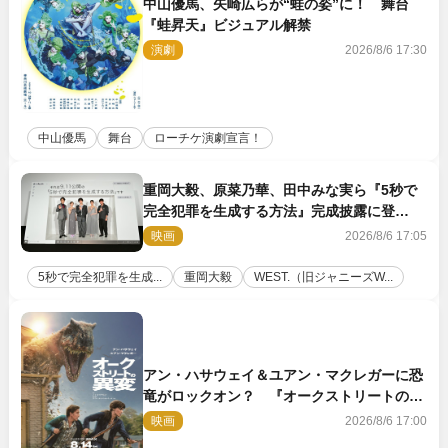
中山優馬、矢崎広らが“蛙の姿”に！ 舞台
『蛙昇天』ビジュアル解禁
演劇
2026/8/6 17:30
中山優馬
舞台
ローチケ演劇宣言！
重岡大毅、原菜乃華、田中みな実ら『5秒で
完全犯罪を生成する方法』完成披露に登
壇！ それぞれのAI活用術も発表
映画
2026/8/6 17:05
5秒で完全犯罪を生成...
重岡大毅
WEST.（旧ジャニーズW...
アン・ハサウェイ＆ユアン・マクレガーに恐
竜がロックオン？ 『オークストリートの異
変』新ビジュアル＆本編映像初解禁
映画
2026/8/6 17:00