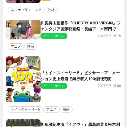
日】
ネルケプランニング
取材
川尻将由監督作『CHERRY AND VIRGIN』フ
ァンタジア国際映画祭・長編アニメ部門で観
客賞・金賞受賞！
アニメ･ゲーム
2026/8/6 16:15
アニメ
映画
『トイ・ストーリー５』ピクサー・アニメー
ション史上最速で興行収入100億円突破 シ
リーズNo.1興収が目前
アニメ･ゲーム
2026/8/6 16:00
トイ・ストーリー5
アニメ
映画
相葉雅紀主演『４アウト』黒島結菜＆松本利