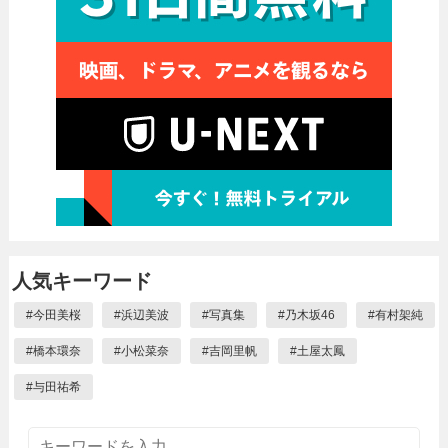
人気キーワード
#
今田美桜
#
浜辺美波
#
写真集
#
乃木坂46
#
有村架純
#
橋本環奈
#
小松菜奈
#
吉岡里帆
#
土屋太鳳
#
与田祐希