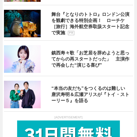
舞台『となりのトトロ』ロンドン公演
を観劇できる特別企画！ ローチケ
［旅行］海外航空券取扱スタート記念
で実施
P R
鎮西寿々歌「お芝居を辞めようと思っ
てからの再スタートだった」 主演作
で再会した“演じる喜び”
“本当の友だち”をつくるのは難しい
唐沢寿明＆広瀬アリスが『トイ・スト
ーリー５』を語る
[ADVERTISEMENT]