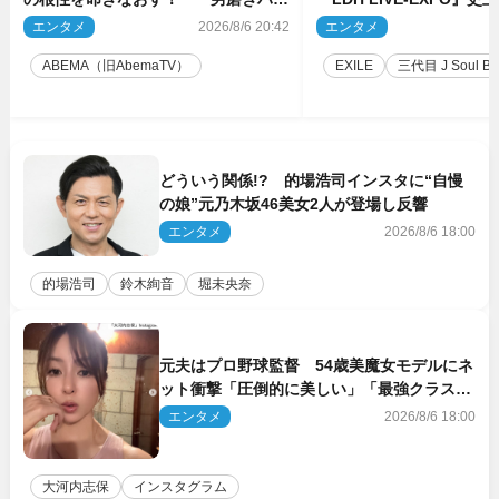
ス』第2弾コーチ陣発表
技場で開催決定
エンタメ
2026/8/6 20:42
エンタメ
2
ABEMA（旧AbemaTV）
EXILE
三代目 J Soul Brot
どういう関係!? 的場浩司インスタに“自慢
の娘”元乃木坂46美女2人が登場し反響
エンタメ
2026/8/6 18:00
的場浩司
鈴木絢音
堀未央奈
元夫はプロ野球監督 54歳美魔女モデルにネ
ット衝撃「圧倒的に美しい」「最強クラス」
「うっとり」
エンタメ
2026/8/6 18:00
大河内志保
インスタグラム