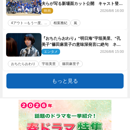
夫らが写る新場面カット公開 キャスト登壇
イベントも決定
映画
2026/8/6 16:00
4アウト ─もう一度、...
相葉雅紀
嵐
『おちたらおわり』“明日海”宇垣美里、“孔
美子”篠田麻里子の意味深発言に絶句 ネッ
ト驚き「まさか」「意外な展開」
エンタメ
2026/8/6 15:00
おちたらおわり
宇垣美里
篠田麻里子
もっと見る