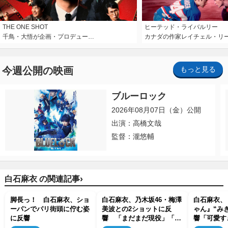
THE ONE SHOT
ヒーテッド・ライバルリー
千鳥・大悟が企画・プロデュー…
カナダの作家レイチェル・リ
今週公開の映画
もっと見る
ブルーロック
2026年08月07日（金）公開
出演：高橋文哉
監督：瀧悠輔
›
白石麻衣 の関連記事
脚長っ！ 白石麻衣、ショ
白石麻衣、乃木坂46・梅澤
白石麻衣、
ーパンでパリ街頭に佇む姿
美波との2ショットに反
ゃん』“み
に反響
響 「まだまだ現役」「美
響「可愛す
しすぎる」