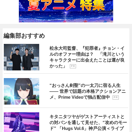
編集部おすすめ
松永大司監督、『犯罪者』チョン・イ
ルのオファー理由は？ 「滝川という
キャラクターに出会えたことは運が良
かった」
P R
“おっさん剣聖”の一太刀に宿る人生
―― 世界で話題の本格アクションアニ
メ、Prime Videoで独占配信中
P R
キタニタツヤがゲストアーティストと
の対バンを通して見せた、“攻めのモー
ド” 「Hugs Vol.6」神戸公演＜ライブ