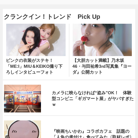
クランクイン！トレンド Pick Up
ピンクの衣装がステキ！
【大胆カット満載】乃木坂
「ME:I」MIU＆KEIKO撮り下
46・与田祐希3rd写真集『ヨー
ろしインタビューフォト
ダ』公開カット
カメラに映らなければ“盗み”OK！ 体験
型コンビニ「ギガマート展」がヤバすぎた
ｗ
『映画ちいかわ』コラボカフェ 話題の
「人魚の煮付け」食べてみた〈取材レポ〉