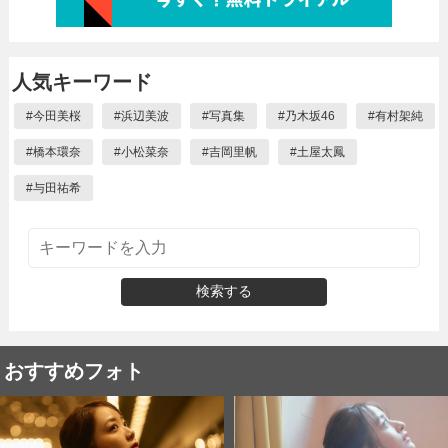
人気キーワード
#
今田美桜
#
浜辺美波
#
写真集
#
乃木坂46
#
有村架純
#
橋本環奈
#
小松菜奈
#
吉岡里帆
#
土屋太鳳
#
与田祐希
検索する
おすすめフォト