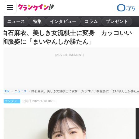
ニュース
特集
インタビュー
コラム
プレゼント
白石麻衣、美しき女流棋士に変身 カッコいい
和服姿に「まいやんしか勝たん」
[ADVERTISEMENT]
TOP
ニュース
白石麻衣、美しき女流棋士に変身 カッコいい和服姿に「まいやんしか勝た
エンタメ
公開日 2025/1/18 06:00