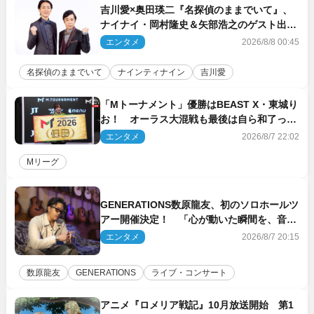
吉川愛×奥田瑛二『名探偵のままでいて』、
ナイナイ・岡村隆史＆矢部浩之のゲスト出演
が決定！
エンタメ
2026/8/8 00:45
名探偵のままでいて
ナインティナイン
吉川愛
「Mトーナメント」優勝はBEAST X・東城り
お！ オーラス大混戦も最後は自ら和了って
幕引き
エンタメ
2026/8/7 22:02
Mリーグ
GENERATIONS数原龍友、初のソロホールツ
アー開催決定！ 「心が動いた瞬間を、音に
乗せてお届けできれば」
エンタメ
2026/8/7 20:15
数原龍友
GENERATIONS
ライブ・コンサート
アニメ『ロメリア戦記』10月放送開始 第1