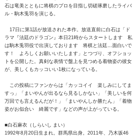
石は竜美とともに将棋のプロを目指し切磋琢磨したライバ
ル・駒木兎羽を演じる。
17日に第1話が放送された本作。放送直前に白石は「ド
ラマ『法廷のドラゴン』本日21時からスタートします 私
は駒木兎羽役で出演しております 将棋と法廷…面白いで
す！ よろしくお願いいたします」とつづり、オフショッ
トを公開した。真剣な表情で盤上を見つめる着物姿の彼女
が、美しくもカッコいい1枚になっている。
この投稿にファンからは「カッコイイ 楽しみにしてま
すっ」「まいやんが出るなら見るしかない」「美しいを何
万回でも言えるんだが！」「まいやんしか勝たん」「着物
姿がお似合い 綺麗です」などの声が上がっている。
■白石麻衣（しらいし まい）
1992年8月20日生まれ。群馬県出身。2011年、乃木坂46