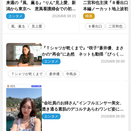
来週の『風、薫る』“りん”見上愛、新
二宮和也主演『８番出口
潟から東京へ 恵風看護婦会での初仕
本編ノーカット地上波初
事に向かう
気監督＆二宮コメント到
エンタメ
2026/8/8 08:15
映画
2
風、薫る
見上愛
８番出口
二宮和也
『Ｔシャツが乾くまで』“咲子”蒼井優、まさ
かの“再会”にあ然 ネットも動揺「びっくり
した!!」「今さら?!」（ネタバレあり）
エンタメ
2026/8/8 06:00
Ｔシャツが乾くまで
蒼井優
中島歩
“会社員のお姉さん”インフルエンサー美女、
透き通る素肌のデコルテあらわワンピ姿に反
響
エンタメ
2026/8/8 06:00