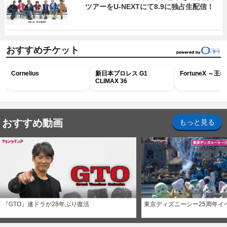
ツアーをU‐NEXTにて8.9に独占生配信！
おすすめチケット
Cornelius
新日本プロレス G1
FortuneX ～
CLIMAX 36
おすすめ動画
もっと見る
『GTO』連ドラが28年ぶり復活
東京ディズニーシー25周年イ