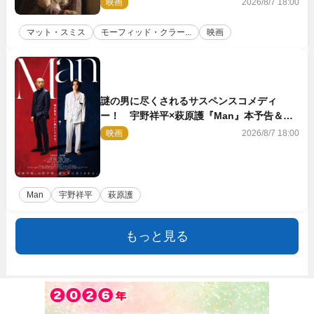
映画
2026/8/7 18:00
マット・スミス
モーフィッド・クラー...
映画
謎の男に尽くされるサスペンスコメディ
ー！ 宇野祥平×萩原護『Man』本予告＆新
ビジュアル解禁
映画
2026/8/7 18:00
Man
宇野祥平
萩原護
もっと見る