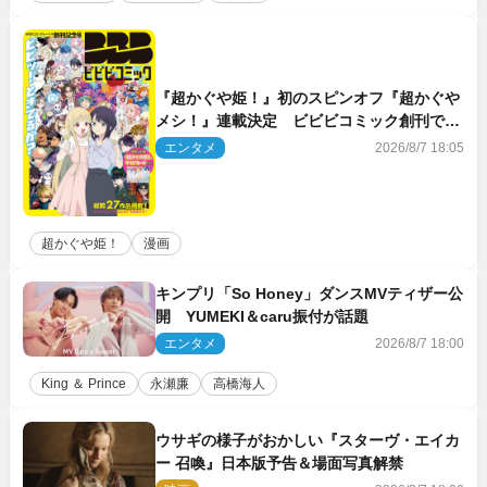
『超かぐや姫！』初のスピンオフ『超かぐや
メシ！』連載決定 ビビビコミック創刊で31
作品一挙公開
エンタメ
2026/8/7 18:05
超かぐや姫！
漫画
キンプリ「So Honey」ダンスMVティザー公
開 YUMEKI＆caru振付が話題
エンタメ
2026/8/7 18:00
King ＆ Prince
永瀬廉
高橋海人
ウサギの様子がおかしい『スターヴ・エイカ
ー 召喚』日本版予告＆場面写真解禁