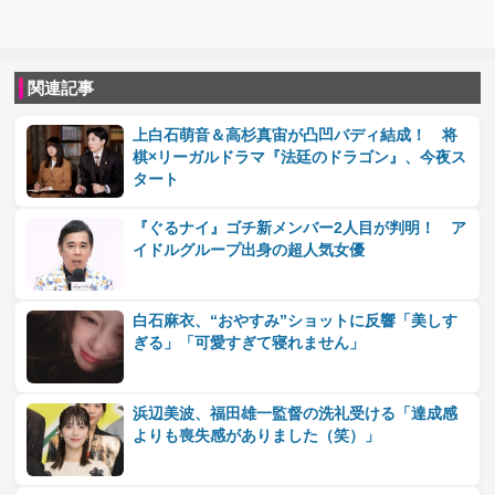
関連記事
上白石萌音＆高杉真宙が凸凹バディ結成！ 将
棋×リーガルドラマ『法廷のドラゴン』、今夜ス
タート
『ぐるナイ』ゴチ新メンバー2人目が判明！ ア
イドルグループ出身の超人気女優
白石麻衣、“おやすみ”ショットに反響「美しす
ぎる」「可愛すぎて寝れません」
浜辺美波、福田雄一監督の洗礼受ける「達成感
よりも喪失感がありました（笑）」