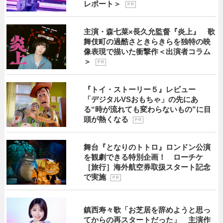
レポート＞
P R
主演・森七菜×長久允監督『炎上』 歌
舞伎町の過酷さときらきらを独特の映
像表現で描いた衝撃作＜出演者コラム
＞
P R
『トイ・ストーリー５』レビュー
「デジタルVSおもちゃ」の先にあ
る“時が流れても変わらないもの”に目
頭が熱くなる
P R
舞台『となりのトトロ』ロンドン公演
を観劇できる特別企画！ ローチケ
［旅行］海外航空券取扱スタート記念
で実施
P R
鎮西寿々歌「お芝居を辞めようと思っ
てからの再スタートだった」 主演作