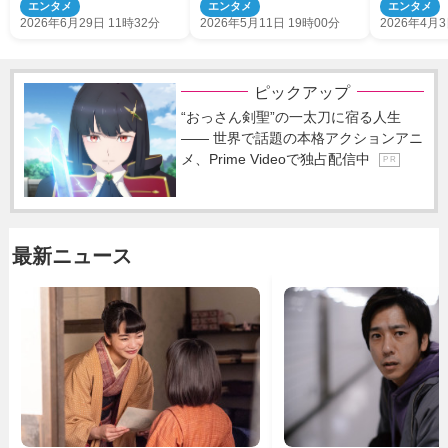
エンタメ
エンタメ
エンタメ
2026年6月29日 11時32分
2026年5月11日 19時00分
2026年4月3
ピックアップ
“おっさん剣聖”の一太刀に宿る人生
―― 世界で話題の本格アクションアニ
メ、Prime Videoで独占配信中
P R
最新ニュース