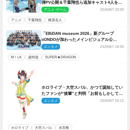
弾PV公開＆千葉翔也ら追加キャスト4人を発
表
アニメ･ゲーム
2026/8/7 20:00
アニメ
千葉翔也
梶原岳人
「EBiDAN museum 2026」新グループ
iiONDOが加わったメインビジュアル公
開！ 開催記念グッズラインナップも
エンタメ
2026/8/7 18:50
M！LK
超特急
SUPER★DRAGON
ホロライブ・大空スバル、かつて認知してい
たファンが“後輩”と判明「お前もしかしてあ
のときの？」
エンタメ
2026/8/7 18:15
ホロライブ
大空スバル
水宮枢