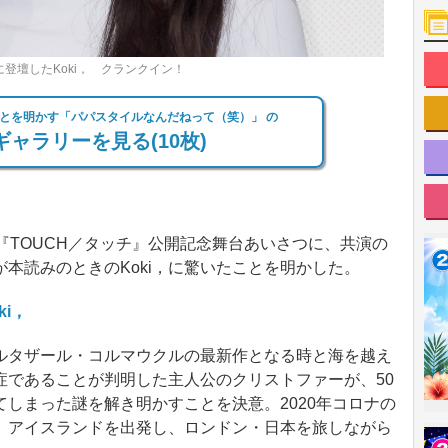
登壇したKoki， クランクイン！
ことを明かす「パパスタイルなんだねって（笑）」 の
ャラリーを見る(10枚)
画『TOUCH／タッチ』公開記念舞台あいさつに、共演の
本読みのときのKoki，に驚いたことを明かした。
i，
タザール・コルマウクルの最新作となる時と海を越え
症であることが判明した主人公のクリストファーが、50
しまった謎を解き明かすことを決意。2020年コロナの
、アイスランドを出発し、ロンドン・日本を旅しながら