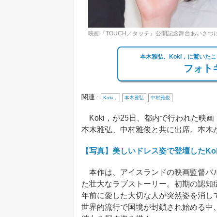
映画『TOUCH／タッチ』公開記念舞台あいさつに
本木雅弘、Koki，に驚いた
フォトギ
関連 :
Koki，
本木雅弘
中村雅俊
Koki，が25日、都内で行われた映
本木雅弘、中村雅俊と共に出席。本木が
【写真】美しいドレス姿で登壇したKok
本作は、アイスランドの映画監督バル
た壮大なラブストーリー。初期の認知
年前に愛した大切な人が突然姿を消して
世界的流行で国境が封鎖され始める中