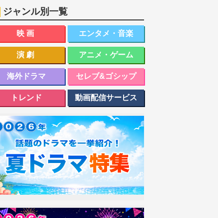
ジャンル別一覧
映画
エンタメ・音楽
演劇
アニメ・ゲーム
海外ドラマ
セレブ&ゴシップ
トレンド
動画配信サービス