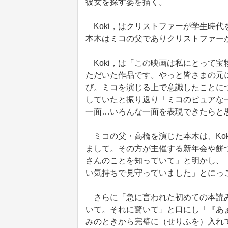
彼女を探す姿を描く。
Koki，はクリストファーが学生時代
本木はミコの父でありクリストファー
Koki，は「この映画は私にとって
ただいた作品です。やっと皆さまの元
び。ミコを演じる上で意識したことにつ
していたと振り返り「ミコのピュアな
一面…いろんな一面を表現できたらと
ミコの父・高橋を演じた本木は、Kok
まして。その方が主催する新年会や餅つ
さんのことを知っていて」と明かし、
い気持ちで見守っていました」とにっ
さらに「急に言われた初めての本読み
いて。それに驚いて」と口にし「『あ
みのときから完璧に（せりふを）入れ