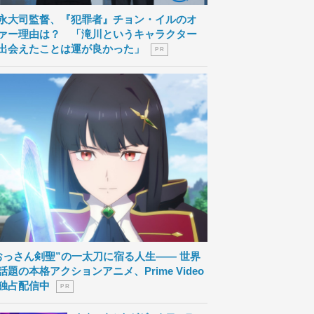
永大司監督、『犯罪者』チョン・イルのオ
ァー理由は？ 「滝川というキャラクター
出会えたことは運が良かった」
P R
おっさん剣聖”の一太刀に宿る人生―― 世界
話題の本格アクションアニメ、Prime Video
独占配信中
P R