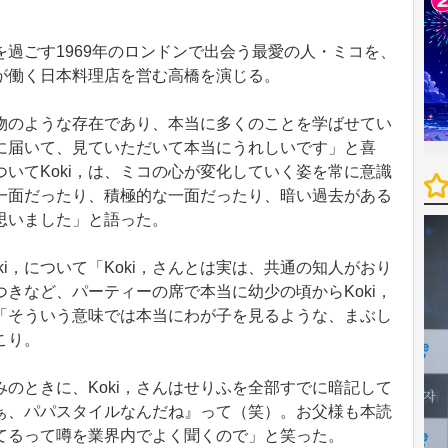
を過ごす1969年のロンドンで出会う最愛の人・ミコを、
が働く日本料理店を営む高橋を演じる。
宝物のような存在であり、本当に多くのことを学ばせてい
に届いて、見ていただいて本当にうれしいです」と喜
いてKoki，は、ミコの心が変化していく姿を常に意識
一面だったり、積極的な一面だったり、暗い過去がある
思いました」と語った。
i，について「Koki，さんとは実は、共通の知人がおり
きなど、パーティーの席で本当に幼少の頃からKoki，
「そういう意味では本当にわが子を見るような、まぶし
こり。
のときに、Koki，さんはせりふを全部すでに暗記して
ぁ、パパスタイルなんだね』って（笑）。お父様も本読
てるって噂を業界内でよく聞くので」と笑った。