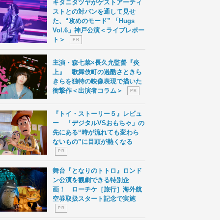
キタニタツヤがゲストアーティ
ストとの対バンを通して見せ
た、“攻めのモード” 「Hugs
Vol.6」神戸公演＜ライブレポー
ト＞
P R
主演・森七菜×長久允監督『炎
上』 歌舞伎町の過酷さときら
きらを独特の映像表現で描いた
衝撃作＜出演者コラム＞
P R
『トイ・ストーリー５』レビュ
ー 「デジタルVSおもちゃ」の
先にある“時が流れても変わら
ないもの”に目頭が熱くなる
P R
舞台『となりのトトロ』ロンド
ン公演を観劇できる特別企
画！ ローチケ［旅行］海外航
空券取扱スタート記念で実施
P R