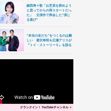
鎮西寿々歌「お芝居を辞めよう
と思ってからの再スタートだっ
た」 主演作で再会した“演じ
る喜び”
“本当の友だち”をつくるのは難
しい 唐沢寿明＆広瀬アリスが
『トイ・ストーリー５』を語る
クランクイン！ YouTubeチャンネル ＞