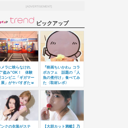
[ADVERTISEMENT]
ピックアップ
カメラに映らなけれ
『映画ちいかわ』コラ
ば“盗み”OK！ 体験
ボカフェ 話題の「人
型コンビニ「ギガマー
魚の煮付け」食べてみ
ト展」がヤバすぎたｗ
た〈取材レポ〉
ピンクの衣装がステ
【大胆カット満載】乃