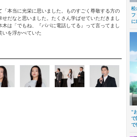
松
いて「本当に光栄に思いました。ものすごく尊敬する方の
フ
幸せだなと思いました。たくさん学ばせていただきまし
に
本木は「でもね、『パパに電話してる』って言ってまし
れ笑いを浮かべていた
“
で
で