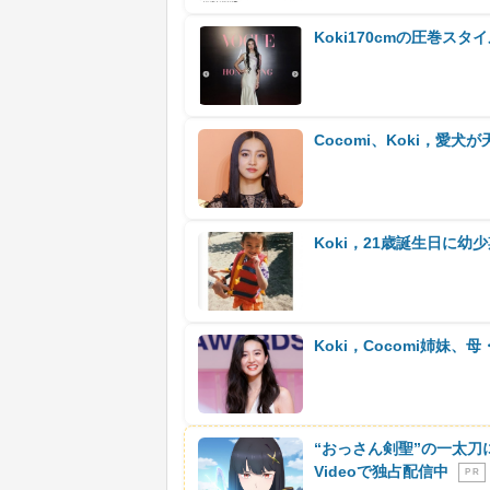
Koki170cmの圧巻
Cocomi、Koki，愛
Koki，21歳誕生日に幼
Koki，Cocomi姉妹
“おっさん剣聖”の一太刀
Videoで独占配信中
P R